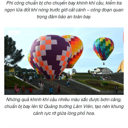
Phi công chuẩn bị cho chuyến bay khinh khí cầu, kiểm tra
Thế giới
Multimedia
ngọn lửa đốt khí nóng trước giờ cất cánh – công đoạn quan
Quan sát
Video
trọng đảm bảo an toàn bay.
Cuộc sống đó đây
Ảnh
Hồ sơ
E-Magazine
Infographic
Những quả khinh khí cầu nhiều màu sắc được bơm căng,
chuẩn bị bay lên từ Quảng trường Lâm Viên, tạo nên khung
cảnh rực rỡ giữa lòng phố hoa.