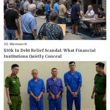
Nam khoa
Làm đẹp - giảm cân
Phòng mạch online
Ăn sạch sống khỏe