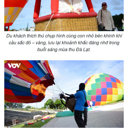
Du khách thích thú chụp hình cùng con nhỏ bên khinh khí
cầu sắc đỏ – vàng, lưu lại khoảnh khắc đáng nhớ trong
buổi sáng mùa thu Đà Lạt.
Kinh tế
Thị trường
Bất động sản
Giá vàng
Khởi nghiệp
Tiêu dùng
Tỷ giá
Chứng khoán
Giá cà phê