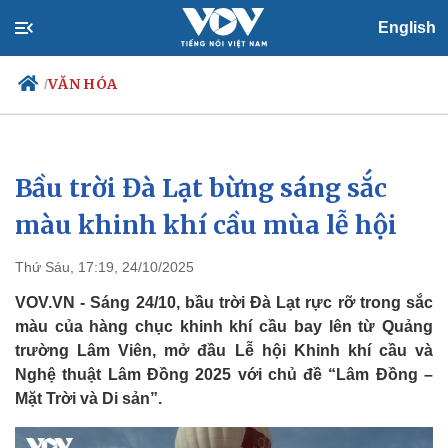
English
VĂN HÓA
/
Bầu trời Đà Lạt bừng sáng sắc
Chính trị
Xã hội
Đảng
Tin 24h
màu khinh khí cầu mùa lễ hội
Tổ chức nhân sự
Dự báo thời tiết
Quốc hội
Giáo dục
Thứ Sáu, 17:19, 24/10/2025
Nhận diện sự thật
Dấu ấn VOV
Việc làm
VOV.VN - Sáng 24/10, bầu trời Đà Lạt rực rỡ trong sắc
Biển đảo
màu của hàng chục khinh khí cầu bay lên từ Quảng
trường Lâm Viên, mở đầu Lễ hội Khinh khí cầu và
Nghệ thuật Lâm Đồng 2025 với chủ đề “Lâm Đồng –
Mặt Trời và Di sản”.