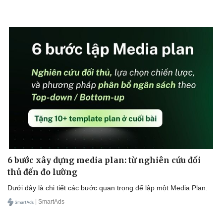
Du lịch
Podcast
Tư vấn
Câu chuyện thời sự
Săn Tour
Đọc truyện đêm khuya
check-in
Cửa sổ tình yêu
Kể chuyện cho bé
Hạt giống tâm hồn
6 bước xây dựng media plan: từ nghiên cứu đối
thủ đến đo lường
Dưới đây là chi tiết các bước quan trọng để lập một Media Plan.
| SmartAds