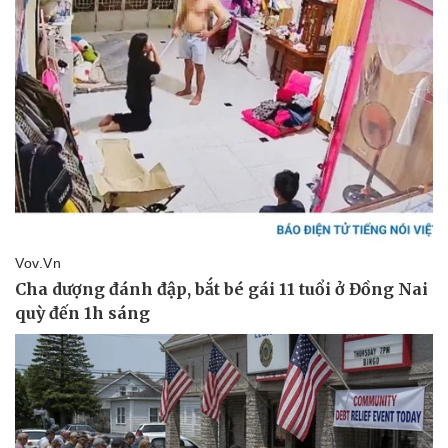
Sức khỏe
Đời sống
Dinh dưỡng - món ngon
Nhà đẹp
Cây thuốc
Blog
Sản phụ khoa
Tình yêu - Gia đình
Nhi khoa