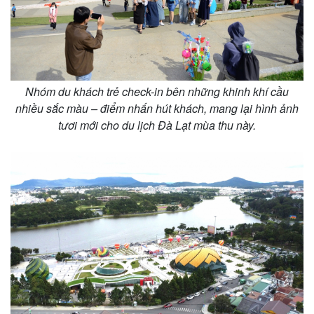
Pháp luật
Quân sự - Quốc phòng
Vụ án
Vũ khí
Tin nóng
Việt Nam
Nhóm du khách trẻ check-in bên những khinh khí cầu
Tư vấn luật
Phân tích
nhiều sắc màu – điểm nhấn hút khách, mang lại hình ảnh
tươi mới cho du lịch Đà Lạt mùa thu này.