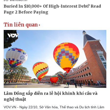
Tin liên quan
Văn hóa
Giải trí
Sân khấu - Điện ảnh
Nghệ sĩ
Văn học
Thời trang
Âm nhạc
Sao Việt
Di sản
Lâm Đồng sắp diễn ra lễ hội khinh khí cầu và
nghệ thuật
VOV.VN - Ngày 22/10, Sở Văn hóa, Thể thao và Du lịch tỉnh Lâm