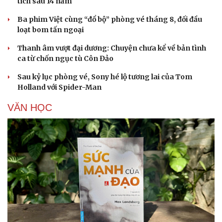
tích sau 14 năm
Ba phim Việt cùng “đổ bộ” phòng vé tháng 8, đối đầu
loạt bom tấn ngoại
Thanh âm vượt đại dương: Chuyện chưa kể về bản tình
ca từ chốn ngục tù Côn Đảo
Sau kỷ lục phòng vé, Sony hé lộ tương lai của Tom
Holland với Spider-Man
VĂN HỌC
Cải chính