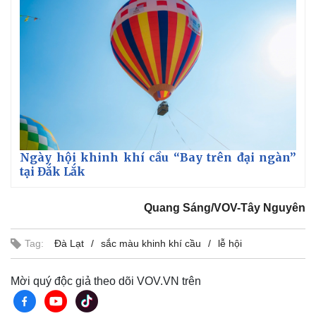
Ngày hội khinh khí cầu “Bay trên đại ngàn”
tại Đắk Lắk
Thể thao
Ô tô - Xe máy
Quang Sáng/VOV-Tây Nguyên
Bóng đá
Ô tô
Lịch thi đấu bóng đá
Xe máy
Tag:
Đà Lạt
sắc màu khinh khí cầu
lễ hội
Thế giới thể thao
Tư vấn
eSports
Mời quý độc giả theo dõi VOV.VN trên
Hậu trường