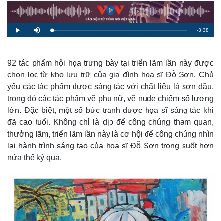
R
-
3:38
L
P
M
o
l
u
a
a
t
e
d
y
e
e
d
m
:
92 tác phẩm hội họa trưng bày tại triển lãm lần này được
2
.
chọn lọc từ kho lưu trữ của gia đình họa sĩ Đỗ Sơn. Chủ
a
8
1
yếu các tác phẩm được sáng tác với chất liệu là sơn dầu,
%
i
trong đó các tác phẩm vẽ phụ nữ, vẽ nude chiếm số lượng
n
lớn. Đặc biệt, một số bức tranh được họa sĩ sáng tác khi
i
đã cao tuổi. Không chỉ là dịp để công chúng tham quan,
thưởng lãm, triển lãm lần này là cơ hội để công chúng nhìn
n
lại hành trình sáng tạo của họa sĩ Đỗ Sơn trong suốt hơn
g
nửa thế kỷ qua.
T
i
m
e