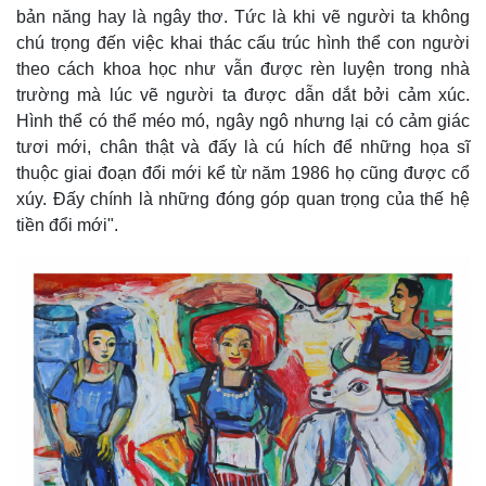
Giá cà phê
bản năng hay là ngây thơ. Tức là khi vẽ người ta không
chú trọng đến việc khai thác cấu trúc hình thể con người
theo cách khoa học như vẫn được rèn luyện trong nhà
trường mà lúc vẽ người ta được dẫn dắt bởi cảm xúc.
Hình thể có thể méo mó, ngây ngô nhưng lại có cảm giác
tươi mới, chân thật và đấy là cú hích để những họa sĩ
thuộc giai đoạn đổi mới kể từ năm 1986 họ cũng được cổ
xúy. Đấy chính là những đóng góp quan trọng của thế hệ
tiền đổi mới".