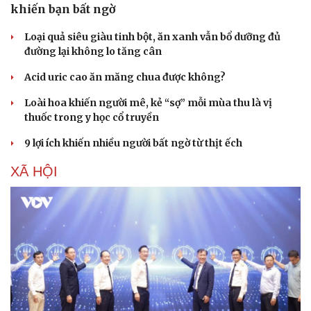
khiến bạn bất ngờ
Loại quả siêu giàu tinh bột, ăn xanh vẫn bổ dưỡng đủ
đường lại không lo tăng cân
Acid uric cao ăn măng chua được không?
Loài hoa khiến người mê, kẻ “sợ” mỗi mùa thu là vị
thuốc trong y học cổ truyền
9 lợi ích khiến nhiều người bất ngờ từ thịt ếch
XÃ HỘI