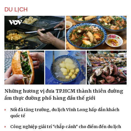
DU LỊCH
Văn hóa
Giải trí
Những hương vị đưa TP.HCM thành thiên đường
Sân khấu - Điện ảnh
Nghệ sĩ
ẩm thực đường phố hàng đầu thế giới
Văn học
Thời trang
Âm nhạc
Sao Việt
Nối đà tăng trưởng, du lịch Vĩnh Long hấp dẫn khách
Di sản
quốc tế
Công nghiệp giải trí "chắp cánh" cho điểm đến du lịch