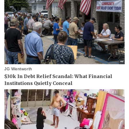
Thể thao
Ô tô - Xe máy
Bóng đá
Ô tô
Lịch thi đấu bóng đá
Xe máy
Thế giới thể thao
Tư vấn
eSports
Hậu trường