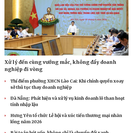
Xử lý đến cùng vướng mắc, không đẩy doanh
nghiệp đi vòng
Thí điểm phường XHCN Lào Cai: Khi chính quyền xoay
sở thủ tục thay doanh nghiệp
Đà Nẵng: Phát hiện và xử lý vụ kinh doanh lô than hoạt
tính nhập lậu
Hưng Yên tổ chức Lễ hội và xúc tiến thương mại nhãn
lồng năm 2026
Bài toán hút vốn, không chỉ là chuyển đổi xanh