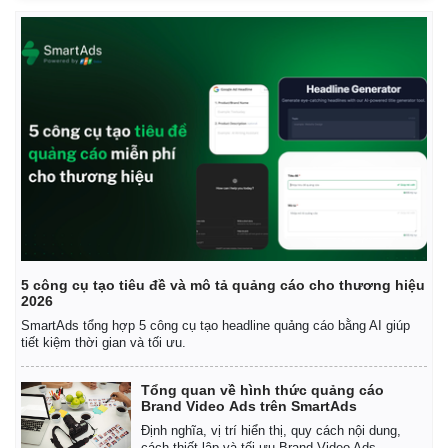
Vụ án
Vũ khí
Tin nóng
Việt Nam
Tư vấn luật
Phân tích
5 công cụ tạo tiêu đề và mô tả quảng cáo cho thương hiệu
2026
SmartAds tổng hợp 5 công cụ tạo headline quảng cáo bằng AI giúp
tiết kiệm thời gian và tối ưu.
Tổng quan về hình thức quảng cáo
Brand Video Ads trên SmartAds
Định nghĩa, vị trí hiển thị, quy cách nội dung,
cách thiết lập và tối ưu Brand Video Ads.