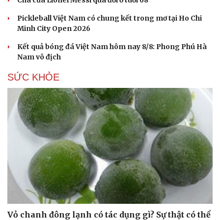
Cha của Lionel Messi qua đời ở tuổi 68
Pickleball Việt Nam có chung kết trong mơ tại Ho Chi
Minh City Open 2026
Kết quả bóng đá Việt Nam hôm nay 8/8: Phong Phú Hà
Nam vô địch
SỨC KHỎE
Cải chính
Vỏ chanh đông lạnh có tác dụng gì? Sự thật có thể