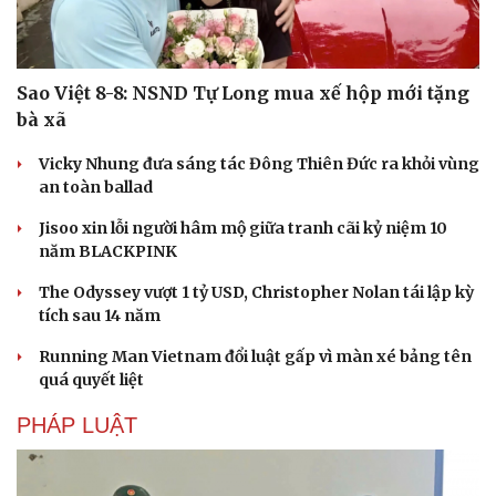
Sao Việt 8-8: NSND Tự Long mua xế hộp mới tặng
bà xã
Vicky Nhung đưa sáng tác Đông Thiên Đức ra khỏi vùng
an toàn ballad
Jisoo xin lỗi người hâm mộ giữa tranh cãi kỷ niệm 10
năm BLACKPINK
The Odyssey vượt 1 tỷ USD, Christopher Nolan tái lập kỳ
tích sau 14 năm
Running Man Vietnam đổi luật gấp vì màn xé bảng tên
quá quyết liệt
Du lịch
Podcast
Tư vấn
Câu chuyện thời sự
PHÁP LUẬT
Săn Tour
Đọc truyện đêm khuya
check-in
Cửa sổ tình yêu
Kể chuyện cho bé