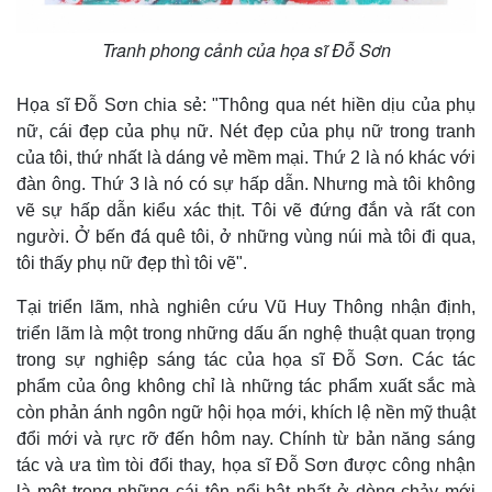
Tranh phong cảnh của họa sĩ Đỗ Sơn
Họa sĩ Đỗ Sơn chia sẻ: "Thông qua nét hiền dịu của phụ
nữ, cái đẹp của phụ nữ. Nét đẹp của phụ nữ trong tranh
của tôi, thứ nhất là dáng vẻ mềm mại. Thứ 2 là nó khác với
đàn ông. Thứ 3 là nó có sự hấp dẫn. Nhưng mà tôi không
vẽ sự hấp dẫn kiểu xác thịt. Tôi vẽ đứng đắn và rất con
người. Ở bến đá quê tôi, ở những vùng núi mà tôi đi qua,
tôi thấy phụ nữ đẹp thì tôi vẽ".
Tại triển lãm, nhà nghiên cứu Vũ Huy Thông nhận định,
triển lãm là một trong những dấu ấn nghệ thuật quan trọng
trong sự nghiệp sáng tác của họa sĩ Đỗ Sơn. Các tác
phẩm của ông không chỉ là những tác phẩm xuất sắc mà
còn phản ánh ngôn ngữ hội họa mới, khích lệ nền mỹ thuật
đổi mới và rực rỡ đến hôm nay. Chính từ bản năng sáng
tác và ưa tìm tòi đổi thay, họa sĩ Đỗ Sơn được công nhận
là một trong những cái tên nổi bật nhất ở dòng chảy mới