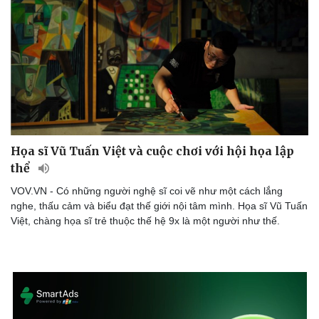
Sức khỏe
Đời sống
Dinh dưỡng - món ngon
Nhà đẹp
Cây thuốc
Blog
Họa sĩ Vũ Tuấn Việt và cuộc chơi với hội họa lập
Sản phụ khoa
Tình yêu - Gia đình
thể
Nhi khoa
Nam khoa
VOV.VN - Có những người nghệ sĩ coi vẽ như một cách lắng
Làm đẹp - giảm cân
nghe, thấu cảm và biểu đạt thế giới nội tâm mình. Họa sĩ Vũ Tuấn
Phòng mạch online
Việt, chàng họa sĩ trẻ thuộc thế hệ 9x là một người như thế.
Ăn sạch sống khỏe