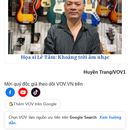
Họa sĩ Lê Tâm: Khoảng trời âm nhạc
Huyền Trang/VOV1
Mời quý độc giả theo dõi VOV.VN trên
Thêm VOV trên Google
Chọn VOV làm nguồn ưu tiên trên
Google Search
.
Xem hướng
dẫn.
Pháp luật
Quân sự - Quốc phòng