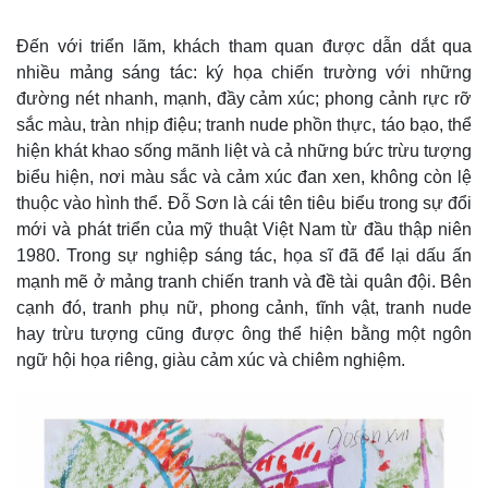
Đến với triển lãm, khách tham quan được dẫn dắt qua
nhiều mảng sáng tác: ký họa chiến trường với những
đường nét nhanh, mạnh, đầy cảm xúc; phong cảnh rực rỡ
sắc màu, tràn nhịp điệu; tranh nude phồn thực, táo bạo, thể
hiện khát khao sống mãnh liệt và cả những bức trừu tượng
biểu hiện, nơi màu sắc và cảm xúc đan xen, không còn lệ
thuộc vào hình thể. Đỗ Sơn là cái tên tiêu biểu trong sự đổi
mới và phát triển của mỹ thuật Việt Nam từ đầu thập niên
1980. Trong sự nghiệp sáng tác, họa sĩ đã để lại dấu ấn
mạnh mẽ ở mảng tranh chiến tranh và đề tài quân đội. Bên
cạnh đó, tranh phụ nữ, phong cảnh, tĩnh vật, tranh nude
Thế giới
Multimedia
hay trừu tượng cũng được ông thể hiện bằng một ngôn
Quan sát
Video
ngữ hội họa riêng, giàu cảm xúc và chiêm nghiệm.
Cuộc sống đó đây
Ảnh
Hồ sơ
E-Magazine
Infographic