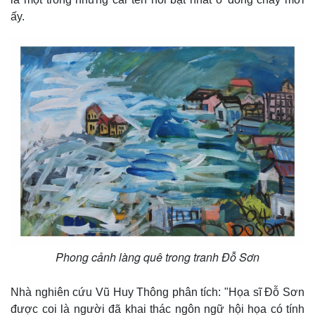
ấy.
Kinh tế
Thị trường
Phong cảnh làng quê trong tranh Đỗ Sơn
Bất động sản
Giá vàng
Khởi nghiệp
Tiêu dùng
Nhà nghiên cứu Vũ Huy Thông phân tích: "Họa sĩ Đỗ Sơn
Tỷ giá
Chứng khoán
được coi là người đã khai thác ngôn ngữ hội họa có tính