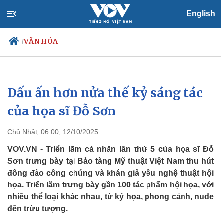
English
VĂN HÓA
/
Dấu ấn hơn nửa thế kỷ sáng tác
Chính trị
Xã hội
Đảng
Tin 24h
của họa sĩ Đỗ Sơn
Tổ chức nhân sự
Dự báo thời tiết
Quốc hội
Giáo dục
Chủ Nhật, 06:00, 12/10/2025
Nhận diện sự thật
Dấu ấn VOV
Việc làm
VOV.VN - Triển lãm cá nhân lần thứ 5 của họa sĩ Đỗ
Biển đảo
Sơn trưng bày tại Bảo tàng Mỹ thuật Việt Nam thu hút
đông đảo công chúng và khán giả yêu nghệ thuật hội
họa. Triển lãm trưng bày gần 100 tác phẩm hội họa, với
nhiều thể loại khác nhau, từ ký họa, phong cảnh, nude
đến trừu tượng.