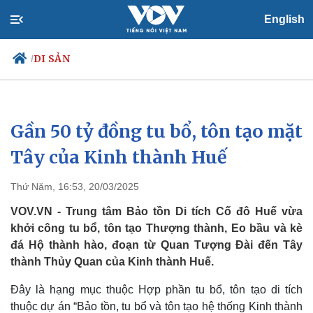
English
DI SẢN
/
Gần 50 tỷ đồng tu bổ, tôn tạo mặt
Chính trị
Xã hội
Đảng
Tin 24h
Tây của Kinh thành Huế
Tổ chức nhân sự
Dự báo thời tiết
Quốc hội
Giáo dục
Thứ Năm, 16:53, 20/03/2025
Nhận diện sự thật
Dấu ấn VOV
Việc làm
VOV.VN - Trung tâm Bảo tồn Di tích Cố đô Huế vừa
Biển đảo
khởi công tu bổ, tôn tạo Thượng thành, Eo bầu và kè
đá Hộ thành hào, đoạn từ Quan Tượng Đài đến Tây
thành Thủy Quan của Kinh thành Huế.
Đây là hạng mục thuộc Hợp phần tu bổ, tôn tạo di tích
thuộc dự án “Bảo tồn, tu bổ và tôn tạo hệ thống Kinh thành