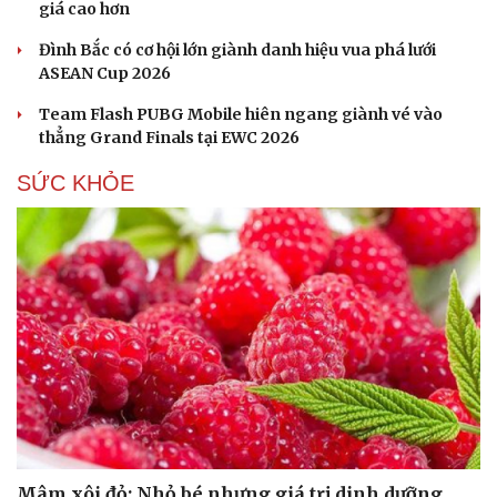
giá cao hơn
Đình Bắc có cơ hội lớn giành danh hiệu vua phá lưới
ASEAN Cup 2026
Team Flash PUBG Mobile hiên ngang giành vé vào
thẳng Grand Finals tại EWC 2026
SỨC KHỎE
Du lịch
Podcast
Tư vấn
Câu chuyện thời sự
Săn Tour
Đọc truyện đêm khuya
check-in
Cửa sổ tình yêu
Kể chuyện cho bé
Hạt giống tâm hồn
Mâm xôi đỏ: Nhỏ bé nhưng giá trị dinh dưỡng