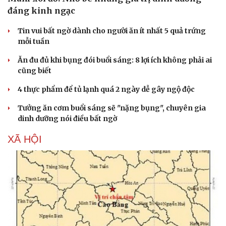
đáng kinh ngạc
Tin vui bất ngờ dành cho người ăn ít nhất 5 quả trứng
mỗi tuần
Ăn đu đủ khi bụng đói buổi sáng: 8 lợi ích không phải ai
cũng biết
4 thực phẩm để tủ lạnh quá 2 ngày dễ gây ngộ độc
Tưởng ăn cơm buổi sáng sẽ "nặng bụng", chuyên gia
dinh dưỡng nói điều bất ngờ
XÃ HỘI