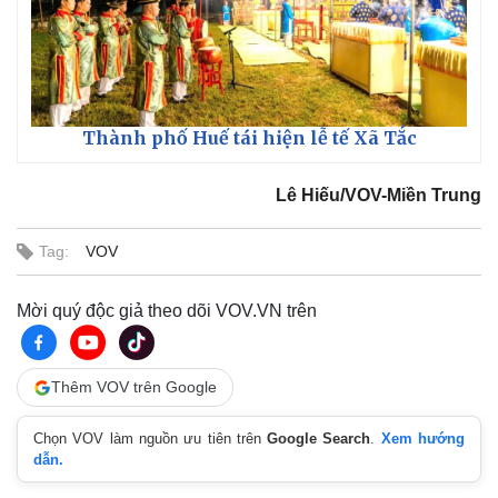
Thành phố Huế tái hiện lễ tế Xã Tắc
Lê Hiếu/VOV-Miền Trung
Tag:
VOV
Mời quý độc giả theo dõi VOV.VN trên
Kinh tế
Thị trường
Bất động sản
Giá vàng
Thêm VOV trên Google
Khởi nghiệp
Tiêu dùng
Tỷ giá
Chọn VOV làm nguồn ưu tiên trên
Google Search
.
Xem hướng
Chứng khoán
dẫn.
Giá cà phê