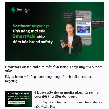
SmartAds chính thức ra mắt tính năng Targeting theo 'cảm
xúc'
Đây là bước mở rộng quan trọng trong hệ sinh thái contextual
targeting.
6 bước xây dựng media plan: từ nghiên
cứu đối thủ đến đo lường
Dưới đây là chi tiết các bước quan trọng để lập
một Media Plan.