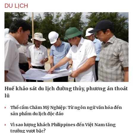
DU LỊCH
Sức khỏe
Đời sống
Dinh dưỡng - món ngon
Nhà đẹp
Cây thuốc
Blog
Sản phụ khoa
Tình yêu - Gia đình
Nhi khoa
Nam khoa
Làm đẹp - giảm cân
Phòng mạch online
Ăn sạch sống khỏe
Huế khảo sát du lịch đường thủy, phương án thoát
lũ
Thổ cẩm Chăm Mỹ Nghiệp: Từ ngôn ngữ văn hóa đến
sản phẩm du lịch độc đáo
Vì sao lượng khách Philippines đến Việt Nam tăng
trưởng vượt bậc?