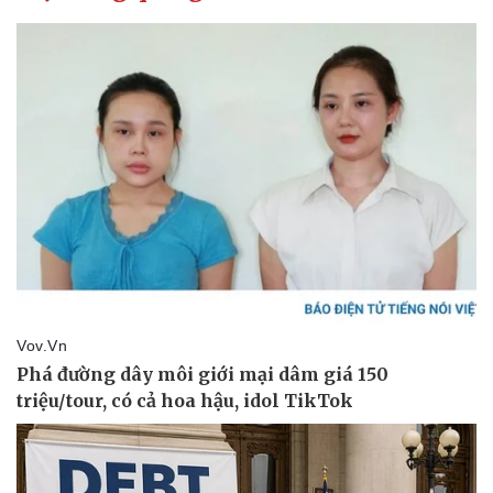
Pháp luật
Quân sự - Quốc phòng
Vụ án
Vũ khí
Tin nóng
Việt Nam
Tư vấn luật
Phân tích