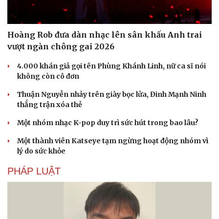
Hoàng Rob đưa dàn nhạc lên sân khấu Anh trai
vượt ngàn chông gai 2026
4.000 khán giả gọi tên Phùng Khánh Linh, nữ ca sĩ nói
không còn cô đơn
Văn hóa
Giải trí
Sân khấu - Điện ảnh
Nghệ sĩ
Thuận Nguyễn nhảy trên giày bọc lửa, Đinh Mạnh Ninh
Văn học
Thời trang
thắng trận xóa thẻ
Âm nhạc
Sao Việt
Di sản
Một nhóm nhạc K-pop duy trì sức hút trong bao lâu?
Một thành viên Katseye tạm ngừng hoạt động nhóm vì
lý do sức khỏe
PHÁP LUẬT