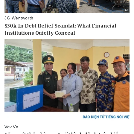
Thể thao
Ô tô - Xe máy
Bóng đá
Ô tô
Lịch thi đấu bóng đá
Xe máy