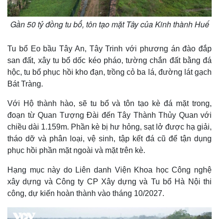
Gần 50 tỷ đồng tu bổ, tôn tạo mặt Tây của Kinh thành Huế
Tu bổ Eo bầu Tây An, Tây Trinh với phương án đào đắp
san đất, xây tu bổ dốc kéo pháo, tường chắn đất bằng đá
hộc, tu bổ phục hồi kho đạn, trồng cỏ ba lá, đường lát gạch
Bát Tràng.
Với Hộ thành hào, sẽ tu bổ và tôn tạo kè đá mặt trong,
đoạn từ Quan Tượng Đài đến Tây Thành Thủy Quan với
chiều dài 1.159m. Phần kè bị hư hỏng, sạt lở được hạ giải,
Thế giới
Multimedia
tháo dỡ và phân loại, vệ sinh, tập kết đá cũ để tận dụng
Quan sát
Video
phục hồi phần mặt ngoài và mặt trên kè.
Cuộc sống đó đây
Ảnh
Hồ sơ
E-Magazine
Hạng mục này do Liên danh Viện Khoa học Công nghệ
Infographic
xây dựng và Công ty CP Xây dựng và Tu bổ Hà Nội thi
công, dự kiến hoàn thành vào tháng 10/2027.