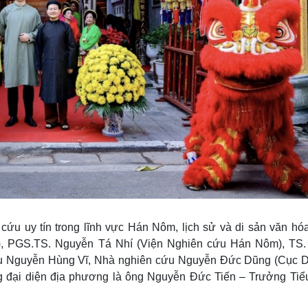
n cứu uy tín trong lĩnh vực Hán Nôm, lịch sử và di sản văn hó
), PGS.TS. Nguyễn Tá Nhí (Viện Nghiên cứu Hán Nôm), TS.
u Nguyễn Hùng Vĩ, Nhà nghiên cứu Nguyễn Đức Dũng (Cục D
g đại diện địa phương là ông Nguyễn Đức Tiến – Trưởng Tiể