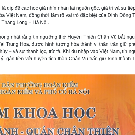
là dịp để các học giả nhìn nhận lại nguồn gốc, giá trị và sự tiế
a Việt Nam, đồng thời làm rõ vai trò đặc biệt của Đình Đông 
ị Thăng Long – Hà Nội.
 thống nhất rằng tín ngưỡng thờ Huyền Thiên Chân Vũ bắt ngu
đại Trung Hoa, được hình tượng hóa thành vị thần trấn giữ p
y – và sự thanh lọc, trừ tà. Khi du nhập vào Việt Nam, tín n
Lý, gắn liền với huyền tích thần Chân Vũ trấn giữ kinh thành