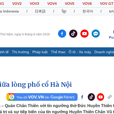
V1
VOV2
VOV3
VOV4
VOV5
VOV6
VOV GT
a Indonesia
/
日本語
/
ខ្មែរ
/
한국어
/
ພາ
Thứ Năm, ngày 6 tháng 8 năm 2026
Po
inh tế
Thị trường
Pháp luật
Thể thao
Ô tô - Xe máy
Doanh nghi
Thế giới
Multimedia
K
Quan sát
Video
B
Cuộc sống đó đây
Ảnh
K
Hồ sơ
E-Magazine
iữa lòng phố cổ Hà Nội
Infographic
Thể thao
Ô tô - Xe máy
D
 – Quán Chân Thiên với tín ngưỡng thờ Đức Huyền Thiên
Bóng đá
Ô tô
T
giá trị và sự tiếp biến của tín ngưỡng Huyền Thiên Chân Vũ 