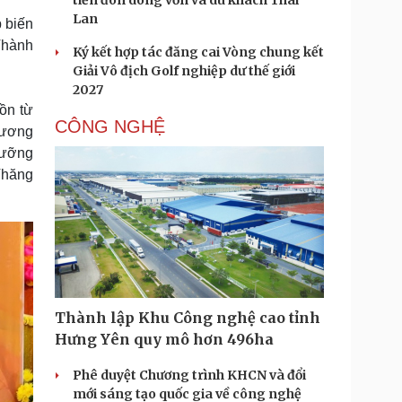
tiến đón dòng vốn và du khách Thái
Lan
p biến
Thành
Ký kết hợp tác đăng cai Vòng chung kết
Giải Vô địch Golf nghiệp dư thế giới
2027
ồn từ
CÔNG NGHỆ
hương
gưỡng
 Thăng
Thành lập Khu Công nghệ cao tỉnh
Hưng Yên quy mô hơn 496ha
Phê duyệt Chương trình KHCN và đổi
mới sáng tạo quốc gia về công nghệ