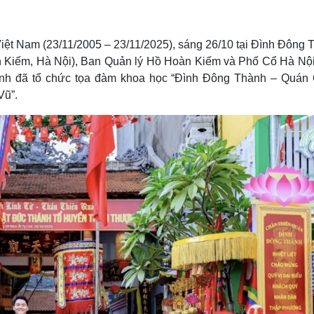
Lịch thi đấu bóng đá
Xe máy
Thế giới thể thao
Tư vấn
eSports
V
ệt Nam (23/11/2005 – 23/11/2025), sáng 26/10 tại Đình Đông 
Hậu trường
 Kiếm, Hà Nội), Ban Quản lý Hồ Hoàn Kiếm và Phố Cổ Hà Nội
Văn hóa
Giải trí
D
hành đã tổ chức tọa đàm khoa học “Đình Đông Thành – Quán
Vũ”.
Sân khấu - Điện ảnh
Nghệ sĩ
Văn học
Thời trang
Âm nhạc
Sao Việt
c
Di sản