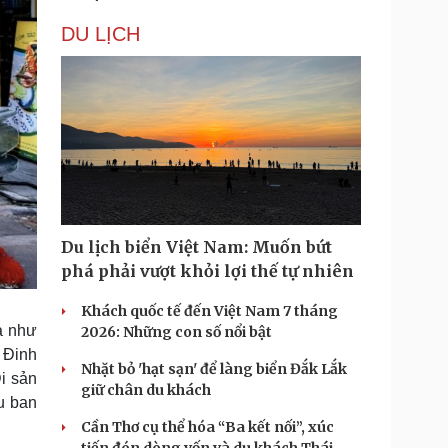
DU LỊCH
Du lịch biển Việt Nam: Muốn bứt
phá phải vượt khỏi lợi thế tự nhiên
Khách quốc tế đến Việt Nam 7 tháng
a như
2026: Những con số nổi bật
 Đinh
Nhặt bỏ 'hạt sạn' để làng biển Đắk Lắk
i sản
giữ chân du khách
u ban
Cần Thơ cụ thể hóa “Ba kết nối”, xúc