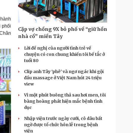
Doanh nghiệp 24h
Tin Công nghệ
Doanh nhân
Trải nghiệm
ì cộng đồng
Chuyển đổi số
Thành
 phối
Cặp vợ chồng 9X bỏ phố về “giữ hồn
u lịch
Podcast
 Chân
nhà cổ” miền Tây
Tư vấn
Câu chuyện thời sự
Săn Tour
Đọc truyện đêm khuya
Lời đề nghị của người tình trẻ về
heck-in
Cửa sổ tình yêu
chuyện có con chung khiến tôi bế tắc ở
Kể chuyện cho bé
tuổi 80
Hạt giống tâm hồn
Clip anh Tây 'phê' và ngơ ngác khi gội
đầu massage ở Việt Nam hút 24 triệu
view
Vì một phút buông thả sau hơi men, tôi
bàng hoàng phát hiện mắc bệnh tình
dục
Nhập viện trước ngày cưới, cô dâu bất
ngờ được tổ chức hôn lễ trong bệnh
viện