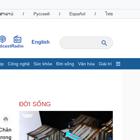
ສາລາວ
/
Русский
/
Español
/
ไทย
English
dcast
Radio
ệp
Công nghệ
Sức khỏe
Đời sống
Văn hóa
Giải trí
inh tế
Thị trường
ất động sản
Giá vàng
hởi nghiệp
Tiêu dùng
Tỷ giá
ĐỜI SỐNG
Chứng khoán
Giá cà phê
oanh nghiệp
Công nghệ
 Chân
hông tin doanh nghiệp
Sành điệu
trong