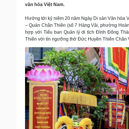
Tin nóng
Việt Nam
văn hóa Việt Nam.
Tư vấn luật
Phân tích
Hướng tới kỷ niệm 20 năm Ngày Di sản Văn hóa Vi
– Quán Chân Thiên (số 7 Hàng Vải, phường Hoàn
Sức khỏe
Đời sống
hợp với Tiểu ban Quản lý di tích Đình Đông T
Thiên với tín ngưỡng thờ Đức Huyền Thiên Chân 
Dinh dưỡng - món ngon
Nhà đẹp
Cây thuốc
Blog
Sản phụ khoa
Tình yêu - Gia đình
Nhi khoa
Nam khoa
Làm đẹp - giảm cân
Phòng mạch online
Ăn sạch sống khỏe
Cải chính