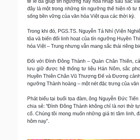
tế lễ đã giúp tín ngưỡng này hòa nhập sâu sắc và
đây là một trong những tín ngưỡng thể hiện rõ tư
sống bền vững của văn hóa Việt qua các thời kỳ.
Trong khi đó, PGS.TS. Nguyễn Tá Nhí (Viện Nghiê
tỏa và biến đổi linh hoạt của tín ngưỡng Huyền Th
hóa Việt – Trung nhưng vẫn mang sắc thái riêng biệ
Đối với Đình Đông Thành – Quán Chân Thiên, các 
lưu giữ được hệ thống tư liệu Hán Nôm, sắc phon
Huyền Thiên Chân Vũ Thượng Đế và Đương cảnh Th
ngưỡng Thành hoàng – một nét đặc trưng của vă
Phát biểu tại buổi tọa đàm, ông Nguyễn Đức Tiến
chia sẻ: “Đình Đông Thành không chỉ là nơi thờ t
cổ. Chúng tôi mong muốn những giá trị tâm linh, đ
hôm nay”.