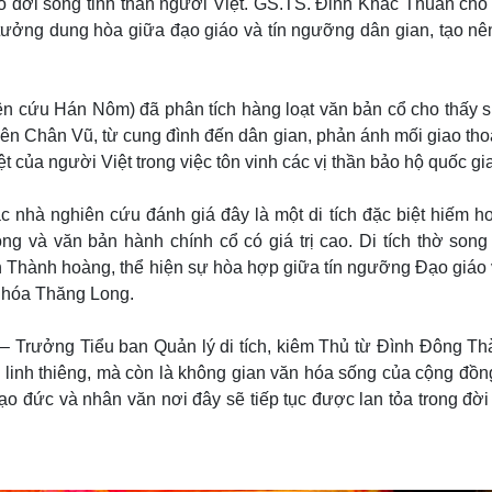
o đời sống tinh thần người Việt. GS.TS. Đinh Khắc Thuân cho 
 tưởng dung hòa giữa đạo giáo và tín ngưỡng dân gian, tạo nê
n cứu Hán Nôm) đã phân tích hàng loạt văn bản cổ cho thấy s
iên Chân Vũ, từ cung đình đến dân gian, phản ánh mối giao th
t của người Việt trong việc tôn vinh các vị thần bảo hộ quốc gi
nhà nghiên cứu đánh giá đây là một di tích đặc biệt hiếm ho
g và văn bản hành chính cổ có giá trị cao. Di tích thờ song
ành hoàng, thể hiện sự hòa hợp giữa tín ngưỡng Đạo giáo v
n hóa Thăng Long.
 – Trưởng Tiểu ban Quản lý di tích, kiêm Thủ từ Đình Đông Th
ự linh thiêng, mà còn là không gian văn hóa sống của cộng đồn
ạo đức và nhân văn nơi đây sẽ tiếp tục được lan tỏa trong đờ