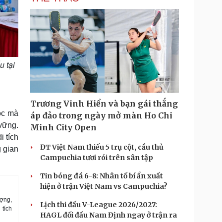
u tại
Trương Vinh Hiển và bạn gái thắng
ọc mà
áp đảo trong ngày mở màn Ho Chi
vững.
Minh City Open
i tích
ĐT Việt Nam thiếu 5 trụ cột, cầu thủ
 gian
Campuchia tươi rói trên sân tập
Tin bóng đá 6-8: Nhân tố bí ẩn xuất
hiện ở trận Việt Nam vs Campuchia?
ượng,
Lịch thi đấu V-League 2026/2027:
tích
HAGL đối đầu Nam Định ngay ở trận ra