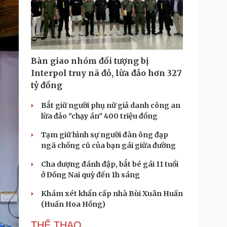
Bàn giao nhóm đối tượng bị
Interpol truy nã đỏ, lừa đảo hơn 327
tỷ đồng
Bắt giữ người phụ nữ giả danh công an
lừa đảo "chạy án" 400 triệu đồng
Tạm giữ hình sự người đàn ông đạp
ngã chồng cũ của bạn gái giữa đường
Cha dượng đánh đập, bắt bé gái 11 tuổi
ở Đồng Nai quỳ đến 1h sáng
Khám xét khẩn cấp nhà Bùi Xuân Huấn
(Huấn Hoa Hồng)
THỂ THAO