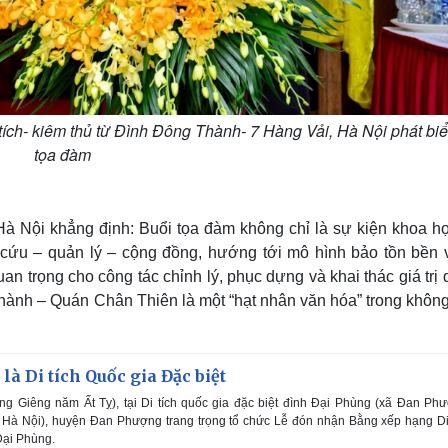
tích- kiêm thủ từ Đình Đông Thành- 7 Hàng Vải, Hà Nội phát biể
tọa đàm
 Nội khẳng định: Buổi tọa đàm không chỉ là sự kiện khoa h
n cứu – quản lý – cộng đồng, hướng tới mô hình bảo tồn bền 
 trọng cho công tác chỉnh lý, phục dựng và khai thác giá trị d
hành – Quán Chân Thiên là một “hạt nhân văn hóa” trong không
là Di tích Quốc gia Đặc biệt
ng Giêng năm Ất Tỵ), tại Di tích quốc gia đặc biệt đình Đại Phùng (xã Đan Ph
Hà Nội), huyện Đan Phượng trang trọng tổ chức Lễ đón nhận Bằng xếp hạng Di 
Đại Phùng.