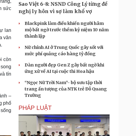
rằng,
Sao Việt 6-8: NSND Công Lý từng đề
n sức
nghị ly hôn vì sợ làm khổ vợ
Blackpink làm điều khiến người hâm
mộ bất ngờ trước thềm kỷ niệm 10 năm
ự lan
thành lập
oa văn
a.
Nữ chính AI ở Trung Quốc gây sốt với
mức phí quảng cáo hàng tỷ đồng
i còn
Dàn người đẹp Gen Z gây bất ngờ khi
 song
ứng xử về AI tại cuộc thi Hoa hậu
à tín
“Ngọc Nữ Trời Nam”- bộ sưu tập thời
trang ấn tượng của NTK trẻ Đỗ Quang
Trường
ành –
g phố
PHÁP LUẬT
i sống