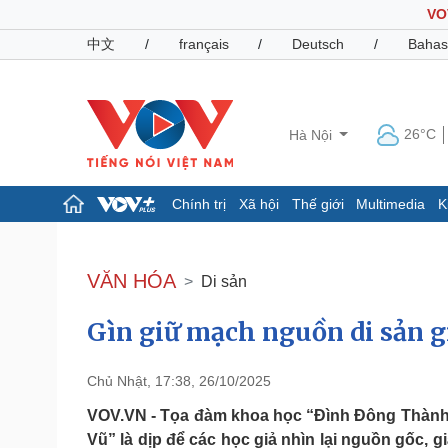
VO
中文
/
français
/
Deutsch
/
Bahas
26°C
Hà Nội
Chính trị
Xã hội
Thế giới
Multimedia
K
Chính trị
Xã hội
Đảng
Tin 24h
VĂN HÓA
Di sản
Tổ chức nhân sự
Dự báo thời tiết
Quốc hội
Giáo dục
Gìn giữ mạch nguồn di sản g
Nhận diện sự thật
Dấu ấn VOV
Việc làm
Biển đảo
Chủ Nhật, 17:38, 26/10/2025
Pháp luật
Quân sự - Quốc phòng
VOV.VN - Tọa đàm khoa học “Đình Đông Thành
Vụ án
Vũ khí
Vũ” là dịp để các học giả nhìn lại nguồn gốc, 