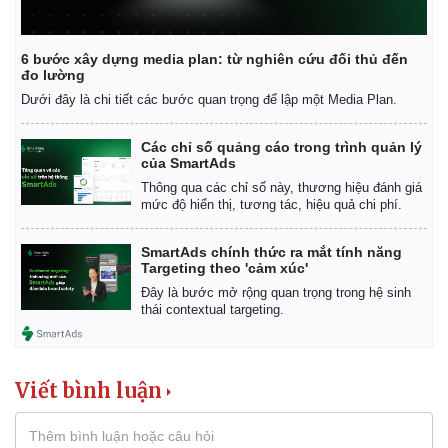
6 bước xây dựng media plan: từ nghiên cứu đối thủ đến
đo lường
Dưới đây là chi tiết các bước quan trọng để lập một Media Plan.
Các chỉ số quảng cáo trong trình quản lý
của SmartAds
Thông qua các chỉ số này, thương hiệu đánh giá
mức độ hiển thị, tương tác, hiệu quả chi phí.
SmartAds chính thức ra mắt tính năng
Targeting theo 'cảm xúc'
Thể thao
Ô tô - Xe máy
Đây là bước mở rộng quan trọng trong hệ sinh
Bóng đá
Ô tô
thái contextual targeting.
Lịch thi đấu bóng đá
Xe máy
Thế giới thể thao
Tư vấn
eSports
Viết bình luận
Hậu trường