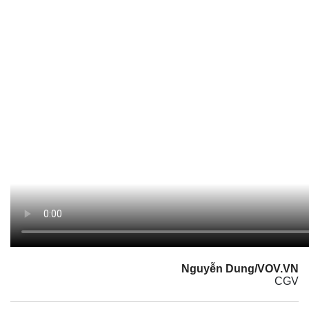
Tư vấn luật
Phân tích
Nguyễn Dung/VOV.VN
CGV