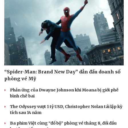
Văn hóa
Giải trí
Sân khấu - Điện ảnh
Nghệ sĩ
Văn học
Thời trang
Âm nhạc
Sao Việt
Di sản
“Spider-Man: Brand New Day” dẫn đầu doanh số
phòng vé Mỹ
Phản ứng của Dwayne Johnson khi Moana bị giới phê
bình chê bai
The Odyssey vượt 1 tỷ USD, Christopher Nolan tái lập kỳ
tích sau 14 năm
Ba phim Việt cùng “đổ bộ” phòng vé tháng 8, đối đầu