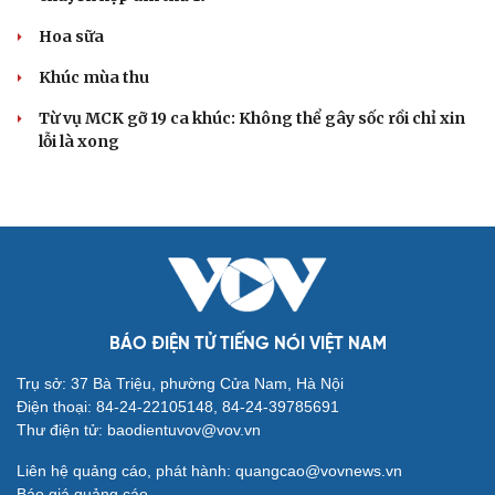
Hoa sữa
Khúc mùa thu
Từ vụ MCK gỡ 19 ca khúc: Không thể gây sốc rồi chỉ xin
lỗi là xong
BÁO ĐIỆN TỬ TIẾNG NÓI VIỆT NAM
Trụ sở: 37 Bà Triệu, phường Cửa Nam, Hà Nội
Điện thoại: 84-24-22105148, 84-24-39785691
Thư điện tử: baodientuvov@vov.vn
Liên hệ quảng cáo, phát hành: quangcao@vovnews.vn
Báo giá quảng cáo