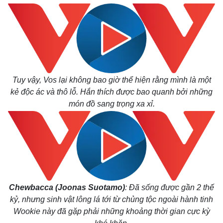
Kinh tế
Thị trường
Bất động sản
Giá vàng
Khởi nghiệp
Tiêu dùng
Tỷ giá
Chứng khoán
Giá cà phê
Tuy vậy, Vos lại không bao giờ thể hiện rằng mình là một
kẻ độc ác và thô lỗ. Hắn thích được bao quanh bởi những
món đồ sang trọng xa xỉ.
Chewbacca
(Joonas Suotamo)
: Đã sống được gần 2 thế
kỷ, nhưng sinh vật lông lá tới từ chủng tộc ngoài hành tinh
Wookie này đã gặp phải những khoảng thời gian cực kỳ