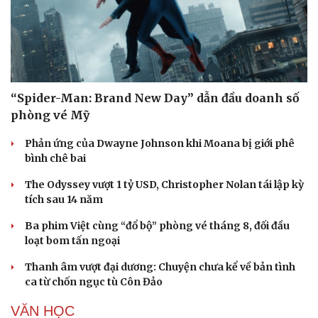
“Spider-Man: Brand New Day” dẫn đầu doanh số
phòng vé Mỹ
Phản ứng của Dwayne Johnson khi Moana bị giới phê
bình chê bai
The Odyssey vượt 1 tỷ USD, Christopher Nolan tái lập kỳ
tích sau 14 năm
Ba phim Việt cùng “đổ bộ” phòng vé tháng 8, đối đầu
loạt bom tấn ngoại
Thanh âm vượt đại dương: Chuyện chưa kể về bản tình
ca từ chốn ngục tù Côn Đảo
VĂN HỌC