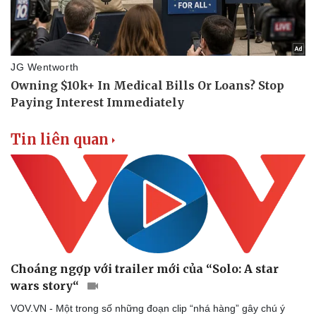
Sức khỏe
Đời sống
Dinh dưỡng - món ngon
Nhà đẹp
Cây thuốc
Blog
Sản phụ khoa
Tình yêu - Gia đìn
Nhi khoa
Tin liên quan
Nam khoa
Làm đẹp - giảm cân
Phòng mạch online
Ăn sạch sống khỏe
Choáng ngợp với trailer mới của “Solo: A star
wars story“
VOV.VN - Một trong số những đoạn clip “nhá hàng” gây chú ý