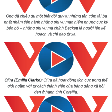
Ông đã chiêu dụ một biệt đội quy tụ những tên trộm tài ba
nhất nhằm tiến hành những phi vụ mạo hiểm nhưng cực kỳ
béo bở – những phi vụ mà chính Beckett là người lên kế
Thế giới
Multimedia
hoạch và chỉ đạo từ xa.
Quan sát
Video
Cuộc sống đó đây
Ảnh
Hồ sơ
E-Magazine
Infographic
Qi’ra (Emilia Clarke)
:
Qi’ra đã hoạt động tích cực trong thế
giới ngầm với tư cách thành viên của băng đảng xã hội
đen ở hành tinh Corellia.