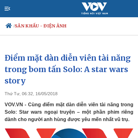
SÂN KHẤU - ĐIỆN ẢNH
/
Điểm mặt dàn diễn viên tài năng
Chính trị
Xã hội
Đảng
Tin 24h
trong bom tấn Solo: A star wars
Tổ chức nhân sự
Dự báo thời tiết
story
Quốc hội
Giáo dục
Nhận diện sự thật
Dấu ấn VOV
Việc làm
Thứ Tư, 06:32, 16/05/2018
Biển đảo
VOV.VN - Cùng điểm mặt dàn diễn viên tài năng trong
Solo: Star wars ngoại truyện – một phần phim riêng
dành cho người anh hùng được yêu mến nhất vũ trụ.