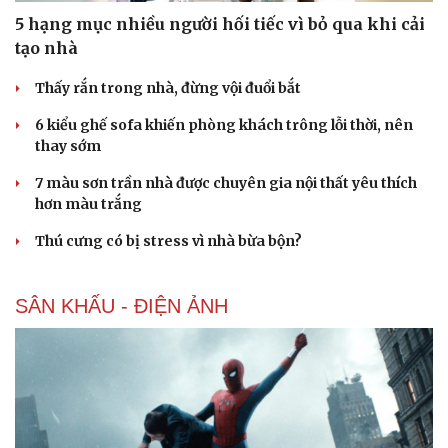
Tư vấn
Câu chuyện thời s
5 hạng mục nhiều người hối tiếc vì bỏ qua khi cải
Săn Tour
Đọc truyện đêm kh
tạo nhà
check-in
Cửa sổ tình yêu
Kể chuyện cho bé
Thấy rắn trong nhà, đừng vội đuổi bắt
Hạt giống tâm hồn
6 kiểu ghế sofa khiến phòng khách trông lỗi thời, nên
thay sớm
7 màu sơn trần nhà được chuyên gia nội thất yêu thích
hơn màu trắng
Thú cưng có bị stress vì nhà bừa bộn?
SÂN KHẤU - ĐIỆN ẢNH