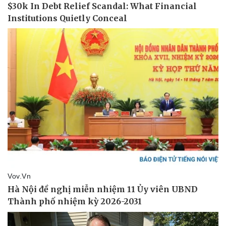
Doanh nghiệp
Công nghệ
Thông tin doanh nghiệp
Sành điệu
Doanh nghiệp 24h
Tin Công nghệ
Doanh nhân
Trải nghiệm
Vì cộng đồng
Chuyển đổi số