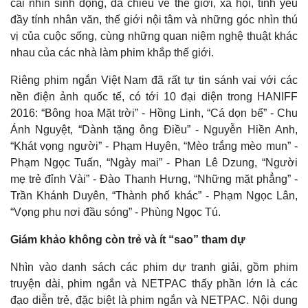
cái nhìn sinh động, đa chiều về thế giới, xã hội, tình yêu
đầy tính nhân văn, thế giới nội tâm và những góc nhìn thú
vị của cuộc sống, cùng những quan niệm nghệ thuật khác
nhau của các nhà làm phim khắp thế giới.
Riêng phim ngắn Việt Nam đã rất tự tin sánh vai với các
nền điện ảnh quốc tế, có tới 10 đại diện trong HANIFF
2016: “Bông hoa Mặt trời” - Hồng Linh, “Cá dọn bể” - Chu
Ánh Nguyệt, “Dành tặng ông Điều” - Nguyễn Hiền Anh,
Kinh tế
Thị trường
“Khát vọng người” - Phạm Huyên, “Mèo trắng mèo mun” -
Bất động sản
Giá vàng
Phạm Ngọc Tuấn, “Ngày mai” - Phan Lê Dzung, “Người
Khởi nghiệp
Tiêu dùng
mẹ trẻ đỉnh Vài” - Đào Thanh Hưng, “Những mặt phẳng” -
Tỷ giá
Chứng khoán
Trần Khánh Duyên, “Thành phố khác” - Phạm Ngọc Lân,
Giá cà phê
“Vọng phu nơi đầu sóng” - Phùng Ngọc Tú.
Giám khảo không còn trẻ và ít “sao” tham dự
Nhìn vào danh sách các phim dự tranh giải, gồm phim
truyện dài, phim ngắn và NETPAC thấy phần lớn là các
đạo diễn trẻ, đặc biệt là phim ngắn và NETPAC. Nội dung