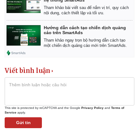
Tham khảo bài viết sau để nắm vị trí, quy cách
nội dung, cách thiết lập và tối ưu.
Hướng dẫn cách tạo chiến dịch quảng
cáo trên SmartAds
Tham khảo ngay trọn bộ hướng dẫn cách tạo
một chiến dịch quảng cáo mới trên SmartAds.
Thể thao
Ô tô - Xe máy
Bóng đá
Ô tô
Lịch thi đấu bóng đá
Xe máy
Viết bình luận
Thế giới thể thao
Tư vấn
eSports
Hậu trường
This site is protected by reCAPTCHA and the Google
Privacy Policy
and
Terms of
Service
apply.
Gửi tin