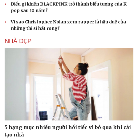
Điều gì khiến BLACKPINK trở thành biểu tượng của K-
pop sau 10 năm?
Vì sao Christopher Nolan xem rapper là hậu duệ của
những thi sĩ hát rong?
NHÀ ĐẸP
Du lịch
Podcast
Tư vấn
Câu chuyện thời sự
Săn Tour
Đọc truyện đêm khuya
check-in
Cửa sổ tình yêu
Kể chuyện cho bé
Hạt giống tâm hồn
5 hạng mục nhiều người hối tiếc vì bỏ qua khi cải
tạo nhà