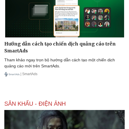
Hướng dẫn cách tạo chiến dịch quảng cáo trên
SmartAds
Tham khảo ngay trọn bộ hướng dẫn cách tạo một chiến dịch
Văn hóa
Giải trí
quảng cáo mới trên SmartAds.
Sân khấu - Điện ảnh
Nghệ sĩ
Văn học
Thời trang
| SmartAds
Âm nhạc
Sao Việt
Di sản
SÂN KHẤU - ĐIỆN ẢNH