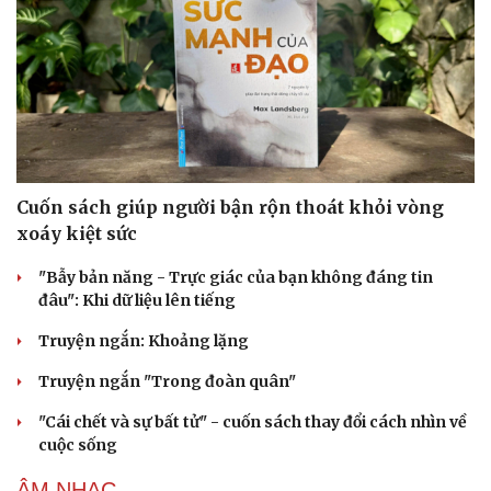
Cuốn sách giúp người bận rộn thoát khỏi vòng
Cải chính
xoáy kiệt sức
"Bẫy bản năng - Trực giác của bạn không đáng tin
đâu": Khi dữ liệu lên tiếng
Truyện ngắn: Khoảng lặng
Truyện ngắn "Trong đoàn quân"
"Cái chết và sự bất tử" - cuốn sách thay đổi cách nhìn về
cuộc sống
ÂM NHẠC