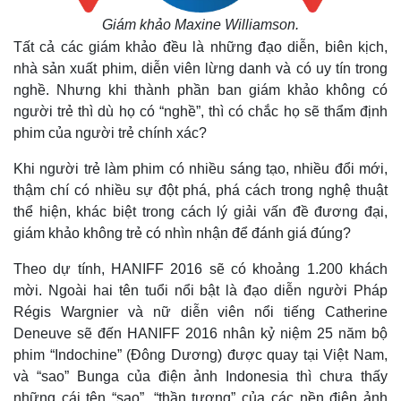
Giám khảo Maxine Williamson.
Tất cả các giám khảo đều là những đạo diễn, biên kịch,
nhà sản xuất phim, diễn viên lừng danh và có uy tín trong
nghề. Nhưng khi thành phần ban giám khảo không có
người trẻ thì dù họ có “nghề”, thì có chắc họ sẽ thẩm định
phim của người trẻ chính xác?
Khi người trẻ làm phim có nhiều sáng tạo, nhiều đổi mới,
thậm chí có nhiều sự đột phá, phá cách trong nghệ thuật
thể hiện, khác biệt trong cách lý giải vấn đề đương đại,
giám khảo không trẻ có nhìn nhận để đánh giá đúng?
Theo dự tính, HANIFF 2016 sẽ có khoảng 1.200 khách
mời. Ngoài hai tên tuổi nổi bật là đạo diễn người Pháp
Régis Wargnier và nữ diễn viên nổi tiếng Catherine
Deneuve sẽ đến HANIFF 2016 nhân kỷ niệm 25 năm bộ
phim “Indochine” (Đông Dương) được quay tại Việt Nam,
và “sao” Bunga của điện ảnh Indonesia thì chưa thấy
những cái tên “sao”, “thần tượng” của các nền điện ảnh