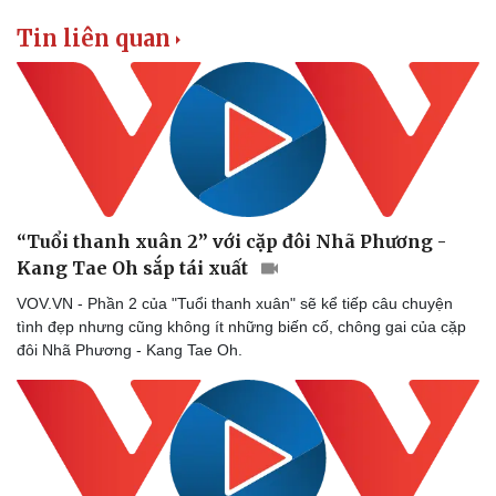
Tin liên quan
Sức khỏe
Đời sống
Dinh dưỡng - món ngon
Nhà đẹp
Cây thuốc
Blog
Sản phụ khoa
Tình yêu - Gia đình
“Tuổi thanh xuân 2” với cặp đôi Nhã Phương -
Nhi khoa
Kang Tae Oh sắp tái xuất
Nam khoa
Làm đẹp - giảm cân
VOV.VN - Phần 2 của "Tuổi thanh xuân" sẽ kể tiếp câu chuyện
Phòng mạch online
tình đẹp nhưng cũng không ít những biến cố, chông gai của cặp
Ăn sạch sống khỏe
đôi Nhã Phương - Kang Tae Oh.