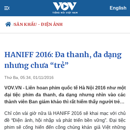
English
SÂN KHẤU - ĐIỆN ẢNH
/
HANIFF 2016: Đa thanh, đa dạng
Chính trị
Xã hội
Đảng
Tin 24h
nhưng chưa “trẻ”
Tổ chức nhân sự
Dự báo thời tiết
Quốc hội
Giáo dục
Thứ Ba, 05:34, 01/11/2016
Nhận diện sự thật
Dấu ấn VOV
Việc làm
VOV.VN - Liên hoan phim quốc tế Hà Nội 2016 như một
Biển đảo
đại tiệc phim đa thanh, đa dạng nhưng nhìn vào các
thành viên Ban giám khảo thì rất hiếm thấy người trẻ…
Chỉ còn vài giờ nữa là HANIFF 2016 sẽ khai mạc với chủ
đề “Điện ảnh, hội nhập và phát triển bền vững”. Đại tiệc
phim sẽ cống hiến đến công chúng khán giả Việt những