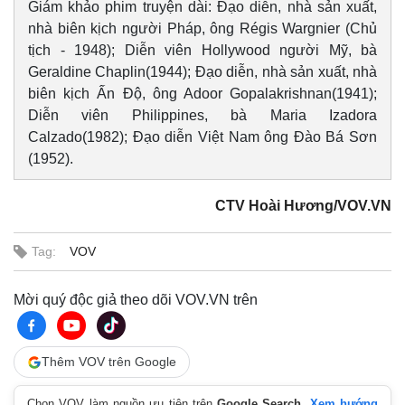
Giám khảo phim truyện dài: Đạo diễn, nhà sản xuất,
nhà biên kịch người Pháp, ông Régis Wargnier (Chủ
tịch - 1948); Diễn viên Hollywood người Mỹ, bà
Geraldine Chaplin(1944); Đạo diễn, nhà sản xuất, nhà
biên kịch Ấn Độ, ông Adoor Gopalakrishnan(1941);
Diễn viên Philippines, bà Maria Izadora
Calzado(1982); Đạo diễn Việt Nam ông Đào Bá Sơn
(1952).
CTV Hoài Hương/VOV.VN
Tag:
VOV
Mời quý độc giả theo dõi VOV.VN trên
Thêm VOV trên Google
Chọn VOV làm nguồn ưu tiên trên
Google Search
.
Xem hướng