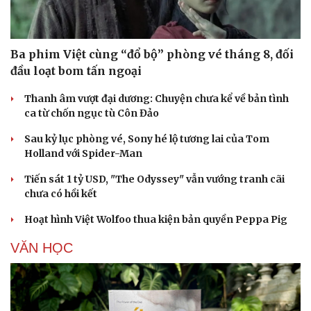
Ba phim Việt cùng “đổ bộ” phòng vé tháng 8, đối
đầu loạt bom tấn ngoại
Thanh âm vượt đại dương: Chuyện chưa kể về bản tình
ca từ chốn ngục tù Côn Đảo
Sau kỷ lục phòng vé, Sony hé lộ tương lai của Tom
Holland với Spider-Man
Tiến sát 1 tỷ USD, "The Odyssey" vẫn vướng tranh cãi
chưa có hồi kết
Hoạt hình Việt Wolfoo thua kiện bản quyền Peppa Pig
VĂN HỌC