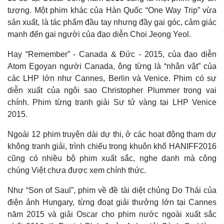
tượng. Một phim khác của Hàn Quốc “One Way Trip” vừa
sản xuất, là tác phẩm đầu tay nhưng đầy gai góc, cảm giác
mạnh đến gai người của đạo diễn Choi Jeong Yeol.
Hay “Remember” - Canada & Đức - 2015, của đạo diễn
Atom Egoyan người Canada, ông từng là “nhân vật” của
các LHP lớn như Cannes, Berlin và Venice. Phim có sự
diễn xuất của ngôi sao Christopher Plummer trong vai
chính. Phim từng tranh giải Sư tử vàng tại LHP Venice
Thế giới
Multimedia
2015.
Quan sát
Video
Cuộc sống đó đây
Ảnh
Ngoài 12 phim truyện dài dự thi, ở các hoạt động tham dự
Hồ sơ
E-Magazine
không tranh giải, trình chiếu trong khuôn khổ HANIFF2016
Infographic
cũng có nhiều bộ phim xuất sắc, nghe danh mà công
chúng Việt chưa được xem chính thức.
Như “Son of Saul”, phim về đề tài diệt chủng Do Thái của
điện ảnh Hungary, từng đoạt giải thưởng lớn tại Cannes
năm 2015 và giải Oscar cho phim nước ngoài xuất sắc