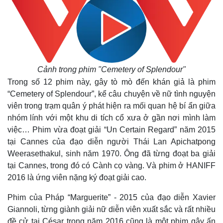
Cảnh trong phim "Cemetery of Splendour"
Trong số 12 phim này, gây tò mò đến khán giả là phim
“Cemetery of Splendour”, kể câu chuyện về nữ tình nguyện
viên trong trạm quân ý phát hiện ra mối quan hệ bí ẩn giữa
nhóm lính với một khu di tích cổ xưa ở gần nơi mình làm
việc… Phim vừa đoạt giải “Un Certain Regard” năm 2015
tại Cannes của đạo diễn người Thái Lan Apichatpong
Weerasethakul, sinh năm 1970. Ông đã từng đoạt ba giải
tại Cannes, trong đó có Cành cọ vàng. Và phim ở HANIFF
2016 là ứng viên nặng ký đoạt giải cao.
Phim của Pháp “Marguerite” - 2015 của đạo diễn Xavier
Giannoli, từng giành giải nữ diễn viên xuất sắc và rất nhiều
đề cử tại César trong năm 2016 cũng là một phim gây ấn