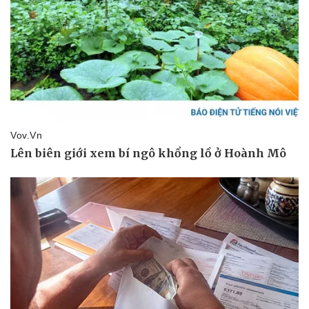
Doanh nghiệp
Công nghệ
Thông tin doanh nghiệp
Sành điệu
Doanh nghiệp 24h
Tin Công nghệ
Doanh nhân
Trải nghiệm
Vì cộng đồng
Chuyển đổi số