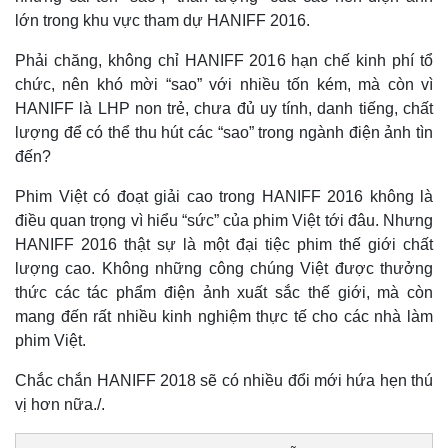
lớn trong khu vực tham dự HANIFF 2016.
Phải chăng, không chỉ HANIFF 2016 hạn chế kinh phí tổ
chức, nên khó mời “sao” với nhiều tốn kém, mà còn vì
HANIFF là LHP non trẻ, chưa đủ uy tính, danh tiếng, chất
lượng để có thể thu hút các “sao” trong ngành điện ảnh tìn
đến?
Phim Việt có đoạt giải cao trong HANIFF 2016 không là
Pháp luật
Quân sự - Quốc phòng
điều quan trọng vì hiểu “sức” của phim Việt tới đâu. Nhưng
Vụ án
Vũ khí
HANIFF 2016 thật sự là một đại tiệc phim thế giới chất
Tin nóng
Việt Nam
Tư vấn luật
Phân tích
lượng cao. Không những công chúng Việt được thưởng
thức các tác phẩm điện ảnh xuất sắc thế giới, mà còn
mang đến rất nhiều kinh nghiệm thực tế cho các nhà làm
phim Việt.
Chắc chắn HANIFF 2018 sẽ có nhiều đổi mới hứa hẹn thú
vị hơn nữa./.