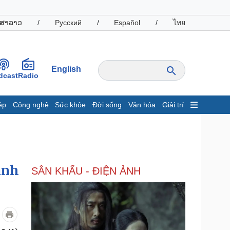
ສາລາວ
/
Русский
/
Español
/
ไทย
English
dcast
Radio
ệp
Công nghệ
Sức khỏe
Đời sống
Văn hóa
Giải trí
inh tế
Thị trường
ất động sản
Giá vàng
hởi nghiệp
Tiêu dùng
Tỷ giá
ạnh
SÂN KHẤU - ĐIỆN ẢNH
Chứng khoán
Giá cà phê
oanh nghiệp
Công nghệ
hông tin doanh nghiệp
Sành điệu