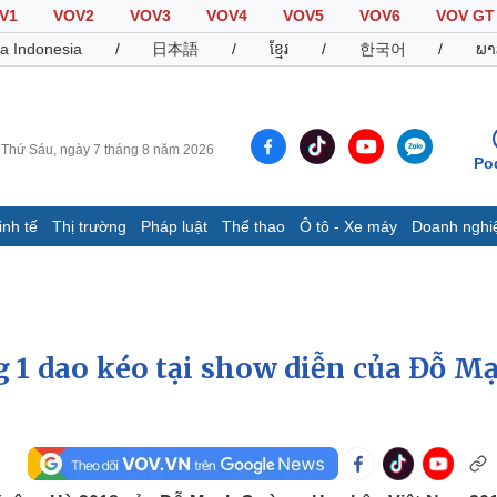
V1
VOV2
VOV3
VOV4
VOV5
VOV6
VOV GT
a Indonesia
/
日本語
/
ខ្មែរ
/
한국어
/
ພາ
Thứ Sáu, ngày 7 tháng 8 năm 2026
Po
inh tế
Thị trường
Pháp luật
Thể thao
Ô tô - Xe máy
Doanh nghi
Thế giới
Multimedia
K
Quan sát
Video
B
Cuộc sống đó đây
Ảnh
K
Hồ sơ
E-Magazine
g 1 dao kéo tại show diễn của Đỗ M
Infographic
Thể thao
Ô tô - Xe máy
D
Bóng đá
Ô tô
T