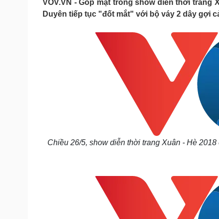
VOV.VN - Góp mặt trong show diễn thời trang
Tin nóng
Việt Nam
Duyên tiếp tục "đốt mắt" với bộ váy 2 dây gợi c
Tư vấn luật
Phân tích
Sức khỏe
Đời sống
Dinh dưỡng - món ngon
Nhà đẹp
Cây thuốc
Blog
Sản phụ khoa
Tình yêu - Gia đình
Nhi khoa
Nam khoa
Làm đẹp - giảm cân
Phòng mạch online
Ăn sạch sống khỏe
Chiều 26/5, show diễn thời trang Xuân - Hè 201
Cải chính