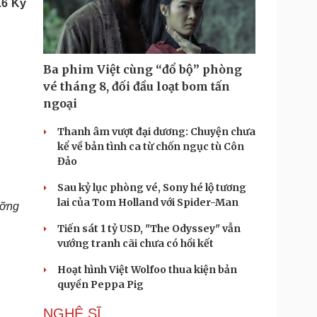
16 Kỳ
Doanh nghiệp 24h
Tin Công nghệ
Doanh nhân
Trải nghiệm
ì cộng đồng
Chuyển đổi số
Ba phim Việt cùng “đổ bộ” phòng
u lịch
Podcast
vé tháng 8, đối đầu loạt bom tấn
Tư vấn
Câu chuyện thời sự
ngoại
Săn Tour
Đọc truyện đêm khuya
heck-in
Cửa sổ tình yêu
Thanh âm vượt đại dương: Chuyện chưa
Kể chuyện cho bé
kể về bản tình ca từ chốn ngục tù Côn
Hạt giống tâm hồn
Đảo
Sau kỷ lục phòng vé, Sony hé lộ tương
lai của Tom Holland với Spider-Man
ưỡng
Tiến sát 1 tỷ USD, "The Odyssey" vẫn
vướng tranh cãi chưa có hồi kết
Hoạt hình Việt Wolfoo thua kiện bản
quyền Peppa Pig
NGHỆ SĨ