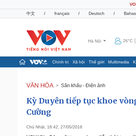
VO
中文
/
français
/
Deutsch
/
Bahas
26°C
Hà Nội
Chính trị
Xã hội
Thế giới
Multimedia
K
Chính trị
Xã hội
Đảng
Tin 24h
VĂN HÓA
Sân khấu - Điện ảnh
Tổ chức nhân sự
Dự báo thời tiết
Quốc hội
Giáo dục
Kỳ Duyên tiếp tục khoe vòn
Nhận diện sự thật
Dấu ấn VOV
Việc làm
Cường
Biển đảo
Pháp luật
Quân sự - Quốc phòng
Chủ Nhật, 18:42, 27/05/2018
Vụ án
Vũ khí