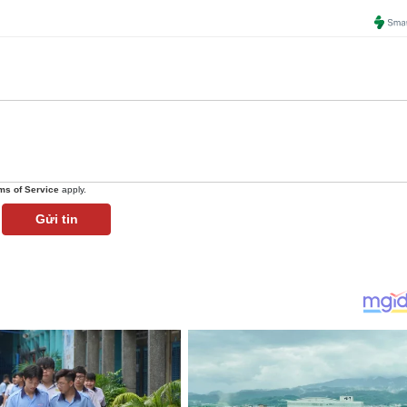
ms of Service
apply.
Gửi tin