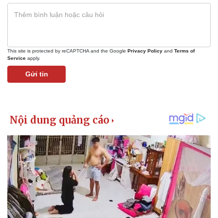
This site is protected by reCAPTCHA and the Google
Privacy Policy
and
Terms of
Service
apply.
Gửi tin
Pháp luật
Quân sự - Quốc phòng
Vụ án
Vũ khí
Tin nóng
Việt Nam
Tư vấn luật
Phân tích