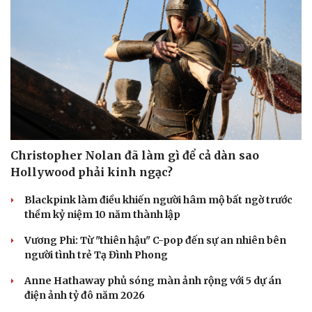
Văn hóa
Giải trí
Sân khấu - Điện ảnh
Nghệ sĩ
Văn học
Thời trang
Âm nhạc
Sao Việt
Di sản
Christopher Nolan đã làm gì để cả dàn sao
Hollywood phải kinh ngạc?
Blackpink làm điều khiến người hâm mộ bất ngờ trước
thềm kỷ niệm 10 năm thành lập
Vương Phi: Từ "thiên hậu" C-pop đến sự an nhiên bên
người tình trẻ Tạ Đình Phong
Anne Hathaway phủ sóng màn ảnh rộng với 5 dự án
điện ảnh tỷ đô năm 2026