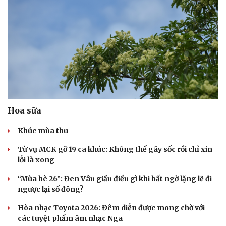
Hoa sữa
Khúc mùa thu
Từ vụ MCK gỡ 19 ca khúc: Không thể gây sốc rồi chỉ xin
lỗi là xong
“Mùa hè 26”: Đen Vâu giấu điều gì khi bất ngờ lặng lẽ đi
ngược lại số đông?
Hòa nhạc Toyota 2026: Đêm diễn được mong chờ với
các tuyệt phẩm âm nhạc Nga