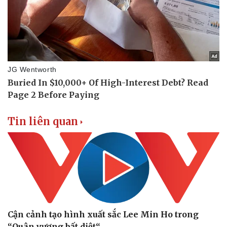
Doanh nghiệp
Công nghệ
Thông tin doanh nghiệp
Sành điệu
Doanh nghiệp 24h
Tin Công nghệ
Doanh nhân
Trải nghiệm
Vì cộng đồng
Chuyển đổi số
Tin liên quan
Cận cảnh tạo hình xuất sắc Lee Min Ho trong
“Quân vương bất diệt“