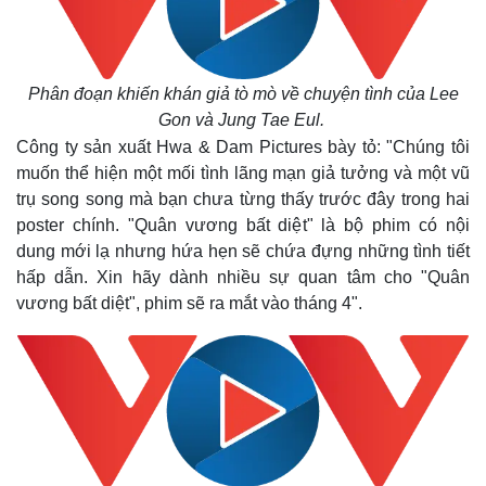
Hồ sơ
E-Magazine
Infographic
Phân đoạn khiến khán giả tò mò về chuyện tình của Lee
Gon và Jung Tae Eul.
Công ty sản xuất Hwa & Dam Pictures bày tỏ: "Chúng tôi
muốn thể hiện một mối tình lãng mạn giả tưởng và một vũ
trụ song song mà bạn chưa từng thấy trước đây trong hai
poster chính. "Quân vương bất diệt" là bộ phim có nội
dung mới lạ nhưng hứa hẹn sẽ chứa đựng những tình tiết
hấp dẫn. Xin hãy dành nhiều sự quan tâm cho "Quân
vương bất diệt", phim sẽ ra mắt vào tháng 4".