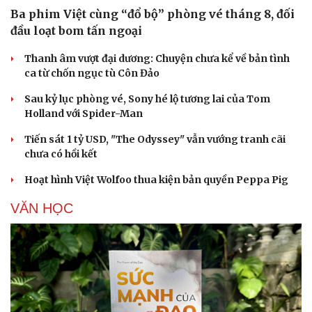
Ba phim Việt cùng “đổ bộ” phòng vé tháng 8, đối
đầu loạt bom tấn ngoại
Thanh âm vượt đại dương: Chuyện chưa kể về bản tình
ca từ chốn ngục tù Côn Đảo
Sau kỷ lục phòng vé, Sony hé lộ tương lai của Tom
Holland với Spider-Man
Tiến sát 1 tỷ USD, "The Odyssey" vẫn vướng tranh cãi
chưa có hồi kết
Hoạt hình Việt Wolfoo thua kiện bản quyền Peppa Pig
VĂN HỌC