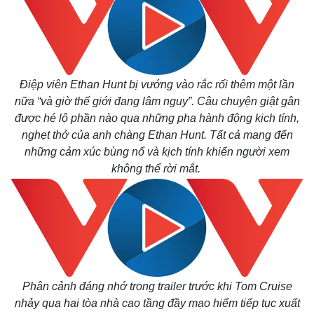
Thế giới
Multimedia
Quan sát
Video
Điệp viên Ethan Hunt bị vướng vào rắc rối thêm một lần
Cuộc sống đó đây
Ảnh
nữa “và giờ thế giới đang lâm nguy”. Câu chuyện giật gân
Hồ sơ
E-Magazine
được hé lộ phần nào qua những pha hành động kịch tính,
Infographic
nghẹt thở của anh chàng Ethan Hunt. Tất cả mang đến
những cảm xúc bùng nổ và kịch tính khiến người xem
không thể rời mắt.
Phân cảnh đáng nhớ trong trailer trước khi Tom Cruise
nhảy qua hai tòa nhà cao tầng đầy mạo hiểm tiếp tục xuất