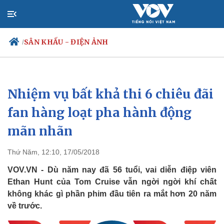
SÂN KHẤU - ĐIỆN ẢNH
/
Nhiệm vụ bất khả thi 6 chiêu đãi
Chính trị
Xã hội
Đảng
Tin 24h
fan hàng loạt pha hành động
Tổ chức nhân sự
Dự báo thời tiết
mãn nhãn
Quốc hội
Giáo dục
Nhận diện sự thật
Dấu ấn VOV
Việc làm
Thứ Năm, 12:10, 17/05/2018
Biển đảo
VOV.VN - Dù năm nay đã 56 tuổi, vai diễn điệp viên
Ethan Hunt của Tom Cruise vẫn ngời ngời khí chất
không khác gì phần phim đầu tiên ra mắt hơn 20 năm
về trước.