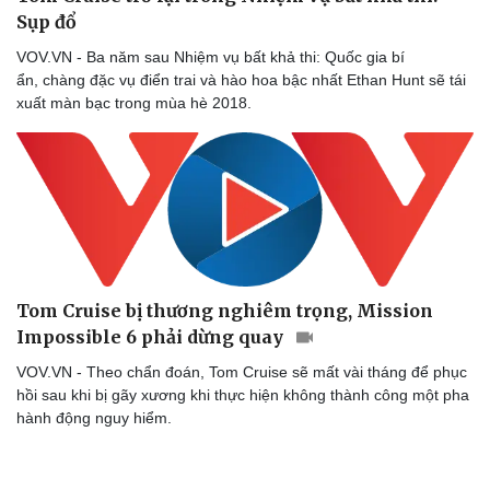
Làm đẹp - giảm cân
Sụp đổ
Phòng mạch online
Ăn sạch sống khỏe
VOV.VN - Ba năm sau Nhiệm vụ bất khả thi: Quốc gia bí
ẩn, chàng đặc vụ điển trai và hào hoa bậc nhất Ethan Hunt sẽ tái
xuất màn bạc trong mùa hè 2018.
Tom Cruise bị thương nghiêm trọng, Mission
Impossible 6 phải dừng quay
VOV.VN - Theo chẩn đoán, Tom Cruise sẽ mất vài tháng để phục
hồi sau khi bị gãy xương khi thực hiện không thành công một pha
hành động nguy hiểm.