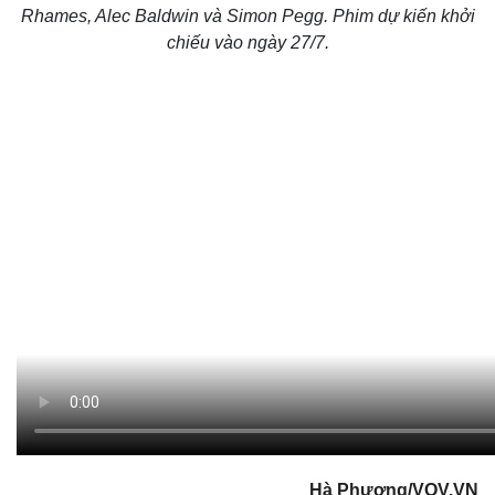
Rhames, Alec Baldwin và Simon Pegg. Phim dự kiến khởi
chiếu vào ngày 27/7.
Pháp luật
Quân sự - Quốc p
Vụ án
Vũ khí
Tin nóng
Việt Nam
Tư vấn luật
Phân tích
Hà Phương/VOV.VN