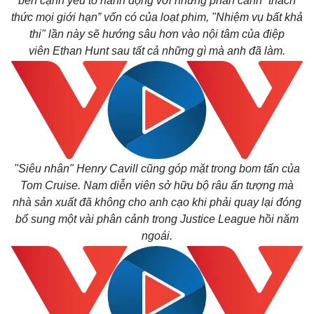
bên cạnh yếu tố hành động với những phân cảnh “thách
Khởi nghiệp
Tiêu dùng
Tỷ giá
thức mọi giới hạn” vốn có của loạt phim, "Nhiệm vụ bất khả
Chứng khoán
thi"
lần này sẽ hướng sâu hơn vào nội tâm của điệp
Giá cà phê
viên
Ethan Hunt sau tất cả những gì mà anh đã làm.
"Siêu nhân" Henry Cavill cũng góp mặt trong bom tấn của
Tom Cruise. Nam diễn viên sở hữu bộ râu ấn tượng mà
nhà sản xuất đã không cho anh cạo khi phải quay lại đóng
bổ sung một vài phân cảnh trong
Justice League
hồi năm
ngoái.