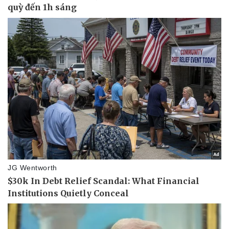
Doanh nghiệp
Công nghệ
Thông tin doanh nghiệp
Sành điệu
Doanh nghiệp 24h
Tin Công nghệ
Doanh nhân
Trải nghiệm
Vì cộng đồng
Chuyển đổi số