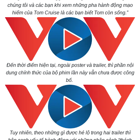
chúng tôi và các bạn khi xem những pha hành động mạo
hiểm của Tom Cruise là các bạn biết Tom còn sống.”
Đến thời điểm hiện tại, ngoài poster và trailer, thì phần nội
dung chính thức của bộ phim lần này vẫn chưa được công
bố.
Kinh tế
Thị trường
Tuy nhiên, theo những gì được hé lộ trong hai trailer thì
Bất động sản
Giá vàng