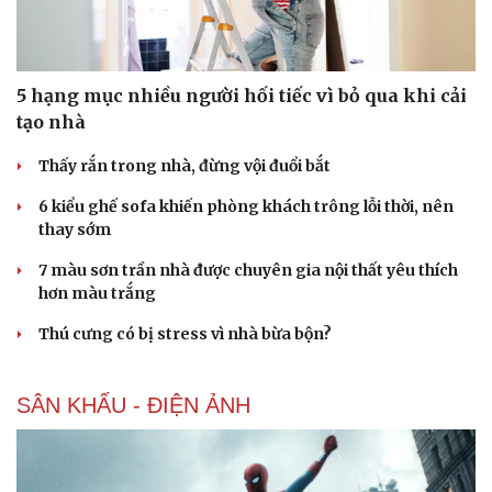
5 hạng mục nhiều người hối tiếc vì bỏ qua khi cải
tạo nhà
Du lịch
Podcast
Thấy rắn trong nhà, đừng vội đuổi bắt
Tư vấn
Câu chuyện thời s
Săn Tour
Đọc truyện đêm kh
6 kiểu ghế sofa khiến phòng khách trông lỗi thời, nên
check-in
Cửa sổ tình yêu
thay sớm
Kể chuyện cho bé
Hạt giống tâm hồn
7 màu sơn trần nhà được chuyên gia nội thất yêu thích
hơn màu trắng
Thú cưng có bị stress vì nhà bừa bộn?
SÂN KHẤU - ĐIỆN ẢNH