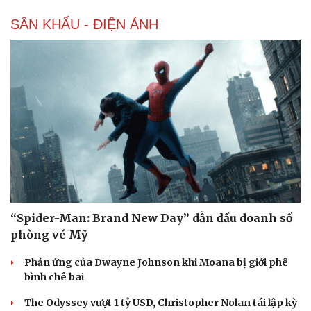
SÂN KHẤU - ĐIỆN ẢNH
Văn hóa
Giải trí
Sân khấu - Điện ảnh
Nghệ sĩ
Văn học
Thời trang
“Spider-Man: Brand New Day” dẫn đầu doanh số
Âm nhạc
Sao Việt
phòng vé Mỹ
Di sản
Phản ứng của Dwayne Johnson khi Moana bị giới phê
bình chê bai
The Odyssey vượt 1 tỷ USD, Christopher Nolan tái lập kỳ