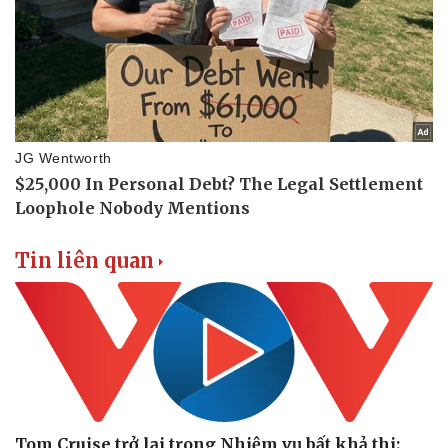
Tin liên quan
Sức khỏe
Đời sống
Dinh dưỡng - món ngon
Nhà đẹp
Cây thuốc
Blog
Sản phụ khoa
Tình yêu - Gia đìn
Nhi khoa
Nam khoa
Tom Cruise trở lại trong Nhiệm vụ bất khả thi: