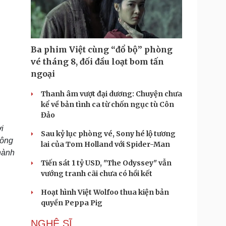
Doanh nghiệp 24h
Tin Công nghệ
Doanh nhân
Trải nghiệm
ì cộng đồng
Chuyển đổi số
Ba phim Việt cùng “đổ bộ” phòng
u lịch
Podcast
vé tháng 8, đối đầu loạt bom tấn
Tư vấn
Câu chuyện thời sự
ngoại
Săn Tour
Đọc truyện đêm khuya
heck-in
Cửa sổ tình yêu
Thanh âm vượt đại dương: Chuyện chưa
Kể chuyện cho bé
kể về bản tình ca từ chốn ngục tù Côn
Hạt giống tâm hồn
Đảo
i
Sau kỷ lục phòng vé, Sony hé lộ tương
công
lai của Tom Holland với Spider-Man
thành
Tiến sát 1 tỷ USD, "The Odyssey" vẫn
vướng tranh cãi chưa có hồi kết
Hoạt hình Việt Wolfoo thua kiện bản
quyền Peppa Pig
NGHỆ SĨ