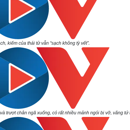
ách, kiếm của thái tử vẫn “sạch không tỳ vết”.
và trượt chân ngã xuống, có rất nhiều mảnh ngói bị vỡ, văng tứ 