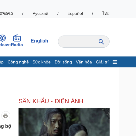
ສາລາວ
/
Русский
/
Español
/
ไทย
English
dcast
Radio
ệp
Công nghệ
Sức khỏe
Đời sống
Văn hóa
Giải trí
inh tế
Thị trường
ất động sản
Giá vàng
hởi nghiệp
Tiêu dùng
Tỷ giá
SÂN KHẤU - ĐIỆN ẢNH
Chứng khoán
Giá cà phê
oanh nghiệp
Công nghệ
ng bộ
hông tin doanh nghiệp
Sành điệu