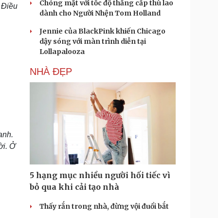
Chóng mặt với tốc độ thăng cấp thù lao
 Điều
dành cho Người Nhện Tom Holland
Jennie của BlackPink khiến Chicago
dậy sóng với màn trình diễn tại
Lollapalooza
NHÀ ĐẸP
anh.
ời. Ở
5 hạng mục nhiều người hối tiếc vì
bỏ qua khi cải tạo nhà
Thấy rắn trong nhà, đừng vội đuổi bắt