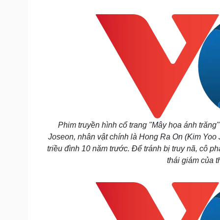
Tin nóng
Việt Nam
Tư vấn luật
Phân tích
Sức khỏe
Đời sống
Dinh dưỡng - món ngon
Nhà đẹp
Cây thuốc
Blog
Sản phụ khoa
Tình yêu - Gia đình
Nhi khoa
Nam khoa
Làm đẹp - giảm cân
Phim truyền hình cổ trang "Mây họa ánh trăng"
Phòng mạch online
Joseon, nhân vật chính là Hong Ra On (Kim Yoo J
Ăn sạch sống khỏe
triều đình 10 năm trước. Để tránh bị truy nã, cô p
Cải chính
thái giám của 