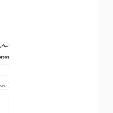
 phát
press
gle