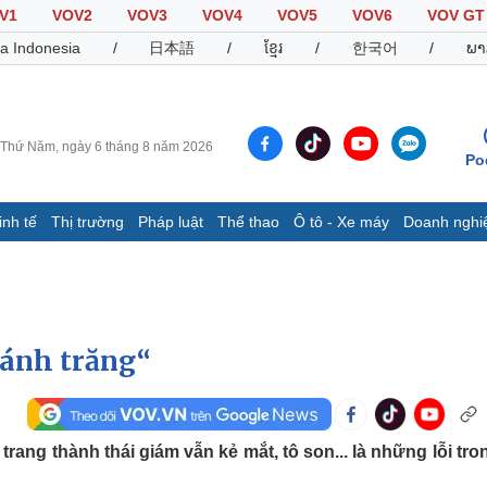
V1
VOV2
VOV3
VOV4
VOV5
VOV6
VOV GT
a Indonesia
/
日本語
/
ខ្មែរ
/
한국어
/
ພາ
Thứ Năm, ngày 6 tháng 8 năm 2026
Po
inh tế
Thị trường
Pháp luật
Thể thao
Ô tô - Xe máy
Doanh nghi
Thế giới
Multimedia
K
Quan sát
Video
B
Cuộc sống đó đây
Ảnh
K
Hồ sơ
E-Magazine
 ánh trăng“
Infographic
Thể thao
Ô tô - Xe máy
D
trang thành thái giám vẫn kẻ mắt, tô son... là những lỗi tro
Bóng đá
Ô tô
T