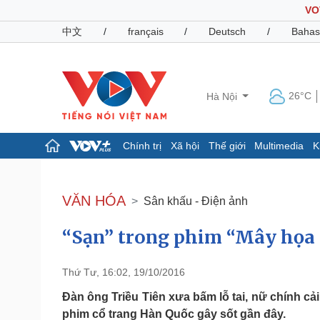
VO
中文
/
français
/
Deutsch
/
Bahas
26°C
Hà Nội
Chính trị
Xã hội
Thế giới
Multimedia
K
Chính trị
Xã hội
Đảng
Tin 24h
VĂN HÓA
Sân khấu - Điện ảnh
Tổ chức nhân sự
Dự báo thời tiết
Quốc hội
Giáo dục
“Sạn” trong phim “Mây họa
Nhận diện sự thật
Dấu ấn VOV
Việc làm
Biển đảo
Thứ Tư, 16:02, 19/10/2016
Pháp luật
Quân sự - Quốc phòng
Đàn ông Triều Tiên xưa bấm lỗ tai, nữ chính cải 
Vụ án
Vũ khí
phim cổ trang Hàn Quốc gây sốt gần đây.