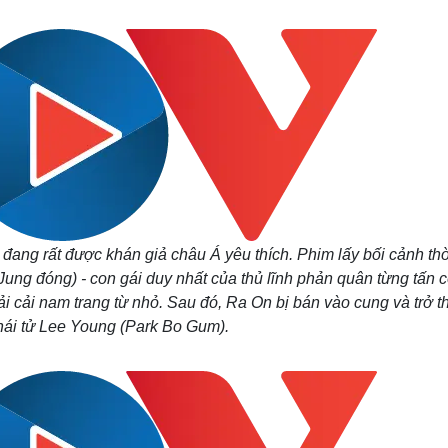
Lịch thi đấu bóng đá
Xe máy
Thế giới thể thao
Tư vấn
eSports
V
Hậu trường
Văn hóa
Giải trí
D
Sân khấu - Điện ảnh
Nghệ sĩ
Văn học
Thời trang
Âm nhạc
Sao Việt
c
Di sản
 đang rất được khán giả châu Á yêu thích. Phim lấy bối cảnh thờ
ung đóng) - con gái duy nhất của thủ lĩnh phản quân từng tấn 
hải cải nam trang từ nhỏ. Sau đó, Ra On bị bán vào cung và trở 
thái tử Lee Young (Park Bo Gum).