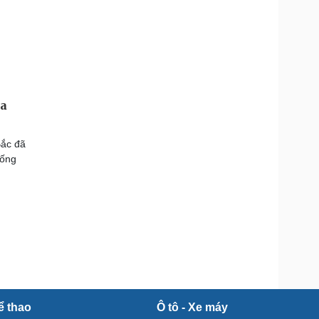
ua
Bắc đã
hống
ể thao
Ô tô - Xe máy