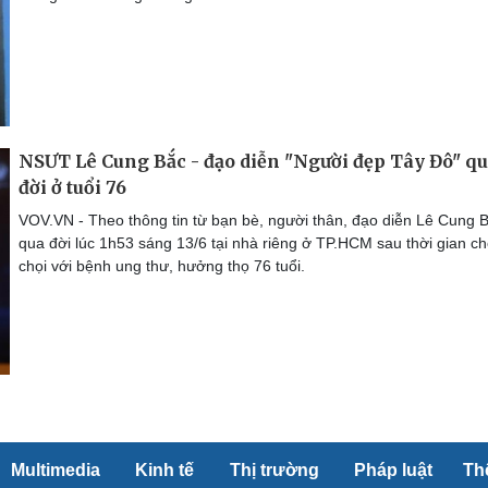
NSƯT Lê Cung Bắc - đạo diễn "Người đẹp Tây Đô" q
đời ở tuổi 76
VOV.VN - Theo thông tin từ bạn bè, người thân, đạo diễn Lê Cung 
qua đời lúc 1h53 sáng 13/6 tại nhà riêng ở TP.HCM sau thời gian c
chọi với bệnh ung thư, hưởng thọ 76 tuổi.
Multimedia
Kinh tế
Thị trường
Pháp luật
Th