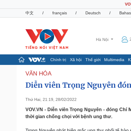
VO
中文
/
français
/
Deutsch
/
Bahas
Hà Nội
Chính trị
Xã hội
Thế giới
Multimedia
K
Chính trị
Xã hội
VĂN HÓA
Đảng
Tin 24h
Diễn viên Trọng Nguyên đón
Tổ chức nhân sự
Dự báo thời tiết
Quốc hội
Giáo dục
Nhận diện sự thật
Dấu ấn VOV
Thứ Hai, 21:19, 28/02/2022
Việc làm
VOV.VN - Diễn viên Trọng Nguyên - đóng Chí M
Biển đảo
thời gian chống chọi với bệnh ung thư.
Pháp luật
Quân sự - Quốc phòng
Vụ án
Vũ khí
Trọng Nguyên phát hiện mắc ung thư phổi tế bào n