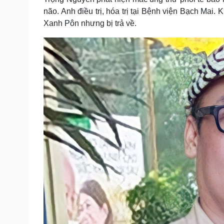
Tin nóng
Việt Nam
não. Anh điều trị, hóa trị tại Bệnh viện Bạch Mai
Tư vấn luật
Phân tích
Xanh Pôn nhưng bị trả về.
Sức khỏe
Đời sống
Dinh dưỡng - món ngon
Nhà đẹp
Cây thuốc
Blog
Sản phụ khoa
Tình yêu - Gia đình
Nhi khoa
Nam khoa
Làm đẹp - giảm cân
Phòng mạch online
Ăn sạch sống khỏe
Cải chính