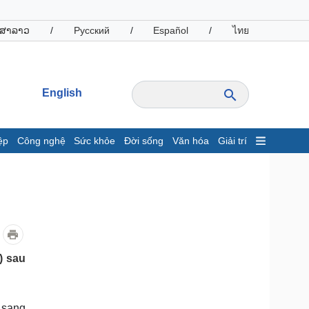
ສາລາວ
/
Русский
/
Español
/
ไทย
English
ệp
Công nghệ
Sức khỏe
Đời sống
Văn hóa
Giải trí
inh tế
Thị trường
ất động sản
Giá vàng
hởi nghiệp
Tiêu dùng
Tỷ giá
Chứng khoán
Giá cà phê
) sau
oanh nghiệp
Công nghệ
hông tin doanh nghiệp
Sành điệu
 sang