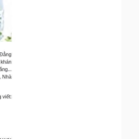
 Đẳng
 khán
ng...
, Nhà
 viết: