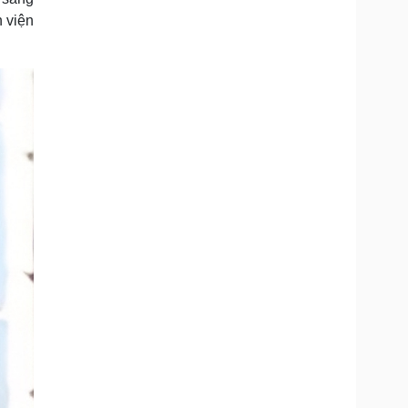
Doanh nghiệp 24h
Tin Công nghệ
h viện
Doanh nhân
Trải nghiệm
ì cộng đồng
Chuyển đổi số
u lịch
Podcast
Tư vấn
Câu chuyện thời sự
Săn Tour
Đọc truyện đêm khuya
heck-in
Cửa sổ tình yêu
Kể chuyện cho bé
Hạt giống tâm hồn