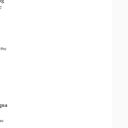
 thọ
qua
ao