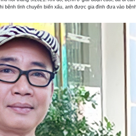
Lịch thi đấu bóng đá
Xe máy
. Khi bệnh tình chuyển biến xấu, anh được gia đình đưa vào bện
Thế giới thể thao
Tư vấn
eSports
V
Hậu trường
Văn hóa
Giải trí
D
Sân khấu - Điện ảnh
Nghệ sĩ
Văn học
Thời trang
Âm nhạc
Sao Việt
c
Di sản