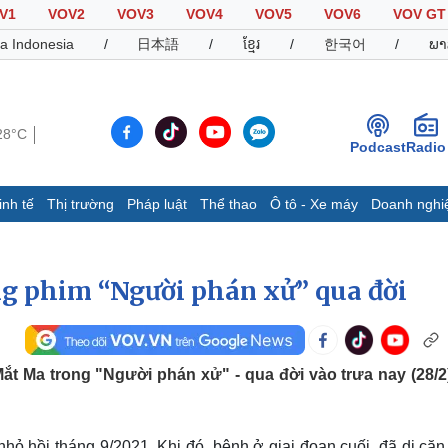
V1
VOV2
VOV3
VOV4
VOV5
VOV6
VOV GT
a Indonesia
/
日本語
/
ខ្មែរ
/
한국어
/
ພາ
28°C
Podcast
Radio
inh tế
Thị trường
Pháp luật
Thể thao
Ô tô - Xe máy
Doanh nghi
Thế giới
Multimedia
K
Quan sát
Video
B
g phim “Người phán xử” qua đời
Cuộc sống đó đây
Ảnh
K
Hồ sơ
E-Magazine
Infographic
ắt Ma trong "Người phán xử" - qua đời vào trưa nay (28/2
Thể thao
Ô tô - Xe máy
D
Bóng đá
Ô tô
T
hỏ hồi tháng 9/2021. Khi đó, bệnh ở giai đoạn cuối, đã di căn