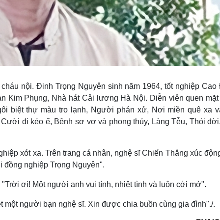
và cháu nội. Đinh Trọng Nguyên sinh năm 1964, tốt nghiệp Cao
àn Kim Phụng, Nhà hát Cải lương Hà Nội. Diễn viên quen mặt
gôi biệt thự màu tro lạnh, Người phán xử, Nơi miền quê xa vắ
 Cười đi kẻo ế, Bệnh sợ vợ và phong thủy, Làng Tễu, Thói đời
hiệp xót xa. Trên trang cá nhân, nghệ sĩ Chiến Thắng xúc động
ời đồng nghiệp Trọng Nguyên".
rời ơi! Một người anh vui tính, nhiệt tình và luôn cởi mở".
 một người bạn nghệ sĩ. Xin được chia buồn cùng gia đình"./.