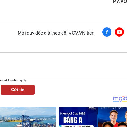
PV/VO
Mời quý độc giả theo dõi VOV.VN trên
ms of Service
apply.
Gửi tin