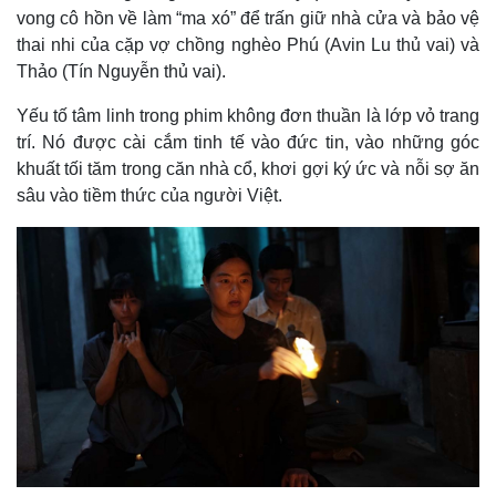
vong cô hồn về làm “ma xó” để trấn giữ nhà cửa và bảo vệ
thai nhi của cặp vợ chồng nghèo Phú (Avin Lu thủ vai) và
Thảo (Tín Nguyễn thủ vai).
Yếu tố tâm linh trong phim không đơn thuần là lớp vỏ trang
trí. Nó được cài cắm tinh tế vào đức tin, vào những góc
khuất tối tăm trong căn nhà cổ, khơi gợi ký ức và nỗi sợ ăn
sâu vào tiềm thức của người Việt.
Thế giới
Multimedia
Quan sát
Video
Cuộc sống đó đây
Ảnh
Hồ sơ
E-Magazine
Infographic