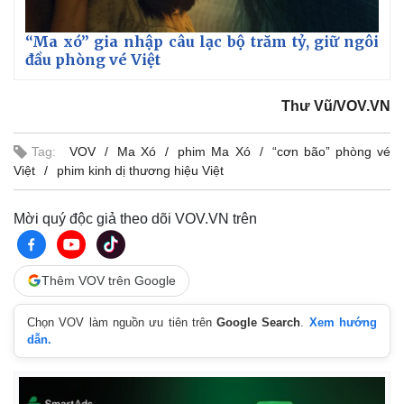
“Ma xó” gia nhập câu lạc bộ trăm tỷ, giữ ngôi
đầu phòng vé Việt
Thư Vũ/VOV.VN
Tag:
VOV
Ma Xó
phim Ma Xó
“cơn bão” phòng vé
Việt
phim kinh dị thương hiệu Việt
Mời quý độc giả theo dõi VOV.VN trên
Thêm VOV trên Google
Chọn VOV làm nguồn ưu tiên trên
Google Search
.
Xem hướng
dẫn.
Pháp luật
Quân sự - Quốc phòng