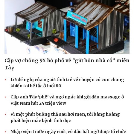
Cặp vợ chồng 9X bỏ phố về “giữ hồn nhà cổ” miền
Tây
Lời đề nghị của người tình trẻ về chuyện có con chung
khiến tôi bế tắc ở tuổi 80
Văn hóa
Giải trí
Sân khấu - Điện ảnh
Nghệ sĩ
Clip anh Tây 'phê' và ngơ ngác khi gội đầu massage ở
Văn học
Thời trang
Việt Nam hút 24 triệu view
Âm nhạc
Sao Việt
Vì một phút buông thả sau hơi men, tôi bàng hoàng
Di sản
phát hiện mắc bệnh tình dục
Nhập viện trước ngày cưới, cô dâu bất ngờ được tổ chức