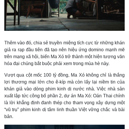
Giá cà phê
Thêm vào đó, chia sẻ truyền miệng tích cực từ những khán
giả ra rạp đầu tiên đã tạo nên hiệu ứng domino mạnh mẽ
trên mạng xã hội, biến Ma Xó trở thành một hiện tượng văn
hóa đại chúng bắt buộc phải xem trong mùa hè này.
Vượt qua cột mốc 100 tỷ đồng, Ma Xó không chỉ là thắng
lợi thương mại lớn cho ê-kíp mà còn lấy lại niềm tin của
khán giả vào dòng phim kinh dị nước nhà. Việc nhà sản
xuất lập tức công bố phần 2, dự án Ma Xó: Oán Thai chính
là lời khẳng định đanh thép cho tham vọng xây dựng một
“vũ trụ” phim kinh dị tâm linh thuần Việt vững chắc và bài
bản.