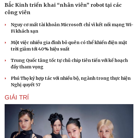
Bắc Kinh triển khai “nhân viên” robot tại các
công viên
Nguy cơ mất tài khoản Microsoft chỉ vì kết nối mạng Wi-
Fi khách sạn
Một việc nhiều gia đình bỏ quên có thể khiến điện mặt
trời giảm tới 40% hiệu suất
Trung Quốc tăng tốc tự chủ chip tiên tiến với kế hoạch
đầy tham vọng
Phú Thọ ký hợp tác với nhiều bộ, ngành trong thực hiện
Nghị quyết 57
GIẢI TRÍ
Du lịch
Podcast
Tư vấn
Câu chuyện thời sự
Săn Tour
Đọc truyện đêm khuya
check-in
Cửa sổ tình yêu
Kể chuyện cho bé