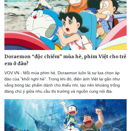
Sức khỏe
Đời sống
Dinh dưỡng - món ngon
Nhà đẹp
Doraemon “độc chiếm” mùa hè, phim Việt cho trẻ
Cây thuốc
Blog
em ở đâu?
Sản phụ khoa
Tình yêu - Gia đình
Nhi khoa
VOV.VN - Mỗi mùa phim hè, Doraemon luôn là sự lựa chọn áp
Nam khoa
đảo của "khối nghỉ hè". Trong khi đó, điện ảnh Việt lại gần như
Làm đẹp - giảm cân
vắng bóng tác phẩm dành cho thiếu nhi, tạo nên khoảng trống
Phòng mạch online
đáng chú ý giữa nhu cầu thị trường và nguồn cung nội địa.
Ăn sạch sống khỏe