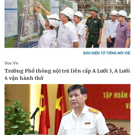
Thể thao
Ô tô - Xe máy
Bóng đá
Ô tô
Lịch thi đấu bóng đá
Xe máy
Thế giới thể thao
Tư vấn
eSports
Hậu trường