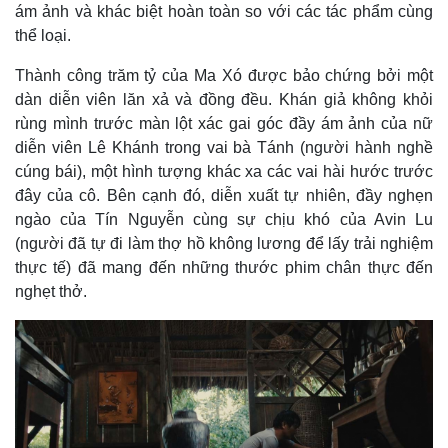
ám ảnh và khác biệt hoàn toàn so với các tác phẩm cùng
thể loại.
Thành công trăm tỷ của Ma Xó được bảo chứng bởi một
dàn diễn viên lăn xả và đồng đều. Khán giả không khỏi
rùng mình trước màn lột xác gai góc đầy ám ảnh của nữ
diễn viên Lê Khánh trong vai bà Tánh (người hành nghề
cúng bái), một hình tượng khác xa các vai hài hước trước
đây của cô. Bên cạnh đó, diễn xuất tự nhiên, đầy nghẹn
ngào của Tín Nguyễn cùng sự chịu khó của Avin Lu
(người đã tự đi làm thợ hồ không lương để lấy trải nghiệm
thực tế) đã mang đến những thước phim chân thực đến
nghẹt thở.
Kinh tế
Thị trường
Bất động sản
Giá vàng
Khởi nghiệp
Tiêu dùng
Tỷ giá
Chứng khoán