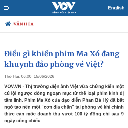
English
VĂN HÓA
/
Điều gì khiến phim Ma Xó đang
Chính trị
Xã hội
Đảng
Tin 24h
khuynh đảo phòng vé Việt?
Tổ chức nhân sự
Dự báo thời tiết
Quốc hội
Giáo dục
Thứ Hai, 06:00, 15/06/2026
Nhận diện sự thật
Dấu ấn VOV
Việc làm
VOV.VN - Thị trường điện ảnh Việt vừa chứng kiến một
Biển đảo
cú lội ngược dòng ngoạn mục từ thể loại phim kinh dị
tâm linh. Phim Ma Xó của đạo diễn Phan Bá Hỷ đã bất
ngờ tạo nên một “cơn địa chấn” tại phòng vé khi chính
thức cán mốc doanh thu vượt 100 tỷ đồng chỉ sau 9
ngày công chiếu.