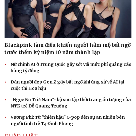
Hạt giống tâm hồn
Blackpink làm điều khiến người hâm mộ bất ngờ
trước thềm kỷ niệm 10 năm thành lập
Nữ chính AI ở Trung Quốc gây sốt với mức phí quảng cáo
hàng tỷ đồng
Dàn người đẹp Gen Z gây bất ngờ khi ứng xử về AI tại
cuộc thi Hoa hậu
“Ngọc Nữ Trời Nam”- bộ sưu tập thời trang ấn tượng của
NTK trẻ Đỗ Quang Trường
Vương Phi: Từ "thiên hậu" C-pop đến sự an nhiên bên
người tình trẻ Tạ Đình Phong
PHÁP LUẬT