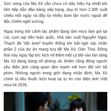
Sức nóng của Ma Xó vẫn chưa có dấu hiệu hạ nhiệt khi
liên tiếp dẫn đầu bảng xếp hạng, duy trì hơn 2.300 suất
chiếu mỗi ngày và đẩy lùi nhiều bom tấn nước ngoài để
độc chiếm ngôi vương.
Ngay trong bối cảnh tác phẩm đang làm mưa làm gió tại
các cụm rạp trên toàn quốc, nhà sản xuất Nguyễn Ngọc
Thạch đã “dội bom” truyền thông khi bất ngờ xác nhận
phần 2 của dự án mang tựa đề Ma Xó: Oán Thai. Động
thái này ngay lập tức kích nổ thêm một cú bồi vào làn sóng
Ma Xó đang bùng nổ phòng vé, khiến cộng đồng người
yêu điện ảnh càng quan tâm mạnh mẽ hơn đối với bộ
phim. Những người trong giới đang nhận định, Ma Xó
chính là liều thuốc kích hoạt lại tự tin cho điện ảnh Việt
mùa hè 2026.