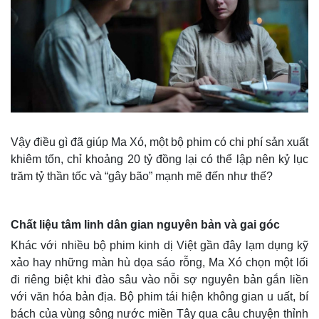
Vậy điều gì đã giúp Ma Xó, một bộ phim có chi phí sản xuất
khiêm tốn, chỉ khoảng 20 tỷ đồng lại có thể lập nên kỷ lục
trăm tỷ thần tốc và “gây bão” mạnh mẽ đến như thế?
Chất liệu tâm linh dân gian nguyên bản và gai góc
Khác với nhiều bộ phim kinh dị Việt gần đây lạm dụng kỹ
xảo hay những màn hù dọa sáo rỗng, Ma Xó chọn một lối
đi riêng biệt khi đào sâu vào nỗi sợ nguyên bản gắn liền
với văn hóa bản địa. Bộ phim tái hiện không gian u uất, bí
bách của vùng sông nước miền Tây qua câu chuyện thỉnh