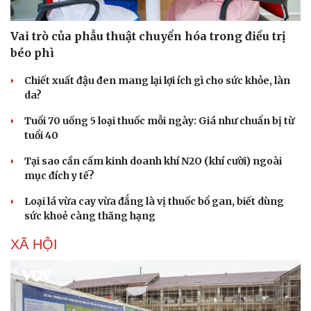
Vai trò của phẫu thuật chuyển hóa trong điều trị
béo phì
Chiết xuất đậu đen mang lại lợi ích gì cho sức khỏe, làn
da?
Tuổi 70 uống 5 loại thuốc mỗi ngày: Giá như chuẩn bị từ
tuổi 40
Tại sao cần cấm kinh doanh khí N2O (khí cười) ngoài
mục đích y tế?
Loại lá vừa cay vừa đắng là vị thuốc bổ gan, biết dùng
sức khoẻ càng thăng hạng
XÃ HỘI