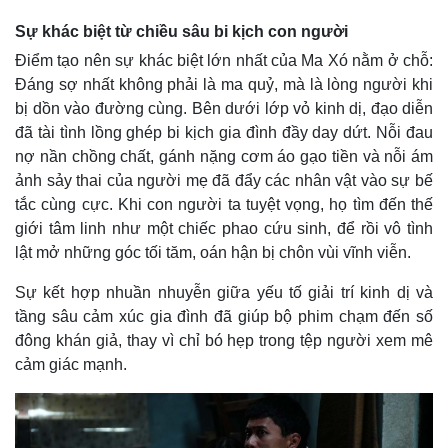
Sự khác biệt từ chiều sâu bi kịch con người
Điểm tạo nên sự khác biệt lớn nhất của Ma Xó nằm ở chỗ:
Đáng sợ nhất không phải là ma quỷ, mà là lòng người khi
bị dồn vào đường cùng. Bên dưới lớp vỏ kinh dị, đạo diễn
đã tài tình lồng ghép bi kịch gia đình đầy day dứt. Nỗi đau
nợ nần chồng chất, gánh nặng cơm áo gạo tiền và nỗi ám
ảnh sảy thai của người mẹ đã đẩy các nhân vật vào sự bế
tắc cùng cực. Khi con người ta tuyệt vọng, họ tìm đến thế
giới tâm linh như một chiếc phao cứu sinh, để rồi vô tình
lật mở những góc tối tăm, oán hận bị chôn vùi vĩnh viễn.
Sự kết hợp nhuần nhuyễn giữa yếu tố giải trí kinh dị và
tầng sâu cảm xúc gia đình đã giúp bộ phim chạm đến số
đông khán giả, thay vì chỉ bó hẹp trong tệp người xem mê
cảm giác mạnh.