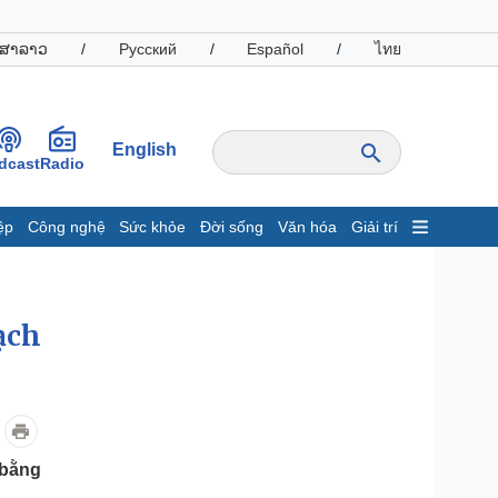
ສາລາວ
/
Русский
/
Español
/
ไทย
English
dcast
Radio
ệp
Công nghệ
Sức khỏe
Đời sống
Văn hóa
Giải trí
inh tế
Thị trường
ất động sản
Giá vàng
hởi nghiệp
Tiêu dùng
ạch
Tỷ giá
Chứng khoán
Giá cà phê
oanh nghiệp
Công nghệ
 bằng
hông tin doanh nghiệp
Sành điệu