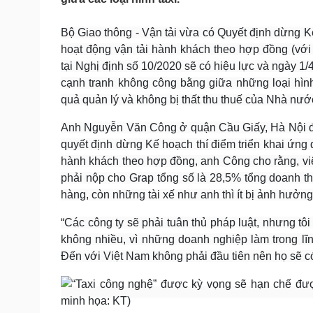
Tin nóng
Việt Nam
Tư vấn luật
Phân tích
Bộ Giao thông - Vận tải vừa có Quyết định dừng Kế
hoạt động vận tải hành khách theo hợp đồng (với
tại Nghị định số 10/2020 sẽ có hiệu lực và ngày 1
Sức khỏe
Đời sống
cạnh tranh không công bằng giữa những loại hình 
Dinh dưỡng - món ngon
Nhà đẹp
quả quản lý và không bị thất thu thuế của Nhà nướ
Cây thuốc
Blog
Sản phụ khoa
Tình yêu - Gia đình
Anh Nguyễn Văn Công ở quận Cầu Giấy, Hà Nội đã c
Nhi khoa
quyết định dừng Kế hoạch thí điểm triển khai ứng 
Nam khoa
hành khách theo hợp đồng, anh Công cho rằng, việc
Làm đẹp - giảm cân
phải nộp cho Grap tổng số là 28,5% tổng doanh th
Phòng mạch online
hàng, còn những tài xế như anh thì ít bị ảnh hưởng
Ăn sạch sống khỏe
Cải chính
“Các công ty sẽ phải tuân thủ pháp luật, nhưng t
không nhiều, vì những doanh nghiệp làm trong lĩ
Đến với Việt Nam không phải đầu tiên nên họ sẽ c