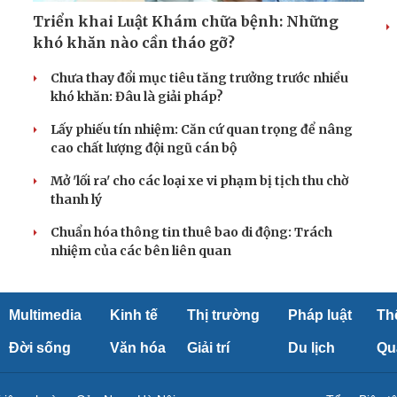
Triển khai Luật Khám chữa bệnh: Những
khó khăn nào cần tháo gỡ?
Chưa thay đổi mục tiêu tăng trưởng trước nhiều
khó khăn: Đâu là giải pháp?
Lấy phiếu tín nhiệm: Căn cứ quan trọng để nâng
cao chất lượng đội ngũ cán bộ
Mở 'lối ra' cho các loại xe vi phạm bị tịch thu chờ
thanh lý
Chuẩn hóa thông tin thuê bao di động: Trách
nhiệm của các bên liên quan
Multimedia
Kinh tế
Thị trường
Pháp luật
Th
Đời sống
Văn hóa
Giải trí
Du lịch
Qu