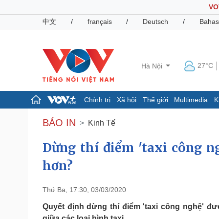
VO
中文
/
français
/
Deutsch
/
Bahas
27°C
Hà Nội
Chính trị
Xã hội
Thế giới
Multimedia
K
Chính trị
Xã hội
BÁO IN
Kinh Tế
Đảng
Tin 24h
Tổ chức nhân sự
Dự báo thời tiết
Dừng thí điểm 'taxi công n
Quốc hội
Giáo dục
hơn?
Nhận diện sự thật
Dấu ấn VOV
Việc làm
Biển đảo
Thứ Ba, 17:30, 03/03/2020
Pháp luật
Quân sự - Quốc phòng
Quyết định dừng thí điểm 'taxi công nghệ' 
Vụ án
Vũ khí
giữa các loại hình taxi.