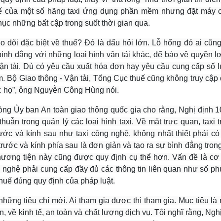
huế của một số hãng taxi ứng dụng phần mềm nhưng đặt máy 
ục những bất cập trong suốt thời gian qua.
o dõi đặc biệt về thuế? Đó là dấu hỏi lớn. Lỗ hổng đó ai cũng
 bình đẳng với những loại hình vận tải khác, để bảo vệ quyền l
vận tải. Dù có yêu cầu xuất hóa đơn hay yêu cầu cung cấp số 
. Bộ Giao thông - Vận tải, Tổng Cục thuế cũng không truy cập
ợc họ”, ông Nguyễn Công Hùng nói.
 Ủy ban An toàn giao thông quốc gia cho rằng, Nghị định 1
ẫn trong quản lý các loại hình taxi. Về mặt trực quan, taxi 
ớc và kính sau như taxi công nghệ, không nhất thiết phải có
trước và kính phía sau là đơn giản và tạo ra sự bình đẳng tron
phương tiện này cũng được quy định cụ thể hơn. Vấn đề là cơ
 nghệ phải cung cấp đầy đủ các thông tin liên quan như số p
huế đúng quy định của pháp luật.
hững tiêu chí mới. Ai tham gia được thì tham gia. Mục tiêu l
dân, về kinh tế, an toàn và chất lượng dịch vụ. Tôi nghĩ rằng, Ngh