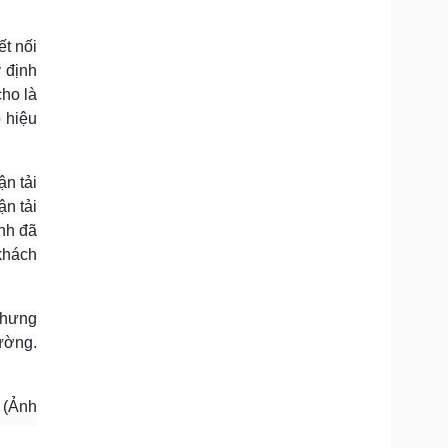
Doanh nghiệp 24h
Tin Công nghệ
Doanh nhân
Trải nghiệm
ết nối
ì cộng đồng
Chuyển đổi số
 định
cho là
u lịch
Podcast
 hiệu
Tư vấn
Câu chuyện thời sự
Săn Tour
Đọc truyện đêm khuya
heck-in
Cửa sổ tình yêu
n tải
Kể chuyện cho bé
ận tải
Hạt giống tâm hồn
anh đã
khách
nhưng
ường.