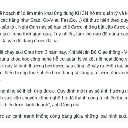
Lịch thi đấu bóng đá
Xe máy
Thế giới thể thao
Tư vấn
 hoạch thí điểm triển khai ứng dụng KHCN hỗ trợ quản lý và k
eSports
V
 các hãng như Grab, Go-Viet, FastGo…) để thực hiện theo quy
Hậu trường
/4 sắp tới. Nghị định này sẽ hạn chế được những bất cập được 
Văn hóa
Giải trí
D
taxi trong thời gian qua. Tuy nhiên, làm thế nào để nâng cao
Sân khấu - Điện ảnh
Nghệ sĩ
c là vấn đề đang được đặt ra.
Văn học
Thời trang
Âm nhạc
Sao Việt
c
hạy taxi Grap hơn 3 năm nay. Khi biết tin Bộ Giao thông - Vậ
Di sản
dụng khoa học công nghệ hỗ trợ quản lý và kết nối hoạt động v
 này là bình thường bởi trước sau cũng sẽ xảy ra. Hiện tại, 
u. Nếu bị nộp thuế nhiều hơn, hãng sẽ tăng giá cước đối với 
.
ôi nghĩ họ sẽ thích ứng được. Quy định mới này sẽ ảnh hưởng 
nh vực vận chuyển công nghệ họ đã thành công ở nhiều thị tr
ó chiến lược kinh doanh”, anh Công nói.