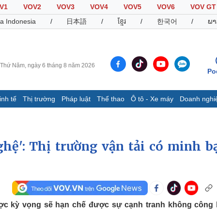
V1
VOV2
VOV3
VOV4
VOV5
VOV6
VOV GT
a Indonesia
/
日本語
/
ខ្មែរ
/
한국어
/
ພາ
Thứ Năm, ngày 6 tháng 8 năm 2026
Po
inh tế
Thị trường
Pháp luật
Thể thao
Ô tô - Xe máy
Doanh nghi
Thế giới
Multimedia
K
Quan sát
Video
B
Cuộc sống đó đây
Ảnh
K
ghệ': Thị trường vận tải có minh b
Hồ sơ
E-Magazine
Infographic
Thể thao
Ô tô - Xe máy
D
được kỳ vọng sẽ hạn chế được sự cạnh tranh không công
Bóng đá
Ô tô
T