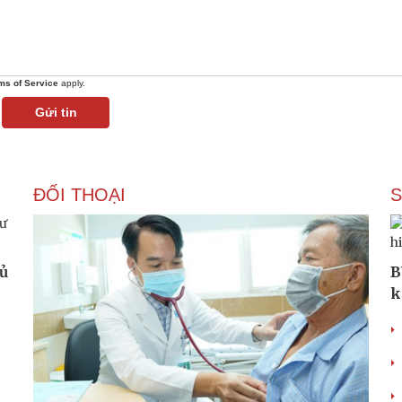
ms of Service
apply.
Gửi tin
ĐỐI THOẠI
hủ
B
k