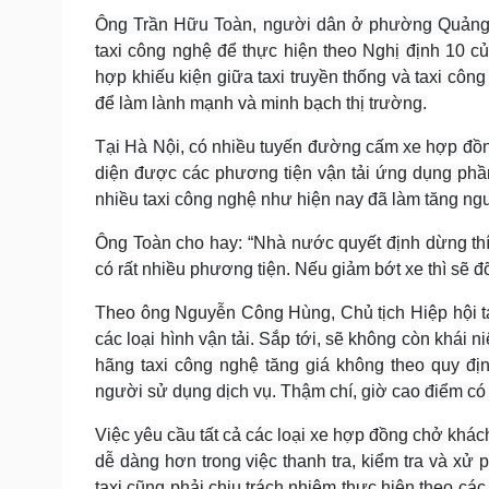
Ông Trần Hữu Toàn, người dân ở phường Quảng An
taxi công nghệ để thực hiện theo Nghị định 10 củ
hợp khiếu kiện giữa taxi truyền thống và taxi công 
để làm lành mạnh và minh bạch thị trường.
Tại Hà Nội, có nhiều tuyến đường cấm xe hợp đồ
diện được các phương tiện vận tải ứng dụng phầ
nhiều taxi công nghệ như hiện nay đã làm tăng ngu
Ông Toàn cho hay: “Nhà nước quyết định dừng thí 
có rất nhiều phương tiện. Nếu giảm bớt xe thì sẽ đỡ
Theo ông Nguyễn Công Hùng, Chủ tịch Hiệp hội ta
các loại hình vận tải. Sắp tới, sẽ không còn khái ni
hãng taxi công nghệ tăng giá không theo quy đị
người sử dụng dịch vụ. Thậm chí, giờ cao điểm có t
Việc yêu cầu tất cả các loại xe hợp đồng chở khác
dễ dàng hơn trong việc thanh tra, kiểm tra và x
taxi cũng phải chịu trách nhiệm thực hiện theo các 