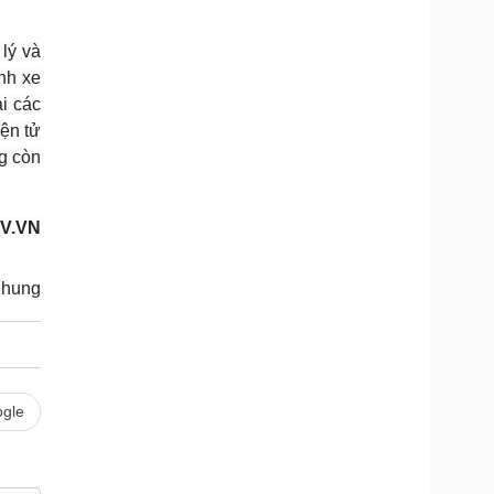
lý và
nh xe
ại các
ện tử
g còn
OV.VN
Chung
gle