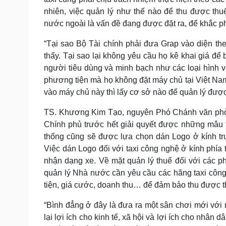
nhiên, việc quản lý như thế nào để thu được t
nước ngoài là vấn đề đang được đặt ra, để khắc ph
“Tại sao Bộ Tài chính phải đưa Grap vào diện the
thấy. Tại sao lại không yêu cầu họ kê khai giá để
người tiêu dùng và minh bạch như các loại hình 
phương tiện mà họ không đặt máy chủ tại Việt Nam
vào máy chủ này thì lấy cơ sở nào để quản lý đư
TS. Khương Kim Tạo, nguyên Phó Chánh văn phòng
Chính phủ trước hết giải quyết được những mâu thu
thống cũng sẽ được lựa chọn dán Logo ở kính trư
Việc dán Logo đối với taxi công nghệ ở kính phía 
nhận dạng xe. Về mặt quản lý thuế đối với các 
quản lý Nhà nước cần yêu cầu các hãng taxi công
tiện, giá cước, doanh thu… để đảm bảo thu được t
“Bình đẳng ở đây là đưa ra một sân chơi mới với n
lại lợi ích cho kinh tế, xã hội và lợi ích cho nhân 