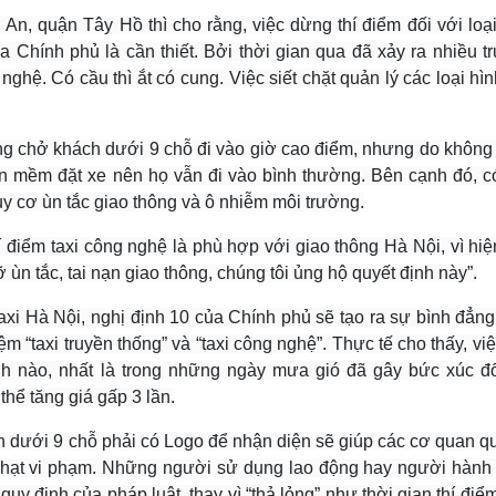
, quận Tây Hồ thì cho rằng, việc dừng thí điểm đối với loại
a Chính phủ là cần thiết. Bởi thời gian qua đã xảy ra nhiều t
nghệ. Có cầu thì ắt có cung. Việc siết chặt quản lý các loại hìn
ng chở khách dưới 9 chỗ đi vào giờ cao điểm, nhưng do không
n mềm đặt xe nên họ vẫn đi vào bình thường. Bên cạnh đó, c
y cơ ùn tắc giao thông và ô nhiễm môi trường.
điểm taxi công nghệ là phù hợp với giao thông Hà Nội, vì hiệ
 ùn tắc, tai nạn giao thông, chúng tôi ủng hộ quyết định này”.
xi Hà Nội, nghị định 10 của Chính phủ sẽ tạo ra sự bình đẳng
ệm “taxi truyền thống” và “taxi công nghệ”. Thực tế cho thấy, vi
nh nào, nhất là trong những ngày mưa gió đã gây bức xúc đố
hể tăng giá gấp 3 lần.
h dưới 9 chỗ phải có Logo để nhận diện sẽ giúp các cơ quan q
ử phạt vi phạm. Những người sử dụng lao động hay người hành
quy định của pháp luật, thay vì “thả lỏng” như thời gian thí điể