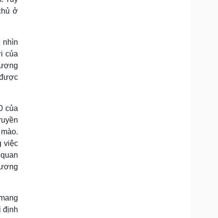
chủ ở
 nhìn
ợi của
lượng
 được
0 của
truyền
 mào.
g việc
 quan
hương
à mang
ị định