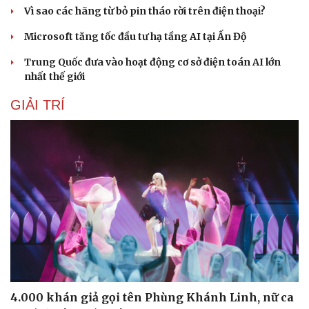
Vì sao các hãng từ bỏ pin tháo rời trên điện thoại?
Microsoft tăng tốc đầu tư hạ tầng AI tại Ấn Độ
Trung Quốc đưa vào hoạt động cơ sở điện toán AI lớn
nhất thế giới
GIẢI TRÍ
4.000 khán giả gọi tên Phùng Khánh Linh, nữ ca
Cải chính