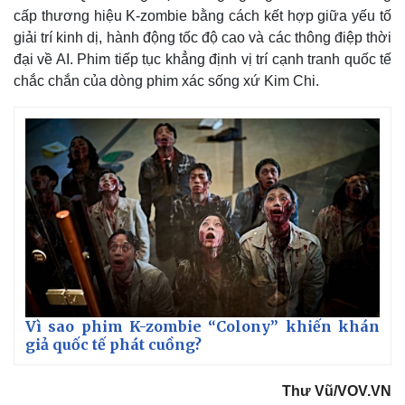
Vụ án
Vũ khí
cấp thương hiệu K-zombie bằng cách kết hợp giữa yếu tố
Tin nóng
Việt Nam
giải trí kinh dị, hành động tốc độ cao và các thông điệp thời
Tư vấn luật
Phân tích
đại về AI. Phim tiếp tục khẳng định vị trí cạnh tranh quốc tế
chắc chắn của dòng phim xác sống xứ Kim Chi.
Vì sao phim K-zombie “Colony” khiến khán
giả quốc tế phát cuồng?
Thư Vũ/VOV.VN