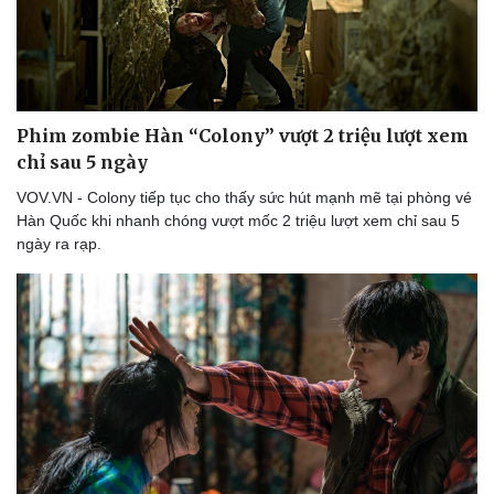
Phim zombie Hàn “Colony” vượt 2 triệu lượt xem
chỉ sau 5 ngày
Sức khỏe
Đời sống
VOV.VN - Colony tiếp tục cho thấy sức hút mạnh mẽ tại phòng vé
Dinh dưỡng - món ngon
Nhà đẹp
Hàn Quốc khi nhanh chóng vượt mốc 2 triệu lượt xem chỉ sau 5
Cây thuốc
Blog
ngày ra rạp.
Sản phụ khoa
Tình yêu - Gia đình
Nhi khoa
Nam khoa
Làm đẹp - giảm cân
Phòng mạch online
Ăn sạch sống khỏe