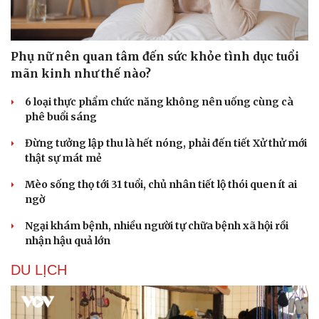
Phụ nữ nên quan tâm đến sức khỏe tình dục tuổi
mãn kinh như thế nào?
6 loại thực phẩm chức năng không nên uống cùng cà
phê buổi sáng
Đừng tưởng lập thu là hết nóng, phải đến tiết Xử thử mới
thật sự mát mẻ
Mèo sống thọ tới 31 tuổi, chủ nhân tiết lộ thói quen ít ai
ngờ
Ngại khám bệnh, nhiều người tự chữa bệnh xã hội rồi
nhận hậu quả lớn
Du lịch
Podcast
DU LỊCH
Tư vấn
Câu chuyện thời sự
Săn Tour
Đọc truyện đêm khuya
check-in
Cửa sổ tình yêu
Kể chuyện cho bé