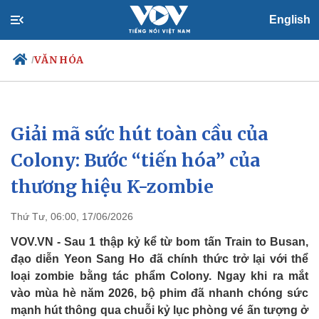
English
VĂN HÓA
/
Giải mã sức hút toàn cầu của
Chính trị
Xã hội
Đảng
Tin 24h
Colony: Bước “tiến hóa” của
Tổ chức nhân sự
Dự báo thời tiết
thương hiệu K-zombie
Quốc hội
Giáo dục
Nhận diện sự thật
Dấu ấn VOV
Việc làm
Thứ Tư, 06:00, 17/06/2026
Biển đảo
VOV.VN - Sau 1 thập kỷ kể từ bom tấn Train to Busan,
đạo diễn Yeon Sang Ho đã chính thức trở lại với thể
loại zombie bằng tác phẩm Colony. Ngay khi ra mắt
vào mùa hè năm 2026, bộ phim đã nhanh chóng sức
mạnh hút thông qua chuỗi kỷ lục phòng vé ấn tượng ở