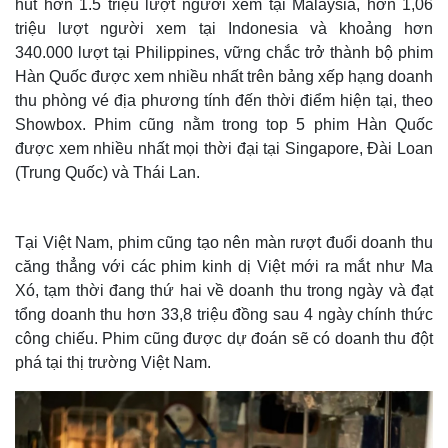
hút hơn 1.5 triệu lượt người xem tại Malaysia, hơn 1,06
triệu lượt người xem tại Indonesia và khoảng hơn
340.000 lượt tại Philippines, vững chắc trở thành bộ phim
Hàn Quốc được xem nhiều nhất trên bảng xếp hạng doanh
thu phòng vé địa phương tính đến thời điểm hiện tại, theo
Showbox. Phim cũng nằm trong top 5 phim Hàn Quốc
được xem nhiều nhất mọi thời đại tại Singapore, Đài Loan
(Trung Quốc) và Thái Lan.
Tại Việt Nam, phim cũng tạo nên màn rượt đuổi doanh thu
căng thẳng với các phim kinh dị Việt mới ra mắt như Ma
Thế giới
Multimedia
Xó, tạm thời đang thứ hai về doanh thu trong ngày và đạt
tổng doanh thu hơn 33,8 triệu đồng sau 4 ngày chính thức
Quan sát
Video
Cuộc sống đó đây
Ảnh
công chiếu. Phim cũng được dự đoán sẽ có doanh thu đột
Hồ sơ
E-Magazine
phá tại thị trường Việt Nam.
Infographic