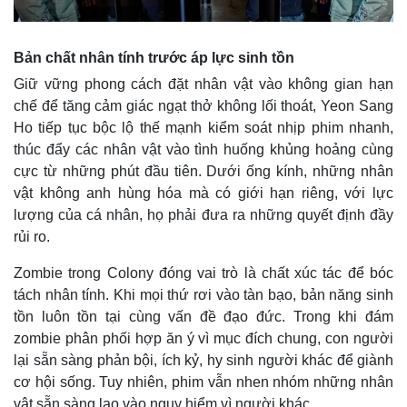
Bản chất nhân tính trước áp lực sinh tồn
Giữ vững phong cách đặt nhân vật vào không gian hạn
chế để tăng cảm giác ngạt thở không lối thoát, Yeon Sang
Ho tiếp tục bộc lộ thế mạnh kiểm soát nhịp phim nhanh,
thúc đẩy các nhân vật vào tình huống khủng hoảng cùng
cực từ những phút đầu tiên. Dưới ống kính, những nhân
vật không anh hùng hóa mà có giới hạn riêng, với lực
lượng của cá nhân, họ phải đưa ra những quyết định đầy
rủi ro.
Zombie trong Colony đóng vai trò là chất xúc tác để bóc
tách nhân tính. Khi mọi thứ rơi vào tàn bạo, bản năng sinh
tồn luôn tồn tại cùng vấn đề đạo đức. Trong khi đám
zombie phân phối hợp ăn ý vì mục đích chung, con người
lại sẵn sàng phản bội, ích kỷ, hy sinh người khác để giành
cơ hội sống. Tuy nhiên, phim vẫn nhen nhóm những nhân
vật sẵn sàng lao vào nguy hiểm vì người khác.