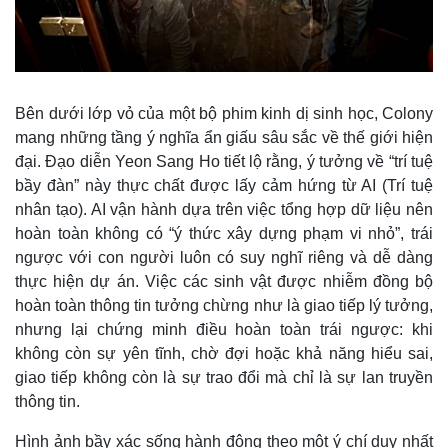
Bên dưới lớp vỏ của một bộ phim kinh dị sinh học, Colony
mang những tầng ý nghĩa ẩn giấu sâu sắc về thế giới hiện
đại. Đạo diễn Yeon Sang Ho tiết lộ rằng, ý tưởng về “trí tuệ
bầy đàn” này thực chất được lấy cảm hứng từ AI (Trí tuệ
nhân tạo). AI vận hành dựa trên việc tổng hợp dữ liệu nên
hoàn toàn không có “ý thức xây dựng phạm vi nhỏ”, trái
ngược với con người luôn có suy nghĩ riêng và dễ dàng
thực hiện dự án. Việc các sinh vật được nhiễm đồng bộ
hoàn toàn thông tin tưởng chừng như là giao tiếp lý tưởng,
nhưng lại chứng minh điều hoàn toàn trái ngược: khi
Kinh tế
Thị trường
không còn sự yên tĩnh, chờ đợi hoặc khả năng hiểu sai,
Bất động sản
Giá vàng
giao tiếp không còn là sự trao đổi mà chỉ là sự lan truyền
Khởi nghiệp
Tiêu dùng
thông tin.
Tỷ giá
Chứng khoán
Hình ảnh bầy xác sống hành động theo một ý chí duy nhất