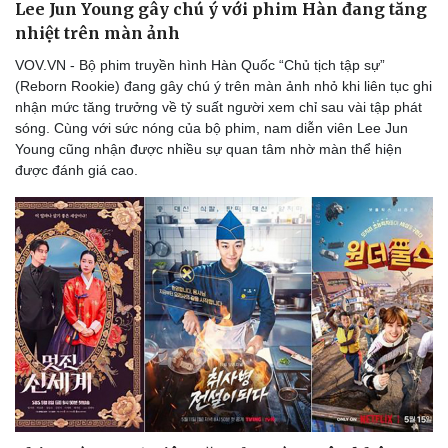
Lee Jun Young gây chú ý với phim Hàn đang tăng
nhiệt trên màn ảnh
VOV.VN - Bộ phim truyền hình Hàn Quốc “Chủ tịch tập sự”
(Reborn Rookie) đang gây chú ý trên màn ảnh nhỏ khi liên tục ghi
nhận mức tăng trưởng về tỷ suất người xem chỉ sau vài tập phát
sóng. Cùng với sức nóng của bộ phim, nam diễn viên Lee Jun
Young cũng nhận được nhiều sự quan tâm nhờ màn thể hiện
được đánh giá cao.
Văn hóa
Giải trí
Sân khấu - Điện ảnh
Nghệ sĩ
Văn học
Thời trang
Âm nhạc
Sao Việt
Di sản