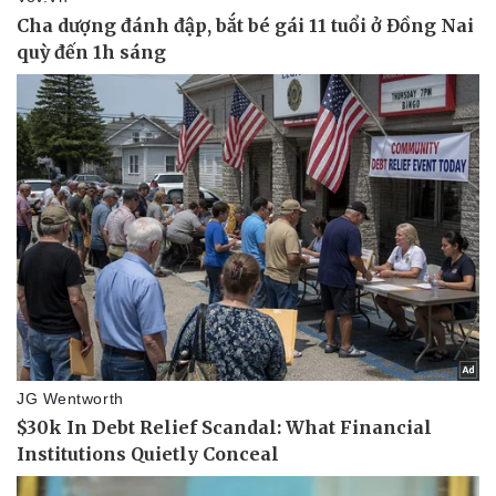
Doanh nghiệp
Công nghệ
Thông tin doanh nghiệp
Sành điệu
Doanh nghiệp 24h
Tin Công nghệ
Doanh nhân
Trải nghiệm
Vì cộng đồng
Chuyển đổi số