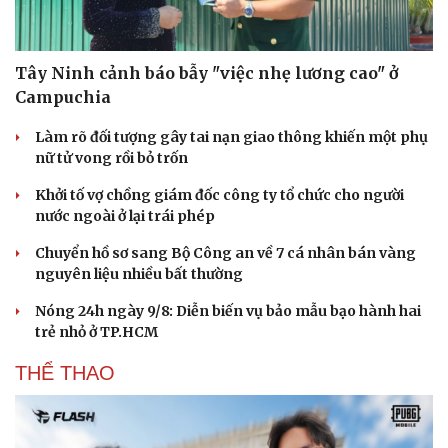
Tây Ninh cảnh báo bẫy "việc nhẹ lương cao" ở
Campuchia
Làm rõ đối tượng gây tai nạn giao thông khiến một phụ
nữ tử vong rồi bỏ trốn
Khởi tố vợ chồng giám đốc công ty tổ chức cho người
nước ngoài ở lại trái phép
Chuyển hồ sơ sang Bộ Công an về 7 cá nhân bán vàng
nguyên liệu nhiều bất thường
Nóng 24h ngày 9/8: Diễn biến vụ bảo mẫu bạo hành hai
trẻ nhỏ ở TP.HCM
THỂ THAO