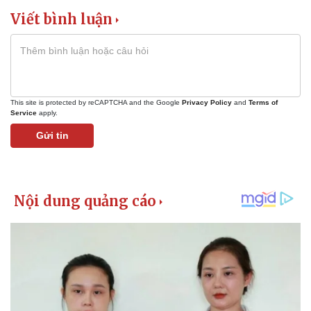
Thể thao
Ô tô - Xe máy
Viết bình luận
Bóng đá
Ô tô
Lịch thi đấu bóng đá
Xe máy
Thế giới thể thao
Tư vấn
eSports
Hậu trường
This site is protected by reCAPTCHA and the Google
Privacy Policy
and
Terms of
Service
apply.
Gửi tin