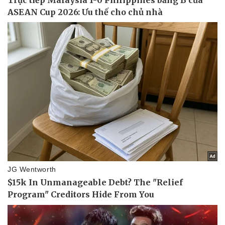
Sức khỏe
Đời sống
Dinh dưỡng - món ngon
Nhà đẹp
Cây thuốc
Blog
Sản phụ khoa
Tình yêu - Gia đình
Nhi khoa
Nam khoa
Làm đẹp - giảm cân
Phòng mạch online