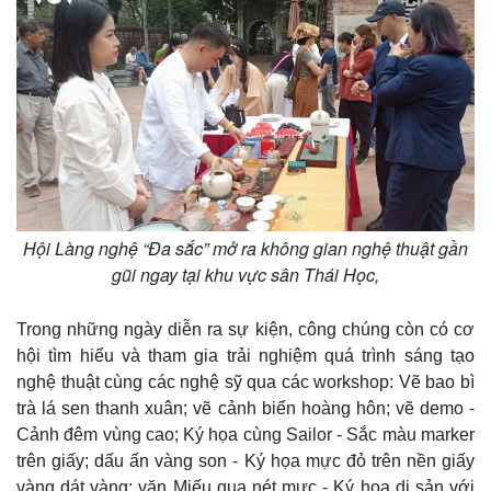
Kinh tế
Thị trường
Bất động sản
Giá vàng
Khởi nghiệp
Tiêu dùng
Tỷ giá
Chứng khoán
Giá cà phê
Hội Làng nghệ “Đa sắc” mở ra không gian nghệ thuật gần
gũi ngay tại khu vực sân Thái Học,
Trong những ngày diễn ra sự kiện, công chúng còn có cơ
hội tìm hiểu và tham gia trải nghiệm quá trình sáng tạo
nghệ thuật cùng các nghệ sỹ qua các workshop: Vẽ bao bì
trà lá sen thanh xuân; vẽ cảnh biển hoàng hôn; vẽ demo -
Cảnh đêm vùng cao; Ký họa cùng Sailor - Sắc màu marker
trên giấy; dấu ấn vàng son - Ký họa mực đỏ trên nền giấy
vàng dát vàng; văn Miếu qua nét mực - Ký họa di sản với