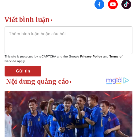
Viết bình luận
This site is protected by reCAPTCHA and the Google
Privacy Policy
and
Terms of
Service
apply.
Gửi tin
Thể thao
Ô tô - Xe máy
Bóng đá
Ô tô