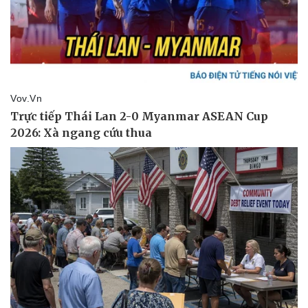
Lịch thi đấu bóng đá
Xe máy
Thế giới thể thao
Tư vấn
eSports
Hậu trường