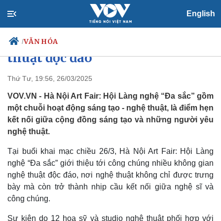
English
Hà Nội Art Fair: Hội Làng nghệ
“Đa sắc” với không gian nghệ
VĂN HÓA
/
thuật độc đáo
Thứ Tư, 19:56, 26/03/2025
Chính trị
Xã hội
VOV.VN - Hà Nội Art Fair: Hội Làng nghệ “Đa sắc” gồm
Đảng
Tin 24h
một chuỗi hoạt động sáng tạo - nghệ thuật, là điểm hẹn
Tổ chức nhân sự
Dự báo thời tiết
kết nối giữa cộng đồng sáng tạo và những người yêu
Quốc hội
Giáo dục
nghệ thuật.
Nhận diện sự thật
Dấu ấn VOV
Việc làm
Tại buổi khai mạc chiều 26/3, Hà Nội Art Fair: Hội Làng
Biển đảo
nghệ “Đa sắc” giới thiệu tới công chúng nhiều không gian
nghệ thuật độc đáo, nơi nghệ thuật không chỉ được trưng
bày mà còn trở thành nhịp cầu kết nối giữa nghệ sĩ và
công chúng.
Sự kiện do 12 họa sỹ và studio nghệ thuật phối hợp với