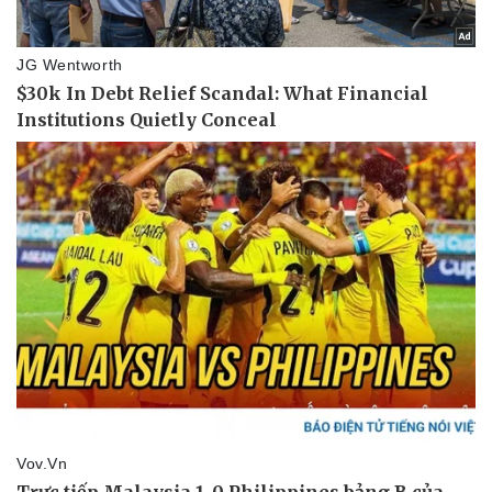
Doanh nghiệp
Công nghệ
Thông tin doanh nghiệp
Sành điệu
Doanh nghiệp 24h
Tin Công nghệ
Doanh nhân
Trải nghiệm
Vì cộng đồng
Chuyển đổi số