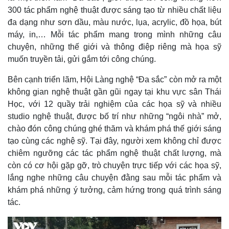
Hồ sơ
E-Magazine
300 tác phẩm nghệ thuật được sáng tạo từ nhiều chất liệu
Infographic
đa dạng như sơn dầu, màu nước, lụa, acrylic, đồ họa, bút
máy, in,… Mỗi tác phẩm mang trong mình những câu
chuyện, những thế giới và thông điệp riêng mà họa sỹ
muốn truyền tải, gửi gắm tới công chúng.
Bên cạnh triển lãm, Hội Làng nghệ “Đa sắc” còn mở ra một
không gian nghệ thuật gần gũi ngay tại khu vực sân Thái
Học, với 12 quầy trải nghiệm của các họa sỹ và nhiều
studio nghệ thuật, được bố trí như những “ngôi nhà” mở,
chào đón công chúng ghé thăm và khám phá thế giới sáng
tạo cùng các nghệ sỹ. Tại đây, người xem không chỉ được
chiêm ngưỡng các tác phẩm nghệ thuật chất lượng, mà
còn có cơ hội gặp gỡ, trò chuyện trực tiếp với các họa sỹ,
lắng nghe những câu chuyện đằng sau mỗi tác phẩm và
khám phá những ý tưởng, cảm hứng trong quá trình sáng
tác.