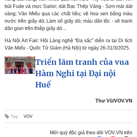
bút Fude và mực Sailor; dát Bạc Thếp Vàng - Sơn mài dát
vàng; Văn Miếu qua các chất liệu; vẽ hoa sen bằng màu
nước trên giấy dó; Làm sổ giấy dó; màu dân tộc - vẽ tranh
dân gian trên thiệp giấy dó…
Hà Nội Art Fair: Hội Làng nghệ “Đa sắc” diễn ra tại Di tích
Văn Miếu - Quốc Tử Giám (Hà Nội) từ ngày 26-31/3/2025.
Triển lãm tranh của vua
Hàm Nghi tại Đại nội
Pháp luật
Quân sự - Quốc phòng
Huế
Vụ án
Vũ khí
Tin nóng
Việt Nam
Thư Vũ/VOV.VN
Tư vấn luật
Phân tích
Tag:
VOV
Mời quý độc giả theo dõi VOV.VN trên