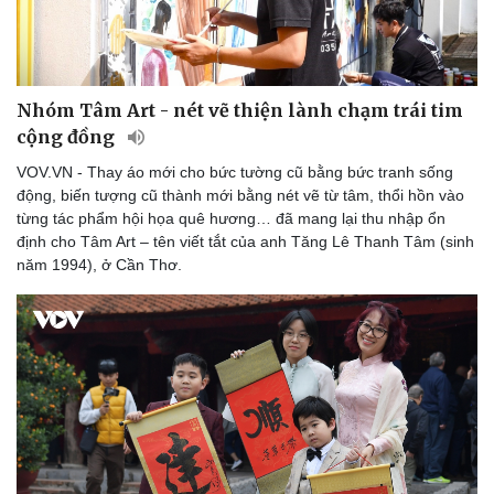
Nhóm Tâm Art - nét vẽ thiện lành chạm trái tim
cộng đồng
VOV.VN - Thay áo mới cho bức tường cũ bằng bức tranh sống
động, biến tượng cũ thành mới bằng nét vẽ từ tâm, thổi hồn vào
từng tác phẩm hội họa quê hương… đã mang lại thu nhập ổn
định cho Tâm Art – tên viết tắt của anh Tăng Lê Thanh Tâm (sinh
Du lịch
Podcast
năm 1994), ở Cần Thơ.
Tư vấn
Câu chuyện thời sự
Săn Tour
Đọc truyện đêm khuya
check-in
Cửa sổ tình yêu
Kể chuyện cho bé
Hạt giống tâm hồn