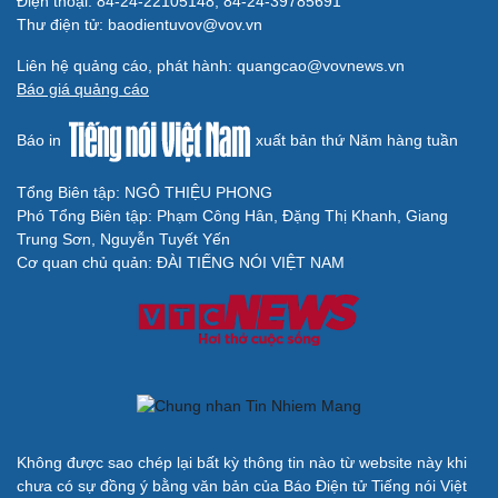
Điện thoại: 84-24-22105148, 84-24-39785691
Thư điện tử: baodientuvov@vov.vn
Liên hệ quảng cáo, phát hành: quangcao@vovnews.vn
Báo giá quảng cáo
Báo in
xuất bản thứ Năm hàng tuần
Tổng Biên tập: NGÔ THIỆU PHONG
Phó Tổng Biên tập: Phạm Công Hân, Đặng Thị Khanh, Giang
Trung Sơn, Nguyễn Tuyết Yến
Cơ quan chủ quản: ĐÀI TIẾNG NÓI VIỆT NAM
Không được sao chép lại bất kỳ thông tin nào từ website này khi
chưa có sự đồng ý bằng văn bản của Báo Điện tử Tiếng nói Việt