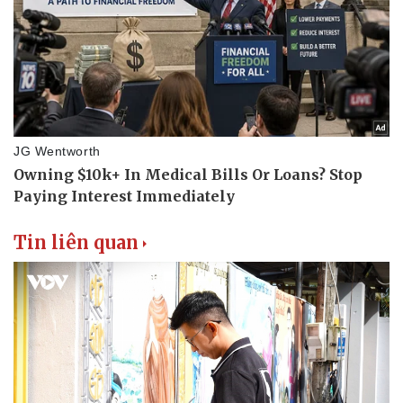
Văn hóa
Giải trí
Sân khấu - Điện ảnh
Nghệ sĩ
Văn học
Thời trang
Âm nhạc
Sao Việt
Di sản
Tin liên quan