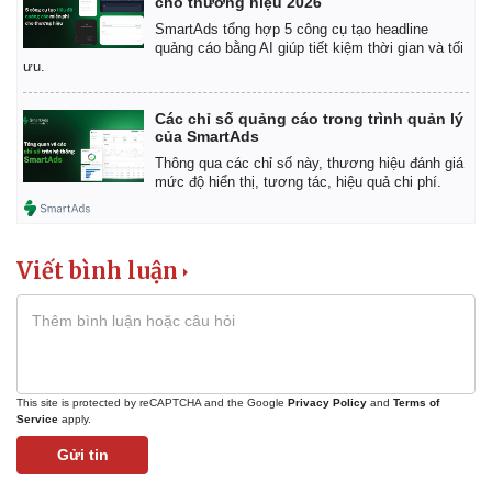
cho thương hiệu 2026
SmartAds tổng hợp 5 công cụ tạo headline
quảng cáo bằng AI giúp tiết kiệm thời gian và tối
ưu.
Các chỉ số quảng cáo trong trình quản lý
của SmartAds
Thông qua các chỉ số này, thương hiệu đánh giá
Sức khỏe
Đời sống
mức độ hiển thị, tương tác, hiệu quả chi phí.
Dinh dưỡng - món ngon
Nhà đẹp
Cây thuốc
Blog
Sản phụ khoa
Tình yêu - Gia đình
Nhi khoa
Viết bình luận
Nam khoa
Làm đẹp - giảm cân
Phòng mạch online
Ăn sạch sống khỏe
This site is protected by reCAPTCHA and the Google
Privacy Policy
and
Terms of
Service
apply.
Gửi tin