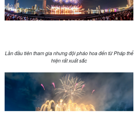
Thể thao
Ô tô - Xe máy
Bóng đá
Ô tô
Lịch thi đấu bóng đá
Xe máy
Thế giới thể thao
Tư vấn
eSports
Hậu trường
Lần đầu tiên tham gia nhưng đội pháo hoa đến từ Pháp thể
hiện rất xuất sắc