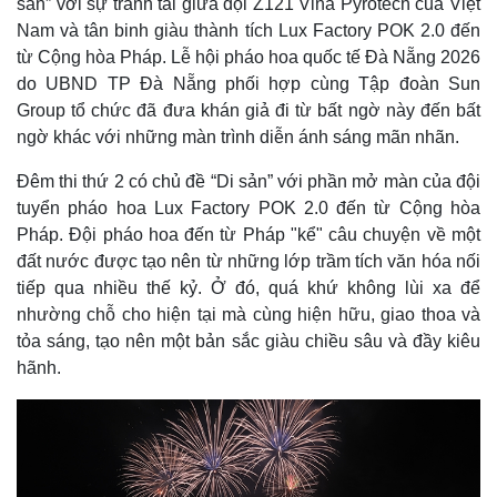
sản” với sự tranh tài giữa đội Z121 Vina Pyrotech của Việt
Nam và tân binh giàu thành tích Lux Factory POK 2.0 đến
từ Cộng hòa Pháp. Lễ hội pháo hoa quốc tế Đà Nẵng 2026
do UBND TP Đà Nẵng phối hợp cùng Tập đoàn Sun
Group tổ chức đã đưa khán giả đi từ bất ngờ này đến bất
ngờ khác với những màn trình diễn ánh sáng mãn nhãn.
Đêm thi thứ 2 có chủ đề “Di sản” với phần mở màn của đội
tuyển pháo hoa Lux Factory POK 2.0 đến từ Cộng hòa
Pháp. Đội pháo hoa đến từ Pháp "kể" câu chuyện về một
đất nước được tạo nên từ những lớp trầm tích văn hóa nối
tiếp qua nhiều thế kỷ. Ở đó, quá khứ không lùi xa để
nhường chỗ cho hiện tại mà cùng hiện hữu, giao thoa và
tỏa sáng, tạo nên một bản sắc giàu chiều sâu và đầy kiêu
hãnh.