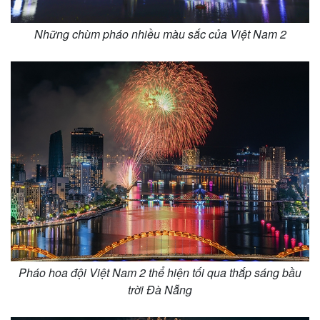
Vụ án
Vũ khí
Tin nóng
Việt Nam
Những chùm pháo nhiều màu sắc của Việt Nam 2
Tư vấn luật
Phân tích
Pháo hoa đội Việt Nam 2 thể hiện tối qua thắp sáng bầu
trời Đà Nẵng