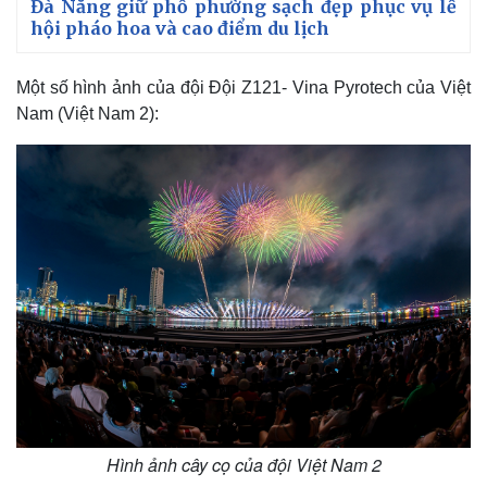
Đà Nẵng giữ phố phường sạch đẹp phục vụ lễ
hội pháo hoa và cao điểm du lịch
i
m
Một số hình ảnh của đội Đội Z121- Vina Pyrotech của Việt
e
Nam (Việt Nam 2):
Hình ảnh cây cọ của đội Việt Nam 2