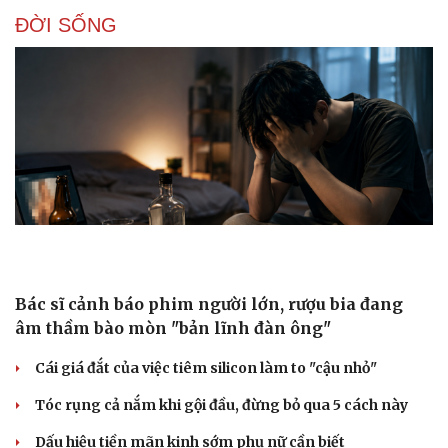
ĐỜI SỐNG
Bác sĩ cảnh báo phim người lớn, rượu bia đang
âm thầm bào mòn "bản lĩnh đàn ông"
Cái giá đắt của việc tiêm silicon làm to "cậu nhỏ"
Tóc rụng cả nắm khi gội đầu, đừng bỏ qua 5 cách này
Dấu hiệu tiền mãn kinh sớm phụ nữ cần biết