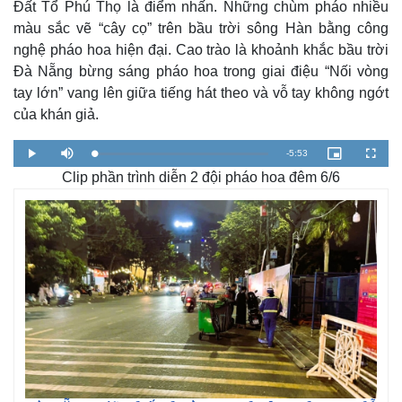
Đất Tổ Phú Thọ là điểm nhấn. Những chùm pháo nhiều
màu sắc vẽ “cây cọ” trên bầu trời sông Hàn bằng công
nghệ pháo hoa hiện đại. Cao trào là khoảnh khắc bầu trời
Đà Nẵng bừng sáng pháo hoa trong giai điệu “Nối vòng
tay lớn” vang lên giữa tiếng hát theo và vỗ tay không ngớt
của khán giả.
R
-
5:53
L
P
M
P
F
o
l
u
i
u
a
Clip phần trình diễn 2 đội pháo hoa đêm 6/6
a
t
c
l
e
d
y
e
t
l
e
u
s
d
r
c
m
:
e
r
1
-
e
.
i
e
a
7
n
n
0
-
%
P
Thế giới
Multimedia
i
i
c
Quan sát
Video
t
n
u
Cuộc sống đó đây
Ảnh
r
e
i
Hồ sơ
E-Magazine
Infographic
n
g
T