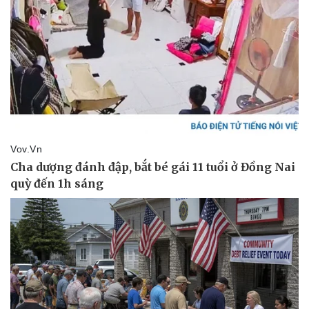
Văn hóa
Giải trí
Sân khấu - Điện ảnh
Nghệ sĩ
Văn học
Thời trang
Âm nhạc
Sao Việt
Di sản