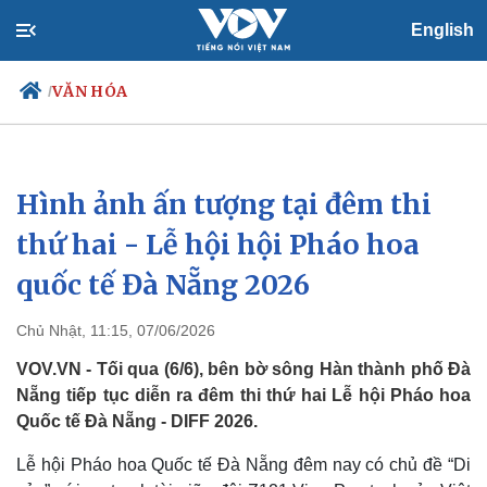
English
VĂN HÓA
/
Hình ảnh ấn tượng tại đêm thi
Chính trị
Xã hội
Đảng
Tin 24h
thứ hai - Lễ hội hội Pháo hoa
Tổ chức nhân sự
Dự báo thời tiết
quốc tế Đà Nẵng 2026
Quốc hội
Giáo dục
Nhận diện sự thật
Dấu ấn VOV
Việc làm
Chủ Nhật, 11:15, 07/06/2026
Biển đảo
VOV.VN - Tối qua (6/6), bên bờ sông Hàn thành phố Đà
Nẵng tiếp tục diễn ra đêm thi thứ hai Lễ hội Pháo hoa
Quốc tế Đà Nẵng - DIFF 2026.
Lễ hội Pháo hoa Quốc tế Đà Nẵng đêm nay có chủ đề “Di