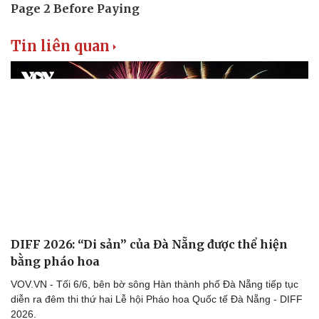
Tin liên quan
DIFF 2026: “Di sản” của Đà Nẵng được thể hiện
Du lịch
Podcast
bằng pháo hoa
Tư vấn
Câu chuyện thời sự
VOV.VN - Tối 6/6, bên bờ sông Hàn thành phố Đà Nẵng tiếp tục
Săn Tour
Đọc truyện đêm khuya
diễn ra đêm thi thứ hai Lễ hội Pháo hoa Quốc tế Đà Nẵng - DIFF
check-in
Cửa sổ tình yêu
2026.
Kể chuyện cho bé