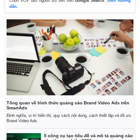
Chọn VOV làm nguồn ưu tiên trên
Google Search
.
Xem hướng
dẫn.
Tổng quan về hình thức quảng cáo Brand Video Ads trên
SmartAds
Định nghĩa, vị trí hiển thị, quy cách nội dung, cách thiết lập và tối ưu
Brand Video Ads.
5 công cụ tạo tiêu đề và mô tả quảng cáo