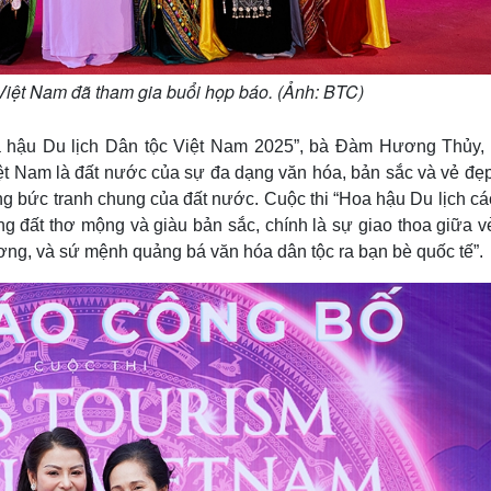
iệt Nam đã tham gia buổi họp báo. (Ảnh: BTC)
oa hậu Du lịch Dân tộc Việt Nam 2025”, bà Đàm Hương Thủy,
t Nam là đất nước của sự đa dạng văn hóa, bản sắc và vẻ đẹp
ng bức tranh chung của đất nước. Cuộc thi “Hoa hậu Du lịch c
g đất thơ mộng và giàu bản sắc, chính là sự giao thoa giữa v
ơng, và sứ mệnh quảng bá văn hóa dân tộc ra bạn bè quốc tế”.