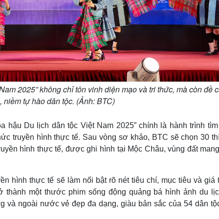
Nam 2025” không chỉ tôn vinh diện mạo và tri thức, mà còn đề c
 niềm tự hào dân tộc. (Ảnh: BTC)
 hậu Du lịch dân tộc Việt Nam 2025” chính là hành trình tìm
c truyền hình thực tế. Sau vòng sơ khảo, BTC sẽ chọn 30 thí
ruyền hình thực tế, được ghi hình tại Mộc Châu, vùng đất man
n hình thực tế sẽ làm nổi bật rõ nét tiêu chí, mục tiêu và giá 
trở thành một thước phim sống động quảng bá hình ảnh du lịc
ng và ngoài nước vẻ đẹp đa dạng, giàu bản sắc của 54 dân tộc