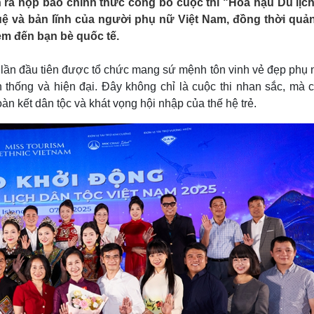
n ra họp báo chính thức công bố cuộc thi "Hoa hậu Du lịc
Lịch thi đấu bóng đá
Xe máy
tuệ và bản lĩnh của người phụ nữ Việt Nam, đồng thời quả
Thế giới thể thao
Tư vấn
 em đến bạn bè quốc tế.
eSports
V
Hậu trường
 lần đầu tiên được tổ chức mang sứ mệnh tôn vinh vẻ đẹp phụ 
Văn hóa
Giải trí
D
 thống và hiện đại. Đây không chỉ là cuộc thi nhan sắc, mà c
Sân khấu - Điện ảnh
Nghệ sĩ
oàn kết dân tộc và khát vọng hội nhập của thế hệ trẻ.
Văn học
Thời trang
Âm nhạc
Sao Việt
c
Di sản