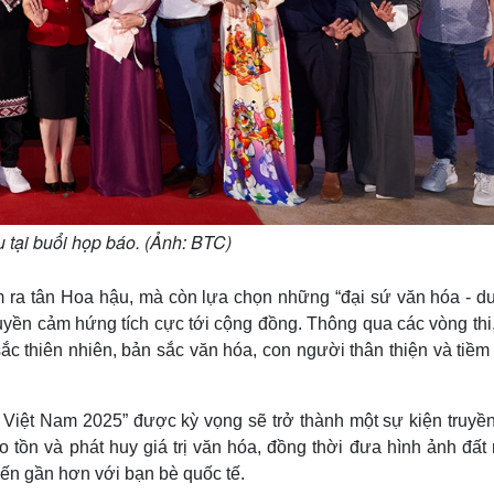
u tại buổi họp báo. (Ảnh: BTC)
m ra tân Hoa hậu, mà còn lựa chọn những “đại sứ văn hóa - du 
 truyền cảm hứng tích cực tới cộng đồng. Thông qua các vòng thi
c thiên nhiên, bản sắc văn hóa, con người thân thiện và tiềm
c Việt Nam 2025” được kỳ vọng sẽ trở thành một sự kiện truyề
 tồn và phát huy giá trị văn hóa, đồng thời đưa hình ảnh đất
ến gần hơn với bạn bè quốc tế.