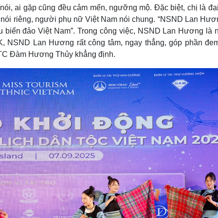
ng nói, ai gặp cũng đều cảm mến, ngưỡng mộ. Đặc biệt, chị là đạ
i nói riêng, người phụ nữ Việt Nam nói chung. “NSND Lan Hươ
u biển đảo Việt Nam”. Trong công việc, NSND Lan Hương là 
GK, NSND Lan Hương rất công tâm, ngay thẳng, góp phần đe
 BTC Đàm Hương Thủy khẳng định.