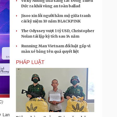
Vicky Nhung đưa sáng tác Đông Thiên
Đức ra khỏi vùng an toàn ballad
Jisoo xin lỗi người hâm mộ giữa tranh
cãi kỷ niệm 10 năm BLACKPINK
The Odyssey vượt 1 tỷ USD, Christopher
Nolan tái lập kỳ tích sau 14 năm
Running Man Vietnam đổi luật gấp vì
màn xé bảng tên quá quyết liệt
PHÁP LUẬT
C)
D Lan