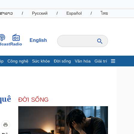
ສາລາວ
/
Русский
/
Español
/
ไทย
English
dcast
Radio
ệp
Công nghệ
Sức khỏe
Đời sống
Văn hóa
Giải trí
inh tế
Thị trường
ất động sản
Giá vàng
hởi nghiệp
Tiêu dùng
Tỷ giá
quê
ĐỜI SỐNG
Chứng khoán
Giá cà phê
oanh nghiệp
Công nghệ
hông tin doanh nghiệp
Sành điệu