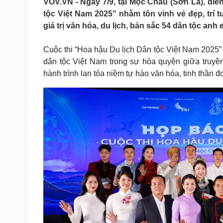
VOV.VN - Ngày 7/9, tại Mộc Châu (Sơn La), diễ
Tin nóng
Việt Nam
tộc Việt Nam 2025" nhằm tôn vinh vẻ đẹp, trí 
Tư vấn luật
Phân tích
giá trị văn hóa, du lịch, bản sắc 54 dân tộc anh
Cuộc thi “Hoa hậu Du lịch Dân tộc Việt Nam 2025”
Sức khỏe
Đời sống
dân tộc Việt Nam trong sự hòa quyện giữa truyền
Dinh dưỡng - món ngon
Nhà đẹp
hành trình lan tỏa niềm tự hào văn hóa, tinh thần đ
Cây thuốc
Blog
Sản phụ khoa
Tình yêu - Gia đình
Nhi khoa
Nam khoa
Làm đẹp - giảm cân
Phòng mạch online
Ăn sạch sống khỏe
Cải chính