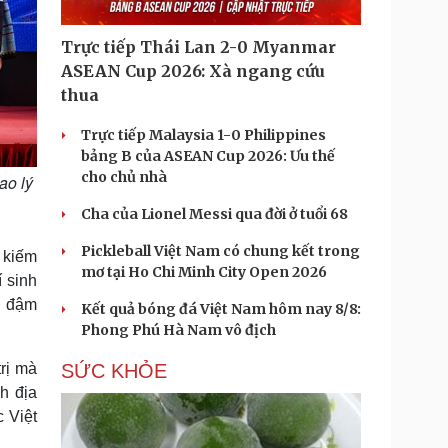
Trực tiếp Thái Lan 2-0 Myanmar
ASEAN Cup 2026: Xà ngang cứu
thua
Trực tiếp Malaysia 1-0 Philippines
bảng B của ASEAN Cup 2026: Ưu thế
cho chủ nhà
ao lý
Cha của Lionel Messi qua đời ở tuổi 68
Pickleball Việt Nam có chung kết trong
 kiếm
mơ tại Ho Chi Minh City Open 2026
 sinh
g đậm
Kết quả bóng đá Việt Nam hôm nay 8/8:
Phong Phú Hà Nam vô địch
SỨC KHỎE
trị mà
h địa
 Việt