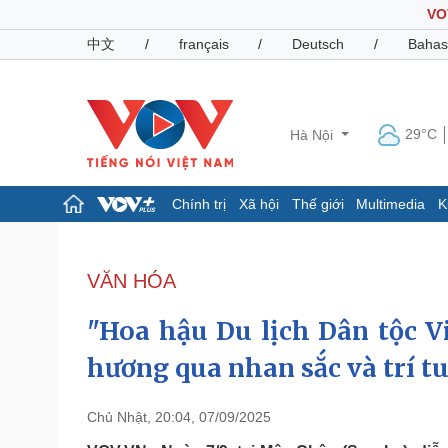
VO
中文
/
français
/
Deutsch
/
Bahas
29°C
Hà Nội
Chính trị
Xã hội
Thế giới
Multimedia
K
Chính trị
Xã hội
Đảng
Tin 24h
VĂN HÓA
Tổ chức nhân sự
Dự báo thời tiết
Quốc hội
Giáo dục
"Hoa hậu Du lịch Dân tộc V
Nhận diện sự thật
Dấu ấn VOV
Việc làm
hương qua nhan sắc và trí t
Biển đảo
Pháp luật
Quân sự - Quốc phòng
Chủ Nhật, 20:04, 07/09/2025
Vụ án
Vũ khí