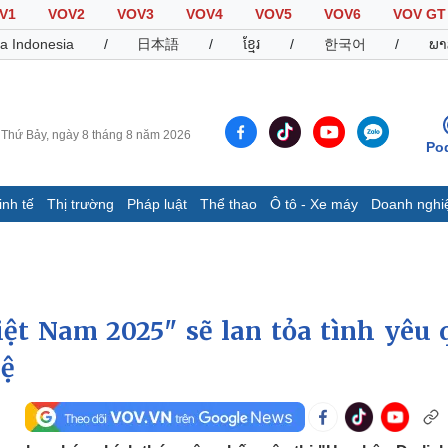
V1
VOV2
VOV3
VOV4
VOV5
VOV6
VOV GT
a Indonesia
/
日本語
/
ខ្មែរ
/
한국어
/
ພາ
Thứ Bảy, ngày 8 tháng 8 năm 2026
Po
inh tế
Thị trường
Pháp luật
Thể thao
Ô tô - Xe máy
Doanh nghi
Thế giới
Multimedia
K
Quan sát
Video
B
Cuộc sống đó đây
Ảnh
K
Hồ sơ
E-Magazine
iệt Nam 2025" sẽ lan tỏa tình yêu 
Infographic
uệ
Thể thao
Ô tô - Xe máy
D
Bóng đá
Ô tô
T