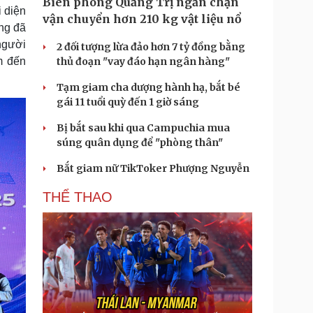
Biên phòng Quảng Trị ngăn chặn
i diện
vận chuyển hơn 210 kg vật liệu nổ
ng đã
người
2 đối tượng lừa đảo hơn 7 tỷ đồng bằng
m đến
thủ đoạn "vay đáo hạn ngân hàng"
Tạm giam cha dượng hành hạ, bắt bé
gái 11 tuổi quỳ đến 1 giờ sáng
Bị bắt sau khi qua Campuchia mua
súng quân dụng để "phòng thân"
Bắt giam nữ TikToker Phượng Nguyễn
THỂ THAO