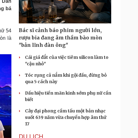
h Dân
Doanh nghiệp 24h
Tin Công nghệ
ng bá
Doanh nhân
Trải nghiệm
ì cộng đồng
Chuyển đổi số
Bác sĩ cảnh báo phim người lớn,
nữ 54
u lịch
Podcast
rượu bia đang âm thầm bào mòn
òn là
Tư vấn
Câu chuyện thời sự
"bản lĩnh đàn ông"
Săn Tour
Đọc truyện đêm khuya
heck-in
Cửa sổ tình yêu
Cái giá đắt của việc tiêm silicon làm to
Kể chuyện cho bé
"cậu nhỏ"
Hạt giống tâm hồn
Tóc rụng cả nắm khi gội đầu, đừng bỏ
qua 5 cách này
Dấu hiệu tiền mãn kinh sớm phụ nữ cần
biết
Cây đại phong cầm tấu một bản nhạc
suốt 639 năm vừa chuyển hợp âm thứ
17
DU LỊCH