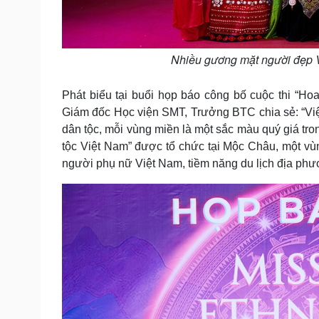
Nhiều gương mặt người đẹp V
Phát biểu tại buổi họp báo công bố cuộc thi “H
Giám đốc Học viện SMT, Trưởng BTC chia sẻ: “Việ
dân tộc, mỗi vùng miền là một sắc màu quý giá tro
tộc Việt Nam” được tổ chức tại Mộc Châu, một vùn
người phụ nữ Việt Nam, tiềm năng du lịch địa phư