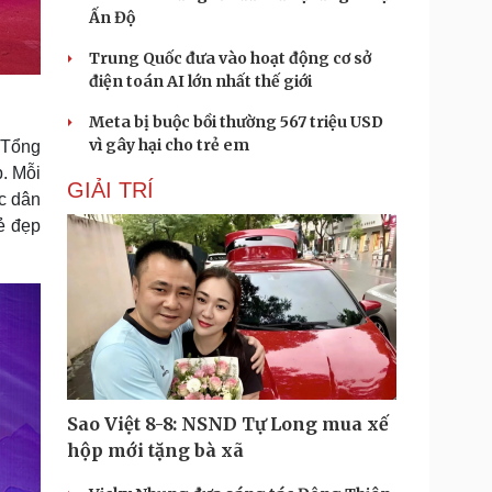
Ấn Độ
Trung Quốc đưa vào hoạt động cơ sở
điện toán AI lớn nhất thế giới
Meta bị buộc bồi thường 567 triệu USD
vì gây hại cho trẻ em
 Tổng
. Mỗi
GIẢI TRÍ
ác dân
ẻ đẹp
Sao Việt 8-8: NSND Tự Long mua xế
hộp mới tặng bà xã