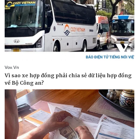
Thể thao
Ô tô - Xe máy
Bóng đá
Ô tô
Lịch thi đấu bóng đá
Xe máy
Thế giới thể thao
Tư vấn
eSports