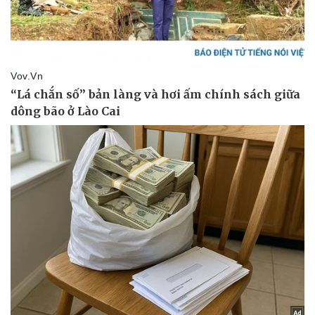
Pháp luật
Quân sự - Quốc phòng
Vụ án
Vũ khí
Tin nóng
Việt Nam
Tư vấn luật
Phân tích