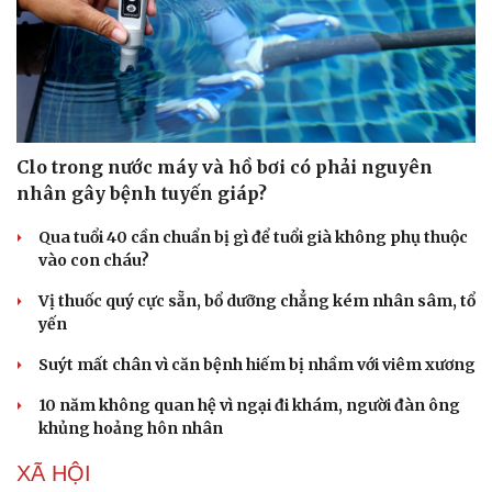
Du lịch
Podcast
Tư vấn
Câu chuyện thời sự
Clo trong nước máy và hồ bơi có phải nguyên
Săn Tour
Đọc truyện đêm khuya
nhân gây bệnh tuyến giáp?
check-in
Cửa sổ tình yêu
Kể chuyện cho bé
Qua tuổi 40 cần chuẩn bị gì để tuổi già không phụ thuộc
Hạt giống tâm hồn
vào con cháu?
Vị thuốc quý cực sẵn, bổ dưỡng chẳng kém nhân sâm, tổ
yến
Suýt mất chân vì căn bệnh hiếm bị nhầm với viêm xương
10 năm không quan hệ vì ngại đi khám, người đàn ông
khủng hoảng hôn nhân
XÃ HỘI