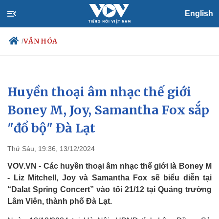
English
VĂN HÓA
/
Huyền thoại âm nhạc thế giới
Chính trị
Xã hội
Đảng
Tin 24h
Boney M, Joy, Samantha Fox sắp
Tổ chức nhân sự
Dự báo thời tiết
"đổ bộ" Đà Lạt
Quốc hội
Giáo dục
Nhận diện sự thật
Dấu ấn VOV
Việc làm
Thứ Sáu, 19:36, 13/12/2024
Biển đảo
VOV.VN - Các huyền thoại âm nhạc thế giới là Boney M
- Liz Mitchell, Joy và Samantha Fox sẽ biểu diễn tại
“Dalat Spring Concert” vào tối 21/12 tại Quảng trường
Lâm Viên, thành phố Đà Lạt.