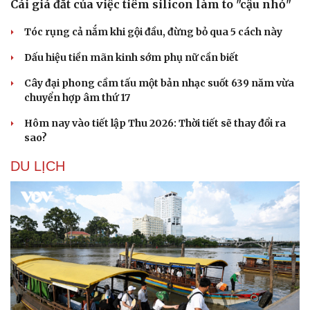
Cái giá đắt của việc tiêm silicon làm to "cậu nhỏ"
Tóc rụng cả nắm khi gội đầu, đừng bỏ qua 5 cách này
Dấu hiệu tiền mãn kinh sớm phụ nữ cần biết
Cây đại phong cầm tấu một bản nhạc suốt 639 năm vừa
chuyển hợp âm thứ 17
Hôm nay vào tiết lập Thu 2026: Thời tiết sẽ thay đổi ra
sao?
DU LỊCH
Sức khỏe
Đời sống
Dinh dưỡng - món ngon
Nhà đẹp