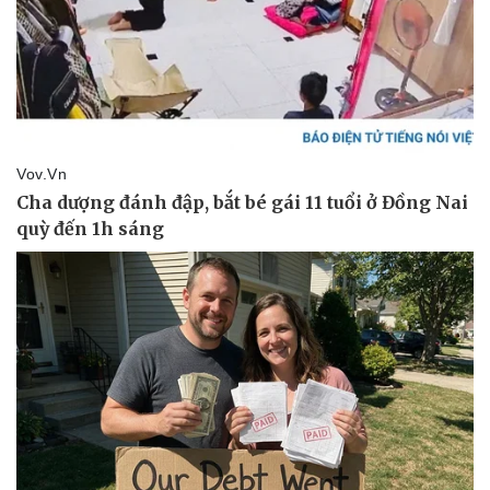
Sức khỏe
Đời sống
Dinh dưỡng - món ngon
Nhà đẹp
Cây thuốc
Blog
Sản phụ khoa
Tình yêu - Gia đình
Nhi khoa
Nam khoa
Làm đẹp - giảm cân
Phòng mạch online
Ăn sạch sống khỏe