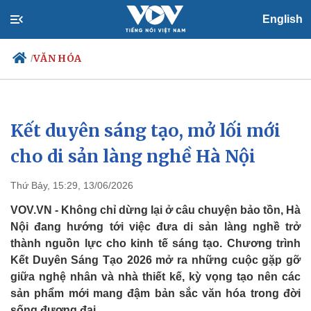
English
VĂN HÓA
/
Kết duyên sáng tạo, mở lối mới
Chính trị
Xã hội
Đảng
Tin 24h
cho di sản làng nghề Hà Nội
Tổ chức nhân sự
Dự báo thời tiết
Quốc hội
Giáo dục
Thứ Bảy, 15:29, 13/06/2026
Nhận diện sự thật
Dấu ấn VOV
Việc làm
VOV.VN - Không chỉ dừng lại ở câu chuyện bảo tồn, Hà
Biển đảo
Nội đang hướng tới việc đưa di sản làng nghề trở
thành nguồn lực cho kinh tế sáng tạo. Chương trình
Kết Duyên Sáng Tạo 2026 mở ra những cuộc gặp gỡ
giữa nghệ nhân và nhà thiết kế, kỳ vọng tạo nên các
sản phẩm mới mang đậm bản sắc văn hóa trong đời
sống đương đại.