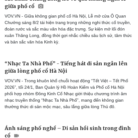
tại Hội chợ Mùa Xuân
VOV.VN - Mỗi mùa Xuân đến, con người lại tìm về với những giá
trị truyền thống, nơi lưu giữ ký ức và bản sắc dân tộc. Hội chợ
Mùa Xuân lần thứ nhất tại Trung tâm Hội chợ Triển lãm quốc gia
Hà Nội không chỉ là nơi giao thương sôi động mà còn trở thành
điểm hội tụ - nơi những sắc màu văn hóa Việt từ khắp mọi miền.
Sắc xuân Thăng Long trở về qua những nghi lễ
giữa phố cổ
VOV.VN - Giữa không gian phố cổ Hà Nội, Lễ mở cửa Ô Quan
Chưởng sáng 8/2 tái hiện trang trọng những nghi thức cổ truyền,
đoàn rước và sắc màu văn hóa đặc trưng. Sự kiện mở lối đón
xuân Thăng Long, đồng thời gợi nhắc chiều sâu lịch sử, tâm thức
và bản sắc văn hóa Kinh kỳ.
Du lịch
Podcast
Tư vấn
Câu chuyện thời sự
Săn Tour
Đọc truyện đêm khuya
“Nhạc Ta Nhà Phố” - Tiếng hát di sản ngân lên
check-in
Cửa sổ tình yêu
giữa lòng phố cổ Hà Nội
Kể chuyện cho bé