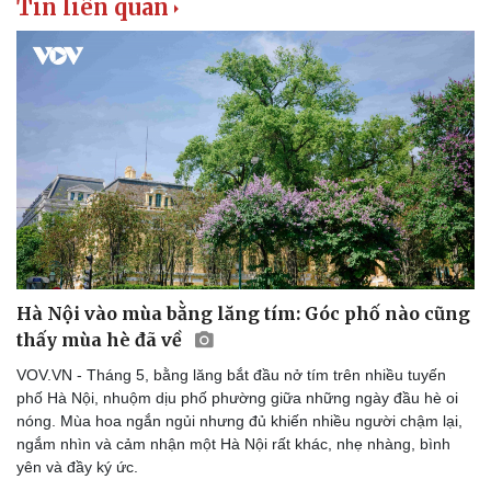
Tin liên quan
Hà Nội vào mùa bằng lăng tím: Góc phố nào cũng
Văn hóa
Giải trí
thấy mùa hè đã về
Sân khấu - Điện ảnh
Nghệ sĩ
VOV.VN - Tháng 5, bằng lăng bắt đầu nở tím trên nhiều tuyến
Văn học
Thời trang
phố Hà Nội, nhuộm dịu phố phường giữa những ngày đầu hè oi
Âm nhạc
Sao Việt
nóng. Mùa hoa ngắn ngủi nhưng đủ khiến nhiều người chậm lại,
Di sản
ngắm nhìn và cảm nhận một Hà Nội rất khác, nhẹ nhàng, bình
yên và đầy ký ức.