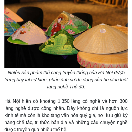
Nhiều sản phẩm thủ công truyền thống của Hà Nội được
trưng bày tại sự kiện, phản ánh sự đa dạng của hệ sinh thái
Thế giới
Multimedia
làng nghề Thủ đô.
Quan sát
Video
Cuộc sống đó đây
Ảnh
Hà Nội hiện có khoảng 1.350 làng có nghề và hơn 300
Hồ sơ
E-Magazine
làng nghề được công nhận. Đây không chỉ là nguồn lực
Infographic
kinh tế mà còn là kho tàng văn hóa quý giá, nơi lưu giữ kỹ
năng chế tác, tri thức bản địa và những câu chuyện nghề
được truyền qua nhiều thế hệ.