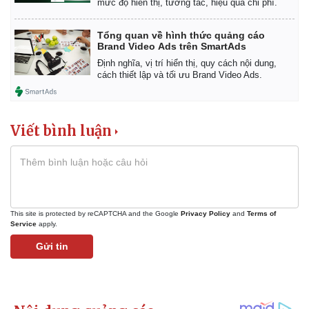
mức độ hiển thị, tương tác, hiệu quả chi phí.
Tổng quan về hình thức quảng cáo
Brand Video Ads trên SmartAds
Định nghĩa, vị trí hiển thị, quy cách nội dung,
Doanh nghiệp
Công nghệ
cách thiết lập và tối ưu Brand Video Ads.
Thông tin doanh nghiệp
Sành điệu
Doanh nghiệp 24h
Tin Công nghệ
Doanh nhân
Trải nghiệm
Vì cộng đồng
Chuyển đổi số
Viết bình luận
This site is protected by reCAPTCHA and the Google
Privacy Policy
and
Terms of
Service
apply.
Gửi tin