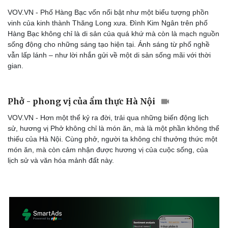
Hạt giống tâm hồn
VOV.VN - Trong khuôn khổ chuỗi hoạt động “Tết Việt – Tết Phố
2026”, tối 24/1, Ban Quản lý Hồ Hoàn Kiếm và Phố cổ Hà Nội
phối hợp nhóm Đông Kinh Cổ Nhạc giới thiệu chương trình âm
nhạc truyền thống “Nhạc Ta Nhà Phố”, mang đến không gian
thưởng thức di sản mộc mạc, sâu lắng giữa lòng Thủ đô.
Ánh sáng phố nghề – Di sản hồi sinh trong đình
cổ
VOV.VN - Phố Hàng Bạc vốn nổi bật như một biểu tượng phồn
vinh của kinh thành Thăng Long xưa. Đình Kim Ngân trên phố
Hàng Bạc không chỉ là di sản của quá khứ mà còn là mạch nguồn
sống động cho những sáng tạo hiện tại. Ánh sáng từ phố nghề
vẫn lấp lánh – như lời nhắn gửi về một di sản sống mãi với thời
gian.
Phở - phong vị của ẩm thực Hà Nội
VOV.VN - Hơn một thể kỷ ra đời, trải qua những biến động lịch