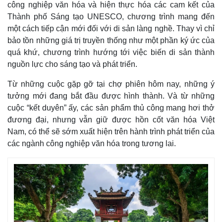
công nghiệp văn hóa và hiện thực hóa các cam kết của
Thể thao
Ô tô - Xe máy
Thành phố Sáng tạo UNESCO, chương trình mang đến
Bóng đá
Ô tô
một cách tiếp cận mới đối với di sản làng nghề. Thay vì chỉ
Lịch thi đấu bóng đá
Xe máy
bảo tồn những giá trị truyền thống như một phần ký ức của
Thế giới thể thao
Tư vấn
eSports
quá khứ, chương trình hướng tới việc biến di sản thành
Hậu trường
nguồn lực cho sáng tạo và phát triển.
Từ những cuộc gặp gỡ tại chợ phiên hôm nay, những ý
tưởng mới đang bắt đầu được hình thành. Và từ những
cuộc “kết duyên” ấy, các sản phẩm thủ công mang hơi thở
đương đại, nhưng vẫn giữ được hồn cốt văn hóa Việt
Nam, có thể sẽ sớm xuất hiện trên hành trình phát triển của
các ngành công nghiệp văn hóa trong tương lai.