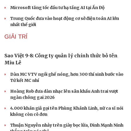
CÔNG NGHỆ
Giá thu cũ iPhone tăng, Apple muốn người dùng
lên đời
Các nhà khoa học Nhật Bản phát hiện dấu hiệu của “hạt
ma” trong vũ trụ
Vì sao các hãng từ bỏ pin tháo rời trên điện thoại?
Microsoft tăng tốc đầu tư hạ tầng AI tại Ấn Độ
Trung Quốc đưa vào hoạt động cơ sở điện toán AI lớn
nhất thế giới
GIẢI TRÍ
Sao Việt 9-8: Công ty quản lý chính thức bỏ tên
Miu Lê