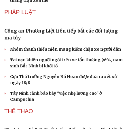
Dàn MC VTV ngồi ghế nóng, hơn 300 thí sinh bước vào
Tứ kết MC nhí
Hoàng Rob đưa dàn nhạc lên sân khấu Anh trai vượt
ngàn chông gai 2026
4.000 khán giả gọi tên Phùng Khánh Linh, nữ ca sĩ nói
không còn cô đơn
Thuận Nguyễn nhảy trên giày bọc lửa, Đinh Mạnh Ninh
thắng trận xóa thẻ
PHÁP LUẬT
Công an Phương Liệt liên tiếp bắt các đối tượng
ma túy
Nhóm thanh thiếu niên mang kiếm chặn xe người dân
Tai nạn khiến người ngồi trên xe tổn thương 96%, nam
sinh Bắc Ninh bị khởi tố