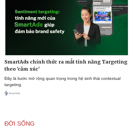
sử, hương vị Phở không chỉ là món ăn, mà là một phần không thể
thiếu của Hà Nội. Cùng phở, người ta không chỉ thưởng thức một
món ăn, mà còn cảm nhận được hương vị của cuộc sống, của
lịch sử và văn hóa mảnh đất này.
SmartAds chính thức ra mắt tính năng Targeting
theo 'cảm xúc'