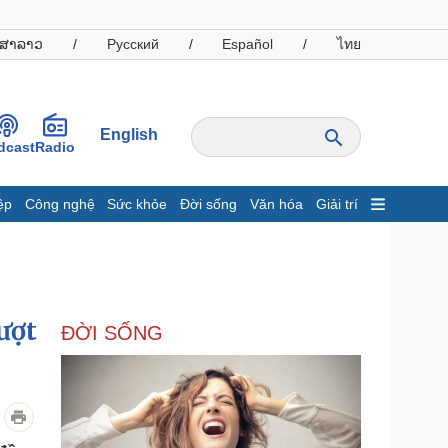
ສາລາວ
/
Русский
/
Español
/
ไทย
English
dcast
Radio
ệp
Công nghệ
Sức khỏe
Đời sống
Văn hóa
Giải trí
inh tế
Thị trường
ất động sản
Giá vàng
hởi nghiệp
Tiêu dùng
Tỷ giá
ượt
ĐỜI SỐNG
Chứng khoán
Giá cà phê
oanh nghiệp
Công nghệ
hông tin doanh nghiệp
Sành điệu