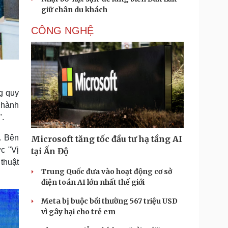
giữ chân du khách
CÔNG NGHỆ
ng quy
 hành
".
. Bên
Microsoft tăng tốc đầu tư hạ tầng AI
c "Vị
tại Ấn Độ
thuật
Trung Quốc đưa vào hoạt động cơ sở
điện toán AI lớn nhất thế giới
Meta bị buộc bồi thường 567 triệu USD
vì gây hại cho trẻ em