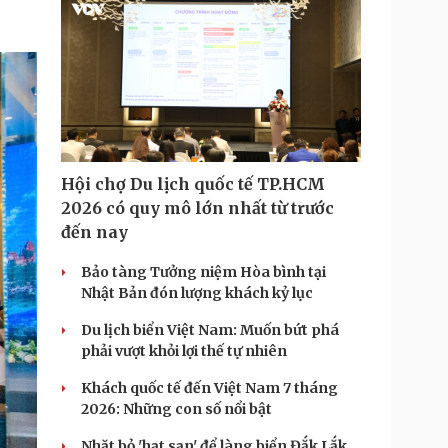
T
i
m
e
Hội chợ Du lịch quốc tế TP.HCM
2026 có quy mô lớn nhất từ trước
đến nay
Bảo tàng Tưởng niệm Hòa bình tại
Nhật Bản đón lượng khách kỷ lục
Du lịch biển Việt Nam: Muốn bứt phá
phải vượt khỏi lợi thế tự nhiên
Khách quốc tế đến Việt Nam 7 tháng
2026: Những con số nổi bật
Nhặt bỏ 'hạt sạn' để làng biển Đắk Lắk