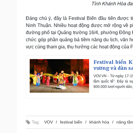
Tỉnh Khánh Hòa đan
Đáng chú ý, đây là Festival Biển đầu tiên được 
Ninh Thuận. Nhiều hoạt động được mở rộng về ph
đường phố tại Quảng trường 16/4, phường Đông H
chức góp phần quảng bá tiềm năng du lịch, văn hó
vực cùng tham gia, thụ hưởng các hoạt động của Fe
Festival biển 
vương và dàn s
VOV.VN - Từ ngày 17-19
tầm quốc tế”. Đây là s
800.000 lượt người dân,
Tag:
VOV
festival biển
khánh hòa
nâng tầm