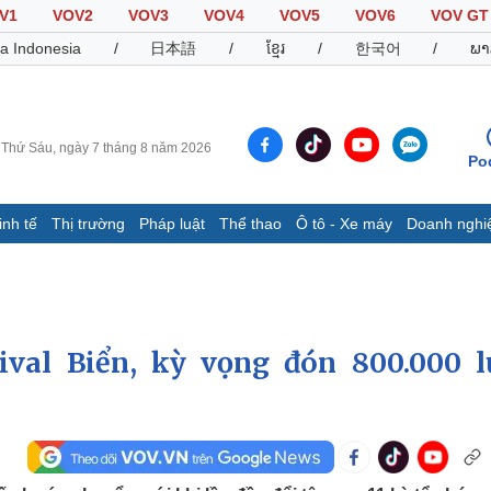
V1
VOV2
VOV3
VOV4
VOV5
VOV6
VOV GT
a Indonesia
/
日本語
/
ខ្មែរ
/
한국어
/
ພາ
Thứ Sáu, ngày 7 tháng 8 năm 2026
Po
inh tế
Thị trường
Pháp luật
Thể thao
Ô tô - Xe máy
Doanh nghi
Thế giới
Multimedia
K
Quan sát
Video
B
Cuộc sống đó đây
Ảnh
K
Hồ sơ
E-Magazine
val Biển, kỳ vọng đón 800.000 l
Infographic
Thể thao
Ô tô - Xe máy
D
Bóng đá
Ô tô
T