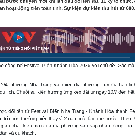
u bước chuyển mới khi lần đầu đổi tên sau 11 kỳ tổ chức,
Lịch thi đấu bóng đá
Xe máy
hoạt động trên toàn tỉnh. Sự kiện dự kiến thu hút từ 600.
Thế giới thể thao
Tư vấn
eSports
V
Hậu trường
Văn hóa
Giải trí
D
Sân khấu - Điện ảnh
Nghệ sĩ
Văn học
Thời trang
Âm nhạc
Sao Việt
c
Di sản
o công bố Festival Biển Khánh Hòa 2026 với chủ đề "Sắc mà
g 2/4, phường Nha Trang và nhiều địa phương trên địa bàn tỉnh
 du lịch. Chuỗi sự kiện hưởng ứng kéo dài từ ngày 10/7 đến hế
ược đổi tên từ Festival Biển Nha Trang - Khánh Hòa thành Fes
 tổ chức thường niên thay vì 2 năm một lần như trước. Theo B
 gian phát triển mới của địa phương sau sáp nhập, đồng thời
dân và du khách.