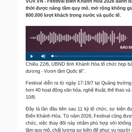
VOV.VN - Festival Biển Khánh Hòa 2026 đánh dấ
Tin nóng
Việt Nam
thời được nâng tầm quy mô, mở rộng không gian 
Tư vấn luật
Phân tích
800.000 lượt khách trong nước và quốc tế.
Sức khỏe
Đời sống
Dinh dưỡng - món ngon
Nhà đẹp
Cây thuốc
Blog
Sản phụ khoa
Tình yêu - Gia đình
L
P
M
Nhi khoa
o
l
u
a
Chiều 22/6, UBND tỉnh Khánh Hòa tổ chức họp bá
a
t
Nam khoa
d
y
e
e
Làm đẹp - giảm cân
dương - Vươn tầm Quốc tế".
d
:
Phòng mạch online
2
.
Festival diễn ra từ ngày 17-19/7 tại Quảng trườn
Ăn sạch sống khỏe
6
3
hơn 40 hoạt động văn hóa, nghệ thuật, thể thao và
%
Cải chính
10/8.
Đây là lần đầu tiên sau 11 kỳ tổ chức, sự kiện đ
Biển Khánh Hòa. Từ năm 2026, Festival cũng được
chức, việc thay đổi này nhằm phù hợp với không
tầm quy mô, chất lượng sự kiện để phục vụ người 