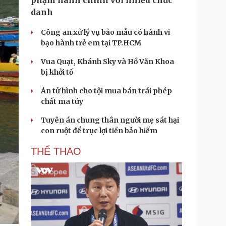
phạm hành chính với nhiều chức
danh
Công an xử lý vụ bảo mẫu có hành vi
bạo hành trẻ em tại TP.HCM
Vua Quạt, Khánh Sky và Hồ Văn Khoa
bị khởi tố
Án tử hình cho tội mua bán trái phép
chất ma túy
Tuyên án chung thân người mẹ sát hại
con ruột để trục lợi tiền bảo hiểm
THỂ THAO