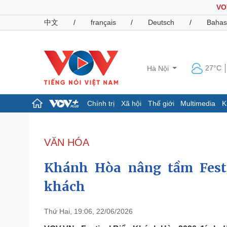
VO
中文
/
français
/
Deutsch
/
Bahas
27°C
Hà Nội
Chính trị
Xã hội
Thế giới
Multimedia
K
Chính trị
Xã hội
Đảng
Tin 24h
VĂN HÓA
Tổ chức nhân sự
Dự báo thời tiết
Quốc hội
Giáo dục
Khánh Hòa nâng tầm Festi
Nhận diện sự thật
Dấu ấn VOV
Việc làm
khách
Biển đảo
Pháp luật
Quân sự - Quốc phòng
Thứ Hai, 19:06, 22/06/2026
Vụ án
Vũ khí