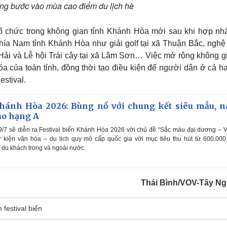
g bước vào mùa cao điểm du lịch hè
tổ chức trong không gian tỉnh Khánh Hòa mới sau khi hợp nhấ
ía Nam tỉnh Khánh Hòa như giải golf tại xã Thuận Bắc, nghệ 
ải và Lễ hội Trái cây tại xã Lâm Sơn… Việc mở rộng không gi
a của toàn tỉnh, đồng thời tạo điều kiện để người dân ở cả ha
stival.
Khánh Hòa 2026: Bùng nổ với chung kết siêu mẫu, 
ao hạng A
/7 sẽ diễn ra Festival biển Khánh Hòa 2026 với chủ đề “Sắc màu đại dương –
ự kiện văn hóa – du lịch quy mô cấp quốc gia với mục tiêu thu hút từ 600.00
 du khách trong và ngoài nước.
Thái Bình/VOV-Tây N
 festival biển