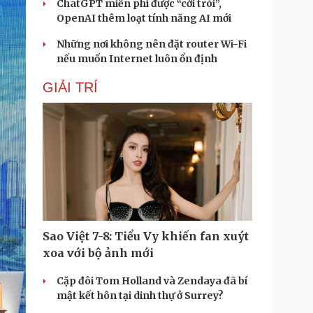
ChatGPT miễn phí được “cởi trói”,
OpenAI thêm loạt tính năng AI mới
Những nơi không nên đặt router Wi-Fi
nếu muốn Internet luôn ổn định
GIẢI TRÍ
Sao Việt 7-8: Tiểu Vy khiến fan xuýt
xoa với bộ ảnh mới
Cặp đôi Tom Holland và Zendaya đã bí
mật kết hôn tại dinh thự ở Surrey?