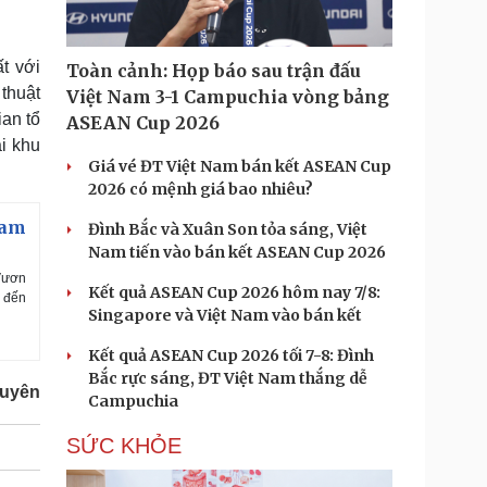
t với
Toàn cảnh: Họp báo sau trận đấu
thuật
Việt Nam 3-1 Campuchia vòng bảng
an tổ
ASEAN Cup 2026
i khu
Giá vé ĐT Việt Nam bán kết ASEAN Cup
2026 có mệnh giá bao nhiêu?
nam
Đình Bắc và Xuân Son tỏa sáng, Việt
Nam tiến vào bán kết ASEAN Cup 2026
 Vươn
Kết quả ASEAN Cup 2026 hôm nay 7/8:
0 đến
Singapore và Việt Nam vào bán kết
Kết quả ASEAN Cup 2026 tối 7-8: Đình
Bắc rực sáng, ĐT Việt Nam thắng dễ
guyên
Campuchia
SỨC KHỎE