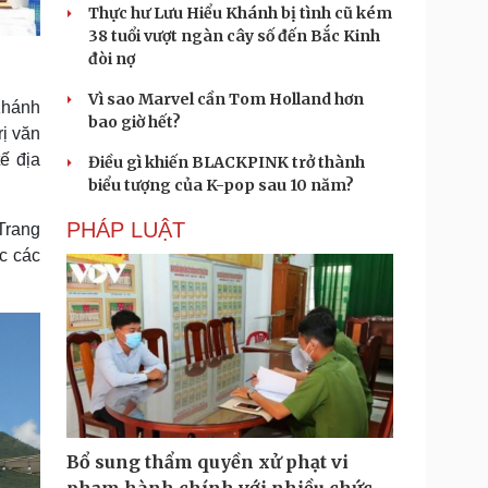
Thực hư Lưu Hiểu Khánh bị tình cũ kém
38 tuổi vượt ngàn cây số đến Bắc Kinh
đòi nợ
Vì sao Marvel cần Tom Holland hơn
Khánh
bao giờ hết?
rị văn
ế địa
Điều gì khiến BLACKPINK trở thành
biểu tượng của K-pop sau 10 năm?
PHÁP LUẬT
Trang
c các
Bổ sung thẩm quyền xử phạt vi