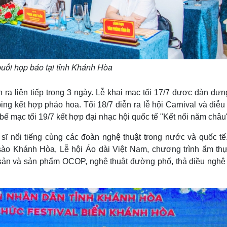
uổi họp báo tại tỉnh Khánh Hòa
 ra liên tiếp trong 3 ngày. Lễ khai mạc tối 17/7 được dàn dự
ng kết hợp pháo hoa. Tối 18/7 diễn ra lễ hội Carnival và diễu
bế mạc tối 19/7 kết hợp đại nhạc hội quốc tế "Kết nối năm châu
sĩ nổi tiếng cùng các đoàn nghệ thuật trong nước và quốc tế
sào Khánh Hòa, Lễ hội Áo dài Việt Nam, chương trình ẩm thự
 sản và sản phẩm OCOP, nghệ thuật đường phố, thả diều nghệ 