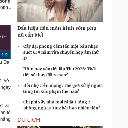
 đồng
Doanh nghiệp 24h
Tin Công nghệ
000 -
Doanh nhân
Trải nghiệm
ì cộng đồng
Chuyển đổi số
Dấu hiệu tiền mãn kinh sớm phụ
u lịch
Podcast
nữ cần biết
Tư vấn
Câu chuyện thời sự
Săn Tour
Đọc truyện đêm khuya
Cây đại phong cầm tấu một bản nhạc
heck-in
Cửa sổ tình yêu
suốt 639 năm vừa chuyển hợp âm thứ
R
-
2:35
Kể chuyện cho bé
17
u Đại
Hạt giống tâm hồn
e
Hôm nay vào tiết lập Thu 2026: Thời
m
tiết sẽ thay đổi ra sao?
, với
a
Bôi nhọ trên mạng: Thế giới xử lý người
t ngày
i
tung tin xúc phạm thế nào?
n
Chi phí xây nhà mái Nhật 1 tầng 3
tival
i
phòng ngủ 100m2 hết bao nhiêu tiền?
an tổ
n
DU LỊCH
 nâng
g