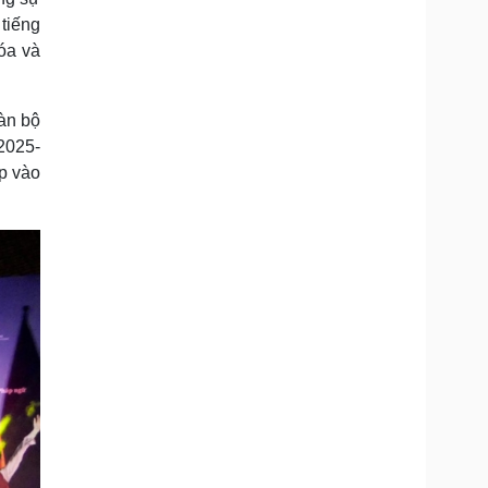
tiếng
óa và
àn bộ
2025-
áp vào