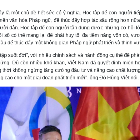
y là một chủ đề hết sức có ý nghĩa. Học tập để con người tiế
c nền văn hóa Pháp ngữ, để thúc đẩy hợp tác sâu rộng hơn nữa
gười dân. Học tập để con người tận dụng được những cơ hội l
i số có thể mang lại để phát huy tối đa tiềm năng vốn có, vươ
g đầu để thúc đẩy một không gian Pháp ngữ phát triển và thịnh v
tập suốt đời”, với nhiều chính sách và hành động cụ thể để phát
vững. Dù còn nhiều khó khăn, Việt Nam đã quyết định miễn họ
ng thời không ngừng tăng cường đầu tư và nâng cao chất lượng
 cao cho một giai đoạn phát triển mới", ông Đỗ Hùng Việt nói.