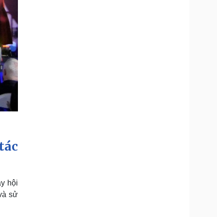
tác
y hội
và sử