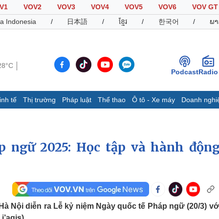
V1
VOV2
VOV3
VOV4
VOV5
VOV6
VOV GT
a Indonesia
/
日本語
/
ខ្មែរ
/
한국어
/
ພາ
28°C
Podcast
Radio
inh tế
Thị trường
Pháp luật
Thể thao
Ô tô - Xe máy
Doanh nghi
Thế giới
Multimedia
K
Quan sát
Video
B
 ngữ 2025: Học tập và hành động
Cuộc sống đó đây
Ảnh
K
Hồ sơ
E-Magazine
Infographic
Thể thao
Ô tô - Xe máy
D
Hà Nội diễn ra Lễ kỷ niệm Ngày quốc tế Pháp ngữ (20/3) vớ
Bóng đá
Ô tô
T
’agis).