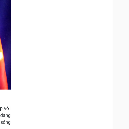
p với
 đang
 sống