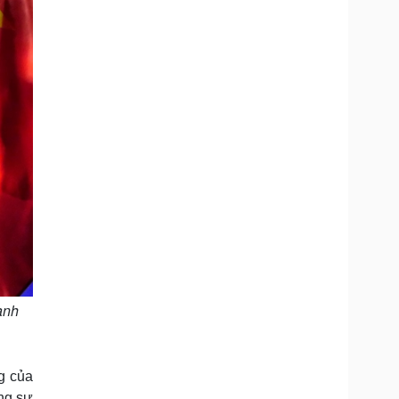
ành
g của
ng sự