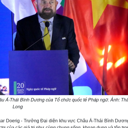
hâu Á-Thái Bình Dương của Tổ chức quốc tế Pháp ngữ. Ảnh: Th
Long
gar Doerig - Trưởng Đại diện khu vực Châu Á-Thái Bình Dươn
ơ của các giá trị như cùng chung sống, khoan dung và tôn trọ