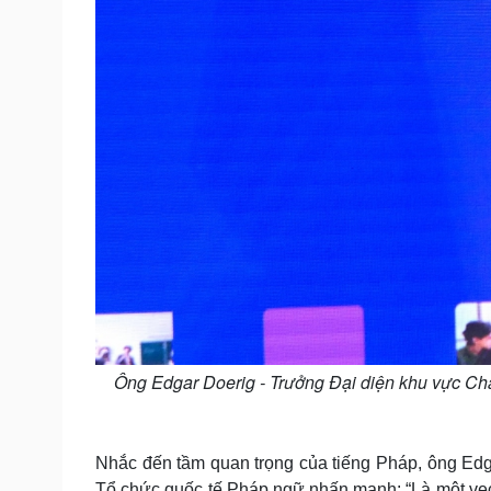
Ông Edgar Doerig - Trưởng Đại diện khu vực C
Nhắc đến tầm quan trọng của tiếng Pháp, ông Ed
Tổ chức quốc tế Pháp ngữ nhấn mạnh: “Là một vect