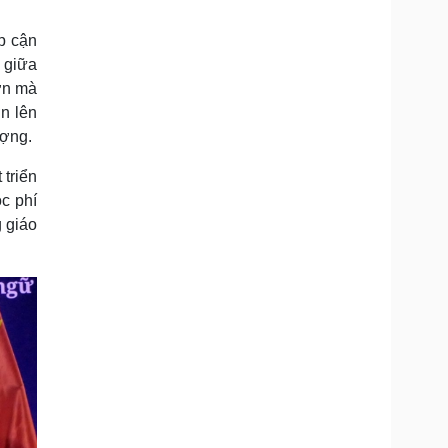
p cận
 giữa
ớn mà
n lên
ượng.
 triển
c phí
 giáo