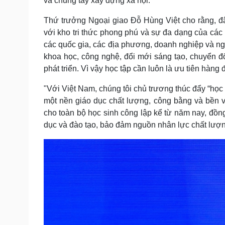
và chung tay xây dựng xã hội.
Thứ trưởng Ngoại giao Đỗ Hùng Việt cho rằng, đâ
với kho tri thức phong phú và sự đa dạng của cá
các quốc gia, các địa phương, doanh nghiệp và n
khoa học, công nghệ, đổi mới sáng tạo, chuyển đổ
phát triển. Vì vậy học tập cần luôn là ưu tiên hàn
"Với Việt Nam, chúng tôi chủ trương thúc đẩy “học 
một nền giáo dục chất lượng, công bằng và bền 
cho toàn bộ học sinh công lập kể từ năm nay, đồ
dục và đào tạo, bảo đảm nguồn nhân lực chất lượng