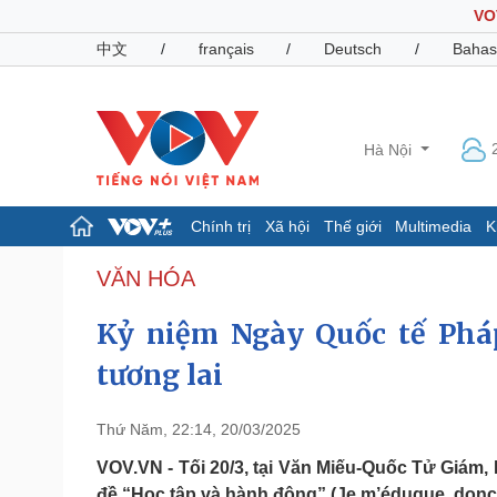
VO
中文
/
français
/
Deutsch
/
Bahas
Hà Nội
Chính trị
Xã hội
Thế giới
Multimedia
K
Chính trị
Xã hội
VĂN HÓA
Đảng
Tin 24h
Kỷ niệm Ngày Quốc tế Pháp
Tổ chức nhân sự
Dự báo thời tiết
Quốc hội
Giáo dục
tương lai
Nhận diện sự thật
Dấu ấn VOV
Việc làm
Biển đảo
Thứ Năm, 22:14, 20/03/2025
Pháp luật
Quân sự - Quốc phòng
VOV.VN - Tối 20/3, tại Văn Miếu-Quốc Tử Giám, 
Vụ án
Vũ khí
đề “Học tập và hành động” (Je m’éduque, donc j