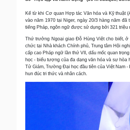
Tin nóng
Việt Nam
Tư vấn luật
Phân tích
Kể từ khi Cơ quan Hợp tác Văn hóa và Kỹ thuật 
vào năm 1970 tại Niger, ngày 20/3 hàng năm đã 
tiếng Pháp, ngôn ngữ được sử dụng bởi 321 triệu
Sức khỏe
Đời sống
Thứ trưởng Ngoại giao Đỗ Hùng Việt cho biết, ở
Dinh dưỡng - món ngon
Nhà đẹp
Cây thuốc
Blog
chức tại Nhà khách Chính phủ, Trung tâm Hội nghị
Sản phụ khoa
Tình yêu - Gia đình
cấp cao Pháp ngữ lần thứ VII, dấu mốc quan trọng 
Nhi khoa
học - biểu tượng của đa dạng văn hóa và sự hòa h
Nam khoa
Tử Giám, Trường Đại học đầu tiên của Việt Nam - b
Làm đẹp - giảm cân
hun đúc tri thức và nhân cách.
Phòng mạch online
Ăn sạch sống khỏe
Cải chính