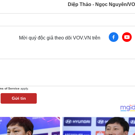
Diệp Thảo - Ngọc Nguyên/V
Mời quý độc giả theo dõi VOV.VN trên
ms of Service
apply.
Gửi tin