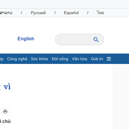
ສາລາວ
/
Русский
/
Español
/
ไทย
English
ệp
Công nghệ
Sức khỏe
Đời sống
Văn hóa
Giải trí
inh tế
Thị trường
ất động sản
Giá vàng
 vì
hởi nghiệp
Tiêu dùng
Tỷ giá
Chứng khoán
Giá cà phê
oanh nghiệp
Công nghệ
i chủ
hông tin doanh nghiệp
Sành điệu