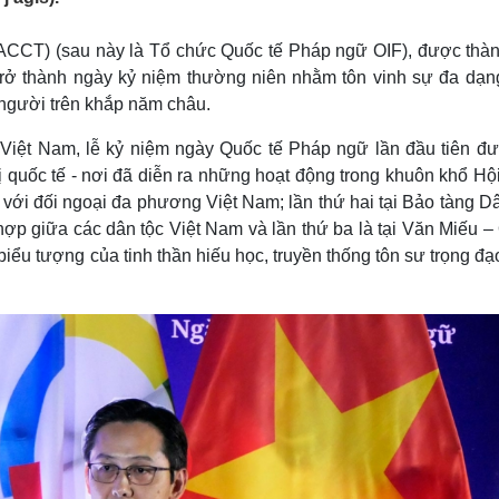
Lịch thi đấu bóng đá
Xe máy
Thế giới thể thao
Tư vấn
(ACCT) (sau này là Tổ chức Quốc tế Pháp ngữ OIF), được thàn
eSports
V
trở thành ngày kỷ niệm thường niên nhằm tôn vinh sự đa dạn
Hậu trường
 người trên khắp năm châu.
Văn hóa
Giải trí
D
 Việt Nam, lễ kỷ niệm ngày Quốc tế Pháp ngữ lần đầu tiên đư
Sân khấu - Điện ảnh
Nghệ sĩ
Văn học
Thời trang
 quốc tế - nơi đã diễn ra những hoạt động trong khuôn khổ Hội
Âm nhạc
Sao Việt
c
với đối ngoại đa phương Việt Nam; lần thứ hai tại Bảo tàng D
Di sản
ợp giữa các dân tộc Việt Nam và lần thứ ba là tại Văn Miếu –
iểu tượng của tinh thần hiếu học, truyền thống tôn sư trọng đạ