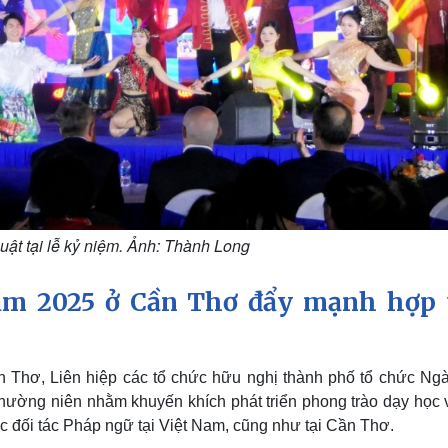
uật tại lễ kỷ niệm. Ảnh: Thành Long
ăm 2025 ở Cần Thơ đẩy mạnh hợp 
n Thơ, Liên hiệp các tổ chức hữu nghị thành phố tổ chức Ngà
hường niên nhằm khuyến khích phát triển phong trào dạy học 
ác đối tác Pháp ngữ tại Việt Nam, cũng như tại Cần Thơ.