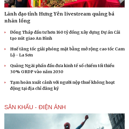
Lãnh đạo tỉnh Hưng Yên livestream quảng bá
nhãn lồng
Đồng Tháp đầu tư hơn 160 tỷ đồng xây dựng Dự án Cải
tạo nút giao An Bình
Huế tăng tốc giải phóng mặt bằng mở rộng cao tốc Cam
Lộ - La Sơn
Quảng Ngãi phấn đấu đưa kinh tế số chiếm tối thiểu
30% GRDP vào năm 2030
Tạm hoãn xuất cảnh với người nộp thuế không hoạt
động tại địa chỉ đăng ký
SÂN KHẤU - ĐIỆN ẢNH
Cải chính