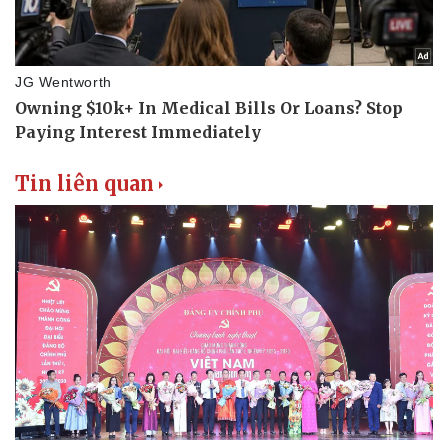
Tin liên quan
Thể thao
Ô tô - Xe máy
Bóng đá
Ô tô
Lịch thi đấu bóng đá
Xe máy
Thế giới thể thao
Tư vấn
eSports
Hậu trường