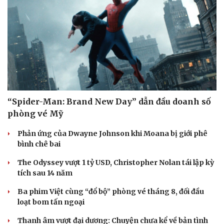
“Spider-Man: Brand New Day” dẫn đầu doanh số
phòng vé Mỹ
Phản ứng của Dwayne Johnson khi Moana bị giới phê
bình chê bai
The Odyssey vượt 1 tỷ USD, Christopher Nolan tái lập kỳ
tích sau 14 năm
Ba phim Việt cùng “đổ bộ” phòng vé tháng 8, đối đầu
loạt bom tấn ngoại
Thanh âm vượt đại dương: Chuyện chưa kể về bản tình