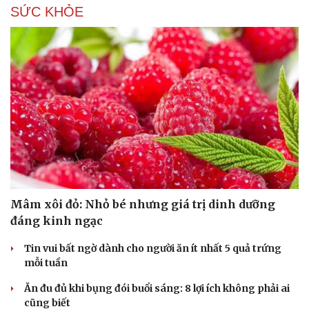
SỨC KHỎE
Mâm xôi đỏ: Nhỏ bé nhưng giá trị dinh dưỡng
đáng kinh ngạc
Du lịch
Podcast
Tin vui bất ngờ dành cho người ăn ít nhất 5 quả trứng
Tư vấn
Câu chuyện thời sự
mỗi tuần
Săn Tour
Đọc truyện đêm khuya
check-in
Cửa sổ tình yêu
Ăn đu đủ khi bụng đói buổi sáng: 8 lợi ích không phải ai
Kể chuyện cho bé
cũng biết