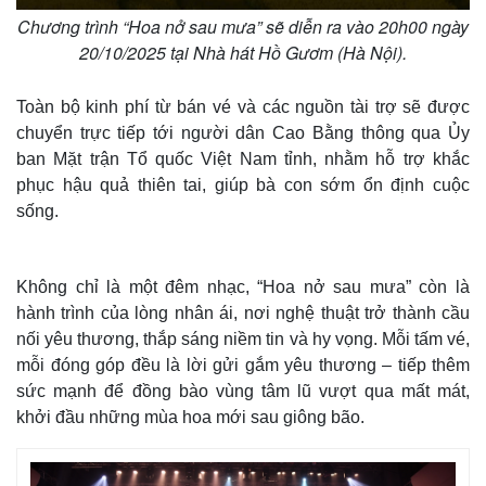
Chương trình “Hoa nở sau mưa” sẽ diễn ra vào 20h00 ngày
20/10/2025 tại Nhà hát Hồ Gươm (Hà Nội).
Toàn bộ kinh phí từ bán vé và các nguồn tài trợ sẽ được
chuyển trực tiếp tới người dân Cao Bằng thông qua Ủy
ban Mặt trận Tổ quốc Việt Nam tỉnh, nhằm hỗ trợ khắc
phục hậu quả thiên tai, giúp bà con sớm ổn định cuộc
sống.
Thế giới
Multimedia
Quan sát
Video
Không chỉ là một đêm nhạc, “Hoa nở sau mưa” còn là
Cuộc sống đó đây
Ảnh
hành trình của lòng nhân ái, nơi nghệ thuật trở thành cầu
Hồ sơ
E-Magazine
nối yêu thương, thắp sáng niềm tin và hy vọng. Mỗi tấm vé,
Infographic
mỗi đóng góp đều là lời gửi gắm yêu thương – tiếp thêm
sức mạnh để đồng bào vùng tâm lũ vượt qua mất mát,
khởi đầu những mùa hoa mới sau giông bão.