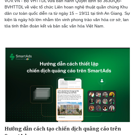
VOV.VN - Bộ VHTTDL vừa ban hành Quyết định số 3630/QĐ-
BVHTTDL về việc tổ chức Liên hoan nghệ thuật quần chúng Khu
dân cư toàn quốc diễn ra từ ngày 15 – 19/11 tại tỉnh An Giang. Sự
kiện là ngày hội lớn nhằm tôn vinh phong trào văn hóa cơ sở, lan
tỏa tinh thần đoàn kết và bản sắc văn hóa Việt Nam.
Doanh nghiệp
Công nghệ
Thông tin doanh nghiệp
Sành điệu
Doanh nghiệp 24h
Tin Công nghệ
Doanh nhân
Trải nghiệm
Vì cộng đồng
Chuyển đổi số
Hướng dẫn cách tạo chiến dịch quảng cáo trên