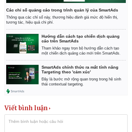
Các chỉ số quảng cáo trong trình quản lý của SmartAds
Thông qua các chỉ số này, thương hiệu đánh giá mức độ hiển thị,
tương tác, hiệu quả chi phí.
Hướng dẫn cách tạo chiến dịch quảng
cáo trên SmartAds
Tham khảo ngay trọn bộ hướng dẫn cách tạo
một chiến dịch quảng cáo mới trên SmartAds.
SmartAds chính thức ra mắt tính năng
Kinh tế
Thị trường
Targeting theo 'cảm xúc'
Bất động sản
Giá vàng
Đây là bước mở rộng quan trọng trong hệ sinh
Khởi nghiệp
Tiêu dùng
thái contextual targeting.
Tỷ giá
Chứng khoán
Giá cà phê
Viết bình luận