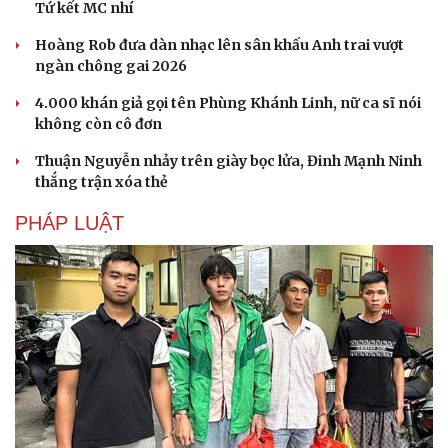
Tứ kết MC nhí
Hoàng Rob đưa dàn nhạc lên sân khấu Anh trai vượt
ngàn chông gai 2026
4.000 khán giả gọi tên Phùng Khánh Linh, nữ ca sĩ nói
không còn cô đơn
Thuận Nguyễn nhảy trên giày bọc lửa, Đinh Mạnh Ninh
thắng trận xóa thẻ
PHÁP LUẬT
Văn hóa
Giải trí
Sân khấu - Điện ảnh
Nghệ sĩ
Văn học
Thời trang
Âm nhạc
Sao Việt
Di sản