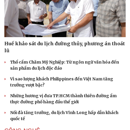
Huế khảo sát du lịch đường thủy, phương án thoát
lũ
Thổ cẩm Chăm Mỹ Nghiệp: Từ ngôn ngữ văn hóa đến
sản phẩm du lịch độc đáo
Sức khỏe
Đời sống
Vì sao lượng khách Philippines đến Việt Nam tăng
Dinh dưỡng - món ngon
Nhà đẹp
trưởng vượt bậc?
Cây thuốc
Blog
Sản phụ khoa
Tình yêu - Gia đình
Những hương vị đưa TP.HCM thành thiên đường ẩm
Nhi khoa
thực đường phố hàng đầu thế giới
Nam khoa
Nối đà tăng trưởng, du lịch Vĩnh Long hấp dẫn khách
Làm đẹp - giảm cân
quốc tế
Phòng mạch online
Ăn sạch sống khỏe