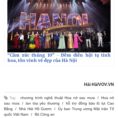
“Cảm xúc tháng 10” - Đêm diễn hội tụ tinh
hoa, tôn vinh vẻ đẹp của Hà Nội
Hải Hà/VOV.VN
Tag:
chương trình nghệ thuật Hoa nở sau mưa
Hoa nở
sau mưa
lan tỏa yêu thương
hỗ trợ đồng bào lũ lụt Cao
Bằng
Nhà Hát Hồ Gươm
Ủy ban Trung ương Mặt trận Tổ
quốc Việt Nam
Bộ Công an