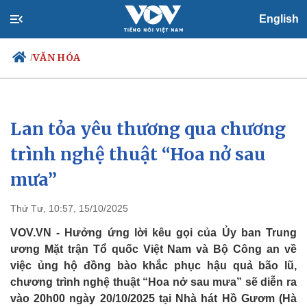
English
VĂN HÓA
/
Lan tỏa yêu thương qua chương
Chính trị
Xã hội
Đảng
Tin 24h
trình nghệ thuật “Hoa nở sau
Tổ chức nhân sự
Dự báo thời tiết
mưa”
Quốc hội
Giáo dục
Nhận diện sự thật
Dấu ấn VOV
Việc làm
Thứ Tư, 10:57, 15/10/2025
Biển đảo
VOV.VN - Hưởng ứng lời kêu gọi của Ủy ban Trung
ương Mặt trận Tổ quốc Việt Nam và Bộ Công an về
việc ủng hộ đồng bào khắc phục hậu quả bão lũ,
chương trình nghệ thuật “Hoa nở sau mưa” sẽ diễn ra
vào 20h00 ngày 20/10/2025 tại Nhà hát Hồ Gươm (Hà