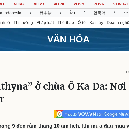
V1
VOV2
VOV3
VOV4
VOV5
VOV6
VOV GT
a Indonesia
/
日本語
/
ខ្មែរ
/
한국어
/
ພາ
inh tế
Thị trường
Pháp luật
Thể thao
Ô tô - Xe máy
Doanh nghi
VĂN HÓA
Thế giới
Multimedia
K
Quan sát
Video
B
T
Cuộc sống đó đây
Ảnh
K
Hồ sơ
E-Magazine
athyna” ở chùa Ô Ka Đa: Nơi 
Infographic
r
Thể thao
Ô tô - Xe máy
D
Bóng đá
Ô tô
T
Lịch thi đấu bóng đá
Xe máy
háng 9 đến rằm tháng 10 âm lịch, khi mưa đầu mùa 
Thế giới thể thao
Tư vấn