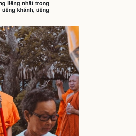
g liêng nhất trong
ì cộng đồng
Chuyển đổi số
 tiếng khánh, tiếng
u lịch
Podcast
Tư vấn
Câu chuyện thời sự
Săn Tour
Đọc truyện đêm khuya
heck-in
Cửa sổ tình yêu
Kể chuyện cho bé
Hạt giống tâm hồn