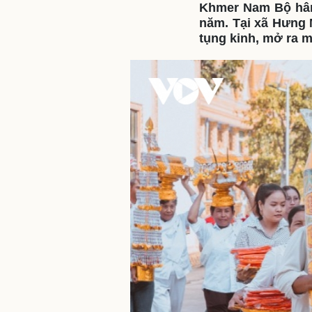
Khmer Nam Bộ hân 
năm. Tại xã Hưng M
tụng kinh, mở ra 
Sức khỏe
Đời sống
Dinh dưỡng - món ngon
Nhà đẹp
Cây thuốc
Blog
Sản phụ khoa
Tình yêu - Gia đình
Nhi khoa
Nam khoa
Làm đẹp - giảm cân
Phòng mạch online
Ăn sạch sống khỏe
Cải chính