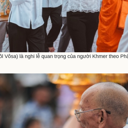
l Vôsa) là nghi lễ quan trọng của người Khmer theo Ph