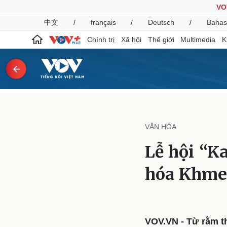
VO
中文
/
français
/
Deutsch
/
Bahas
Chính trị
Xã hội
Thế giới
Multimedia
K
Chính trị
Xã hội
Đảng
Tin 24h
VĂN HÓA
Tổ chức nhân sự
Dự báo thời tiết
Quốc hội
Giáo dục
Lễ hội “K
Nhận diện sự thật
Dấu ấn VOV
Việc làm
hóa Khme
Biển đảo
Pháp luật
Quân sự - Quốc phòng
Vụ án
Vũ khí
Tin nóng
Việt Nam
VOV.VN - Từ rằm t
Tư vấn luật
Phân tích