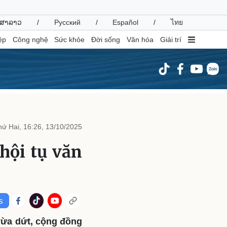
ສາລາວ
/
Русский
/
Español
/
ไทย
ệp
Công nghệ
Sức khỏe
Đời sống
Văn hóa
Giải trí
inh tế
Thị trường
ất động sản
Giá vàng
hứ Hai, 16:26, 13/10/2025
hởi nghiệp
Tiêu dùng
Tỷ giá
hội tụ văn
Chứng khoán
Giá cà phê
oanh nghiệp
Công nghệ
hông tin doanh nghiệp
Sành điệu
Doanh nghiệp 24h
Tin Công nghệ
vừa dứt, cộng đồng
Doanh nhân
Trải nghiệm