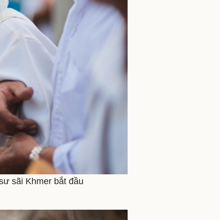
 sư sãi Khmer bắt đầu