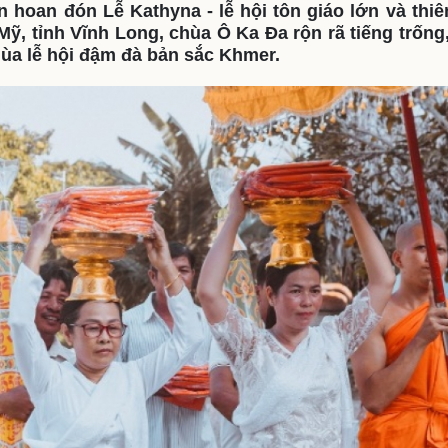
hoan đón Lễ Kathyna - lễ hội tôn giáo lớn và thiên
eSports
V
ỹ, tỉnh Vĩnh Long, chùa Ô Ka Đa rộn rã tiếng trống,
Hậu trường
mùa lễ hội đậm đà bản sắc Khmer.
Văn hóa
Giải trí
D
Sân khấu - Điện ảnh
Nghệ sĩ
Văn học
Thời trang
Âm nhạc
Sao Việt
c
Di sản