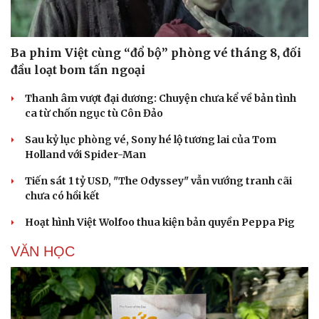
Ba phim Việt cùng “đổ bộ” phòng vé tháng 8, đối
đầu loạt bom tấn ngoại
Thanh âm vượt đại dương: Chuyện chưa kể về bản tình
ca từ chốn ngục tù Côn Đảo
Sau kỷ lục phòng vé, Sony hé lộ tương lai của Tom
Holland với Spider-Man
Tiến sát 1 tỷ USD, "The Odyssey" vẫn vướng tranh cãi
chưa có hồi kết
Hoạt hình Việt Wolfoo thua kiện bản quyền Peppa Pig
VĂN HỌC