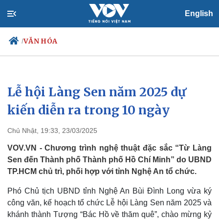
English
VĂN HÓA
/
Lễ hội Làng Sen năm 2025 dự
Chính trị
Xã hội
Đảng
Tin 24h
kiến diễn ra trong 10 ngày
Tổ chức nhân sự
Dự báo thời tiết
Quốc hội
Giáo dục
Chủ Nhật, 19:33, 23/03/2025
Nhận diện sự thật
Dấu ấn VOV
Việc làm
VOV.VN - Chương trình nghệ thuật đặc sắc “Từ Làng
Biển đảo
Sen đến Thành phố Thành phố Hồ Chí Minh” do UBND
TP.HCM chủ trì, phối hợp với tỉnh Nghệ An tổ chức.
Phó Chủ tịch UBND tỉnh Nghệ An Bùi Đình Long vừa ký
công văn, kế hoạch tổ chức Lễ hội Làng Sen năm 2025 và
khánh thành Tượng “Bác Hồ về thăm quê”, chào mừng kỷ