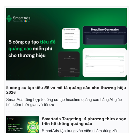
Kinh tế
Thị trường
5 công cụ tạo tiêu đề và mô tả quảng cáo cho thương hiệu
2026
Bất động sản
Giá vàng
SmartAds tổng hợp 5 công cụ tạo headline quảng cáo bằng AI giúp
Khởi nghiệp
Tiêu dùng
tiết kiệm thời gian và tối ưu.
Tỷ giá
Chứng khoán
Smartads Targeting: 4 phương thức chọn
Giá cà phê
trên hệ thống quảng cáo
SmartAds tập trung vào việc nhắm đúng đối