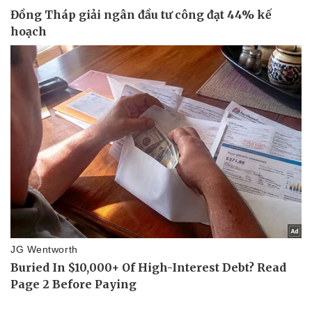
Thể thao
Ô tô - Xe máy
Bóng đá
Ô tô
Lịch thi đấu bóng đá
Xe máy
Thế giới thể thao
Tư vấn
eSports