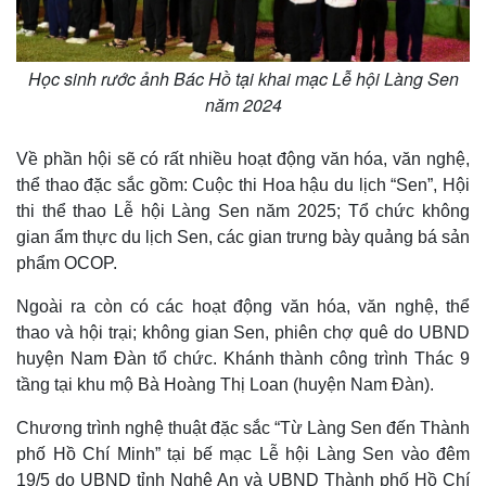
Học sinh rước ảnh Bác Hồ tại khai mạc Lễ hội Làng Sen
năm 2024
Về phần hội sẽ có rất nhiều hoạt động văn hóa, văn nghệ,
thể thao đặc sắc gồm: Cuộc thi Hoa hậu du lịch “Sen”, Hội
thi thể thao Lễ hội Làng Sen năm 2025; Tổ chức không
gian ẩm thực du lịch Sen, các gian trưng bày quảng bá sản
phẩm OCOP.
Thế giới
Multimedia
Ngoài ra còn có các hoạt động văn hóa, văn nghệ, thể
Quan sát
Video
thao và hội trại; không gian Sen, phiên chợ quê do UBND
Cuộc sống đó đây
Ảnh
Hồ sơ
E-Magazine
huyện Nam Đàn tổ chức. Khánh thành công trình Thác 9
Infographic
tầng tại khu mộ Bà Hoàng Thị Loan (huyện Nam Đàn).
Chương trình nghệ thuật đặc sắc “Từ Làng Sen đến Thành
phố Hồ Chí Minh” tại bế mạc Lễ hội Làng Sen vào đêm
19/5 do UBND tỉnh Nghệ An và UBND Thành phố Hồ Chí