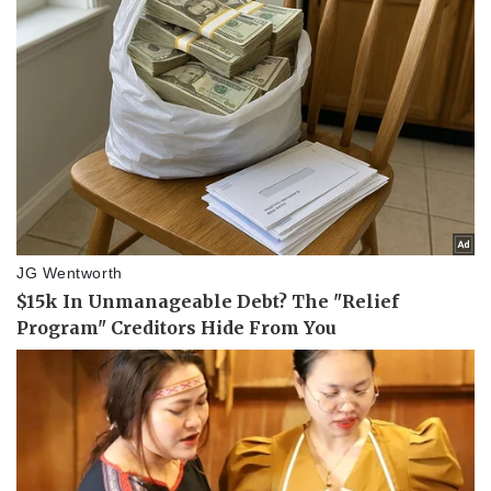
Pháp luật
Quân sự - Quốc phòng
Vụ án
Vũ khí
Tin nóng
Việt Nam
Tư vấn luật
Phân tích