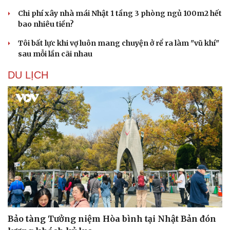
Chi phí xây nhà mái Nhật 1 tầng 3 phòng ngủ 100m2 hết
bao nhiêu tiền?
Tôi bất lực khi vợ luôn mang chuyện ở rể ra làm "vũ khí"
sau mỗi lần cãi nhau
DU LỊCH
Bảo tàng Tưởng niệm Hòa bình tại Nhật Bản đón
Sức khỏe
Đời sống