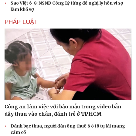
Sao Việt 6-8: NSND Công Lý từng đề nghị ly hôn vì sợ
làm khổ vợ
PHÁP LUẬT
Văn hóa
Giải trí
Sân khấu - Điện ảnh
Nghệ sĩ
Văn học
Thời trang
Âm nhạc
Sao Việt
Di sản
Công an làm việc với bảo mẫu trong video bắn
dây thun vào chân, đánh trẻ ở TP.HCM
Đánh bạc thua, người đàn ông thuê 6 ô tô tự lái mang
cầm cố