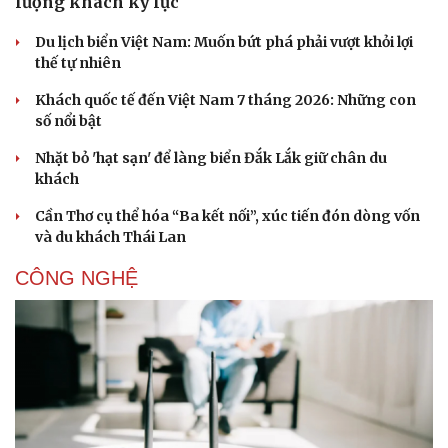
lượng khách kỷ lục
Dinh dưỡng - món ngon
Nhà đẹp
Cây thuốc
Blog
Du lịch biển Việt Nam: Muốn bứt phá phải vượt khỏi lợi
Sản phụ khoa
Tình yêu - Gia đình
thế tự nhiên
Nhi khoa
Nam khoa
Khách quốc tế đến Việt Nam 7 tháng 2026: Những con
Làm đẹp - giảm cân
số nổi bật
Phòng mạch online
Ăn sạch sống khỏe
Nhặt bỏ 'hạt sạn' để làng biển Đắk Lắk giữ chân du
khách
Cần Thơ cụ thể hóa “Ba kết nối”, xúc tiến đón dòng vốn
và du khách Thái Lan
CÔNG NGHỆ