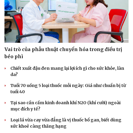
Du lịch
Podcast
Tư vấn
Câu chuyện thời sự
Vai trò của phẫu thuật chuyển hóa trong điều trị
Săn Tour
Đọc truyện đêm khuya
béo phì
check-in
Cửa sổ tình yêu
Kể chuyện cho bé
Chiết xuất đậu đen mang lại lợi ích gì cho sức khỏe, làn
Hạt giống tâm hồn
da?
Tuổi 70 uống 5 loại thuốc mỗi ngày: Giá như chuẩn bị từ
tuổi 40
Tại sao cần cấm kinh doanh khí N2O (khí cười) ngoài
mục đích y tế?
Loại lá vừa cay vừa đắng là vị thuốc bổ gan, biết dùng
sức khoẻ càng thăng hạng