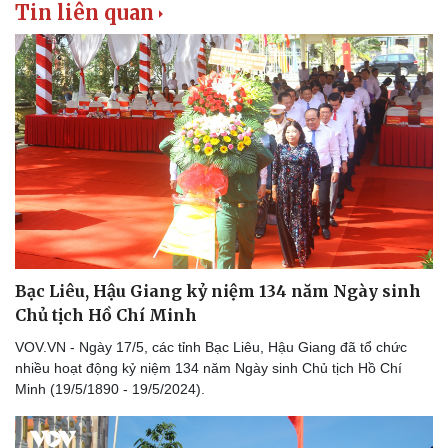
Tin liên quan
Hậu trường
Bạc Liêu, Hậu Giang kỷ niệm 134 năm Ngày sinh
Chủ tịch Hồ Chí Minh
VOV.VN - Ngày 17/5, các tỉnh Bạc Liêu, Hậu Giang đã tổ chức
nhiều hoạt động kỷ niệm 134 năm Ngày sinh Chủ tịch Hồ Chí
Minh (19/5/1890 - 19/5/2024).