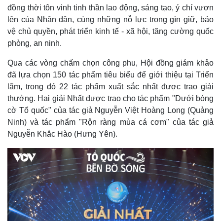
đồng thời tôn vinh tinh thần lao động, sáng tạo, ý chí vươn
lên của Nhân dân, cùng những nỗ lực trong gìn giữ, bảo
vệ chủ quyền, phát triển kinh tế - xã hội, tăng cường quốc
phòng, an ninh.
Qua các vòng chấm chọn công phu, Hội đồng giám khảo
đã lựa chọn 150 tác phẩm tiêu biểu để giới thiệu tại Triển
lãm, trong đó 22 tác phẩm xuất sắc nhất được trao giải
thưởng. Hai giải Nhất được trao cho tác phẩm "Dưới bóng
cờ Tổ quốc" của tác giả Nguyễn Việt Hoàng Long (Quảng
Ninh) và tác phẩm "Rộn ràng mùa cá cơm" của tác giả
Nguyễn Khắc Hào (Hưng Yên).
Kinh tế
Thị trường
Bất động sản
Giá vàng
Khởi nghiệp
Tiêu dùng
Tỷ giá
Chứng khoán