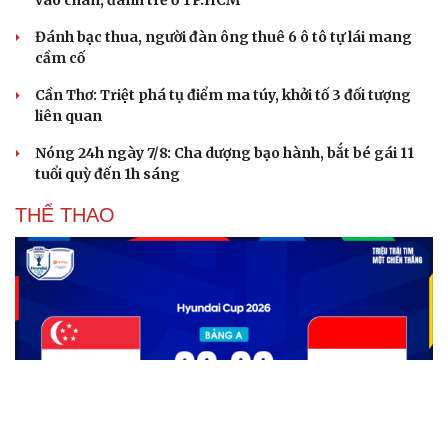
vào chân, đánh trẻ ở TP.HCM
Đánh bạc thua, người đàn ông thuê 6 ô tô tự lái mang
cầm cố
Cần Thơ: Triệt phá tụ điểm ma túy, khởi tố 3 đối tượng
liên quan
Nóng 24h ngày 7/8: Cha dượng bạo hành, bắt bé gái 11
tuổi quỳ đến 1h sáng
THỂ THAO