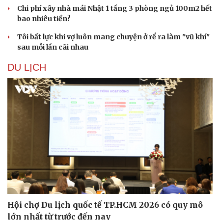
Chi phí xây nhà mái Nhật 1 tầng 3 phòng ngủ 100m2 hết
bao nhiêu tiền?
Tôi bất lực khi vợ luôn mang chuyện ở rể ra làm "vũ khí"
sau mỗi lần cãi nhau
DU LỊCH
Du lịch
Podcast
Tư vấn
Câu chuyện thời sự
Săn Tour
Đọc truyện đêm khuya
Hội chợ Du lịch quốc tế TP.HCM 2026 có quy mô
check-in
Cửa sổ tình yêu
lớn nhất từ trước đến nay
Kể chuyện cho bé