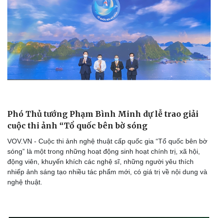
Phó Thủ tướng Phạm Bình Minh dự lễ trao giải
cuộc thi ảnh “Tổ quốc bên bờ sóng
VOV.VN - Cuộc thi ảnh nghệ thuật cấp quốc gia “Tổ quốc bên bờ
Văn hóa
Giải trí
sóng” là một trong những hoạt động sinh hoạt chính trị, xã hội,
Sân khấu - Điện ảnh
Nghệ sĩ
động viên, khuyến khích các nghệ sĩ, những người yêu thích
Văn học
Thời trang
nhiếp ảnh sáng tạo nhiều tác phẩm mới, có giá trị về nội dung và
Âm nhạc
Sao Việt
nghệ thuật.
Di sản