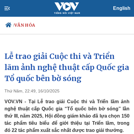
English
VĂN HÓA
/
Lễ trao giải Cuộc thi và Triển
Chính trị
Xã hội
Đảng
Tin 24h
lãm ảnh nghệ thuật cấp Quốc gia
Tổ chức nhân sự
Dự báo thời tiết
Tổ quốc bên bờ sóng
Quốc hội
Giáo dục
Nhận diện sự thật
Dấu ấn VOV
Việc làm
Thứ Năm, 22:49, 16/10/2025
Biển đảo
VOV.VN - Tại Lễ trao giải Cuộc thi và Triển lãm ảnh
nghệ thuật cấp Quốc gia “Tổ quốc bên bờ sóng” lần
thứ III, năm 2025, Hội đồng giám khảo đã lựa chọn 150
tác phẩm tiêu biểu để giới thiệu tại Triển lãm, trong
đó 22 tác phẩm xuất sắc nhất được trao giải thưởng.