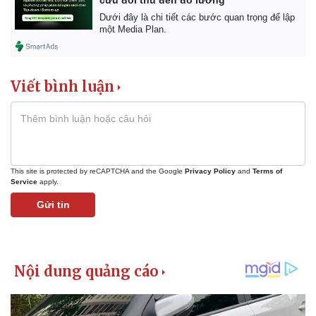
cứu đối thủ đến đo lường
Dưới đây là chi tiết các bước quan trọng để lập
một Media Plan.
Viết bình luận
This site is protected by reCAPTCHA and the Google
Privacy Policy
and
Terms of
Service
apply.
Gửi tin