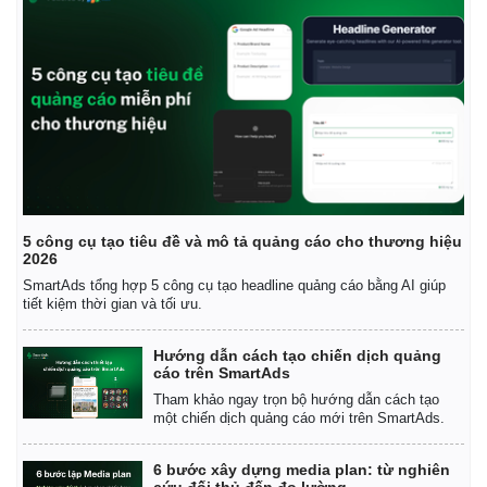
Thể thao
Ô tô - Xe máy
Bóng đá
Ô tô
Lịch thi đấu bóng đá
Xe máy
Thế giới thể thao
Tư vấn
eSports
Hậu trường
5 công cụ tạo tiêu đề và mô tả quảng cáo cho thương hiệu
2026
SmartAds tổng hợp 5 công cụ tạo headline quảng cáo bằng AI giúp
tiết kiệm thời gian và tối ưu.
Hướng dẫn cách tạo chiến dịch quảng
cáo trên SmartAds
Tham khảo ngay trọn bộ hướng dẫn cách tạo
một chiến dịch quảng cáo mới trên SmartAds.
6 bước xây dựng media plan: từ nghiên