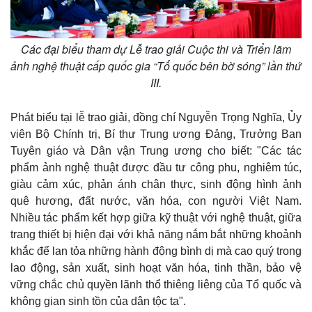
Các đại biểu tham dự Lễ trao giải Cuộc thi và Triển lãm
ảnh nghệ thuật cấp quốc gia “Tổ quốc bên bờ sóng” lần thứ
III.
Phát biểu tại lễ trao giải, đồng chí Nguyễn Trọng Nghĩa, Ủy
viên Bộ Chính trị, Bí thư Trung ương Đảng, Trưởng Ban
Tuyên giáo và Dân vận Trung ương cho biết: "Các tác
phẩm ảnh nghệ thuật được đầu tư công phu, nghiêm túc,
giàu cảm xúc, phản ánh chân thực, sinh động hình ảnh
quê hương, đất nước, văn hóa, con người Việt Nam.
Nhiều tác phẩm kết hợp giữa kỹ thuật với nghệ thuật, giữa
trang thiết bị hiện đại với khả năng nắm bắt những khoảnh
khắc để lan tỏa những hành động bình dị mà cao quý trong
lao động, sản xuất, sinh hoạt văn hóa, tinh thần, bảo vệ
vững chắc chủ quyền lãnh thổ thiêng liêng của Tổ quốc và
không gian sinh tồn của dân tộc ta".