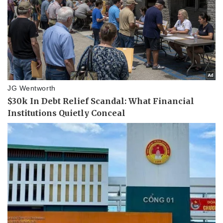
Doanh nghiệp
Công nghệ
Thông tin doanh nghiệp
Sành điệu
Doanh nghiệp 24h
Tin Công nghệ
Doanh nhân
Trải nghiệm
Vì cộng đồng
Chuyển đổi số