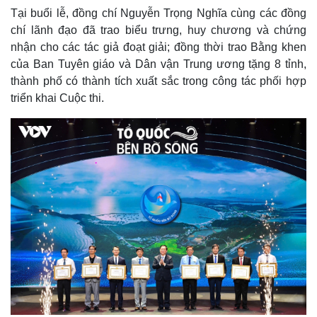
Vụ án
Vũ khí
Tại buổi lễ, đồng chí Nguyễn Trọng Nghĩa cùng các đồng
Tin nóng
Việt Nam
chí lãnh đạo đã trao biểu trưng, huy chương và chứng
Tư vấn luật
Phân tích
nhận cho các tác giả đoạt giải; đồng thời trao Bằng khen
của Ban Tuyên giáo và Dân vận Trung ương tặng 8 tỉnh,
thành phố có thành tích xuất sắc trong công tác phối hợp
triển khai Cuộc thi.