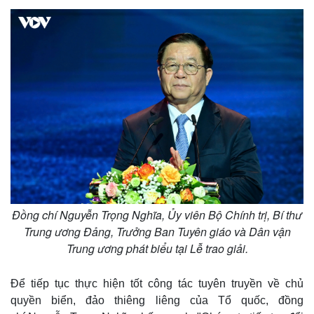
Thế giới
Multimedia
Đồng chí Nguyễn Trọng Nghĩa, Ủy viên Bộ Chính trị, Bí thư
Quan sát
Video
Trung ương Đảng, Trưởng Ban Tuyên giáo và Dân vận
Cuộc sống đó đây
Ảnh
Trung ương phát biểu tại Lễ trao giải.
Hồ sơ
E-Magazine
Infographic
Để tiếp tục thực hiện tốt công tác tuyên truyền về chủ
quyền biển, đảo thiêng liêng của Tổ quốc, đồng