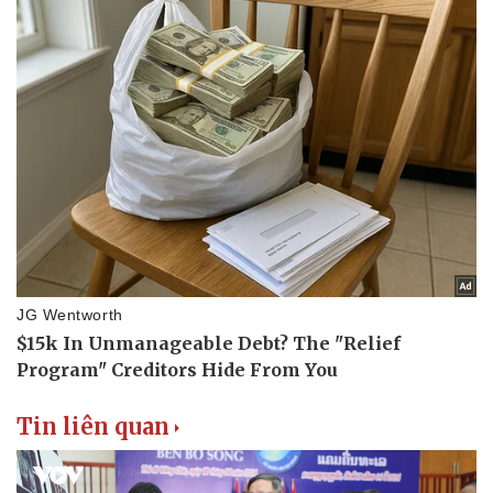
Sức khỏe
Đời sống
Dinh dưỡng - món ngon
Nhà đẹp
Cây thuốc
Blog
Sản phụ khoa
Tình yêu - Gia đình
Nhi khoa
Nam khoa
Làm đẹp - giảm cân
Phòng mạch online
Ăn sạch sống khỏe
Tin liên quan