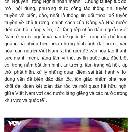
chí Nguyễn Trọng Nghĩa nhấn mạnh: "Chúng ta tiếp tục đổi
mới nội dung, phương thức công tác thông tin, tuyên
truyền về biển, đảo, nhất là thông tin đối thoại để tuyên
truyền về chủ trương, chính sách của Đảng và Nhà nước
đến cán bộ, đảng viên, các tầng lớp nhân dân, người Việt
Nam ở nước ngoài và bạn bè quốc tế. Trong đó chú trọng
quảng bá nhiều hơn nữa những hình ảnh đất nước, văn
hóa, con người Việt Nam ra thế giới để văn hóa tạo thành
sức mạnh mềm, nâng tầm vị thế, uy tín quốc gia, đặc biệt
coi trọng nắm bắt tình hình, tư tưởng, tâm trạng xã hội, kịp
thời phát hiện, xử lý những quan điểm sai trái, hành vi lợi
dụng vấn đề biển đảo dân tộc, tôn giáo nhằm phá hoại
khối đại đoàn kết toàn dân tộc và mối quan hệ hữu nghị
giữa Việt Nam với các nước láng giềng và các nước trong
khu vực và quốc tế".