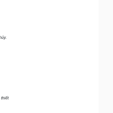
húy.
thiết