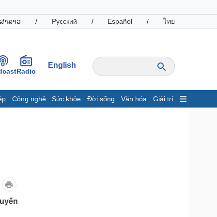
ສາລາວ
/
Русский
/
Español
/
ไทย
English
dcast
Radio
ệp
Công nghệ
Sức khỏe
Đời sống
Văn hóa
Giải trí
inh tế
Thị trường
ất động sản
Giá vàng
hởi nghiệp
Tiêu dùng
Tỷ giá
Chứng khoán
Giá cà phê
oanh nghiệp
Công nghệ
quyến
hông tin doanh nghiệp
Sành điệu