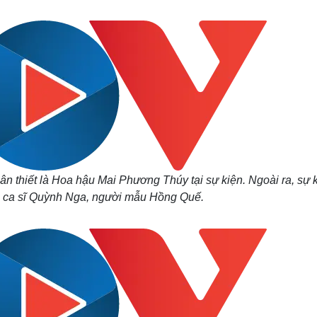
Lịch thi đấu bóng đá
Xe máy
Thế giới thể thao
Tư vấn
eSports
V
Hậu trường
Văn hóa
Giải trí
D
Sân khấu - Điện ảnh
Nghệ sĩ
Văn học
Thời trang
Âm nhạc
Sao Việt
c
Di sản
hân thiết là Hoa hậu Mai Phương Thúy tại sự kiện. Ngoài ra, sự 
a ca sĩ Quỳnh Nga, người mẫu Hồng Quế.