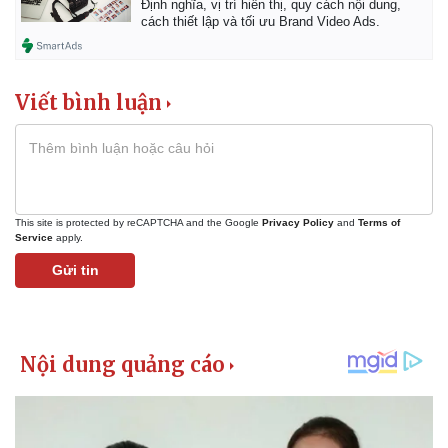
Định nghĩa, vị trí hiển thị, quy cách nội dung,
cách thiết lập và tối ưu Brand Video Ads.
Thể thao
Ô tô - Xe máy
Bóng đá
Ô tô
Viết bình luận
Lịch thi đấu bóng đá
Xe máy
Thế giới thể thao
Tư vấn
eSports
Hậu trường
This site is protected by reCAPTCHA and the Google
Privacy Policy
and
Terms of
Service
apply.
Gửi tin