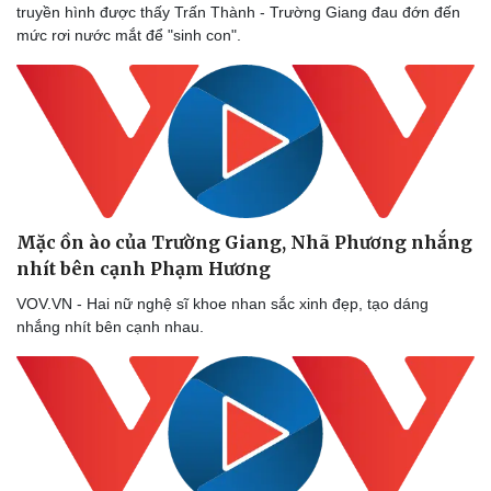
truyền hình được thấy Trấn Thành - Trường Giang đau đớn đến
Du lịch
Podcast
mức rơi nước mắt để "sinh con".
Tư vấn
Câu chuyện thời sự
Săn Tour
Đọc truyện đêm khuya
check-in
Cửa sổ tình yêu
Kể chuyện cho bé
Hạt giống tâm hồn
Mặc ồn ào của Trường Giang, Nhã Phương nhắng
nhít bên cạnh Phạm Hương
VOV.VN - Hai nữ nghệ sĩ khoe nhan sắc xinh đẹp, tạo dáng
nhắng nhít bên cạnh nhau.