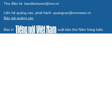
Thư điện tử: baodientuvov@vov.vn
Liên hệ quảng cáo, phát hành: quangcao@vovnews.vn
Báo giá quảng cáo
Báo in
xuất bản thứ Năm hàng tuần
Tổng Biên tập: NGÔ THIỆU PHONG
Phó Tổng Biên tập: Phạm Công Hân, Đặng Thị Khanh, Giang
Trung Sơn, Nguyễn Tuyết Yến
Cơ quan chủ quản: ĐÀI TIẾNG NÓI VIỆT NAM
Không được sao chép lại bất kỳ thông tin nào từ website này khi
chưa có sự đồng ý bằng văn bản của Báo Điện tử Tiếng nói Việt