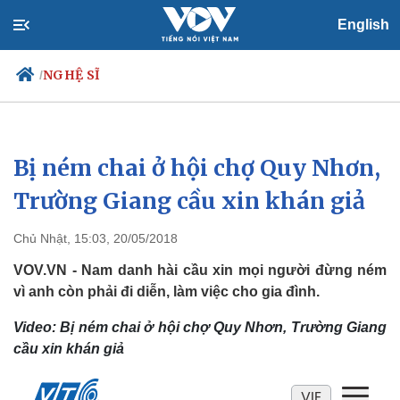
English
NGHỆ SĨ
/
Bị ném chai ở hội chợ Quy Nhơn,
Chính trị
Xã hội
Đảng
Tin 24h
Trường Giang cầu xin khán giả
Tổ chức nhân sự
Dự báo thời tiết
Quốc hội
Giáo dục
Chủ Nhật, 15:03, 20/05/2018
Nhận diện sự thật
Dấu ấn VOV
Việc làm
VOV.VN - Nam danh hài cầu xin mọi người đừng ném
Biển đảo
vì anh còn phải đi diễn, làm việc cho gia đình.
Video: Bị ném chai ở hội chợ Quy Nhơn, Trường Giang
cầu xin khán giả