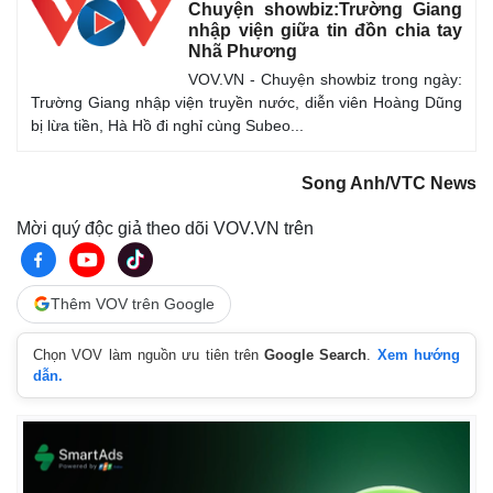
Chuyện showbiz:Trường Giang
nhập viện giữa tin đồn chia tay
Nhã Phương
VOV.VN - Chuyện showbiz trong ngày:
Trường Giang nhập viện truyền nước, diễn viên Hoàng Dũng
bị lừa tiền, Hà Hồ đi nghỉ cùng Subeo...
Song Anh/VTC News
Mời quý độc giả theo dõi VOV.VN trên
Pháp luật
Quân sự - Quốc phòng
Vụ án
Vũ khí
Thêm VOV trên Google
Tin nóng
Việt Nam
Tư vấn luật
Phân tích
Chọn VOV làm nguồn ưu tiên trên
Google Search
.
Xem hướng
dẫn.