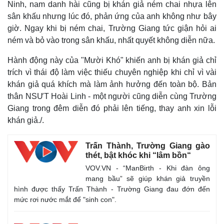
Ninh, nam danh hài cũng bị khán giả ném chai nhựa lên
Chứng khoán
sân khấu nhưng lúc đó, phản ứng của anh không như bây
Giá cà phê
giờ. Ngay khi bị ném chai, Trường Giang tức giận hỏi ai
ném và bỏ vào trong sân khấu, nhất quyết không diễn nữa.
Hành động này của "Mười Khó" khiến anh bị khán giả chỉ
trích vì thái độ làm việc thiếu chuyên nghiệp khi chỉ vì vài
khán giả quá khích mà làm ảnh hưởng đến toàn bộ. Bản
thân NSƯT Hoài Linh - một người cũng diễn cùng Trường
Giang trong đêm diễn đó phải lên tiếng, thay anh xin lỗi
khán giả./.
Trấn Thành, Trường Giang gào
thét, bật khóc khi “lâm bồn“
VOV.VN - “ManBirth - Khi đàn ông
mang bầu” sẽ giúp khán giả truyền
hình được thấy Trấn Thành - Trường Giang đau đớn đến
mức rơi nước mắt để "sinh con".