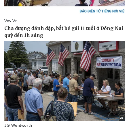
Sức khỏe
Đời sống
Dinh dưỡng - món ngon
Nhà đẹp
Cây thuốc
Blog
Sản phụ khoa
Tình yêu - Gia đình
Nhi khoa
Nam khoa
Làm đẹp - giảm cân
Phòng mạch online
Ăn sạch sống khỏe