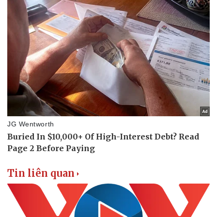
Văn hóa
Giải trí
Sân khấu - Điện ảnh
Nghệ sĩ
Văn học
Thời trang
Âm nhạc
Sao Việt
Di sản
Tin liên quan