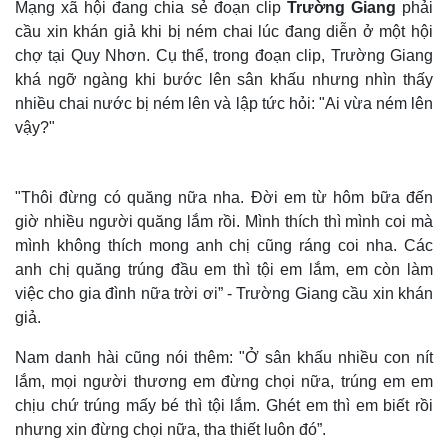
Mạng xã hội đang chia sẻ đoạn clip
Trường Giang
phải
cầu xin khán giả khi bị ném chai lúc đang diễn ở một hội
chợ tại Quy Nhơn. Cụ thể, trong đoạn clip, Trường Giang
Thế giới
Multimedia
khá ngỡ ngàng khi bước lên sân khấu nhưng nhìn thấy
nhiều chai nước bị ném lên và lập tức hỏi: "Ai vừa ném lên
Quan sát
Video
Cuộc sống đó đây
Ảnh
vậy?"
Hồ sơ
E-Magazine
Infographic
"Thôi đừng có quăng nữa nha. Đời em từ hôm bữa đến
giờ nhiều người quăng lắm rồi. Mình thích thì mình coi mà
mình không thích mong anh chị cũng ráng coi nha. Các
anh chị quăng trúng đầu em thì tội em lắm, em còn làm
việc cho gia đình nữa trời ơi” - Trường Giang cầu xin khán
giả.
Nam danh hài cũng nói thêm: "Ở sân khấu nhiều con nít
lắm, mọi người thương em đừng chọi nữa, trúng em em
chịu chứ trúng mấy bé thì tội lắm. Ghét em thì em biết rồi
nhưng xin đừng chọi nữa, tha thiết luôn đó”.