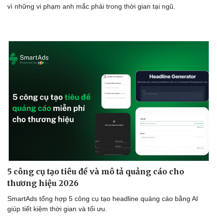
vì những vi phạm anh mắc phải trong thời gian tại ngũ.
Du lịch
Podcast
Tư vấn
Câu chuyện thời sự
Săn Tour
Đọc truyện đêm khuya
5 công cụ tạo tiêu đề và mô tả quảng cáo cho
check-in
Cửa sổ tình yêu
Kể chuyện cho bé
thương hiệu 2026
Hạt giống tâm hồn
SmartAds tổng hợp 5 công cụ tạo headline quảng cáo bằng AI
giúp tiết kiệm thời gian và tối ưu.