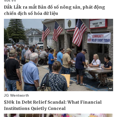
Thể thao
Ô tô - Xe máy
Bóng đá
Ô tô
Lịch thi đấu bóng đá
Xe máy
Thế giới thể thao
Tư vấn
eSports
Hậu trường