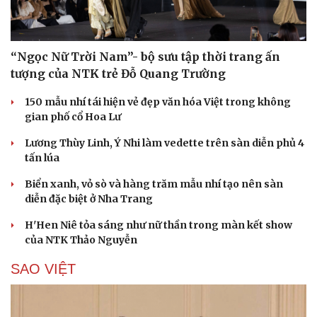
“Ngọc Nữ Trời Nam”- bộ sưu tập thời trang ấn
tượng của NTK trẻ Đỗ Quang Trường
150 mẫu nhí tái hiện vẻ đẹp văn hóa Việt trong không
gian phố cổ Hoa Lư
Lương Thùy Linh, Ý Nhi làm vedette trên sàn diễn phủ 4
tấn lúa
Biển xanh, vỏ sò và hàng trăm mẫu nhí tạo nên sàn
diễn đặc biệt ở Nha Trang
H'Hen Niê tỏa sáng như nữ thần trong màn kết show
của NTK Thảo Nguyễn
SAO VIỆT