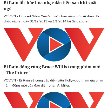
Bi Rain tổ chức hòa nhạc đầu tiên sau khi xuất
ngũ
VOV.VN - Concert “New Year’s Eve” chào năm mới sẽ được tổ
chức vào 2 ngày 31/12/2013 và 1/1/2014 tại Singapore.
Bi Rain đóng cùng Bruce Willis trong phim mới
Văn hóa
Giải trí
“The Prince”
Sân khấu - Điện ảnh
Nghệ sĩ
VOV.VN - Bi Rain sẽ cùng các diễn viên Hollywood tham gia phim
Văn học
Thời trang
hành động mới của đạo diễn Brian A. Miller.
Âm nhạc
Sao Việt
Di sản