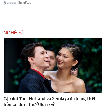
| SmartAds
NGHỆ SĨ
Cặp đôi Tom Holland và Zendaya đã bí mật kết
hôn tại dinh thự ở Surrey?