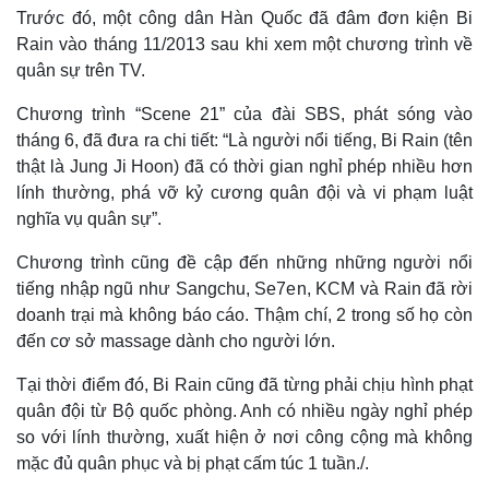
Trước đó, một công dân Hàn Quốc đã đâm đơn kiện Bi
Rain vào tháng 11/2013 sau khi xem một chương trình về
quân sự trên TV.
Chương trình “Scene 21” của đài SBS, phát sóng vào
tháng 6, đã đưa ra chi tiết: “Là người nổi tiếng, Bi Rain (tên
thật là Jung Ji Hoon) đã có thời gian nghỉ phép nhiều hơn
lính thường, phá vỡ kỷ cương quân đội và vi phạm luật
nghĩa vụ quân sự”.
Thế giới
Multimedia
Chương trình cũng đề cập đến những những người nổi
Quan sát
Video
tiếng nhập ngũ như Sangchu, Se7en, KCM và Rain đã rời
Cuộc sống đó đây
Ảnh
doanh trại mà không báo cáo. Thậm chí, 2 trong số họ còn
Hồ sơ
E-Magazine
đến cơ sở massage dành cho người lớn.
Infographic
Tại thời điểm đó, Bi Rain cũng đã từng phải chịu hình phạt
quân đội từ Bộ quốc phòng. Anh có nhiều ngày nghỉ phép
so với lính thường, xuất hiện ở nơi công cộng mà không
mặc đủ quân phục và bị phạt cấm túc 1 tuần./.