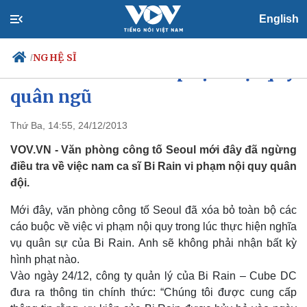
English
NGHỆ SĨ
/
Bi Rain thoát án vi phạm nội quy
quân ngũ
Thứ Ba, 14:55, 24/12/2013
Chính trị
Xã hội
Đảng
Tin 24h
VOV.VN - Văn phòng công tố Seoul mới đây đã ngừng
Tổ chức nhân sự
Dự báo thời tiết
điều tra về việc nam ca sĩ Bi Rain vi phạm nội quy quân
Quốc hội
Giáo dục
đội.
Nhận diện sự thật
Dấu ấn VOV
Việc làm
Mới đây, văn phòng công tố Seoul đã xóa bỏ toàn bộ các
Biển đảo
cáo buộc về việc vi phạm nội quy trong lúc thực hiện nghĩa
vụ quân sự của Bi Rain. Anh sẽ không phải nhận bất kỳ
hình phạt nào.
Vào ngày 24/12, công ty quản lý của Bi Rain – Cube DC
đưa ra thông tin chính thức: “Chúng tôi được cung cấp