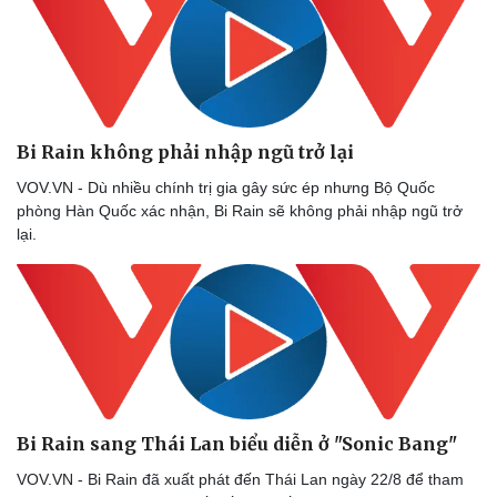
Bi Rain không phải nhập ngũ trở lại
VOV.VN - Dù nhiều chính trị gia gây sức ép nhưng Bộ Quốc
phòng Hàn Quốc xác nhận, Bi Rain sẽ không phải nhập ngũ trở
lại.
Sức khỏe
Đời sống
Dinh dưỡng - món ngon
Nhà đẹp
Cây thuốc
Blog
Sản phụ khoa
Tình yêu - Gia đình
Nhi khoa
Nam khoa
Làm đẹp - giảm cân
Phòng mạch online
Ăn sạch sống khỏe
Bi Rain sang Thái Lan biểu diễn ở "Sonic Bang"
VOV.VN - Bi Rain đã xuất phát đến Thái Lan ngày 22/8 để tham