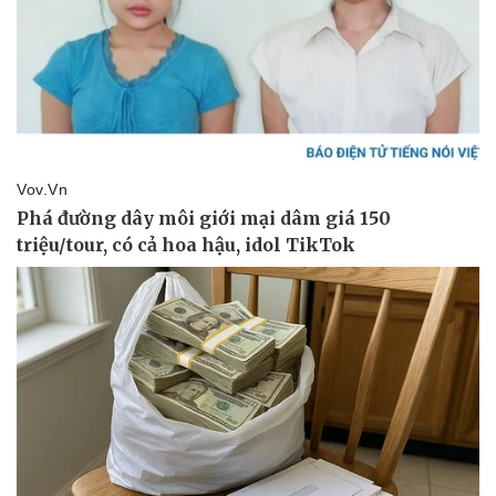
Pháp luật
Quân sự - Quốc phòng
Vụ án
Vũ khí
Tin nóng
Việt Nam
Tư vấn luật
Phân tích