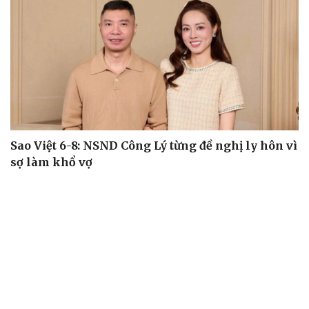
Sao Việt 6-8: NSND Công Lý từng đề nghị ly hôn vì
sợ làm khổ vợ
Sao Việt 5-8: Ca sĩ Phương Diễm Huyền bị khởi tố vì vấn
đề bản quyền
Sao Việt 4-8: Hiền Thục rạng rỡ trên phố London với vẻ
đẹp không tuổi
Sao Việt 3-8: Hai ái nữ nhà Quyền Linh cùng khoe sắc
Sao Việt 2-8: Chi Pu gợi cảm tại sự kiện quốc tế, chia sẻ