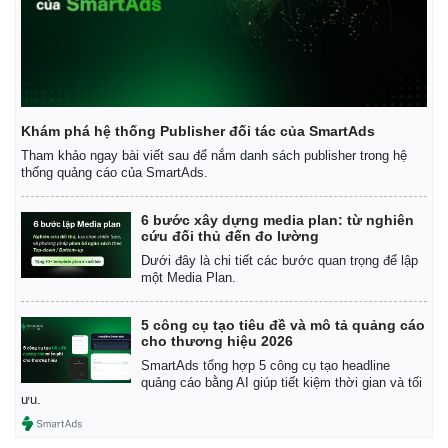
Khám phá hệ thống Publisher đối tác của SmartAds
Tham khảo ngay bài viết sau để nắm danh sách publisher trong hệ
thống quảng cáo của SmartAds.
Kinh tế
Thị trường
6 bước xây dựng media plan: từ nghiên
cứu đối thủ đến đo lường
Bất động sản
Giá vàng
Dưới đây là chi tiết các bước quan trọng để lập
Khởi nghiệp
Tiêu dùng
một Media Plan.
Tỷ giá
Chứng khoán
5 công cụ tạo tiêu đề và mô tả quảng cáo
Giá cà phê
cho thương hiệu 2026
SmartAds tổng hợp 5 công cụ tạo headline
quảng cáo bằng AI giúp tiết kiệm thời gian và tối
ưu.