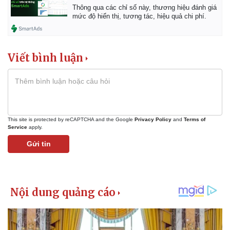
Thông qua các chỉ số này, thương hiệu đánh giá
mức độ hiển thị, tương tác, hiệu quả chi phí.
Kinh tế
Thị trường
Viết bình luận
Bất động sản
Giá vàng
Khởi nghiệp
Tiêu dùng
Tỷ giá
Chứng khoán
Giá cà phê
This site is protected by reCAPTCHA and the Google
Privacy Policy
and
Terms of
Service
apply.
Gửi tin