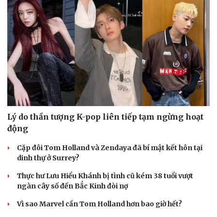
Du lịch
Podcast
Lý do thần tượng K-pop liên tiếp tạm ngừng hoạt
Tư vấn
Câu chuyện thời sự
động
Săn Tour
Đọc truyện đêm khuya
check-in
Cửa sổ tình yêu
Cặp đôi Tom Holland và Zendaya đã bí mật kết hôn tại
Kể chuyện cho bé
dinh thự ở Surrey?
Hạt giống tâm hồn
Thực hư Lưu Hiểu Khánh bị tình cũ kém 38 tuổi vượt
ngàn cây số đến Bắc Kinh đòi nợ
Vì sao Marvel cần Tom Holland hơn bao giờ hết?