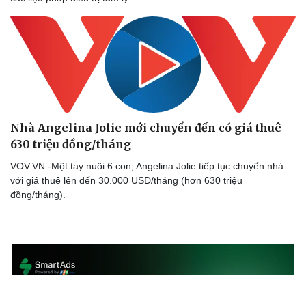
Nhà Angelina Jolie mới chuyển đến có giá thuê
630 triệu đồng/tháng
VOV.VN -Một tay nuôi 6 con, Angelina Jolie tiếp tục chuyển nhà
với giá thuê lên đến 30.000 USD/tháng (hơn 630 triệu
đồng/tháng).
Văn hóa
Giải trí
Sân khấu - Điện ảnh
Nghệ sĩ
Văn học
Thời trang
Âm nhạc
Sao Việt
Di sản