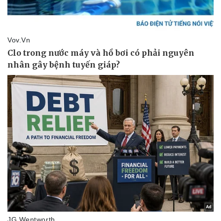
Thể thao
Ô tô - Xe máy
Bóng đá
Ô tô
Lịch thi đấu bóng đá
Xe máy