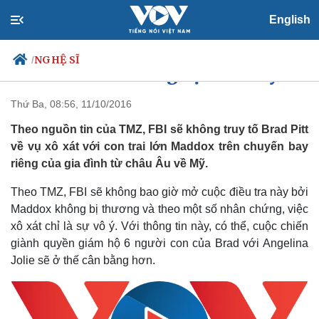
English
NGHỆ SĨ
/
Brad Pitt sẽ không bị FBI truy tố
Thứ Ba, 08:56, 11/10/2016
Theo nguồn tin của TMZ, FBI sẽ không truy tố Brad Pitt
Chính trị
Xã hội
về vụ xô xát với con trai lớn Maddox trên chuyến bay
Đảng
Tin 24h
riêng của gia đình từ châu Âu về Mỹ.
Tổ chức nhân sự
Dự báo thời tiết
Quốc hội
Giáo dục
Theo TMZ, FBI sẽ không bao giờ mở cuộc điều tra này bởi
Nhận diện sự thật
Dấu ấn VOV
Maddox không bị thương và theo một số nhân chứng, việc
Việc làm
xô xát chỉ là sự vô ý. Với thông tin này, có thể, cuộc chiến
Biển đảo
giành quyền giám hộ 6 người con của Brad với Angelina
Jolie sẽ ở thế cân bằng hơn.