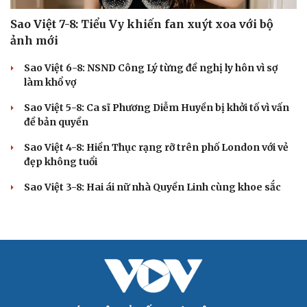
Sao Việt 7-8: Tiểu Vy khiến fan xuýt xoa với bộ
ảnh mới
Sao Việt 6-8: NSND Công Lý từng đề nghị ly hôn vì sợ
làm khổ vợ
Sao Việt 5-8: Ca sĩ Phương Diễm Huyền bị khởi tố vì vấn
đề bản quyền
Sao Việt 4-8: Hiền Thục rạng rỡ trên phố London với vẻ
đẹp không tuổi
Sao Việt 3-8: Hai ái nữ nhà Quyền Linh cùng khoe sắc