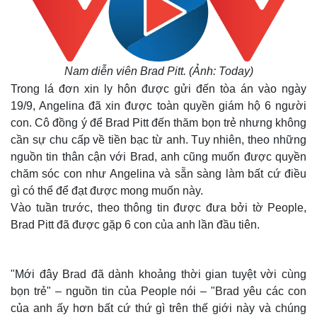
Nam diễn viên Brad Pitt. (Ảnh: Today)
Trong lá đơn xin ly hôn được gửi đến tòa án vào ngày
19/9, Angelina đã xin được toàn quyền giám hộ 6 người
con. Cô đồng ý để Brad Pitt đến thăm bọn trẻ nhưng không
cần sự chu cấp về tiền bạc từ anh. Tuy nhiên, theo những
nguồn tin thân cận với Brad, anh cũng muốn được quyền
chăm sóc con như Angelina và sẵn sàng làm bất cứ điều
gì có thể để đạt được mong muốn này.
Vào tuần trước, theo thông tin được đưa bởi tờ People,
Brad Pitt đã được gặp 6 con của anh lần đầu tiên.
"Mới đây Brad đã dành khoảng thời gian tuyệt vời cùng
bọn trẻ" – nguồn tin của People nói – "Brad yêu các con
của anh ấy hơn bất cứ thứ gì trên thế giới này và chúng