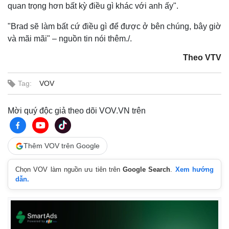
quan trọng hơn bất kỳ điều gì khác với anh ấy".
"Brad sẽ làm bất cứ điều gì để được ở bên chúng, bây giờ
và mãi mãi" – nguồn tin nói thêm./.
Theo VTV
Thế giới
Multimedia
Tag:
VOV
Quan sát
Video
Cuộc sống đó đây
Ảnh
Mời quý độc giả theo dõi VOV.VN trên
Hồ sơ
E-Magazine
Infographic
Thêm VOV trên Google
Chọn VOV làm nguồn ưu tiên trên
Google Search
.
Xem hướng
dẫn.