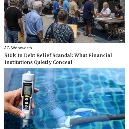
Pháp luật
Quân sự - Quốc phòng
Vụ án
Vũ khí
Tin nóng
Việt Nam
Tư vấn luật
Phân tích