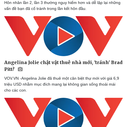
Hôn nhân lần 2, lần 3 thường nguy hiểm hơn và dễ lặp lại những
vấn đề bạn đã cố tránh trong lần kết hôn đầu.
Angelina Jolie chật vật thuê nhà mới, 'tránh' Brad
Pitt?
Sức khỏe
Đời sống
VOV.VN -Angelina Jolie đã thuê một căn biệt thự mới với giá 6,9
triệu USD nhằm mục đích mang lại không gian sống thoải mái
Dinh dưỡng - món ngon
Nhà đẹp
cho các con.
Cây thuốc
Blog
Sản phụ khoa
Tình yêu - Gia đình
Nhi khoa
Nam khoa
Làm đẹp - giảm cân
Phòng mạch online