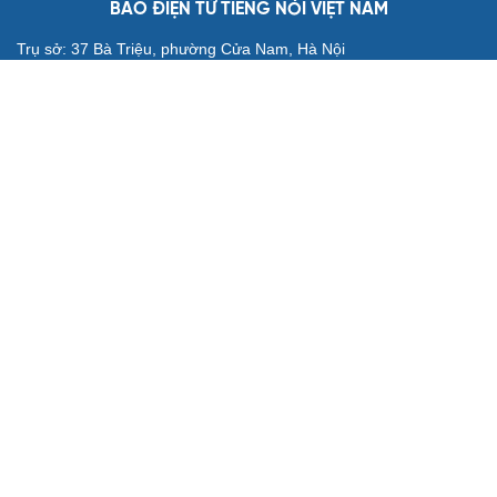
BÁO ĐIỆN TỬ TIẾNG NÓI VIỆT NAM
Trụ sở: 37 Bà Triệu, phường Cửa Nam, Hà Nội
Điện thoại: 84-24-22105148, 84-24-39785691
Thư điện tử: baodientuvov@vov.vn
Liên hệ quảng cáo, phát hành: quangcao@vovnews.vn
Báo giá quảng cáo
Báo in
xuất bản thứ Năm hàng tuần
Tổng Biên tập: NGÔ THIỆU PHONG
Phó Tổng Biên tập: Phạm Công Hân, Đặng Thị Khanh, Giang
Trung Sơn, Nguyễn Tuyết Yến
Cơ quan chủ quản: ĐÀI TIẾNG NÓI VIỆT NAM