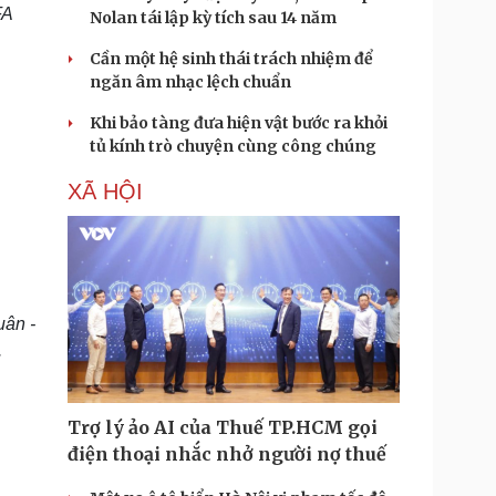
FA
Nolan tái lập kỳ tích sau 14 năm
Cần một hệ sinh thái trách nhiệm để
ngăn âm nhạc lệch chuẩn
Khi bảo tàng đưa hiện vật bước ra khỏi
tủ kính trò chuyện cùng công chúng
XÃ HỘI
uân -
.
Trợ lý ảo AI của Thuế TP.HCM gọi
điện thoại nhắc nhở người nợ thuế