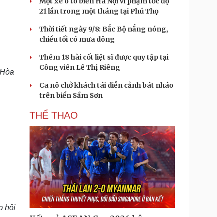
Một xe ô tô biển Hà Nội vi phạm tốc độ
21 lần trong một tháng tại Phú Thọ
Thời tiết ngày 9/8: Bắc Bộ nắng nóng,
chiều tối có mưa dông
Thêm 18 hài cốt liệt sĩ được quy tập tại
Công viên Lê Thị Riêng
, Hòa
Ca nô chở khách tái diễn cảnh bát nháo
trên biển Sầm Sơn
THỂ THAO
p hội