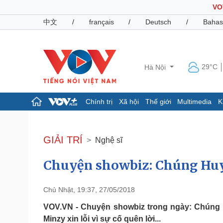
VO
中文
/
français
/
Deutsch
/
Bahas
29°C
Hà Nội
Chính trị
Xã hội
Thế giới
Multimedia
K
Chính trị
Xã hội
Đảng
Tin 24h
GIẢI TRÍ
Nghệ sĩ
Tổ chức nhân sự
Dự báo thời tiết
Quốc hội
Giáo dục
Chuyện showbiz: Chúng Huyề
Nhận diện sự thật
Dấu ấn VOV
Việc làm
Biển đảo
Chủ Nhật, 19:37, 27/05/2018
Pháp luật
Quân sự - Quốc phòng
VOV.VN - Chuyện showbiz trong ngày: Chúng H
Vụ án
Vũ khí
Minzy xin lỗi vì sự cố quên lời...