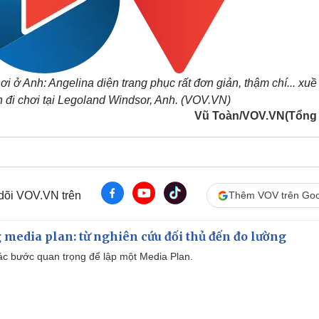
i ở Anh: Angelina diện trang phục rất đơn giản, thậm chí... xuề
 đi chơi tại Legoland Windsor, Anh. (VOV.VN)
Vũ Toàn/VOV.VN(Tổng
 dõi VOV.VN trên
Thêm VOV trên Goo
 media plan: từ nghiên cứu đối thủ đến đo lường
 các bước quan trọng để lập một Media Plan.