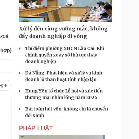
Xử lý đến cùng vướng mắc, không
đẩy doanh nghiệp đi vòng
 xoà
Thí điểm phường XHCN Lào Cai: Khi
 hợp)
chính quyền xoay sở thủ tục thay
doanh nghiệp
Đà Nẵng: Phát hiện và xử lý vụ kinh
doanh lô than hoạt tính nhập lậu
gle
Hưng Yên tổ chức Lễ hội và xúc tiến
thương mại nhãn lồng năm 2026
Bài toán hút vốn, không chỉ là chuyển
đổi xanh
PHÁP LUẬT