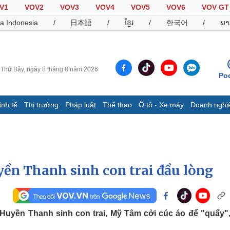
V1
VOV2
VOV3
VOV4
VOV5
VOV6
VOV GT
a Indonesia
/
日本語
/
ខ្មែរ
/
한국어
/
ພາ
Thứ Bảy, ngày 8 tháng 8 năm 2026
Po
inh tế
Thị trường
Pháp luật
Thể thao
Ô tô - Xe máy
Doanh nghi
Thế giới
Multimedia
K
Quan sát
Video
B
Cuộc sống đó đây
Ảnh
K
Hồ sơ
E-Magazine
n Thanh sinh con trai đầu lòng
Infographic
Thể thao
Ô tô - Xe máy
D
uyền Thanh sinh con trai, Mỹ Tâm cởi cúc áo để "quẩy"
Bóng đá
Ô tô
T