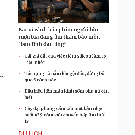
Doanh nghiệp 24h
Tin Công nghệ
Doanh nhân
Trải nghiệm
ì cộng đồng
Chuyển đổi số
Bác sĩ cảnh báo phim người lớn,
u lịch
Podcast
rượu bia đang âm thầm bào mòn
Tư vấn
Câu chuyện thời sự
"bản lĩnh đàn ông"
Săn Tour
Đọc truyện đêm khuya
heck-in
Cửa sổ tình yêu
Cái giá đắt của việc tiêm silicon làm to
Kể chuyện cho bé
"cậu nhỏ"
Hạt giống tâm hồn
Tóc rụng cả nắm khi gội đầu, đừng bỏ
 xã
qua 5 cách này
Dấu hiệu tiền mãn kinh sớm phụ nữ cần
biết
Cây đại phong cầm tấu một bản nhạc
suốt 639 năm vừa chuyển hợp âm thứ
17
DU LỊCH