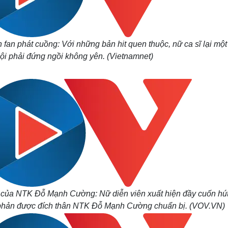
 fan phát cuồng: Với những bản hit quen thuộc, nữ ca sĩ lại một
ội phải đứng ngồi không yên. (Vietnamnet)
 của NTK Đỗ Mạnh Cường: Nữ diễn viên xuất hiện đầy cuốn hút
g phản được đích thân NTK Đỗ Mạnh Cường chuẩn bị. (VOV.VN)