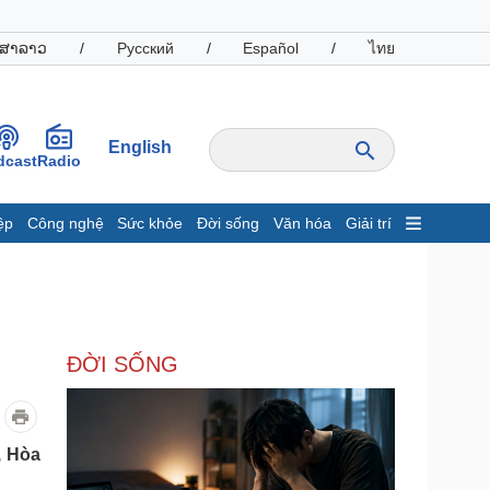
ສາລາວ
/
Русский
/
Español
/
ไทย
English
dcast
Radio
ệp
Công nghệ
Sức khỏe
Đời sống
Văn hóa
Giải trí
inh tế
Thị trường
ất động sản
Giá vàng
hởi nghiệp
Tiêu dùng
Tỷ giá
ĐỜI SỐNG
Chứng khoán
Giá cà phê
oanh nghiệp
Công nghệ
, Hòa
hông tin doanh nghiệp
Sành điệu