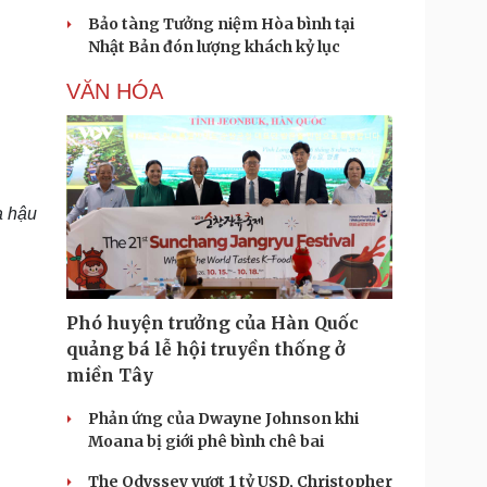
Bảo tàng Tưởng niệm Hòa bình tại
Nhật Bản đón lượng khách kỷ lục
VĂN HÓA
a hậu
Phó huyện trưởng của Hàn Quốc
quảng bá lễ hội truyền thống ở
miền Tây
Phản ứng của Dwayne Johnson khi
Moana bị giới phê bình chê bai
The Odyssey vượt 1 tỷ USD, Christopher