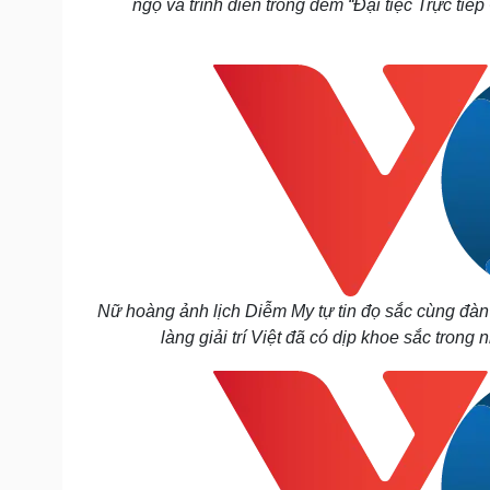
ngộ và trình diễn trong đêm “Đại tiệc Trực t
Nữ hoàng ảnh lịch Diễm My tự tin đọ sắc cùng đà
làng giải trí Việt đã có dịp khoe sắc tro