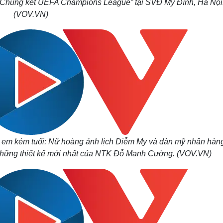
iếp Chung kết UEFA Champions League” tại SVĐ Mỹ Đình, Hà Nội
(VOV.VN)
n em kém tuổi: Nữ hoàng ảnh lịch Diễm My và dàn mỹ nhân hàn
ng những thiết kế mới nhất của NTK Đỗ Mạnh Cường. (VOV.VN)