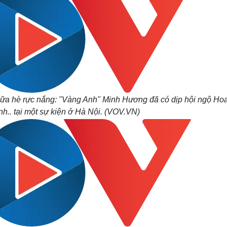
iữa hè rực nắng: "Vàng Anh" Minh Hương đã có dịp hội ngộ Ho
h.. tại một sự kiện ở Hà Nội. (VOV.VN)