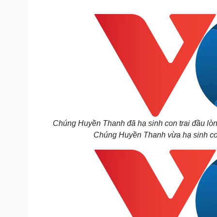
Tin nóng
Việt Nam
Tư vấn luật
Phân tích
Sức khỏe
Đời sống
Dinh dưỡng - món ngon
Nhà đẹp
Cây thuốc
Blog
Sản phụ khoa
Tình yêu - Gia đình
Nhi khoa
Nam khoa
Làm đẹp - giảm cân
Chúng Huyền Thanh đã hạ sinh con trai đầu lòn
Phòng mạch online
Chúng Huyền Thanh vừa hạ sinh con
Ăn sạch sống khỏe
Cải chính