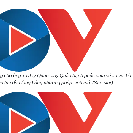
Lịch thi đấu bóng đá
Xe máy
Thế giới thể thao
Tư vấn
eSports
V
Hậu trường
Văn hóa
Giải trí
D
Sân khấu - Điện ảnh
Nghệ sĩ
Văn học
Thời trang
Âm nhạc
Sao Việt
c
Di sản
g cho ông xã Jay Quân: Jay Quân hạnh phúc chia sẻ tin vui bà
 trai đầu lòng bằng phương pháp sinh mổ. (Sao star)