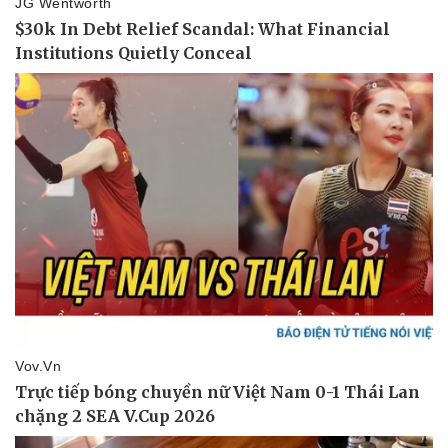
Sức khỏe
Đời sống
Dinh dưỡng - món ngon
Nhà đẹp
Cây thuốc
Blog