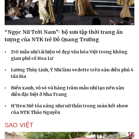
“Ngọc Nữ Trời Nam”- bộ sưu tập thời trang ấn
tượng của NTK trẻ Đỗ Quang Trường
150 mẫu nhí tái hiện vẻ đẹp văn hóa Việt trong không
gian phố cổ Hoa Lư
Lương Thùy Linh, Ý Nhi làm vedette trên sàn diễn phủ 4
tấn lúa
Biển xanh, vỏ sò và hàng trăm mẫu nhí tạo nên sàn
diễn đặc biệt ở Nha Trang
H'Hen Niê tỏa sáng như nữ thần trong màn kết show
của NTK Thảo Nguyễn
SAO VIỆT