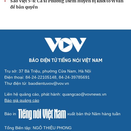
Sao Việt 5-8: Ca sĩ Phương Diễm Huyền bị khởi tố vì vấn
đề bản quyền
BÁO ĐIỆN TỬ TIẾNG NÓI VIỆT NAM
Trụ sở: 37 Bà Triệu, phường Cửa Nam, Hà Nội
Điện thoại: 84-24-22105148, 84-24-39785691
Thư điện tử: baodientuvov@vov.vn
Liên hệ quảng cáo, phát hành: quangcao@vovnews.vn
Báo giá quảng cáo
Báo in
xuất bản thứ Năm hàng tuần
Tổng Biên tập: NGÔ THIỆU PHONG