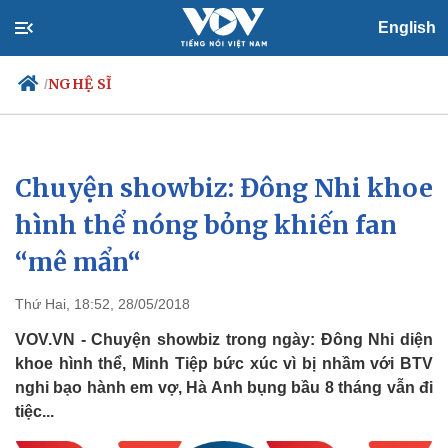
English
NGHỆ SĨ
/
Chuyện showbiz: Đông Nhi khoe
Chính trị
Xã hội
Đảng
Tin 24h
hình thể nóng bỏng khiến fan
Tổ chức nhân sự
Dự báo thời tiết
“mê mẩn“
Quốc hội
Giáo dục
Nhận diện sự thật
Dấu ấn VOV
Việc làm
Thứ Hai, 18:52, 28/05/2018
Biển đảo
VOV.VN - Chuyện showbiz trong ngày: Đông Nhi diện
khoe hình thể, Minh Tiệp bức xúc vì bị nhầm với BTV
nghi bạo hành em vợ, Hà Anh bụng bầu 8 tháng vẫn đi
tiệc...