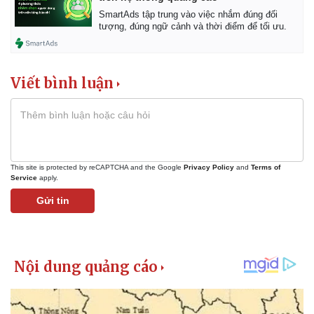
SmartAds tập trung vào việc nhắm đúng đối
tượng, đúng ngữ cảnh và thời điểm để tối ưu.
Viết bình luận
This site is protected by reCAPTCHA and the Google
Privacy Policy
and
Terms of
Service
apply.
Gửi tin
Thể thao
Ô tô - Xe máy
Bóng đá
Ô tô
Lịch thi đấu bóng đá
Xe máy
Thế giới thể thao
Tư vấn
eSports
Hậu trường