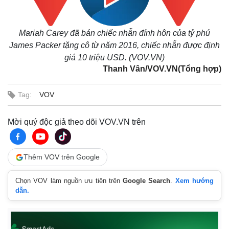
Mariah Carey đã bán chiếc nhẫn đính hôn của tỷ phú
James Packer tặng cô từ năm 2016, chiếc nhẫn được định
giá 10 triệu USD. (VOV.VN)
Thanh Vân/VOV.VN(Tổng hợp)
Tag:
VOV
Mời quý độc giả theo dõi VOV.VN trên
Thêm VOV trên Google
Pháp luật
Quân sự - Quốc phòng
Vụ án
Vũ khí
Chọn VOV làm nguồn ưu tiên trên
Google Search
.
Xem hướng
Tin nóng
Việt Nam
dẫn.
Tư vấn luật
Phân tích