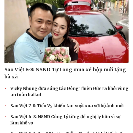
Cải chính
Sao Việt 8-8: NSND Tự Long mua xế hộp mới tặng
bà xã
Vicky Nhung đưa sáng tác Đông Thiên Đức ra khỏi vùng
an toàn ballad
Sao Việt 7-8: Tiểu Vy khiến fan xuýt xoa với bộ ảnh mới
Sao Việt 6-8: NSND Công Lý từng đề nghị ly hôn vì sợ
làm khổ vợ