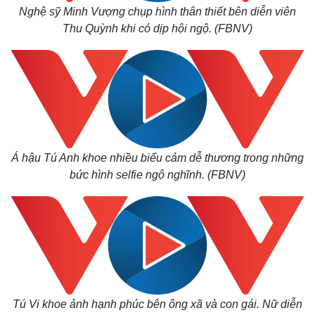
Nghệ sỹ Minh Vượng chụp hình thân thiết bên diễn viên
Thu Quỳnh khi có dịp hội ngộ. (FBNV)
Á hậu Tú Anh khoe nhiều biểu cảm dễ thương trong những
bức hình selfie ngộ nghĩnh. (FBNV)
Kinh tế
Thị trường
Bất động sản
Giá vàng
Khởi nghiệp
Tiêu dùng
Tỷ giá
Chứng khoán
Giá cà phê
Tú Vi khoe ảnh hạnh phúc bên ông xã và con gái. Nữ diễn