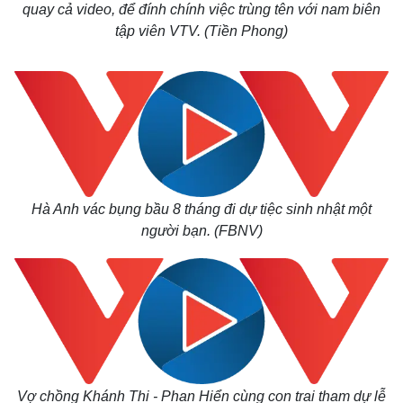
quay cả video, để đính chính việc trùng tên với nam biên
tập viên VTV. (Tiền Phong)
Hà Anh vác bụng bầu 8 tháng đi dự tiệc sinh nhật một
Thế giới
Multimedia
người bạn. (FBNV)
Quan sát
Video
Cuộc sống đó đây
Ảnh
Hồ sơ
E-Magazine
Infographic
Vợ chồng Khánh Thi - Phan Hiển cùng con trai tham dự lễ