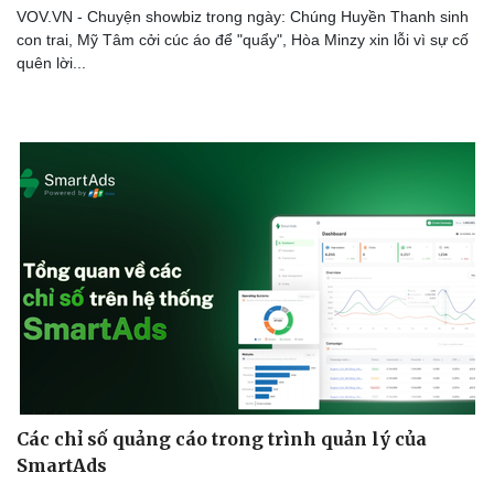
VOV.VN - Chuyện showbiz trong ngày: Chúng Huyền Thanh sinh
con trai, Mỹ Tâm cởi cúc áo để "quẩy", Hòa Minzy xin lỗi vì sự cố
quên lời...
Văn hóa
Giải trí
Sân khấu - Điện ảnh
Nghệ sĩ
Văn học
Thời trang
Âm nhạc
Sao Việt
Di sản
Các chỉ số quảng cáo trong trình quản lý của
SmartAds