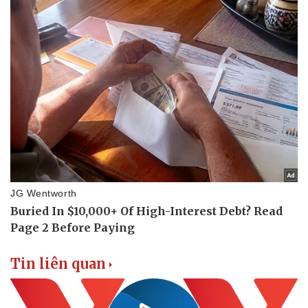
Sản phụ khoa
Tình yêu - Gia đình
Nhi khoa
Nam khoa
Làm đẹp - giảm cân
Phòng mạch online
Ăn sạch sống khỏe
Tin liên quan