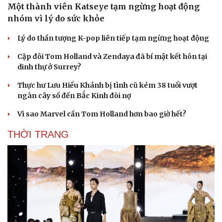
Một thành viên Katseye tạm ngừng hoạt động
nhóm vì lý do sức khỏe
Lý do thần tượng K-pop liên tiếp tạm ngừng hoạt động
Du lịch
Podcast
Tư vấn
Câu chuyện thời sự
Cặp đôi Tom Holland và Zendaya đã bí mật kết hôn tại
Săn Tour
Đọc truyện đêm khuya
dinh thự ở Surrey?
check-in
Cửa sổ tình yêu
Kể chuyện cho bé
Thực hư Lưu Hiểu Khánh bị tình cũ kém 38 tuổi vượt
Hạt giống tâm hồn
ngàn cây số đến Bắc Kinh đòi nợ
Vì sao Marvel cần Tom Holland hơn bao giờ hết?
THỜI TRANG