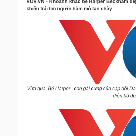
VOV.VN - Khoảnh khắc bé Harper Beckham diện
Tin nóng
Việt Nam
khiến trái tim người hâm mộ tan chảy.
Tư vấn luật
Phân tích
Sức khỏe
Đời sống
Dinh dưỡng - món ngon
Nhà đẹp
Cây thuốc
Blog
Sản phụ khoa
Tình yêu - Gia đình
Nhi khoa
Nam khoa
Làm đẹp - giảm cân
Phòng mạch online
Ăn sạch sống khỏe
Vừa qua, Bé Harper - con gái cưng của cặp đôi Da
diện bộ đồ
Cải chính