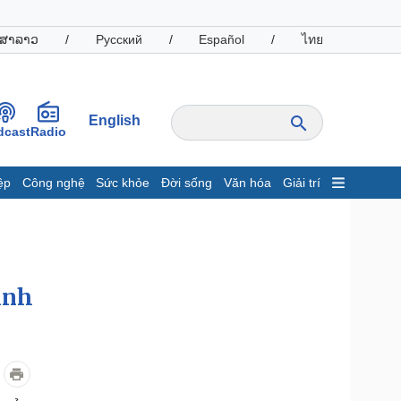
ສາລາວ
/
Русский
/
Español
/
ไทย
English
dcast
Radio
ệp
Công nghệ
Sức khỏe
Đời sống
Văn hóa
Giải trí
inh tế
Thị trường
ất động sản
Giá vàng
hởi nghiệp
Tiêu dùng
Tỷ giá
ình
Chứng khoán
Giá cà phê
oanh nghiệp
Công nghệ
hông tin doanh nghiệp
Sành điệu