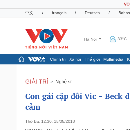
VO
中文
/
français
/
Deutsch
/
Bahas
33°C
Hà Nội
Chính trị
Xã hội
Thế giới
Multimedia
K
Chính trị
Xã hội
Đảng
Tin 24h
GIẢI TRÍ
Nghệ sĩ
Tổ chức nhân sự
Dự báo thời tiết
Quốc hội
Giáo dục
Con gái cặp đôi Vic - Beck 
Nhận diện sự thật
Dấu ấn VOV
Việc làm
cảm
Biển đảo
Pháp luật
Quân sự - Quốc phòng
Thứ Ba, 12:30, 15/05/2018
Vụ án
Vũ khí