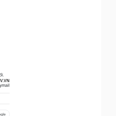
ổi.
V.VN
ymail
gle