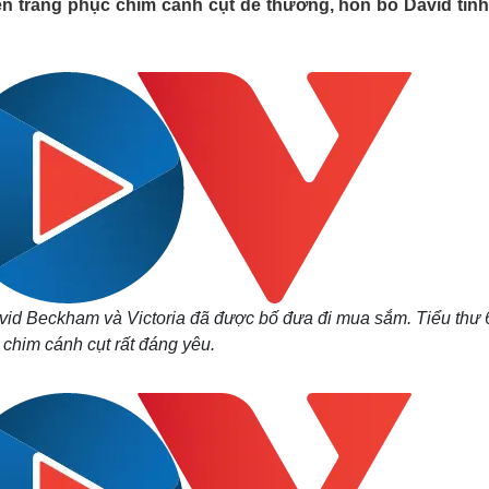
 trang phục chim cánh cụt dễ thương, hôn bố David tìn
Lịch thi đấu bóng đá
Xe máy
Thế giới thể thao
Tư vấn
eSports
V
Hậu trường
Văn hóa
Giải trí
D
Sân khấu - Điện ảnh
Nghệ sĩ
Văn học
Thời trang
Âm nhạc
Sao Việt
c
Di sản
vid Beckham và Victoria đã được bố đưa đi mua sắm. Tiểu thư 6
 chim cánh cụt rất đáng yêu.