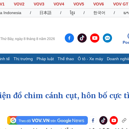
V1
VOV2
VOV3
VOV4
VOV5
VOV6
VOV GT
a Indonesia
/
日本語
/
ខ្មែរ
/
한국어
/
ພາ
Thứ Bảy, ngày 8 tháng 8 năm 2026
Po
inh tế
Thị trường
Pháp luật
Thể thao
Ô tô - Xe máy
Doanh nghi
Thế giới
Multimedia
K
Quan sát
Video
B
Cuộc sống đó đây
Ảnh
K
Hồ sơ
E-Magazine
diện đồ chim cánh cụt, hôn bố cực t
Infographic
Thể thao
Ô tô - Xe máy
D
Bóng đá
Ô tô
T