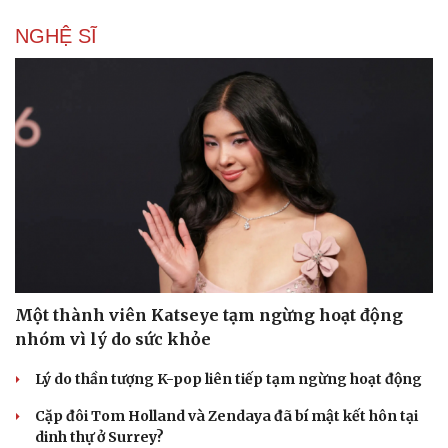
NGHỆ SĨ
Du lịch
Podcast
Tư vấn
Câu chuyện thời sự
Săn Tour
Đọc truyện đêm khuya
check-in
Cửa sổ tình yêu
Một thành viên Katseye tạm ngừng hoạt động
Kể chuyện cho bé
nhóm vì lý do sức khỏe
Hạt giống tâm hồn
Lý do thần tượng K-pop liên tiếp tạm ngừng hoạt động
Cặp đôi Tom Holland và Zendaya đã bí mật kết hôn tại
dinh thự ở Surrey?