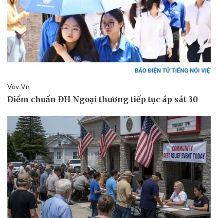
Thể thao
Ô tô - Xe máy
Bóng đá
Ô tô
Lịch thi đấu bóng đá
Xe máy
Thế giới thể thao
Tư vấn
eSports
Hậu trường