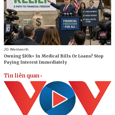
Tin liên quan
Sức khỏe
Đời sống
Dinh dưỡng - món ngon
Nhà đẹp
Cây thuốc
Blog