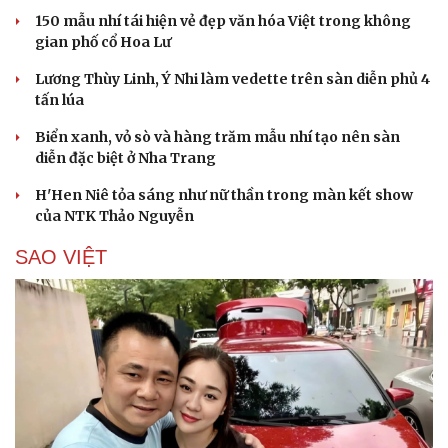
150 mẫu nhí tái hiện vẻ đẹp văn hóa Việt trong không
gian phố cổ Hoa Lư
Lương Thùy Linh, Ý Nhi làm vedette trên sàn diễn phủ 4
tấn lúa
Biển xanh, vỏ sò và hàng trăm mẫu nhí tạo nên sàn
diễn đặc biệt ở Nha Trang
H'Hen Niê tỏa sáng như nữ thần trong màn kết show
của NTK Thảo Nguyễn
SAO VIỆT
Cải chính