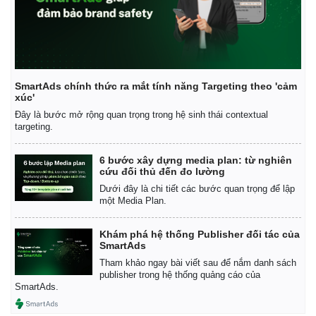
Pháp luật
Quân sự - Quốc phòng
SmartAds chính thức ra mắt tính năng Targeting theo 'cảm
Vụ án
Vũ khí
xúc'
Tin nóng
Việt Nam
Đây là bước mở rộng quan trọng trong hệ sinh thái contextual
Tư vấn luật
Phân tích
targeting.
6 bước xây dựng media plan: từ nghiên
cứu đối thủ đến đo lường
Dưới đây là chi tiết các bước quan trọng để lập
một Media Plan.
Khám phá hệ thống Publisher đối tác của
SmartAds
Tham khảo ngay bài viết sau để nắm danh sách
publisher trong hệ thống quảng cáo của
SmartAds.