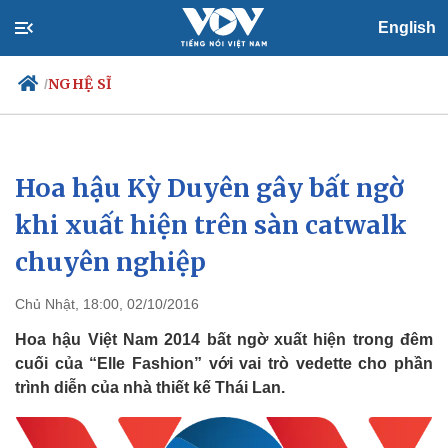
English
NGHỆ SĨ
/
Hoa hậu Kỳ Duyên gây bất ngờ
Chính trị
Xã hội
Đảng
Tin 24h
khi xuất hiện trên sàn catwalk
Tổ chức nhân sự
Dự báo thời tiết
chuyên nghiệp
Quốc hội
Giáo dục
Nhận diện sự thật
Dấu ấn VOV
Việc làm
Chủ Nhật, 18:00, 02/10/2016
Biển đảo
Hoa hậu Việt Nam 2014 bất ngờ xuất hiện trong đêm
cuối của “Elle Fashion” với vai trò vedette cho phần
trình diễn của nhà thiết kế Thái Lan.