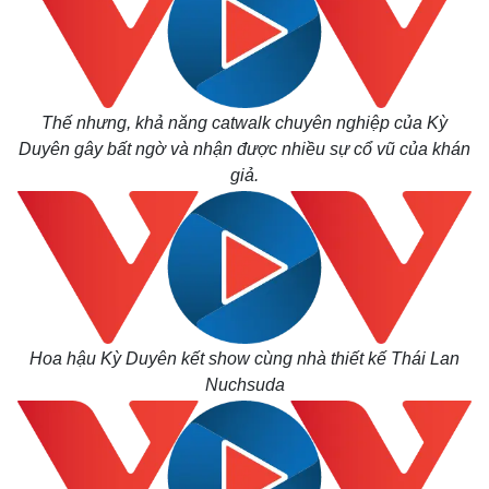
Thế nhưng, khả năng catwalk chuyên nghiệp của Kỳ
Duyên gây bất ngờ và nhận được nhiều sự cổ vũ của khán
giả.
Hoa hậu Kỳ Duyên kết show cùng nhà thiết kế Thái Lan
Thế giới
Multimedia
Nuchsuda
Quan sát
Video
Cuộc sống đó đây
Ảnh
Hồ sơ
E-Magazine
Infographic