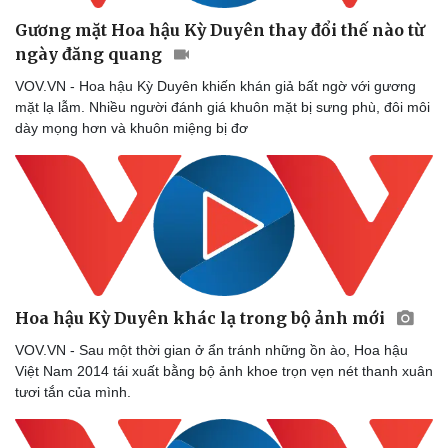
Sản phụ khoa
Tình yêu - Gia đình
Gương mặt Hoa hậu Kỳ Duyên thay đổi thế nào từ
Nhi khoa
ngày đăng quang
Nam khoa
Làm đẹp - giảm cân
VOV.VN - Hoa hậu Kỳ Duyên khiến khán giả bất ngờ với gương
Phòng mạch online
mặt lạ lẫm. Nhiều người đánh giá khuôn mặt bị sưng phù, đôi môi
Ăn sạch sống khỏe
dày mọng hơn và khuôn miệng bị đơ
Hoa hậu Kỳ Duyên khác lạ trong bộ ảnh mới
VOV.VN - Sau một thời gian ở ẩn tránh những ồn ào, Hoa hậu
Việt Nam 2014 tái xuất bằng bộ ảnh khoe trọn vẹn nét thanh xuân
tươi tắn của mình.