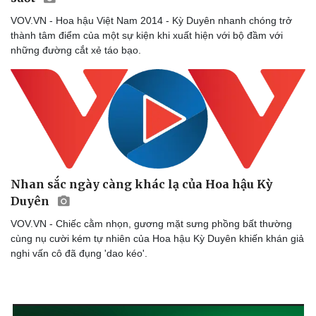
VOV.VN - Hoa hậu Việt Nam 2014 - Kỳ Duyên nhanh chóng trở
thành tâm điểm của một sự kiện khi xuất hiện với bộ đầm với
những đường cắt xẻ táo bạo.
Văn hóa
Giải trí
Sân khấu - Điện ảnh
Nghệ sĩ
Văn học
Thời trang
Âm nhạc
Sao Việt
Di sản
Nhan sắc ngày càng khác lạ của Hoa hậu Kỳ
Duyên
VOV.VN - Chiếc cằm nhọn, gương mặt sưng phồng bất thường
cùng nụ cười kém tự nhiên của Hoa hậu Kỳ Duyên khiến khán giả
nghi vấn cô đã đụng 'dao kéo'.