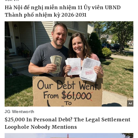
Doanh nghiệp
Công nghệ
Thông tin doanh nghiệp
Sành điệu
Doanh nghiệp 24h
Tin Công nghệ
Doanh nhân
Trải nghiệm
Vì cộng đồng
Chuyển đổi số