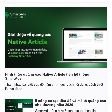
Kinh tế
Thị trường
Bất động sản
Giá vàng
Khởi nghiệp
Tiêu dùng
Tỷ giá
Chứng khoán
Giá cà phê
Hình thức quảng cáo Native Article trên hệ thống
SmartAds
Tham khảo bài viết sau để nắm vị trí, quy cách nội dung, cách thiết
lập và tối ưu.
5 công cụ tạo tiêu đề và mô tả quảng cáo
cho thương hiệu 2026
SmartAds tổng hợp 5 công cụ tạo headline