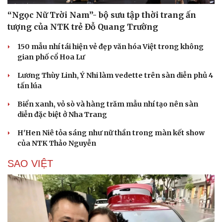
“Ngọc Nữ Trời Nam”- bộ sưu tập thời trang ấn
tượng của NTK trẻ Đỗ Quang Trường
150 mẫu nhí tái hiện vẻ đẹp văn hóa Việt trong không
gian phố cổ Hoa Lư
Lương Thùy Linh, Ý Nhi làm vedette trên sàn diễn phủ 4
tấn lúa
Biển xanh, vỏ sò và hàng trăm mẫu nhí tạo nên sàn
diễn đặc biệt ở Nha Trang
H'Hen Niê tỏa sáng như nữ thần trong màn kết show
của NTK Thảo Nguyễn
SAO VIỆT