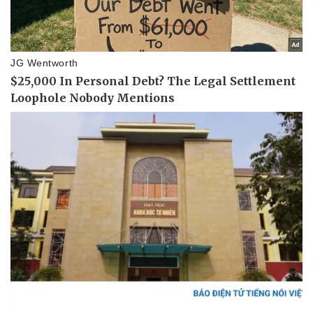
Doanh nghiệp
Công nghệ
Thông tin doanh nghiệp
Sành điệu
Doanh nghiệp 24h
Tin Công nghệ
Doanh nhân
Trải nghiệm
Vì cộng đồng
Chuyển đổi số