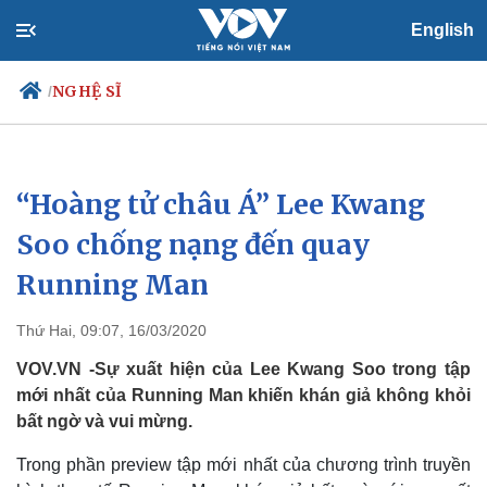
English
NGHỆ SĨ
/
“Hoàng tử châu Á” Lee Kwang
Chính trị
Xã hội
Đảng
Tin 24h
Soo chống nạng đến quay
Tổ chức nhân sự
Dự báo thời tiết
Running Man
Quốc hội
Giáo dục
Nhận diện sự thật
Dấu ấn VOV
Việc làm
Thứ Hai, 09:07, 16/03/2020
Biển đảo
VOV.VN -Sự xuất hiện của Lee Kwang Soo trong tập
mới nhất của Running Man khiến khán giả không khỏi
bất ngờ và vui mừng.
Trong phần preview tập mới nhất của chương trình truyền