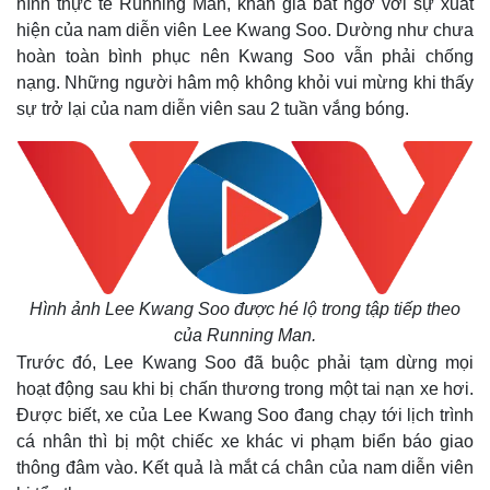
hình thực tế Running Man, khán giả bất ngờ với sự xuất
hiện của nam diễn viên Lee Kwang Soo. Dường như chưa
hoàn toàn bình phục nên Kwang Soo vẫn phải chống
nạng. Những người hâm mộ không khỏi vui mừng khi thấy
sự trở lại của nam diễn viên sau 2 tuần vắng bóng.
Hình ảnh Lee Kwang Soo được hé lộ trong tập tiếp theo
của Running Man.
Trước đó, Lee Kwang Soo đã buộc phải tạm dừng mọi
hoạt động sau khi bị chấn thương trong một tai nạn xe hơi.
Được biết, xe của Lee Kwang Soo đang chạy tới lịch trình
cá nhân thì bị một chiếc xe khác vi phạm biển báo giao
thông đâm vào. Kết quả là mắt cá chân của nam diễn viên