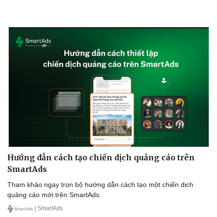
Văn hóa
Giải trí
Sân khấu - Điện ảnh
Nghệ sĩ
Hướng dẫn cách tạo chiến dịch quảng cáo trên
Văn học
Thời trang
Âm nhạc
Sao Việt
SmartAds
Di sản
Tham khảo ngay trọn bộ hướng dẫn cách tạo một chiến dịch
quảng cáo mới trên SmartAds.
| SmartAds