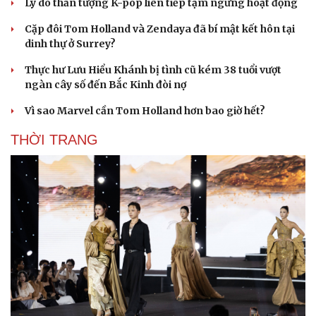
Lý do thần tượng K-pop liên tiếp tạm ngừng hoạt động
Cặp đôi Tom Holland và Zendaya đã bí mật kết hôn tại
dinh thự ở Surrey?
Thực hư Lưu Hiểu Khánh bị tình cũ kém 38 tuổi vượt
ngàn cây số đến Bắc Kinh đòi nợ
Vì sao Marvel cần Tom Holland hơn bao giờ hết?
THỜI TRANG
Du lịch
Podcast
Tư vấn
Câu chuyện thời sự
Săn Tour
Đọc truyện đêm khuya
check-in
Cửa sổ tình yêu
Kể chuyện cho bé
Hạt giống tâm hồn