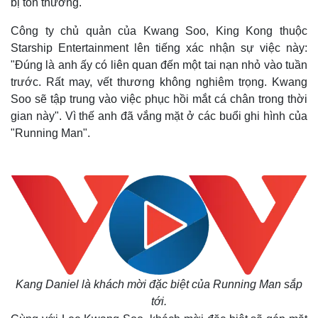
bị tổn thương.
Công ty chủ quản của Kwang Soo, King Kong thuộc
Starship Entertainment lên tiếng xác nhận sự việc này:
"Đúng là anh ấy có liên quan đến một tai nạn nhỏ vào tuần
trước. Rất may, vết thương không nghiêm trọng. Kwang
Soo sẽ tập trung vào việc phục hồi mắt cá chân trong thời
Thế giới
Multimedia
gian này". Vì thế anh đã vắng mặt ở các buổi ghi hình của
Quan sát
Video
"Running Man".
Cuộc sống đó đây
Ảnh
Hồ sơ
E-Magazine
Infographic
Kang Daniel là khách mời đặc biệt của Running Man sắp
tới.