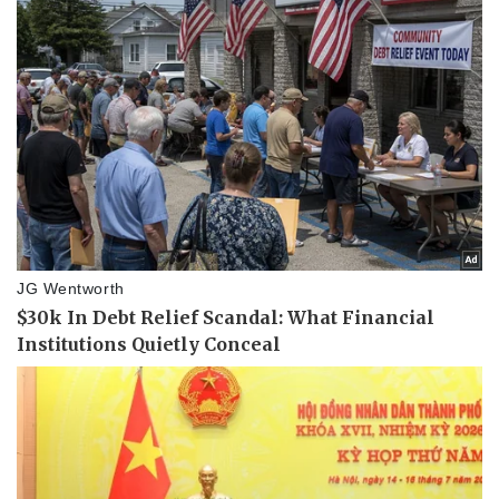
Thể thao
Ô tô - Xe máy
Bóng đá
Ô tô
Lịch thi đấu bóng đá
Xe máy