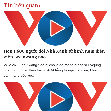
Tin liên quan
Hơn 1.600 người đòi Nhà Xanh tử hình nam diễn
viên Lee Kwang Soo
VOV.VN - Lee Kwang Soo bị cho là đã mô tả nữ ca sĩ Hyejung
Sức khỏe
Đời sống
của nhóm nhạc thần tượng AOA bằng từ ngữ nặng nề, khiến cư
Dinh dưỡng - món ngon
Nhà đẹp
dân mạng bức xúc.
Cây thuốc
Blog
Sản phụ khoa
Tình yêu - Gia đình
Nhi khoa
Nam khoa
Làm đẹp - giảm cân
Phòng mạch online
Ăn sạch sống khỏe