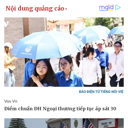
Pháp luật
Quân sự - Quốc phòng
Vụ án
Vũ khí
Tin nóng
Việt Nam
Tư vấn luật
Phân tích