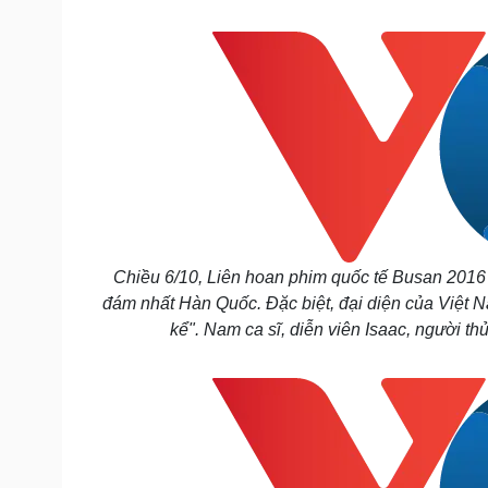
Tin nóng
Việt Nam
Tư vấn luật
Phân tích
Sức khỏe
Đời sống
Dinh dưỡng - món ngon
Nhà đẹp
Cây thuốc
Blog
Sản phụ khoa
Tình yêu - Gia đình
Nhi khoa
Nam khoa
Làm đẹp - giảm cân
Chiều 6/10, Liên hoan phim quốc tế Busan 2016 đ
Phòng mạch online
đám nhất Hàn Quốc. Đặc biệt, đại diện của Việt 
Ăn sạch sống khỏe
kể". Nam ca sĩ, diễn viên Isaac, người th
Cải chính