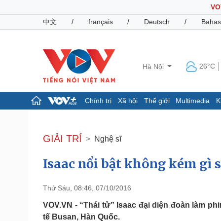
VO
中文
/
français
/
Deutsch
/
Bahas
26°C
Hà Nội
Chính trị
Xã hội
Thế giới
Multimedia
K
Chính trị
Xã hội
Đảng
Tin 24h
GIẢI TRÍ
Nghệ sĩ
Tổ chức nhân sự
Dự báo thời tiết
Quốc hội
Giáo dục
Isaac nổi bật không kém gì 
Nhận diện sự thật
Dấu ấn VOV
Việc làm
Biển đảo
Thứ Sáu, 08:46, 07/10/2016
Pháp luật
Quân sự - Quốc phòng
VOV.VN - “Thái tử” Isaac đại diện đoàn làm 
Vụ án
Vũ khí
tế Busan, Hàn Quốc.