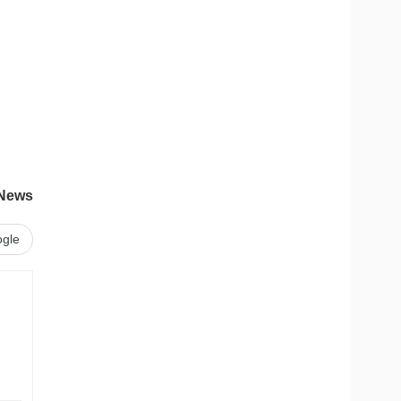
News
gle