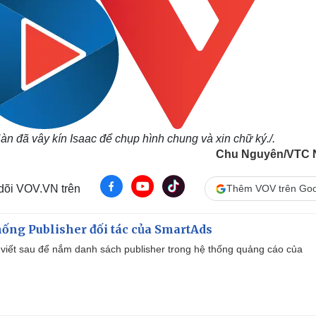
àn đã vây kín Isaac để chụp hình chung và xin chữ ký./.
Chu Nguyên/VTC 
 dõi VOV.VN trên
Thêm VOV trên Goo
ống Publisher đối tác của SmartAds
viết sau để nắm danh sách publisher trong hệ thống quảng cáo của