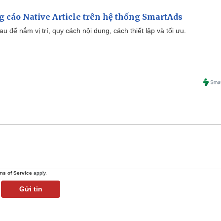
 cáo Native Article trên hệ thống SmartAds
u để nắm vị trí, quy cách nội dung, cách thiết lập và tối ưu.
ms of Service
apply.
Gửi tin