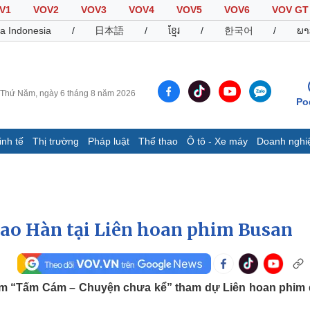
V1
VOV2
VOV3
VOV4
VOV5
VOV6
VOV GT
a Indonesia
/
日本語
/
ខ្មែរ
/
한국어
/
ພາ
Thứ Năm, ngày 6 tháng 8 năm 2026
Po
inh tế
Thị trường
Pháp luật
Thể thao
Ô tô - Xe máy
Doanh nghi
Thế giới
Multimedia
K
Quan sát
Video
B
Cuộc sống đó đây
Ảnh
K
Hồ sơ
E-Magazine
sao Hàn tại Liên hoan phim Busan
Infographic
Thể thao
Ô tô - Xe máy
D
phim “Tấm Cám – Chuyện chưa kể” tham dự Liên hoan phim
Bóng đá
Ô tô
T