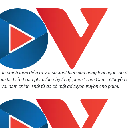
Lịch thi đấu bóng đá
Xe máy
Thế giới thể thao
Tư vấn
eSports
V
Hậu trường
Văn hóa
Giải trí
D
Sân khấu - Điện ảnh
Nghệ sĩ
Văn học
Thời trang
Âm nhạc
Sao Việt
c
Di sản
ã chính thức diễn ra với sự xuất hiện của hàng loạt ngôi sao đ
Nam tại Liên hoan phim lần này là bộ phim "Tấm Cám - Chuyện
ủ vai nam chính Thái tử đã có mặt để tuyên truyền cho phim.