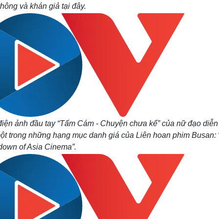
thông và khán giả tại đây.
him điện ảnh đầu tay “Tấm Cám - Chuyện chưa kể” của nữ đạo diễ
ột trong những hạng mục danh giá của Liên hoan phim Busan: 
own of Asia Cinema”.