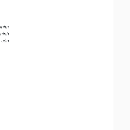
 phim
 mình
g còn