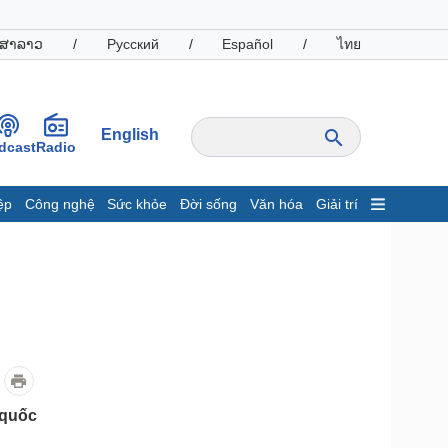
ສາລາວ
/
Русский
/
Español
/
ไทย
English
dcast
Radio
ệp
Công nghệ
Sức khỏe
Đời sống
Văn hóa
Giải trí
inh tế
Thị trường
ất động sản
Giá vàng
hởi nghiệp
Tiêu dùng
Tỷ giá
Chứng khoán
Giá cà phê
oanh nghiệp
Công nghệ
 quốc
hông tin doanh nghiệp
Sành điệu