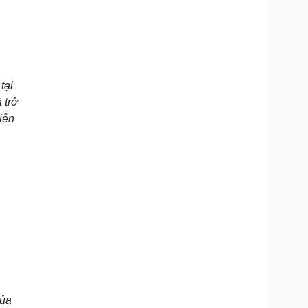
tại
 trở
iên
của