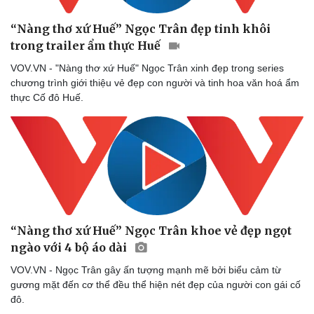
“Nàng thơ xứ Huế” Ngọc Trân đẹp tinh khôi
Doanh nghiệp
Công nghệ
trong trailer ẩm thực Huế
Thông tin doanh nghiệp
Sành điệu
VOV.VN - "Nàng thơ xứ Huế" Ngọc Trân xinh đẹp trong series
Doanh nghiệp 24h
Tin Công nghệ
chương trình giới thiệu vẻ đẹp con người và tinh hoa văn hoá ẩm
Doanh nhân
Trải nghiệm
thực Cố đô Huế.
Vì cộng đồng
Chuyển đổi số
“Nàng thơ xứ Huế” Ngọc Trân khoe vẻ đẹp ngọt
ngào với 4 bộ áo dài
VOV.VN - Ngọc Trân gây ấn tượng mạnh mẽ bởi biểu cảm từ
gương mặt đến cơ thể đều thể hiện nét đẹp của người con gái cố
đô.