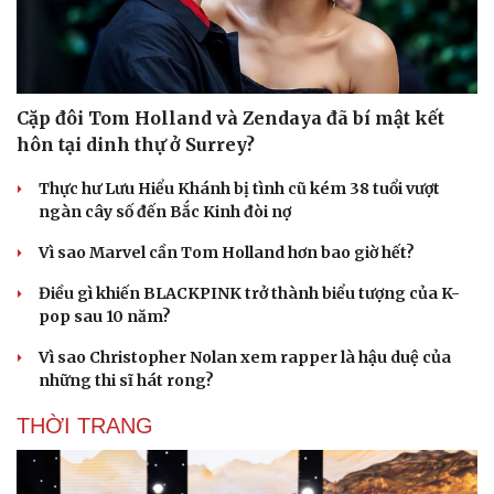
Cặp đôi Tom Holland và Zendaya đã bí mật kết
hôn tại dinh thự ở Surrey?
Thực hư Lưu Hiểu Khánh bị tình cũ kém 38 tuổi vượt
ngàn cây số đến Bắc Kinh đòi nợ
Vì sao Marvel cần Tom Holland hơn bao giờ hết?
Điều gì khiến BLACKPINK trở thành biểu tượng của K-
pop sau 10 năm?
Vì sao Christopher Nolan xem rapper là hậu duệ của
những thi sĩ hát rong?
THỜI TRANG