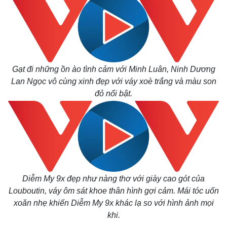
Gạt đi những ồn ào tình cảm với Minh Luân, Ninh Dương
Lan Ngọc vô cùng xinh đẹp với váy xoè trắng và màu son
đỏ nổi bật.
Thế giới
Multimedia
Quan sát
Video
Cuộc sống đó đây
Ảnh
Hồ sơ
E-Magazine
Diễm My 9x đẹp như nàng thơ với giày cao gót của
Infographic
Louboutin, váy ôm sát khoe thân hình gợi cảm. Mái tóc uốn
xoăn nhẹ khiến Diễm My 9x khác lạ so với hình ảnh mọi
khi.