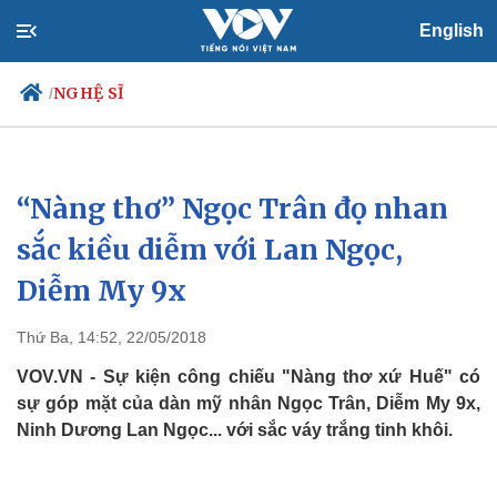
English
NGHỆ SĨ
/
“Nàng thơ” Ngọc Trân đọ nhan
Chính trị
Xã hội
Đảng
Tin 24h
sắc kiều diễm với Lan Ngọc,
Tổ chức nhân sự
Dự báo thời tiết
Diễm My 9x
Quốc hội
Giáo dục
Nhận diện sự thật
Dấu ấn VOV
Việc làm
Thứ Ba, 14:52, 22/05/2018
Biển đảo
VOV.VN - Sự kiện công chiếu "Nàng thơ xứ Huế" có
sự góp mặt của dàn mỹ nhân Ngọc Trân, Diễm My 9x,
Ninh Dương Lan Ngọc... với sắc váy trắng tinh khôi.