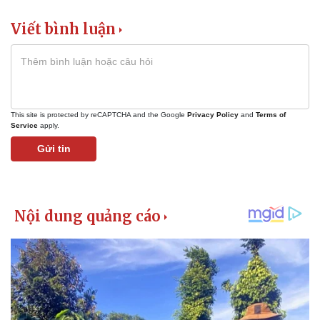
Tin nóng
Việt Nam
Tư vấn luật
Phân tích
Viết bình luận
This site is protected by reCAPTCHA and the Google
Privacy Policy
and
Terms of
Service
apply.
Gửi tin