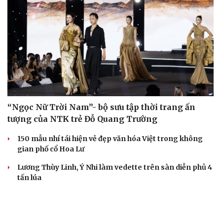
“Ngọc Nữ Trời Nam”- bộ sưu tập thời trang ấn
tượng của NTK trẻ Đỗ Quang Trường
150 mẫu nhí tái hiện vẻ đẹp văn hóa Việt trong không
gian phố cổ Hoa Lư
Lương Thùy Linh, Ý Nhi làm vedette trên sàn diễn phủ 4
tấn lúa
Biển xanh, vỏ sò và hàng trăm mẫu nhí tạo nên sàn
diễn đặc biệt ở Nha Trang