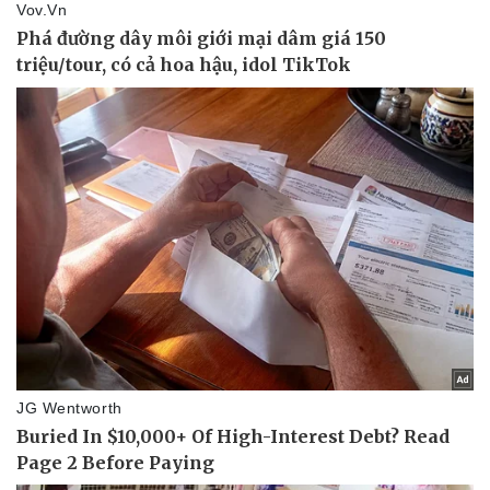
Bóng đá
Ô tô
Lịch thi đấu bóng đá
Xe máy
Thế giới thể thao
Tư vấn
eSports
Hậu trường