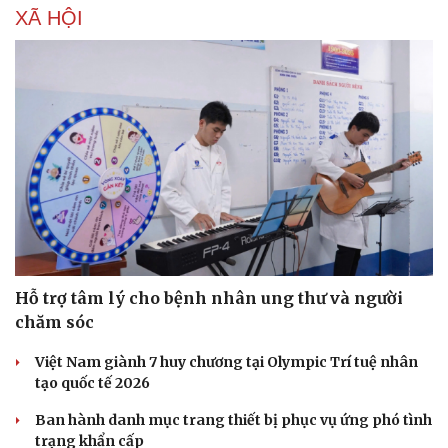
XÃ HỘI
Văn hóa
Giải trí
Sân khấu - Điện ảnh
Nghệ sĩ
Văn học
Thời trang
Hỗ trợ tâm lý cho bệnh nhân ung thư và người
Âm nhạc
Sao Việt
chăm sóc
Di sản
Việt Nam giành 7 huy chương tại Olympic Trí tuệ nhân
tạo quốc tế 2026
Ban hành danh mục trang thiết bị phục vụ ứng phó tình
trạng khẩn cấp