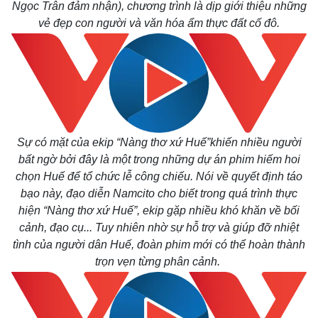
Ngọc Trân đảm nhận), chương trình là dịp giới thiệu những
vẻ đẹp con người và văn hóa ẩm thực đất cố đô.
Sự có mặt của ekip “Nàng thơ xứ Huế”khiến nhiều người
bất ngờ bởi đây là một trong những dự án phim hiếm hoi
chọn Huế để tổ chức lễ công chiếu. Nói về quyết định táo
bạo này, đạo diễn Namcito cho biết trong quá trình thực
hiện “Nàng thơ xứ Huế”, ekip gặp nhiều khó khăn về bối
cảnh, đạo cụ... Tuy nhiên nhờ sự hỗ trợ và giúp đỡ nhiệt
Kinh tế
Thị trường
tình của người dân Huế, đoàn phim mới có thể hoàn thành
Bất động sản
Giá vàng
trọn vẹn từng phân cảnh.
Khởi nghiệp
Tiêu dùng
Tỷ giá
Chứng khoán
Giá cà phê