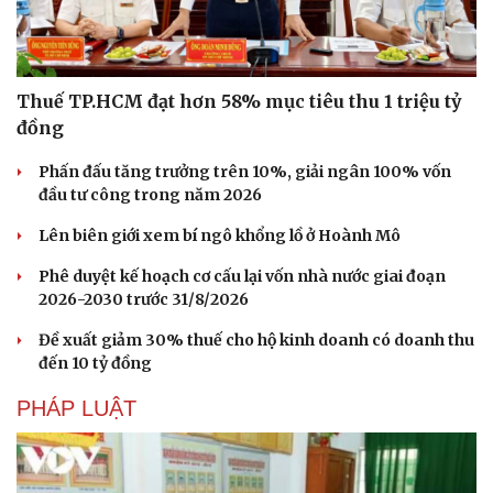
Thuế TP.HCM đạt hơn 58% mục tiêu thu 1 triệu tỷ
đồng
Phấn đấu tăng trưởng trên 10%, giải ngân 100% vốn
đầu tư công trong năm 2026
Lên biên giới xem bí ngô khổng lồ ở Hoành Mô
Phê duyệt kế hoạch cơ cấu lại vốn nhà nước giai đoạn
2026-2030 trước 31/8/2026
Du lịch
Podcast
Đề xuất giảm 30% thuế cho hộ kinh doanh có doanh thu
Tư vấn
Câu chuyện thời sự
đến 10 tỷ đồng
Săn Tour
Đọc truyện đêm khuya
check-in
Cửa sổ tình yêu
PHÁP LUẬT
Kể chuyện cho bé
Hạt giống tâm hồn