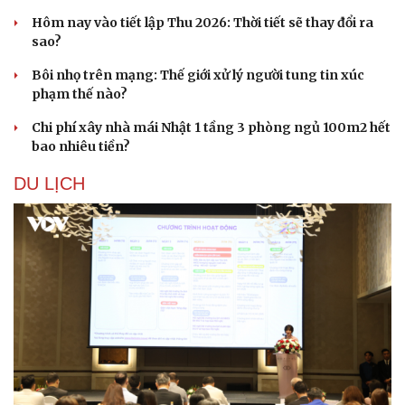
Hôm nay vào tiết lập Thu 2026: Thời tiết sẽ thay đổi ra
sao?
Bôi nhọ trên mạng: Thế giới xử lý người tung tin xúc
phạm thế nào?
Sức khỏe
Đời sống
Dinh dưỡng - món ngon
Nhà đẹp
Chi phí xây nhà mái Nhật 1 tầng 3 phòng ngủ 100m2 hết
Cây thuốc
Blog
bao nhiêu tiền?
Sản phụ khoa
Tình yêu - Gia đình
DU LỊCH
Nhi khoa
Nam khoa
Làm đẹp - giảm cân
Phòng mạch online
Ăn sạch sống khỏe