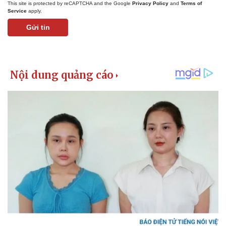
This site is protected by reCAPTCHA and the Google
Privacy Policy
and
Terms of
Service
apply.
Gửi tin
Thể thao
Ô tô - Xe máy
Bóng đá
Ô tô
Lịch thi đấu bóng đá
Xe máy
Thế giới thể thao
Tư vấn
eSports
Hậu trường