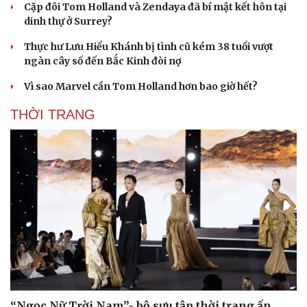
Cặp đôi Tom Holland và Zendaya đã bí mật kết hôn tại
dinh thự ở Surrey?
Thực hư Lưu Hiểu Khánh bị tình cũ kém 38 tuổi vượt
ngàn cây số đến Bắc Kinh đòi nợ
Vì sao Marvel cần Tom Holland hơn bao giờ hết?
THỜI TRANG
“Ngọc Nữ Trời Nam”- bộ sưu tập thời trang ấn