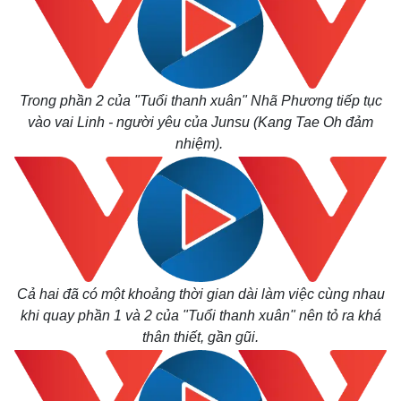
Trong phần 2 của "Tuổi thanh xuân" Nhã Phương tiếp tục
vào vai Linh - người yêu của Junsu (Kang Tae Oh đảm
nhiệm).
Cả hai đã có một khoảng thời gian dài làm việc cùng nhau
Thế giới
Multimedia
khi quay phần 1 và 2 của "Tuổi thanh xuân" nên tỏ ra khá
Quan sát
Video
thân thiết, gần gũi.
Cuộc sống đó đây
Ảnh
Hồ sơ
E-Magazine
Infographic