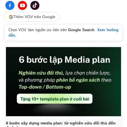
Thêm VOV trên Google
Chọn VOV làm nguồn ưu tiên trên
Google Search
.
Xem hướng
Pháp luật
Quân sự - Quốc phòng
dẫn.
Vụ án
Vũ khí
Tin nóng
Việt Nam
Tư vấn luật
Phân tích
6 bước xây dựng media plan: từ nghiên cứu đối thủ đến