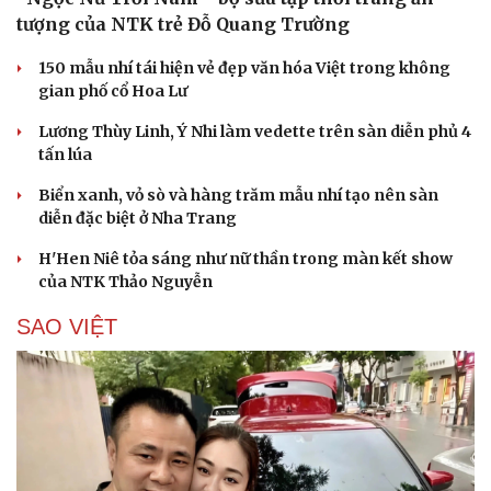
tượng của NTK trẻ Đỗ Quang Trường
150 mẫu nhí tái hiện vẻ đẹp văn hóa Việt trong không
gian phố cổ Hoa Lư
Lương Thùy Linh, Ý Nhi làm vedette trên sàn diễn phủ 4
tấn lúa
Biển xanh, vỏ sò và hàng trăm mẫu nhí tạo nên sàn
diễn đặc biệt ở Nha Trang
H'Hen Niê tỏa sáng như nữ thần trong màn kết show
của NTK Thảo Nguyễn
SAO VIỆT
Cải chính