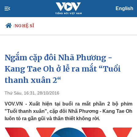
English
NGHỆ SĨ
/
Ngắm cặp đôi Nhã Phương -
Chính trị
Xã hội
Đảng
Tin 24h
Kang Tae Oh ở lễ ra mắt “Tuổi
Tổ chức nhân sự
Dự báo thời tiết
thanh xuân 2“
Quốc hội
Giáo dục
Nhận diện sự thật
Dấu ấn VOV
Việc làm
Thứ Sáu, 16:31, 28/10/2016
Biển đảo
VOV.VN - Xuất hiện tại buổi ra mắt phần 2 bộ phim
"Tuổi thanh xuân", cặp đôi Nhã Phương - Kang Tae Oh
luôn tỏ ra gần gũi và thân thiết không rời.