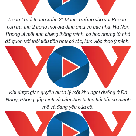
Bất động sản
Giá vàng
Khởi nghiệp
Tiêu dùng
Tỷ giá
Trong "Tuổi thanh xuân 2" Mạnh Trường vào vai Phong -
Chứng khoán
con trai thứ 2 trong một gia đình giàu có bậc nhất Hà Nội.
Giá cà phê
Phong là một anh chàng thông minh, có học nhưng từ nhỏ
đã quen với thói tiêu tiền như cỏ rác, làm việc theo ý mình.
Khi được giao quyền quản lý một khu nghỉ dưỡng ở Đà
Nẵng, Phong gặp Linh và cảm thấy bị thu hút bởi sự mạnh
mẽ và đáng yêu của cô.