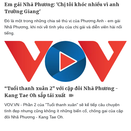
Em gái Nhã Phương: 'Chị tôi khóc nhiều vì anh
Trường Giang'
Đó là một trong những chia sẻ thú vị của Phương Anh - em gái
Nhã Phương, khi nói về tình yêu của chị gái và diễn viên hài nổi
tiếng.
Văn hóa
Giải trí
Sân khấu - Điện ảnh
Nghệ sĩ
Văn học
Thời trang
Âm nhạc
Sao Việt
Di sản
“Tuổi thanh xuân 2” với cặp đôi Nhã Phương -
Kang Tae Oh sắp tái xuất
VOV.VN - Phần 2 của "Tuổi thanh xuân" sẽ kể tiếp câu chuyện
tình đẹp nhưng cũng không ít những biến cố, chông gai của cặp
đôi Nhã Phương - Kang Tae Oh.