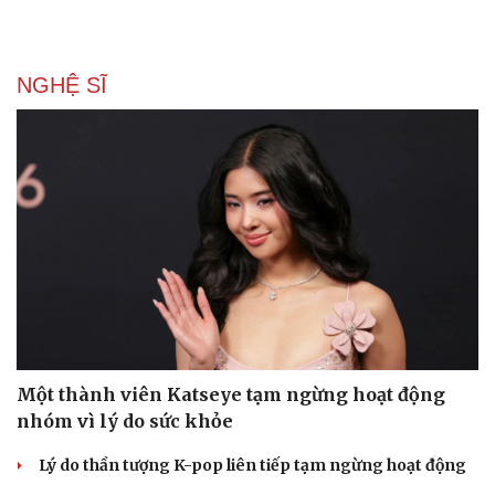
NGHỆ SĨ
Du lịch
Podcast
Tư vấn
Câu chuyện thời sự
Săn Tour
Đọc truyện đêm khuya
check-in
Cửa sổ tình yêu
Một thành viên Katseye tạm ngừng hoạt động
Kể chuyện cho bé
Hạt giống tâm hồn
nhóm vì lý do sức khỏe
Lý do thần tượng K-pop liên tiếp tạm ngừng hoạt động