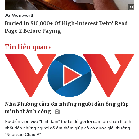
Dinh dưỡng - món ngon
Nhà đẹp
Cây thuốc
Blog
Sản phụ khoa
Tình yêu - Gia đình
Nhi khoa
Nam khoa
Làm đẹp - giảm cân
Phòng mạch online
Tin liên quan
Ăn sạch sống khỏe
Nhã Phương cảm ơn những người đàn ông giúp
mình thành công
Nữ diễn viên vừa “bình tâm” trở lại để gửi lời cảm ơn chân thành
nhất đến những người đã âm thầm giúp cô có được giải thưởng
“Ngôi sao Châu Á”.