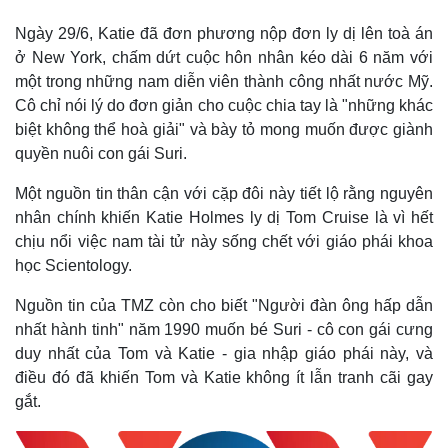
Ngày 29/6, Katie đã đơn phương nộp đơn ly dị lên toà án
ở New York, chấm dứt cuộc hôn nhân kéo dài 6 năm với
một trong những nam diễn viên thành công nhất nước Mỹ.
Cô chỉ nói lý do đơn giản cho cuộc chia tay là "những khác
biệt không thể hoà giải" và bày tỏ mong muốn được giành
quyền nuôi con gái Suri.
Một nguồn tin thân cận với cặp đôi này tiết lộ rằng nguyên
nhân chính khiến Katie Holmes ly dị Tom Cruise là vì hết
chịu nổi việc nam tài tử này sống chết với giáo phái khoa
học Scientology.
Kinh tế
Thị trường
Bất động sản
Giá vàng
Nguồn tin của TMZ còn cho biết "Người đàn ông hấp dẫn
Khởi nghiệp
Tiêu dùng
nhất hành tinh" năm 1990 muốn bé Suri - cô con gái cưng
Tỷ giá
duy nhất của Tom và Katie - gia nhập giáo phái này, và
Chứng khoán
điều đó đã khiến Tom và Katie không ít lẫn tranh cãi gay
Giá cà phê
gắt.