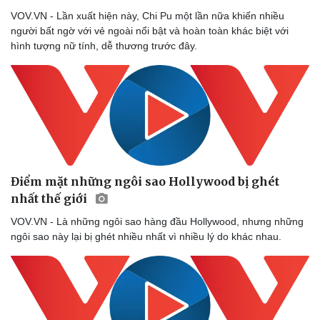
VOV.VN - Lần xuất hiện này, Chi Pu một lần nữa khiến nhiều
người bất ngờ với vẻ ngoài nổi bật và hoàn toàn khác biệt với
hình tượng nữ tính, dễ thương trước đây.
Văn hóa
Giải trí
Điểm mặt những ngôi sao Hollywood bị ghét
Sân khấu - Điện ảnh
Nghệ sĩ
nhất thế giới
Văn học
Thời trang
VOV.VN - Là những ngôi sao hàng đầu Hollywood, nhưng những
Âm nhạc
Sao Việt
ngôi sao này lại bị ghét nhiều nhất vì nhiều lý do khác nhau.
Di sản