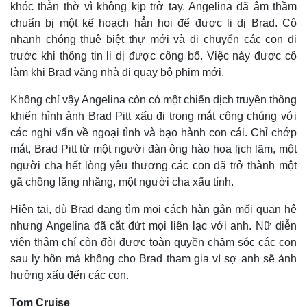
khóc thẫn thờ vì không kịp trở tay. Angelina đã âm thầm
chuẩn bị một kế hoạch hẳn hoi để được li dị Brad. Cô
nhanh chóng thuê biệt thự mới và di chuyển các con đi
trước khi thông tin li dị được công bố. Việc này được cô
làm khi Brad văng nhà đi quay bộ phim mới.
Không chỉ vậy Angelina còn có một chiến dịch truyền thông
khiến hình ảnh Brad Pitt xấu đi trong mắt công chúng với
các nghi vấn về ngoại tình và bạo hành con cái. Chỉ chớp
mắt, Brad Pitt từ một người đàn ông hào hoa lịch lãm, một
người cha hết lòng yêu thương các con đã trở thành một
gã chồng lăng nhăng, một người cha xấu tính.
Hiện tại, dù Brad đang tìm mọi cách hàn gắn mối quan hệ
nhưng Angelina đã cắt đứt mọi liên lạc với anh. Nữ diễn
viên thậm chí còn đòi được toàn quyền chăm sóc các con
sau ly hôn mà không cho Brad tham gia vì sợ anh sẽ ảnh
hưởng xấu đến các con.
Tom Cruise