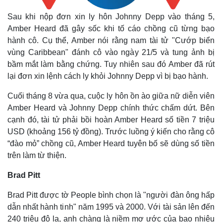
Sau khi nộp đơn xin ly hôn Johnny Depp vào tháng 5,
Amber Heard đã gây sốc khi tố cáo chồng cũ từng bạo
hành cô. Cụ thể, Amber nói rằng nam tài tử "Cướp biển
vùng Caribbean" đánh cô vào ngày 21/5 và tung ảnh bị
bầm mắt làm bằng chứng. Tuy nhiên sau đó Amber đã rút
lại đơn xin lệnh cách ly khỏi Johnny Depp vì bị bạo hành.
Cuối tháng 8 vừa qua, cuộc ly hôn ồn ào giữa nữ diễn viên
Amber Heard và Johnny Depp chính thức chấm dứt. Bên
cạnh đó, tài tử phải bồi hoàn Amber Heard số tiền 7 triệu
USD (khoảng 156 tỷ đồng). Trước luồng ý kiến cho rằng cô
“đào mỏ” chồng cũ, Amber Heard tuyên bố sẽ dùng số tiền
trên làm từ thiện.
Brad Pitt
Brad Pitt được tờ People bình chọn là "người đàn ông hấp
dẫn nhất hành tinh" năm 1995 và 2000. Với tài sản lên đến
240 triệu đô la, anh chàng là niềm mơ ước của bao nhiêu