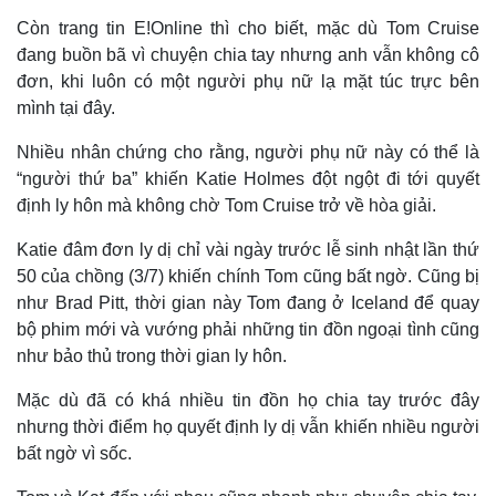
Còn trang tin E!Online thì cho biết, mặc dù Tom Cruise
đang buồn bã vì chuyện chia tay nhưng anh vẫn không cô
đơn, khi luôn có một người phụ nữ lạ mặt túc trực bên
mình tại đây.
Nhiều nhân chứng cho rằng, người phụ nữ này có thể là
“người thứ ba” khiến Katie Holmes đột ngột đi tới quyết
định ly hôn mà không chờ Tom Cruise trở về hòa giải.
Katie đâm đơn ly dị chỉ vài ngày trước lễ sinh nhật lần thứ
50 của chồng (3/7) khiến chính Tom cũng bất ngờ. Cũng bị
như Brad Pitt, thời gian này Tom đang ở Iceland để quay
bộ phim mới và vướng phải những tin đồn ngoại tình cũng
như bảo thủ trong thời gian ly hôn.
Mặc dù đã có khá nhiều tin đồn họ chia tay trước đây
nhưng thời điểm họ quyết định ly dị vẫn khiến nhiều người
bất ngờ vì sốc.