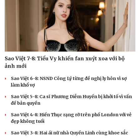
Sao Việt 7-8: Tiểu Vy khiến fan xuýt xoa với bộ
ảnh mới
Sao Việt 6-8: NSND Công Lý từng đề nghị ly hôn vì sợ
làm khổ vợ
Sao Việt 5-8: Ca sĩ Phương Diễm Huyền bị khởi tố vì vấn
đề bản quyền
Sao Việt 4-8: Hiền Thục rạng rỡ trên phố London với vẻ
đẹp không tuổi
Sao Việt 3-8: Hai ái nữ nhà Quyền Linh cùng khoe sắc