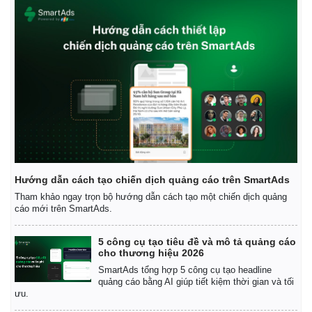
Hướng dẫn cách tạo chiến dịch quảng cáo trên SmartAds
Tham khảo ngay trọn bộ hướng dẫn cách tạo một chiến dịch quảng
cáo mới trên SmartAds.
Thể thao
Ô tô - Xe máy
Bóng đá
Ô tô
5 công cụ tạo tiêu đề và mô tả quảng cáo
Lịch thi đấu bóng đá
Xe máy
cho thương hiệu 2026
Thế giới thể thao
Tư vấn
SmartAds tổng hợp 5 công cụ tạo headline
eSports
quảng cáo bằng AI giúp tiết kiệm thời gian và tối
Hậu trường
ưu.