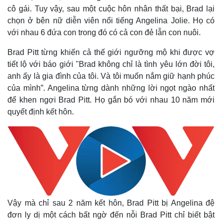
cô gái. Tuy vậy, sau một cuộc hôn nhân thất bại, Brad lại
Thế giới
Multimedia
chọn ở bên nữ diễn viên nổi tiếng Angelina Jolie. Họ có
Quan sát
Video
với nhau 6 đứa con trong đó có cả con đẻ lẫn con nuôi.
Cuộc sống đó đây
Ảnh
Hồ sơ
E-Magazine
Brad Pitt từng khiến cả thế giới ngưỡng mộ khi được vợ
Infographic
tiết lộ với báo giới "Brad không chỉ là tình yêu lớn đời tôi,
anh ấy là gia đình của tôi. Và tôi muốn nắm giữ hạnh phúc
của mình”. Angelina từng dành những lời ngọt ngào nhất
để khen ngợi Brad Pitt. Họ gắn bó với nhau 10 năm mới
quyết định kết hôn.
Vậy mà chỉ sau 2 năm kết hôn, Brad Pitt bị Angelina đệ
đơn ly dị một cách bất ngờ đến nỗi Brad Pitt chỉ biết bật