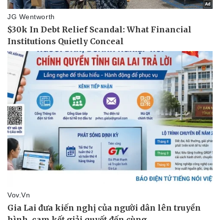
Sức khỏe
Đời sống
Dinh dưỡng - món ngon
Nhà đẹp
Cây thuốc
Blog
Sản phụ khoa
Tình yêu - Gia đình