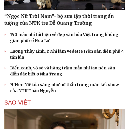
“Ngọc Nữ Trời Nam”- bộ sưu tập thời trang ấn
tượng của NTK trẻ Đỗ Quang Trường
150 mẫu nhí tái hiện vẻ đẹp văn hóa Việt trong không
gian phố cổ Hoa Lư
Lương Thùy Linh, Ý Nhi làm vedette trên sàn diễn phủ 4
tấn lúa
Biển xanh, vỏ sò và hàng trăm mẫu nhí tạo nên sàn
diễn đặc biệt ở Nha Trang
H'Hen Niê tỏa sáng như nữ thần trong màn kết show
Cải chính
của NTK Thảo Nguyễn
SAO VIỆT