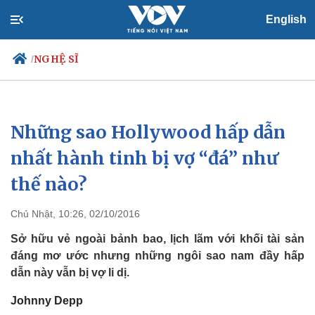
English
NGHỆ SĨ
/
Những sao Hollywood hấp dẫn
Chính trị
Xã hội
Đảng
Tin 24h
nhất hành tinh bị vợ “đá” như
Tổ chức nhân sự
Dự báo thời tiết
thế nào?
Quốc hội
Giáo dục
Nhận diện sự thật
Dấu ấn VOV
Việc làm
Chủ Nhật, 10:26, 02/10/2016
Biển đảo
Sở hữu vẻ ngoài bảnh bao, lịch lãm với khối tài sản
đáng mơ ước nhưng những ngôi sao nam đầy hấp
dẫn này vẫn bị vợ li dị.
Johnny Depp