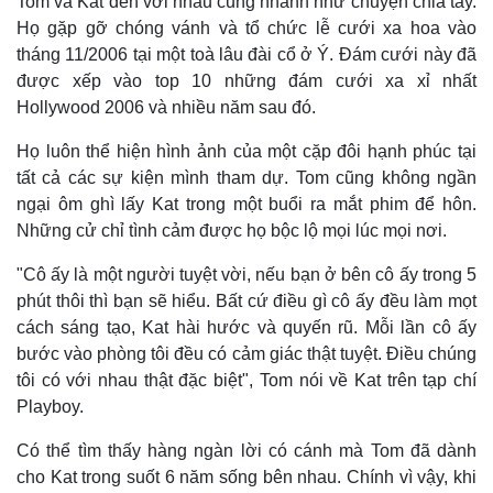
Tom và Kat đến với nhau cũng nhanh như chuyện chia tay.
Họ gặp gỡ chóng vánh và tổ chức lễ cưới xa hoa vào
tháng 11/2006 tại một toà lâu đài cổ ở Ý. Đám cưới này đã
được xếp vào top 10 những đám cưới xa xỉ nhất
Pháp luật
Quân sự - Quốc phòng
Hollywood 2006 và nhiều năm sau đó.
Vụ án
Vũ khí
Tin nóng
Việt Nam
Họ luôn thể hiện hình ảnh của một cặp đôi hạnh phúc tại
Tư vấn luật
Phân tích
tất cả các sự kiện mình tham dự. Tom cũng không ngần
ngại ôm ghì lấy Kat trong một buổi ra mắt phim để hôn.
Những cử chỉ tình cảm được họ bộc lộ mọi lúc mọi nơi.
"Cô ấy là một người tuyệt vời, nếu bạn ở bên cô ấy trong 5
phút thôi thì bạn sẽ hiểu. Bất cứ điều gì cô ấy đều làm mọt
cách sáng tạo, Kat hài hước và quyến rũ. Mỗi lần cô ấy
bước vào phòng tôi đều có cảm giác thật tuyệt. Điều chúng
tôi có với nhau thật đặc biệt", Tom nói về Kat trên tạp chí
Playboy.
Có thể tìm thấy hàng ngàn lời có cánh mà Tom đã dành
cho Kat trong suốt 6 năm sống bên nhau. Chính vì vậy, khi