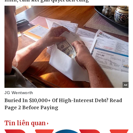
Nhi khoa
Nam khoa
Làm đẹp - giảm cân
Phòng mạch online
Ăn sạch sống khỏe
Tin liên quan