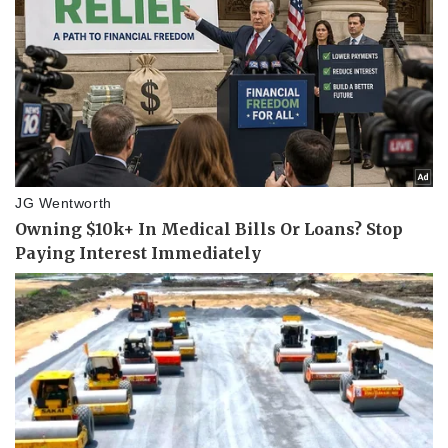
Doanh nghiệp
Công nghệ
Thông tin doanh nghiệp
Sành điệu
Doanh nghiệp 24h
Tin Công nghệ
Doanh nhân
Trải nghiệm
Vì cộng đồng
Chuyển đổi số