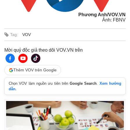
Phương Anh/VOV.VN
Ảnh: FBNV
Tag:
VOV
Mời quý độc giả theo dõi VOV.VN trên
Thêm VOV trên Google
Chọn VOV làm nguồn ưu tiên trên
Google Search
.
Xem hướng
Pháp luật
Quân sự - Quốc phòng
dẫn.
Vụ án
Vũ khí
Tin nóng
Việt Nam
Tư vấn luật
Phân tích