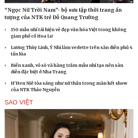
“Ngọc Nữ Trời Nam”- bộ sưu tập thời trang ấn
tượng của NTK trẻ Đỗ Quang Trường
150 mẫu nhí tái hiện vẻ đẹp văn hóa Việt trong không
gian phố cổ Hoa Lư
Lương Thùy Linh, Ý Nhi làm vedette trên sàn diễn phủ 4
tấn lúa
Biển xanh, vỏ sò và hàng trăm mẫu nhí tạo nên sàn
diễn đặc biệt ở Nha Trang
H'Hen Niê tỏa sáng như nữ thần trong màn kết show
của NTK Thảo Nguyễn
SAO VIỆT