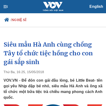
English
NGHỆ SĨ
/
Siêu mẫu Hà Anh cùng chồng
Chính trị
Xã hội
Đảng
Tin 24h
Tây tổ chức tiệc hồng cho con
Tổ chức nhân sự
Dự báo thời tiết
gái sắp sinh
Quốc hội
Giáo dục
Nhận diện sự thật
Dấu ấn VOV
Việc làm
Thứ Ba, 16:25, 15/05/2018
Biển đảo
VOV.VN - Để đón con gái đầu lòng, bé Little Beat- tên
gọi yêu Nhịp đập bé nhỏ, siêu mẫu Hà Anh và ông xã
tổ chức một bữa tiệc trà chiều mang phong cách Anh
quốc.