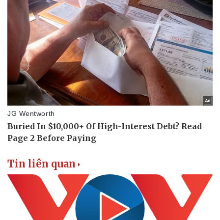
Nam khoa
Làm đẹp - giảm cân
Phòng mạch online
Ăn sạch sống khỏe
Tin liên quan