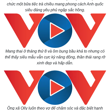
chức một bữa tiệc trà chiều mang phong cách Anh quốc
siêu đáng yêu phủ ngập sắc hồng.
Mang thai ở tháng thứ 8 và ôm bụng bầu khá to nhưng có
thể thấy siêu mẫu vẫn cực kỳ năng động, thần thái rạng rỡ
Thế giới
Multimedia
xinh đẹp và hấp dẫn.
Quan sát
Video
Cuộc sống đó đây
Ảnh
Hồ sơ
E-Magazine
Infographic
Ông xã Olly luôn theo vợ để chăm sóc và đặc biệt hạnh