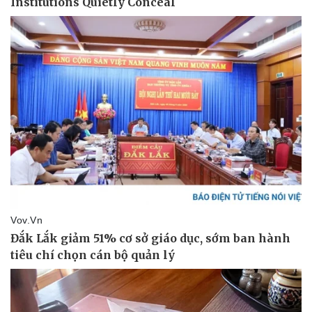
Sức khỏe
Đời sống
Dinh dưỡng - món ngon
Nhà đẹp
Cây thuốc
Blog
Sản phụ khoa
Tình yêu - Gia đình
Nhi khoa