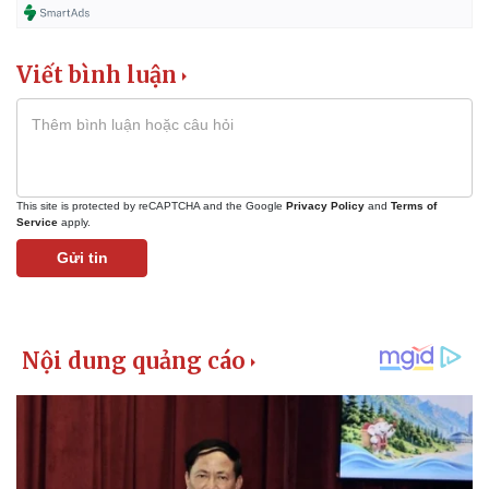
Viết bình luận
This site is protected by reCAPTCHA and the Google
Privacy Policy
and
Terms of
Service
apply.
Gửi tin
Thể thao
Ô tô - Xe máy
Bóng đá
Ô tô
Lịch thi đấu bóng đá
Xe máy
Thế giới thể thao
Tư vấn
eSports
Hậu trường