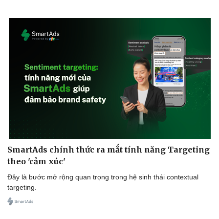
Văn hóa
Giải trí
Sân khấu - Điện ảnh
Nghệ sĩ
Văn học
Thời trang
Âm nhạc
Sao Việt
Di sản
SmartAds chính thức ra mắt tính năng Targeting
theo 'cảm xúc'
Đây là bước mở rộng quan trọng trong hệ sinh thái contextual
targeting.