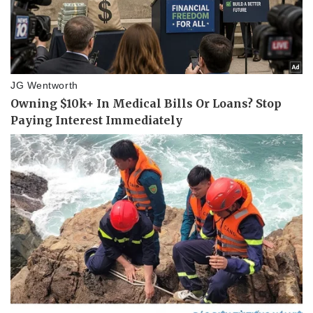
Doanh nghiệp
Công nghệ
Thông tin doanh nghiệp
Sành điệu
Doanh nghiệp 24h
Tin Công nghệ
Doanh nhân
Trải nghiệm
Vì cộng đồng
Chuyển đổi số