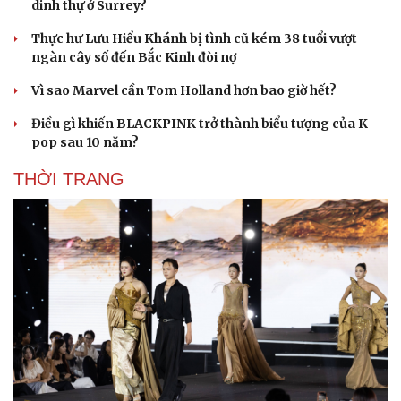
dinh thự ở Surrey?
Du lịch
Podcast
Thực hư Lưu Hiểu Khánh bị tình cũ kém 38 tuổi vượt
Tư vấn
Câu chuyện thời sự
ngàn cây số đến Bắc Kinh đòi nợ
Săn Tour
Đọc truyện đêm khuya
check-in
Cửa sổ tình yêu
Vì sao Marvel cần Tom Holland hơn bao giờ hết?
Kể chuyện cho bé
Hạt giống tâm hồn
Điều gì khiến BLACKPINK trở thành biểu tượng của K-
pop sau 10 năm?
THỜI TRANG