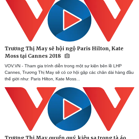
Trương Thị May sẽ hội ngộ Paris Hilton, Kate
Moss tại Cannes 2018
VOV.VN - Tham gia trình diễn trong một sự kiện bên lề LHP
Cannes, Trương Thị May sẽ có cơ hội gặp các chân dài hàng đầu
thế giới như: Paris Hilton, Kate Moss...
Văn hóa
Giải trí
Sân khấu - Điện ảnh
Nghệ sĩ
Trương Thị May quyền quý, kiêu sa trong tà áo