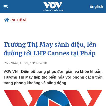
English
NGHỆ SĨ
/
Trương Thị May sành điệu, lên
Chính trị
Xã hội
Đảng
Tin 24h
đường tới LHP Cannes tại Pháp
Tổ chức nhân sự
Dự báo thời tiết
Quốc hội
Giáo dục
Chủ Nhật, 15:21, 13/05/2018
Nhận diện sự thật
Dấu ấn VOV
Việc làm
VOV.VN - Diện bộ trang phục đơn giản và khỏe khoắn,
Biển đảo
Trương Thị May tiếp tục biến hóa với phong cách thời
trang phóng khoáng và năng động.