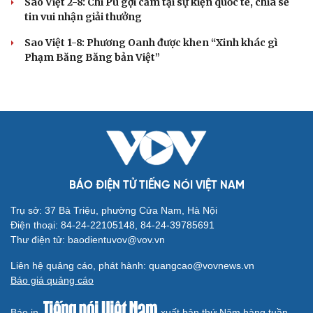
Sao Việt 2-8: Chi Pu gợi cảm tại sự kiện quốc tế, chia sẻ
tin vui nhận giải thưởng
Sao Việt 1-8: Phương Oanh được khen “Xinh khác gì
Phạm Băng Băng bản Việt”
BÁO ĐIỆN TỬ TIẾNG NÓI VIỆT NAM
Trụ sở: 37 Bà Triệu, phường Cửa Nam, Hà Nội
Điện thoại: 84-24-22105148, 84-24-39785691
Thư điện tử: baodientuvov@vov.vn
Liên hệ quảng cáo, phát hành: quangcao@vovnews.vn
Báo giá quảng cáo
Báo in
xuất bản thứ Năm hàng tuần