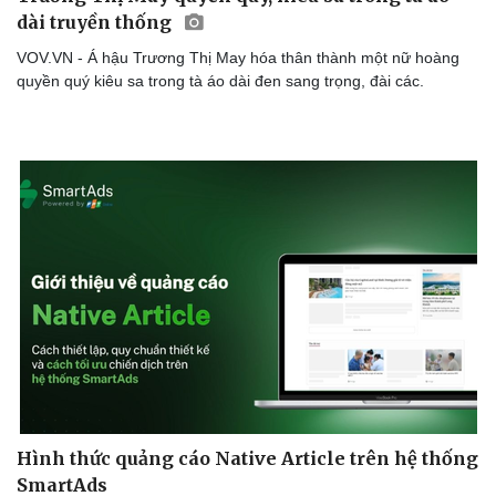
Văn học
Thời trang
dài truyền thống
Âm nhạc
Sao Việt
VOV.VN - Á hậu Trương Thị May hóa thân thành một nữ hoàng
Di sản
quyền quý kiêu sa trong tà áo dài đen sang trọng, đài các.
Hình thức quảng cáo Native Article trên hệ thống
SmartAds