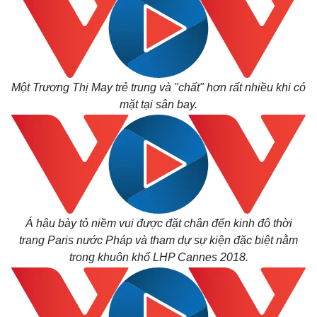
Một Trương Thị May trẻ trung và "chất" hơn rất nhiều khi có
mặt tại sân bay.
Thế giới
Multimedia
Á hậu bày tỏ niềm vui được đặt chân đến kinh đô thời
Quan sát
Video
trang Paris nước Pháp và tham dự sự kiện đặc biệt nằm
Cuộc sống đó đây
Ảnh
trong khuôn khổ LHP Cannes 2018.
Hồ sơ
E-Magazine
Infographic