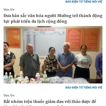
Sức khỏe
Đời sống
Dinh dưỡng - món ngon
Nhà đẹp
Cây thuốc
Blog
Sản phụ khoa
Tình yêu - Gia đình
Nhi khoa
Nam khoa
Làm đẹp - giảm cân
Phòng mạch online
Ăn sạch sống khỏe