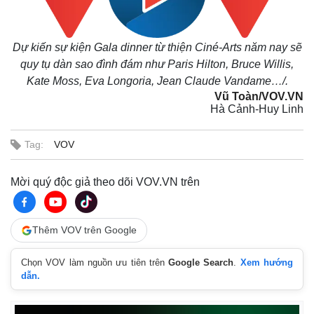
Pháp luật
Quân sự - Quốc phòng
Vụ án
Vũ khí
Dự kiến sự kiện Gala dinner từ thiện Ciné-Arts năm nay sẽ
Tin nóng
Việt Nam
quy tụ dàn sao đình đám như Paris Hilton, Bruce Willis,
Tư vấn luật
Phân tích
Kate Moss, Eva Longoria, Jean Claude Vandame…/.
Vũ Toàn/VOV.VN
Hà Cảnh-Huy Linh
Tag:
VOV
Mời quý độc giả theo dõi VOV.VN trên
Thêm VOV trên Google
Chọn VOV làm nguồn ưu tiên trên
Google Search
.
Xem hướng
dẫn.