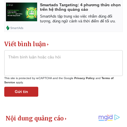
Smartads Targeting: 4 phương thức chọn
trên hệ thống quảng cáo
SmartAds tập trung vào việc nhắm đúng đối
tượng, đúng ngữ cảnh và thời điểm để tối ưu.
Thể thao
Ô tô - Xe máy
Bóng đá
Ô tô
Lịch thi đấu bóng đá
Xe máy
Thế giới thể thao
Tư vấn
Viết bình luận
eSports
Hậu trường
This site is protected by reCAPTCHA and the Google
Privacy Policy
and
Terms of
Service
apply.
Gửi tin