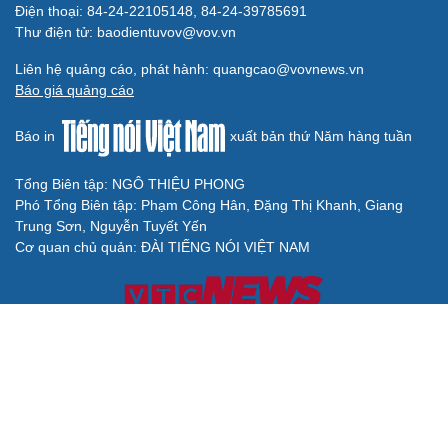
Điện thoại: 84-24-22105148, 84-24-39785691
Thư điện tử: baodientuvov@vov.vn
Liên hệ quảng cáo, phát hành: quangcao@vovnews.vn
Báo giá quảng cáo
Báo in
xuất bản thứ Năm hàng tuần
Tổng Biên tập: NGÔ THIỆU PHONG
Phó Tổng Biên tập: Phạm Công Hân, Đặng Thị Khanh, Giang
Trung Sơn, Nguyễn Tuyết Yến
Cơ quan chủ quản: ĐÀI TIẾNG NÓI VIỆT NAM
Không được sao chép lại bất kỳ thông tin nào từ website này khi
chưa có sự đồng ý bằng văn bản của Báo Điện tử Tiếng nói Việt