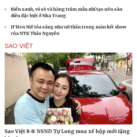
Biển xanh, vỏ sò và hàng trăm mẫu nhí tạo nên sàn
diễn đặc biệt ở Nha Trang
H'Hen Niê tỏa sáng như nữ thần trong màn kết show
của NTK Thảo Nguyễn
SAO VIỆT
Cải chính
Sao Việt 8-8: NSND Tự Long mua xế hộp mới tặng