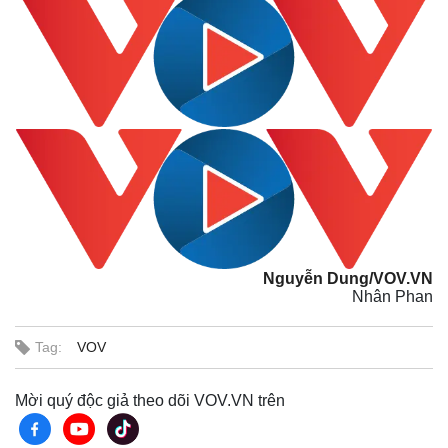
Nguyễn Dung/VOV.VN
Nhân Phan
Tag:
VOV
Pháp luật
Quân sự - Quốc phòng
Mời quý độc giả theo dõi VOV.VN trên
Vụ án
Vũ khí
Tin nóng
Việt Nam