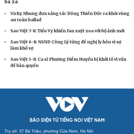
bà xã
Vicky Nhung đưa sáng tác Đông Thiên Đức ra khỏi vùng
an toàn ballad
Sao Việt 7-8: Tiểu Vy khiến fan xuýt xoa với bộ ảnh mới
Sao Việt 6-8: NSND Công Lý từng đề nghị ly hôn vì sợ
làm khổ vợ
Sao Việt 5-8: Ca sĩ Phương Diễm Huyền bị khởi tố vì vấn
đề bản quyền
BÁO ĐIỆN TỬ TIẾNG NÓI VIỆT NAM
Trụ sở: 37 Bà Triệu, phường Cửa Nam, Hà Nội