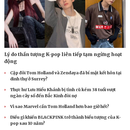
Lý do thần tượng K-pop liên tiếp tạm ngừng hoạt
động
Du lịch
Podcast
Cặp đôi Tom Holland và Zendaya đã bí mật kết hôn tại
Tư vấn
Câu chuyện thời sự
dinh thự ở Surrey?
Săn Tour
Đọc truyện đêm khuya
check-in
Cửa sổ tình yêu
Thực hư Lưu Hiểu Khánh bị tình cũ kém 38 tuổi vượt
Kể chuyện cho bé
ngàn cây số đến Bắc Kinh đòi nợ
Hạt giống tâm hồn
Vì sao Marvel cần Tom Holland hơn bao giờ hết?
Điều gì khiến BLACKPINK trở thành biểu tượng của K-
pop sau 10 năm?