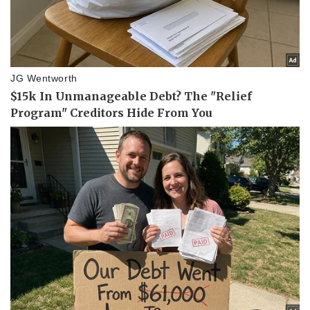
Sức khỏe
Đời sống
Dinh dưỡng - món ngon
Nhà đẹp
Cây thuốc
Blog
Sản phụ khoa
Tình yêu - Gia đình
Nhi khoa
Nam khoa
Làm đẹp - giảm cân
Phòng mạch online
Ăn sạch sống khỏe