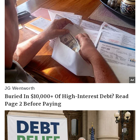
Doanh nghiệp
Công nghệ
Thông tin doanh nghiệp
Sành điệu
Doanh nghiệp 24h
Tin Công nghệ
Doanh nhân
Trải nghiệm
Vì cộng đồng
Chuyển đổi số