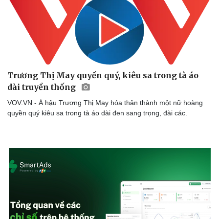
Trương Thị May quyền quý, kiêu sa trong tà áo
dài truyền thống
Văn hóa
Giải trí
VOV.VN - Á hậu Trương Thị May hóa thân thành một nữ hoàng
Sân khấu - Điện ảnh
Nghệ sĩ
quyền quý kiêu sa trong tà áo dài đen sang trọng, đài các.
Văn học
Thời trang
Âm nhạc
Sao Việt
Di sản