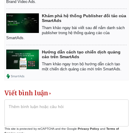
Brand Video Ads.
Khám phá hệ thống Publisher đối tác của
SmartAds
Tham khảo ngay bài viết sau để nắm danh sách
publisher trong hệ thống quảng cáo của
SmartAds.
Hướng dẫn cách tạo chiến dịch quảng
cáo trên SmartAds
Tham khảo ngay trọn bộ hướng dẫn cách tạo
một chiến dịch quảng cáo mới trên SmartAds.
Viết bình luận
Thể thao
Ô tô - Xe máy
Bóng đá
Ô tô
This site is protected by reCAPTCHA and the Google
Privacy Policy
and
Terms of