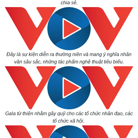
chia sẻ.
Đây là sự kiện diễn ra thường niên và mang ý nghĩa nhân
văn sâu sắc, những tác phẩm nghệ thuật tiêu biểu.
Kinh tế
Thị trường
Bất động sản
Giá vàng
Khởi nghiệp
Tiêu dùng
Gala từ thiện nhằm gây quỹ cho các tổ chức nhân đạo, các
Tỷ giá
tổ chức xã hội.
Chứng khoán
Giá cà phê