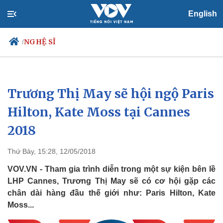
English
NGHỆ SĨ
/
Trương Thị May sẽ hội ngộ Paris
Chính trị
Xã hội
Đảng
Tin 24h
Hilton, Kate Moss tại Cannes
Tổ chức nhân sự
Dự báo thời tiết
2018
Quốc hội
Giáo dục
Nhận diện sự thật
Dấu ấn VOV
Việc làm
Thứ Bảy, 15:28, 12/05/2018
Biển đảo
VOV.VN - Tham gia trình diễn trong một sự kiện bên lề
LHP Cannes, Trương Thị May sẽ có cơ hội gặp các
chân dài hàng đầu thế giới như: Paris Hilton, Kate
Moss...