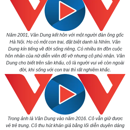
Năm 2001, Vân Dung kết hôn với một người đàn ông gốc
Hà Nội. Họ có một con trai, đặt biệt danh là Nhím. Vân
Dung kín tiếng về đời sống riêng. Có nhiều tin đồn cuộc
hôn nhân của nữ diễn viên đổ vỡ nhưng cô phủ nhận. Vân
Dung cho biết trên sân khấu, cô là người vui vẻ còn ngoài
đời, khi sống với con trai thì rất nghiêm khắc.
Pháp luật
Quân sự - Quốc phòng
Vụ án
Vũ khí
Tin nóng
Việt Nam
Tư vấn luật
Phân tích
Trong ảnh là Vân Dung vào năm 2016. Cô vẫn giữ được
vẻ trẻ trung. Cô thu hút khán giả bằng lối diễn duyên dáng