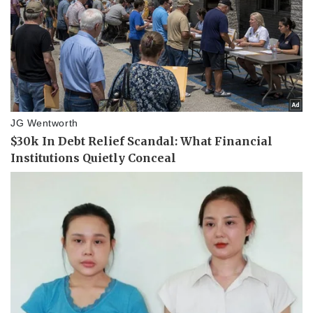
Sức khỏe
Đời sống
Dinh dưỡng - món ngon
Nhà đẹp
Cây thuốc
Blog
Sản phụ khoa
Tình yêu - Gia đình
Nhi khoa
Nam khoa
Làm đẹp - giảm cân
Phòng mạch online