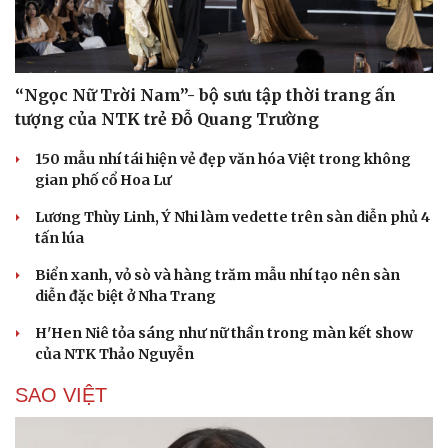
“Ngọc Nữ Trời Nam”- bộ sưu tập thời trang ấn
tượng của NTK trẻ Đỗ Quang Trường
150 mẫu nhí tái hiện vẻ đẹp văn hóa Việt trong không
gian phố cổ Hoa Lư
Lương Thùy Linh, Ý Nhi làm vedette trên sàn diễn phủ 4
tấn lúa
Biển xanh, vỏ sò và hàng trăm mẫu nhí tạo nên sàn
diễn đặc biệt ở Nha Trang
H'Hen Niê tỏa sáng như nữ thần trong màn kết show
của NTK Thảo Nguyễn
SAO VIỆT
Cải chính