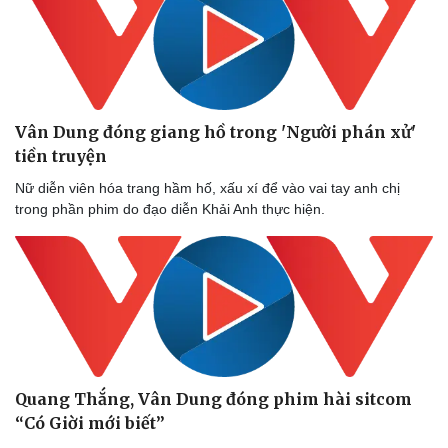
Văn hóa
Giải trí
Sân khấu - Điện ảnh
Nghệ sĩ
Văn học
Thời trang
Vân Dung đóng giang hồ trong 'Người phán xử'
Âm nhạc
Sao Việt
tiền truyện
Di sản
Nữ diễn viên hóa trang hầm hố, xấu xí để vào vai tay anh chị
trong phần phim do đạo diễn Khải Anh thực hiện.
Quang Thắng, Vân Dung đóng phim hài sitcom
“Có Giời mới biết”