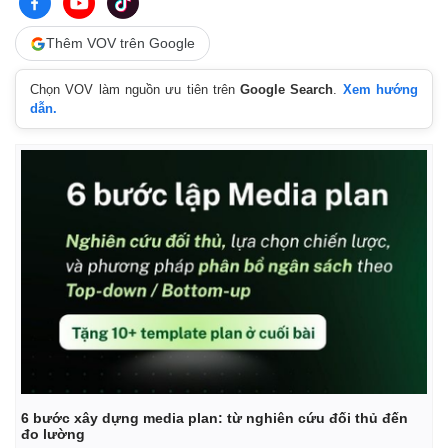
Thêm VOV trên Google
Chọn VOV làm nguồn ưu tiên trên
Google Search
.
Xem hướng
dẫn.
Thể thao
Ô tô - Xe máy
6 bước xây dựng media plan: từ nghiên cứu đối thủ đến
Bóng đá
Ô tô
đo lường