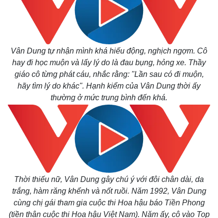
Vân Dung tự nhận mình khá hiếu động, nghịch ngợm. Cô
hay đi học muộn và lấy lý do là đau bụng, hỏng xe. Thầy
giáo cô từng phát cáu, nhắc rằng: "Lần sau có đi muộn,
hãy tìm lý do khác". Hạnh kiểm của Vân Dung thời ấy
thường ở mức trung bình đến khá.
Thời thiếu nữ, Vân Dung gây chú ý với đôi chân dài, da
trắng, hàm răng khểnh và nốt ruồi. Năm 1992, Vân Dung
cùng chị gái tham gia cuộc thi Hoa hậu báo Tiền Phong
(tiền thân cuộc thi Hoa hậu Việt Nam). Năm ấy, cô vào Top