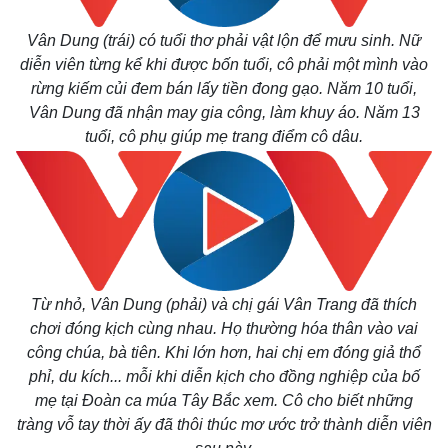
Vân Dung (trái) có tuổi thơ phải vật lộn để mưu sinh. Nữ
diễn viên từng kể khi được bốn tuổi, cô phải một mình vào
rừng kiếm củi đem bán lấy tiền đong gạo. Năm 10 tuổi,
Vân Dung đã nhận may gia công, làm khuy áo. Năm 13
tuổi, cô phụ giúp mẹ trang điểm cô dâu.
Từ nhỏ, Vân Dung (phải) và chị gái Vân Trang đã thích
chơi đóng kịch cùng nhau. Họ thường hóa thân vào vai
công chúa, bà tiên. Khi lớn hơn, hai chị em đóng giả thổ
phỉ, du kích... mỗi khi diễn kịch cho đồng nghiệp của bố
Thế giới
Multimedia
mẹ tại Đoàn ca múa Tây Bắc xem. Cô cho biết những
Quan sát
Video
tràng vỗ tay thời ấy đã thôi thúc mơ ước trở thành diễn viên
Cuộc sống đó đây
Ảnh