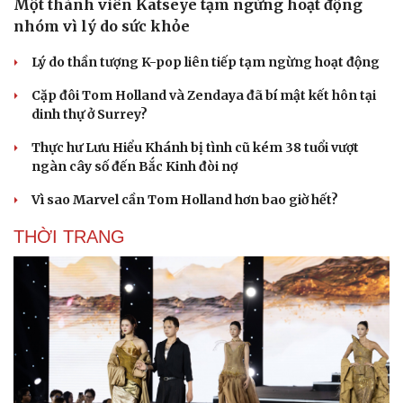
Một thành viên Katseye tạm ngừng hoạt động
nhóm vì lý do sức khỏe
Lý do thần tượng K-pop liên tiếp tạm ngừng hoạt động
Cặp đôi Tom Holland và Zendaya đã bí mật kết hôn tại
dinh thự ở Surrey?
Thực hư Lưu Hiểu Khánh bị tình cũ kém 38 tuổi vượt
ngàn cây số đến Bắc Kinh đòi nợ
Vì sao Marvel cần Tom Holland hơn bao giờ hết?
THỜI TRANG