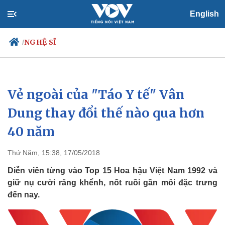
English
NGHỆ SĨ
/
Vẻ ngoài của "Táo Y tế" Vân
Chính trị
Xã hội
Đảng
Tin 24h
Dung thay đổi thế nào qua hơn
Tổ chức nhân sự
Dự báo thời tiết
40 năm
Quốc hội
Giáo dục
Nhận diện sự thật
Dấu ấn VOV
Việc làm
Thứ Năm, 15:38, 17/05/2018
Biển đảo
Diễn viên từng vào Top 15 Hoa hậu Việt Nam 1992 và
giữ nụ cười răng khểnh, nốt ruồi gần môi đặc trưng
đến nay.