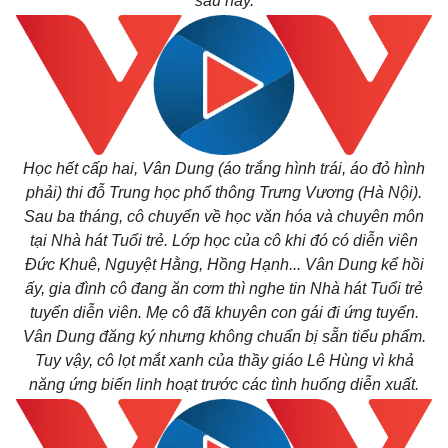
sau này.
Hồ sơ
E-Magazine
Infographic
Học hết cấp hai, Vân Dung (áo trắng hình trái, áo đỏ hình
phải) thi đỗ Trung học phổ thông Trưng Vương (Hà Nội).
Sau ba tháng, cô chuyển về học văn hóa và chuyên môn
tại Nhà hát Tuổi trẻ. Lớp học của cô khi đó có diễn viên
Đức Khuê, Nguyệt Hằng, Hồng Hạnh... Vân Dung kể hồi
ấy, gia đình cô đang ăn cơm thì nghe tin Nhà hát Tuổi trẻ
tuyển diễn viên. Mẹ cô đã khuyên con gái đi ứng tuyển.
Vân Dung đăng ký nhưng không chuẩn bị sẵn tiểu phẩm.
Tuy vậy, cô lọt mắt xanh của thầy giáo Lê Hùng vì khả
năng ứng biến linh hoạt trước các tình huống diễn xuất.