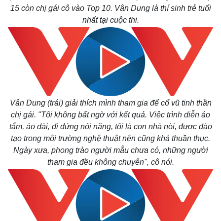
15 còn chị gái cô vào Top 10. Vân Dung là thí sinh trẻ tuổi
nhất tại cuộc thi.
Kinh tế
Thị trường
Bất động sản
Giá vàng
Khởi nghiệp
Tiêu dùng
Tỷ giá
Chứng khoán
Giá cà phê
Vân Dung (trái) giải thích mình tham gia để cổ vũ tinh thần
chị gái. "Tôi không bất ngờ với kết quả. Việc trình diễn áo
tắm, áo dài, đi đứng nói năng, tôi là con nhà nòi, được đào
tạo trong môi trường nghệ thuật nên cũng khá thuần thục.
Ngày xưa, phong trào người mẫu chưa có, những người
tham gia đều không chuyên", cô nói.