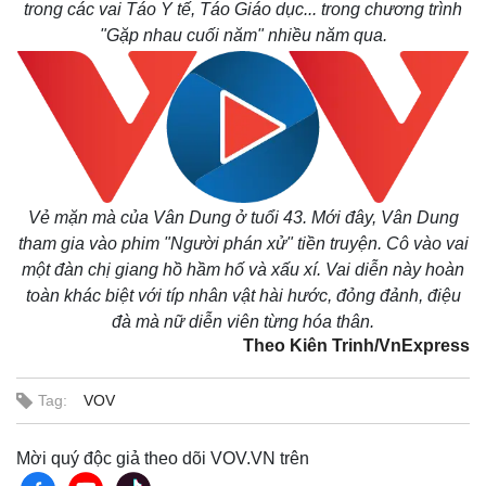
trong các vai Táo Y tế, Táo Giáo dục... trong chương trình
"Gặp nhau cuối năm" nhiều năm qua.
Vẻ mặn mà của Vân Dung ở tuổi 43. Mới đây, Vân Dung
tham gia vào phim "Người phán xử" tiền truyện. Cô vào vai
một đàn chị giang hồ hầm hố và xấu xí. Vai diễn này hoàn
toàn khác biệt với típ nhân vật hài hước, đỏng đảnh, điệu
đà mà nữ diễn viên từng hóa thân.
Theo Kiên Trinh/VnExpress
Tag:
VOV
Mời quý độc giả theo dõi VOV.VN trên