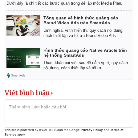
Lịch thi đấu bóng đá
Xe máy
Dưới đây là chi tiết các bước quan trọng để lập một Media Plan.
Thế giới thể thao
Tư vấn
eSports
Tổng quan về hình thức quảng cáo
Hậu trường
Brand Video Ads trên SmartAds
Định nghĩa, vị trí hiển thị, quy cách nội dung,
cách thiết lập và tối ưu Brand Video Ads.
Hình thức quảng cáo Native Article trên
hệ thống SmartAds
Tham khảo bài viết sau để nắm vị trí, quy cách
nội dung, cách thiết lập và tối ưu.
Viết bình luận
This site is protected by reCAPTCHA and the Google
Privacy Policy
and
Terms of
Service
apply.