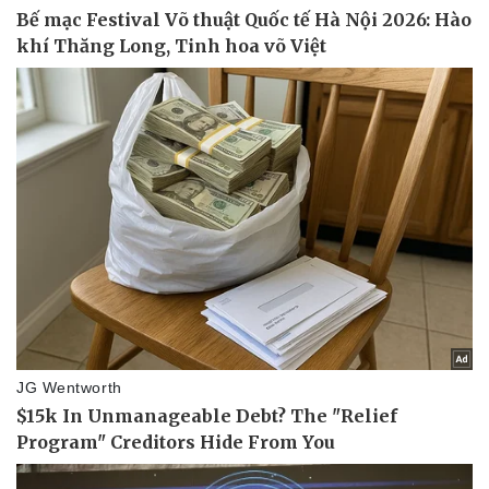
Doanh nghiệp
Công nghệ
Thông tin doanh nghiệp
Sành điệu
Doanh nghiệp 24h
Tin Công nghệ
Doanh nhân
Trải nghiệm
Vì cộng đồng
Chuyển đổi số