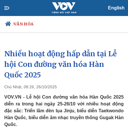
English
VĂN HÓA
/
Nhiều hoạt động hấp dẫn tại Lễ
Chính trị
Xã hội
Đảng
Tin 24h
hội Con đường văn hóa Hàn
Tổ chức nhân sự
Dự báo thời tiết
Quốc 2025
Quốc hội
Giáo dục
Nhận diện sự thật
Dấu ấn VOV
Việc làm
Chủ Nhật, 08:26, 26/10/2025
Biển đảo
VOV.VN - Lễ hội Con đường văn hóa Hàn Quốc 2025
diễn ra trong hai ngày 25-26/10 với nhiều hoạt động
đặc sắc: Triển lãm đèn lụa Jinju, biểu diễn Taekwondo
Hàn Quốc, biểu diễn âm nhạc truyền thống Gugak Hàn
Quốc.