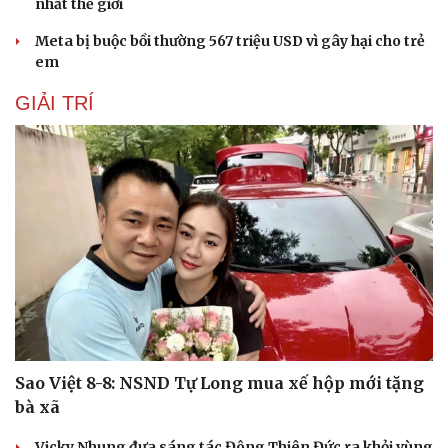
nhất thế giới
Meta bị buộc bồi thường 567 triệu USD vì gây hại cho trẻ
Văn hóa
Giải trí
em
Sân khấu - Điện ảnh
Nghệ sĩ
GIẢI TRÍ
Văn học
Thời trang
Âm nhạc
Sao Việt
Di sản
Sao Việt 8-8: NSND Tự Long mua xế hộp mới tặng
bà xã
Vicky Nhung đưa sáng tác Đông Thiên Đức ra khỏi vùng