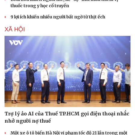
thuốc trong y học cổ truyền
9 lợi ích khiến nhiều người bất ngờ từ thịt ếch
XÃ HỘI
Trợ lý ảo AI của Thuế TP.HCM gọi điện thoại nhắc
nhở người nợ thuế
Một xe ô tô biển Hà Nội vi phạm tốc độ 21 lần trong một