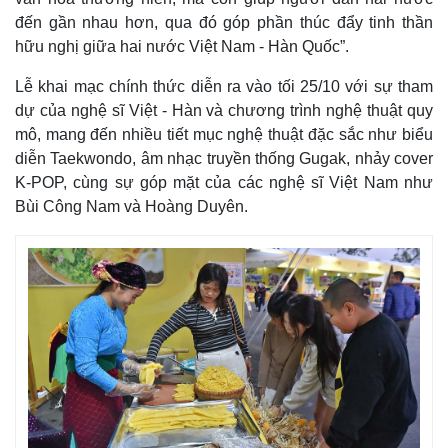
đến gần nhau hơn, qua đó góp phần thúc đẩy tinh thần
hữu nghị giữa hai nước Việt Nam - Hàn Quốc”.
Lễ khai mạc chính thức diễn ra vào tối 25/10 với sự tham
dự của nghệ sĩ Việt - Hàn và chương trình nghệ thuật quy
mô, mang đến nhiều tiết mục nghệ thuật đặc sắc như biểu
diễn Taekwondo, âm nhạc truyền thống Gugak, nhảy cover
K-POP, cùng sự góp mặt của các nghệ sĩ Việt Nam như
Bùi Công Nam và Hoàng Duyên.
Kinh tế
Thị trường
Bất động sản
Giá vàng
Khởi nghiệp
Tiêu dùng
Tỷ giá
Chứng khoán
Giá cà phê