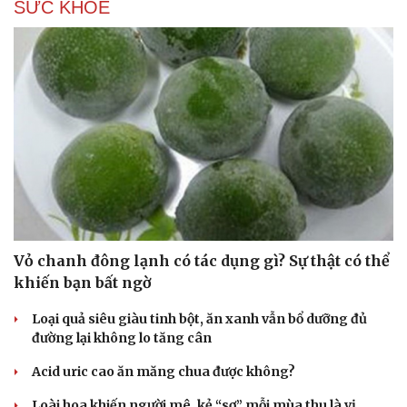
SỨC KHỎE
Vỏ chanh đông lạnh có tác dụng gì? Sự thật có thể
khiến bạn bất ngờ
Loại quả siêu giàu tinh bột, ăn xanh vẫn bổ dưỡng đủ
đường lại không lo tăng cân
Acid uric cao ăn măng chua được không?
Loài hoa khiến người mê, kẻ “sợ” mỗi mùa thu là vị