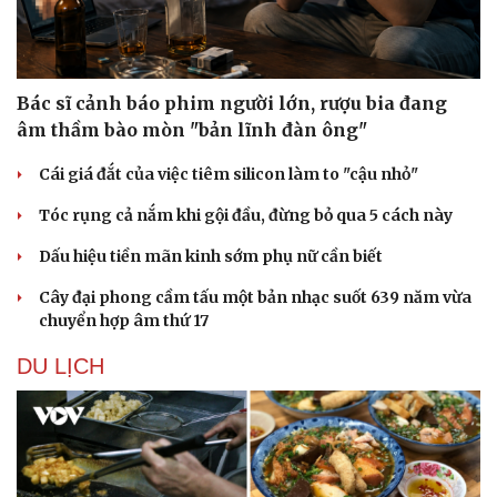
Sản phụ khoa
Tình yêu - Gia đình
Nhi khoa
Nam khoa
Làm đẹp - giảm cân
Bác sĩ cảnh báo phim người lớn, rượu bia đang
Phòng mạch online
âm thầm bào mòn "bản lĩnh đàn ông"
Ăn sạch sống khỏe
Cái giá đắt của việc tiêm silicon làm to "cậu nhỏ"
Tóc rụng cả nắm khi gội đầu, đừng bỏ qua 5 cách này
Dấu hiệu tiền mãn kinh sớm phụ nữ cần biết
Cây đại phong cầm tấu một bản nhạc suốt 639 năm vừa
chuyển hợp âm thứ 17
DU LỊCH