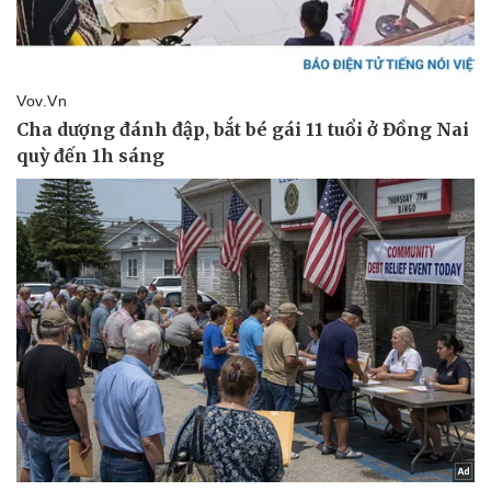
Thể thao
Ô tô - Xe máy
Bóng đá
Ô tô
Lịch thi đấu bóng đá
Xe máy
Thế giới thể thao
Tư vấn
eSports
Hậu trường