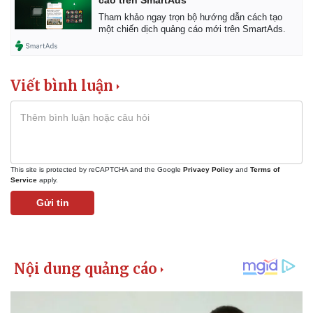
cáo trên SmartAds
Tham khảo ngay trọn bộ hướng dẫn cách tạo
một chiến dịch quảng cáo mới trên SmartAds.
Viết bình luận
This site is protected by reCAPTCHA and the Google
Privacy Policy
and
Terms of
Service
apply.
Gửi tin
Pháp luật
Quân sự - Quốc phòng
Vụ án
Vũ khí
Tin nóng
Việt Nam
Tư vấn luật
Phân tích