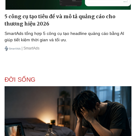
5 công cụ tạo tiêu đề và mô tả quảng cáo cho
thương hiệu 2026
SmartAds tổng hợp 5 công cụ tạo headline quảng cáo bằng AI
giúp tiết kiệm thời gian và tối ưu.
| SmartAds
ĐỜI SỐNG
Sức khỏe
Đời sống
Dinh dưỡng - món ngon
Nhà đẹp
Cây thuốc
Blog