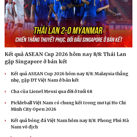
Du lịch
Podcast
Tư vấn
Câu chuyện thời sự
Săn Tour
Đọc truyện đêm khuya
check-in
Cửa sổ tình yêu
Kể chuyện cho bé
Kết quả ASEAN Cup 2026 hôm nay 8/8: Thái Lan
Hạt giống tâm hồn
gặp Singapore ở bán kết
Kết quả ASEAN Cup 2026 hôm nay 8/8: Malaysia thắng
nhẹ, gặp ĐT Việt Nam ở bán kết
Cha của Lionel Messi qua đời ở tuổi 68
Pickleball Việt Nam có chung kết trong mơ tại Ho Chi
Minh City Open 2026
Kết quả bóng đá Việt Nam hôm nay 8/8: Phong Phú Hà
Nam vô địch