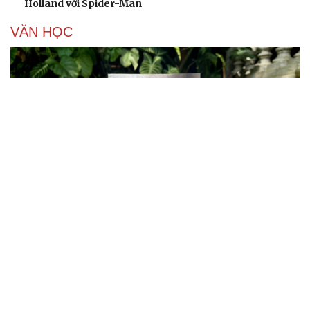
Holland với Spider-Man
VĂN HỌC
Cuốn sách giúp người bận rộn thoát khỏi vòng
xoáy kiệt sức
"Bẫy bản năng - Trực giác của bạn không đáng tin
đâu": Khi dữ liệu lên tiếng
Truyện ngắn: Khoảng lặng