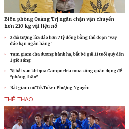
Biên phòng Quảng Trị ngăn chặn vận chuyển
hơn 210 kg vật liệu nổ
2 đối tượng lừa đảo hơn 7 tỷ đồng bằng thủ đoạn "vay
đáo hạn ngân hàng"
Tạm giam cha dượng hành hạ, bắt bé gái 11 tuổi quỳ đến
1 giờ sáng
Bị bắt sau khi qua Campuchia mua súng quân dụng để
"phòng thân"
Bắt giam nữ TikToker Phượng Nguyễn
THỂ THAO