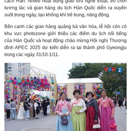
cách Hàn. Nhiều hoạt động giao lưu nghệ thuật, trò chơi
tương tác và gian hàng du lịch Hàn Quốc diễn ra xuyên
suốt trong ngày, tạo không khí trẻ trung, năng động.
Bên cạnh các gian hàng quảng bá văn hóa, lễ hội còn có
khu vực photozone giới thiệu các điểm du lịch nổi tiếng
của Hàn Quốc và hoạt động chào mừng Hội nghị Thượng
đỉnh APEC 2025 dự kiến diễn ra tại thành phố Gyeongju
trong các ngày 31/10-1/11.
Thế giới
Multimedia
Quan sát
Video
Cuộc sống đó đây
Ảnh
Hồ sơ
E-Magazine
Infographic