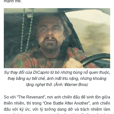
mạnh mẽ.
Giá cà phê
Sự thay đổi của DiCaprio từ bỏ những bùng nổ quen thuộc,
thay bằng sự tiết chế, ánh mắt trĩu nặng, những khoảng
lặng nghẹt thở. (Ảnh: Warner Bros)
So với “The Revenant”, nơi anh chiến đấu để sinh tồn giữa
thiên nhiên, thì trong “One Battle After Another”, anh chiến
đấu với ký ức, với lý tưởng dang dở và trách nhiệm làm