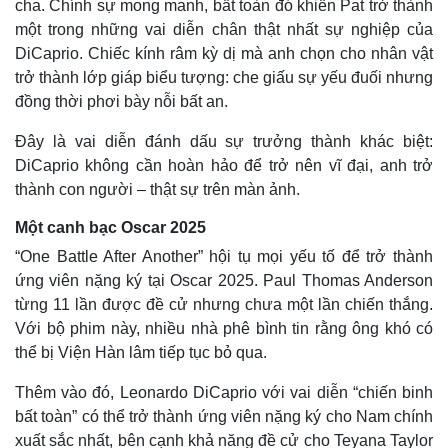
cha. Chính sự mong manh, bất toàn đó khiến Pat trở thành
một trong những vai diễn chân thật nhất sự nghiệp của
DiCaprio. Chiếc kính râm kỳ dị mà anh chọn cho nhân vật
trở thành lớp giáp biểu tượng: che giấu sự yếu đuối nhưng
đồng thời phơi bày nỗi bất an.
Đây là vai diễn đánh dấu sự trưởng thành khác biệt:
DiCaprio không cần hoàn hảo để trở nên vĩ đại, anh trở
thành con người – thật sự trên màn ảnh.
Một canh bạc Oscar 2025
“One Battle After Another” hội tụ mọi yếu tố để trở thành
ứng viên nặng ký tại Oscar 2025. Paul Thomas Anderson
từng 11 lần được đề cử nhưng chưa một lần chiến thắng.
Với bộ phim này, nhiều nhà phê bình tin rằng ông khó có
thể bị Viện Hàn lâm tiếp tục bỏ qua.
Thêm vào đó, Leonardo DiCaprio với vai diễn “chiến binh
bất toàn” có thể trở thành ứng viên nặng ký cho Nam chính
xuất sắc nhất, bên cạnh khả năng đề cử cho Teyana Taylor