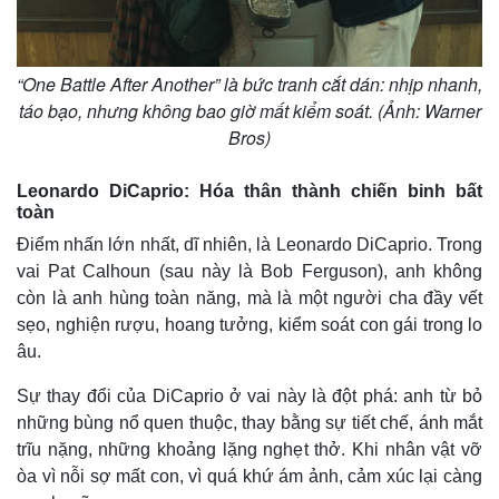
“One Battle After Another” là bức tranh cắt dán: nhịp nhanh,
táo bạo, nhưng không bao giờ mất kiểm soát. (Ảnh: Warner
Bros)
Leonardo DiCaprio: Hóa thân thành chiến binh bất
toàn
Điểm nhấn lớn nhất, dĩ nhiên, là Leonardo DiCaprio. Trong
vai Pat Calhoun (sau này là Bob Ferguson), anh không
còn là anh hùng toàn năng, mà là một người cha đầy vết
sẹo, nghiện rượu, hoang tưởng, kiểm soát con gái trong lo
âu.
Kinh tế
Thị trường
Sự thay đổi của DiCaprio ở vai này là đột phá: anh từ bỏ
Bất động sản
Giá vàng
những bùng nổ quen thuộc, thay bằng sự tiết chế, ánh mắt
Khởi nghiệp
Tiêu dùng
trĩu nặng, những khoảng lặng nghẹt thở. Khi nhân vật vỡ
Tỷ giá
òa vì nỗi sợ mất con, vì quá khứ ám ảnh, cảm xúc lại càng
Chứng khoán