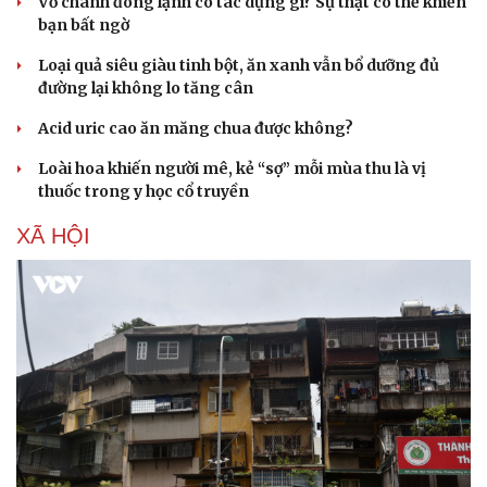
Vỏ chanh đông lạnh có tác dụng gì? Sự thật có thể khiến
bạn bất ngờ
Loại quả siêu giàu tinh bột, ăn xanh vẫn bổ dưỡng đủ
đường lại không lo tăng cân
Acid uric cao ăn măng chua được không?
Loài hoa khiến người mê, kẻ “sợ” mỗi mùa thu là vị
thuốc trong y học cổ truyền
XÃ HỘI