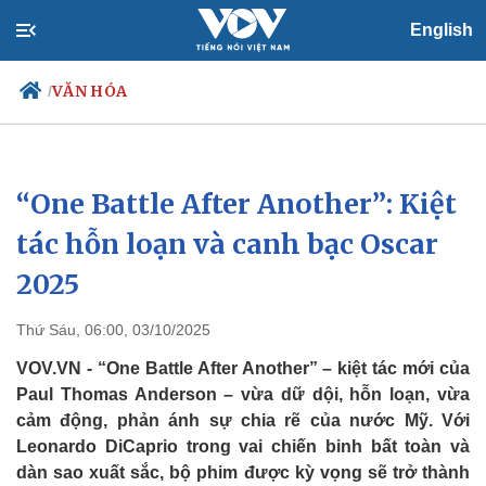
English
VĂN HÓA
/
“One Battle After Another”: Kiệt
Chính trị
Xã hội
Đảng
Tin 24h
tác hỗn loạn và canh bạc Oscar
Tổ chức nhân sự
Dự báo thời tiết
2025
Quốc hội
Giáo dục
Nhận diện sự thật
Dấu ấn VOV
Việc làm
Thứ Sáu, 06:00, 03/10/2025
Biển đảo
VOV.VN - “One Battle After Another” – kiệt tác mới của
Paul Thomas Anderson – vừa dữ dội, hỗn loạn, vừa
cảm động, phản ánh sự chia rẽ của nước Mỹ. Với
Leonardo DiCaprio trong vai chiến binh bất toàn và
dàn sao xuất sắc, bộ phim được kỳ vọng sẽ trở thành