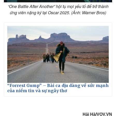
Vụ án
Vũ khí
“One Battle After Another” hội tụ mọi yếu tố để trở thành
Tin nóng
Việt Nam
ứng viên nặng ký tại Oscar 2025. (Ảnh: Warner Bros)
Tư vấn luật
Phân tích
“Forrest Gump” – Bài ca dịu dàng về sức mạnh
của niềm tin và sự ngây thơ
Hải Hà/VOV.VN