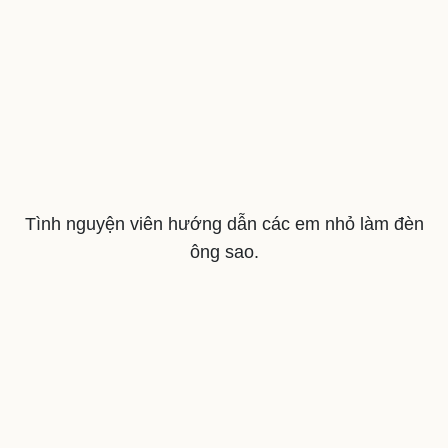
Văn hóa
Giải trí
Sân khấu - Điện ảnh
Nghệ sĩ
Văn học
Thời trang
Âm nhạc
Sao Việt
Tình nguyện viên hướng dẫn các em nhỏ làm đèn
Di sản
ông sao.