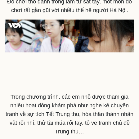
Đồ chơi thỏ đánh trống làm từ sắt tây, một món đồ
Doanh nhân
Trải nghiệm
Vì cộng đồng
Chuyển đổi số
chơi rất gần gũi với nhiều thế hệ người Hà Nội.
Trong chương trình, các em nhỏ được tham gia
nhiều hoạt động khám phá như nghe kể chuyện
tranh về sự tích Tết Trung thu, hóa thân thành nhân
vật rối nhí, thử tài múa rối tay, tô vẽ tranh chủ đề
Trung thu…