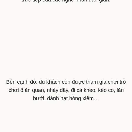
Tư vấn
Câu chuyện thời sự
Săn Tour
Đọc truyện đêm khuya
check-in
Cửa sổ tình yêu
Kể chuyện cho bé
Hạt giống tâm hồn
Bên cạnh đó, du khách còn được tham gia chơi trò
chơi ô ăn quan, nhảy dây, đi cà kheo, kéo co, lăn
bưởi, đánh hạt hồng xiêm…