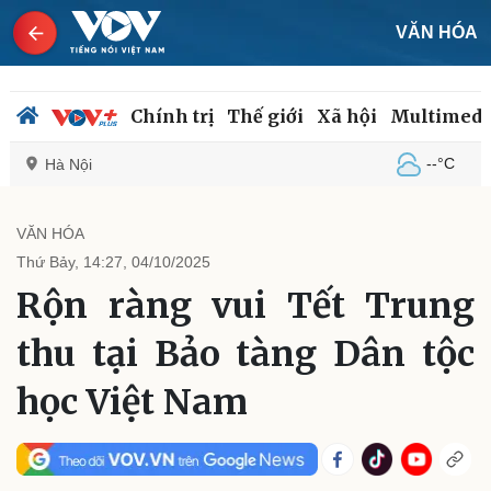
VĂN HÓA
Chính trị
Thế giới
Xã hội
Multimedi
--°C
Hà Nội
VĂN HÓA
Thứ Bảy, 14:27, 04/10/2025
Chính trị
Xã hội
Rộn ràng vui Tết Trung
Đảng
Tin 24h
Tổ chức nhân sự
Dự báo thời tiết
thu tại Bảo tàng Dân tộc
Quốc hội
Giáo dục
Nhận diện sự thật
Dấu ấn VOV
học Việt Nam
Việc làm
Biển đảo