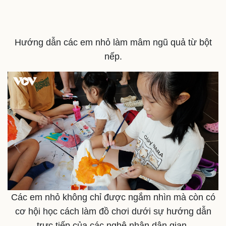
Hướng dẫn các em nhỏ làm mâm ngũ quả từ bột
nếp.
Các em nhỏ không chỉ được ngắm nhìn mà còn có
cơ hội học cách làm đồ chơi dưới sự hướng dẫn
Du lịch
Podcast
trực tiếp của các nghệ nhân dân gian.