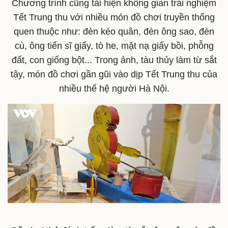
Chương trình cũng tái hiện không gian trải nghiệm
Tết Trung thu với nhiều món đồ chơi truyền thống
quen thuộc như: đèn kéo quân, đèn ông sao, đèn
cù, ông tiến sĩ giấy, tò he, mặt nạ giấy bồi, phỗng
đất, con giống bột... Trong ảnh, tàu thủy làm từ sắt
tây, món đồ chơi gần gũi vào dịp Tết Trung thu của
nhiều thế hệ người Hà Nội.
Doanh nghiệp
Công nghệ
Thông tin doanh nghiệp
Sành điệu
Doanh nghiệp 24h
Tin Công nghệ