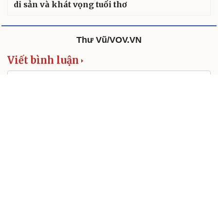
di sản và khát vọng tuổi thơ
Thư Vũ/VOV.VN
Viết bình luận
This site is protected by reCAPTCHA and the Google
Privacy Policy
and
Terms of Service
apply.
Gửi tin