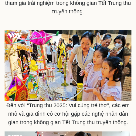
tham gia trải nghiệm trong không gian Tết Trung thu
truyền thống.
Thế giới
Multimedia
Quan sát
Video
Cuộc sống đó đây
Ảnh
Hồ sơ
E-Magazine
Infographic
Đến với “Trung thu 2025: Vui cùng trẻ thơ”, các em
nhỏ và gia đình có cơ hội gặp các nghệ nhân dân
gian trong không gian Tết Trung thu truyền thống.