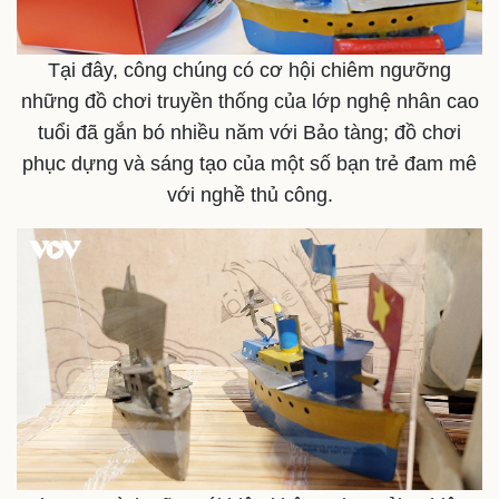
Tại đây, công chúng có cơ hội chiêm ngưỡng
Thể thao
Ô tô - Xe máy
những đồ chơi truyền thống của lớp nghệ nhân cao
Bóng đá
Ô tô
tuổi đã gắn bó nhiều năm với Bảo tàng; đồ chơi
Lịch thi đấu bóng đá
Xe máy
phục dựng và sáng tạo của một số bạn trẻ đam mê
Thế giới thể thao
Tư vấn
eSports
với nghề thủ công.
Hậu trường