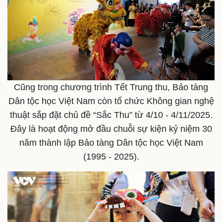
Cũng trong chương trình Tết Trung thu, Bảo tàng
Dân tộc học Việt Nam còn tổ chức Không gian nghệ
thuật sắp đặt chủ đề “Sắc Thu” từ 4/10 - 4/11/2025.
Đây là hoạt động mở đầu chuỗi sự kiện kỷ niệm 30
Pháp luật
Quân sự - Quốc phòng
năm thành lập Bảo tàng Dân tộc học Việt Nam
Vụ án
Vũ khí
Tin nóng
Việt Nam
(1995 - 2025).
Tư vấn luật
Phân tích