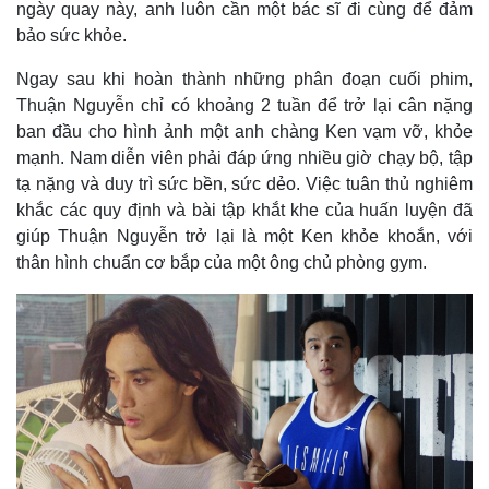
ngày quay này, anh luôn cần một bác sĩ đi cùng để đảm
Quan sát
Video
bảo sức khỏe.
Cuộc sống đó đây
Ảnh
Hồ sơ
E-Magazine
Ngay sau khi hoàn thành những phân đoạn cuối phim,
Infographic
Thuận Nguyễn chỉ có khoảng 2 tuần để trở lại cân nặng
ban đầu cho hình ảnh một anh chàng Ken vạm vỡ, khỏe
mạnh. Nam diễn viên phải đáp ứng nhiều giờ chạy bộ, tập
tạ nặng và duy trì sức bền, sức dẻo. Việc tuân thủ nghiêm
khắc các quy định và bài tập khắt khe của huấn luyện đã
giúp Thuận Nguyễn trở lại là một Ken khỏe khoắn, với
thân hình chuẩn cơ bắp của một ông chủ phòng gym.