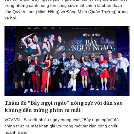
trong những cảnh nóng tốn công sức nhất chính là phân đoạn
của Quỳnh Lam (Minh Hằng) và Đăng Minh (Quốc Trường) trong
xe hơi.
Du lịch
Podcast
Tư vấn
Câu chuyện thời sự
Săn Tour
Đọc truyện đêm khuya
check-in
Cửa sổ tình yêu
Thảm đỏ “Bẫy ngọt ngào” nóng rực với dàn sao
Kể chuyện cho bé
khủng đến mừng phim ra mắt
Hạt giống tâm hồn
VOV.VN - Sau rất nhiều ngày mong chờ, “Bẫy ngọt ngào” đã
chính thức ra mắt khán giả với trong một sự kiện công chiếu
hoành tráng.