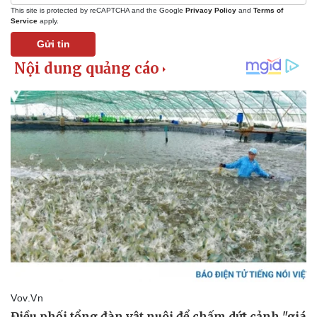
This site is protected by reCAPTCHA and the Google
Privacy Policy
and
Terms of
Service
apply.
Gửi tin
Thể thao
Ô tô - Xe máy
Bóng đá
Ô tô
Lịch thi đấu bóng đá
Xe máy
Thế giới thể thao
Tư vấn
eSports
Hậu trường