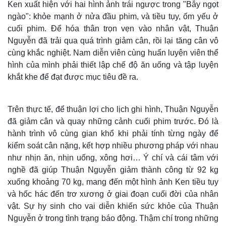
Ken xuất hiện với hai hình ảnh trái ngược trong "Bẫy ngọt
ngào": khỏe mạnh ở nửa đầu phim, và tiều tụy, ốm yếu ở
cuối phim. Để hóa thân trọn vẹn vào nhân vật, Thuận
Nguyễn đã trải qua quá trình giảm cân, rồi lại tăng cân vô
cùng khắc nghiệt. Nam diễn viên cùng huấn luyện viên thể
hình của mình phải thiết lập chế độ ăn uống và tập luyện
khắt khe để đạt được mục tiêu đề ra.
Trên thực tế, để thuận lợi cho lịch ghi hình, Thuận Nguyễn
đã giảm cân và quay những cảnh cuối phim trước. Đó là
hành trình vô cùng gian khổ khi phải tính từng ngày để
kiểm soát cân nặng, kết hợp nhiều phương pháp với nhau
như nhịn ăn, nhịn uống, xông hơi… Ý chí và cái tâm với
nghề đã giúp Thuận Nguyễn giảm thành công từ 92 kg
xuống khoảng 70 kg, mang đến một hình ảnh Ken tiều tụy
và hốc hác đến trơ xương ở giai đoạn cuối đời của nhân
vật. Sự hy sinh cho vai diễn khiến sức khỏe của Thuận
Nguyễn ở trong tình trạng báo động. Thậm chí trong những
Thế giới
Multimedia