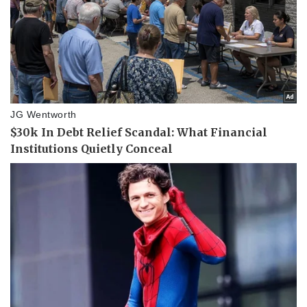
Sức khỏe
Đời sống
Dinh dưỡng - món ngon
Nhà đẹp
Cây thuốc
Blog
Sản phụ khoa
Tình yêu - Gia đình
Nhi khoa
Nam khoa
Làm đẹp - giảm cân
Phòng mạch online
Ăn sạch sống khỏe