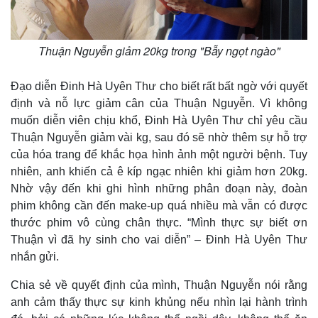
Thuận Nguyễn giảm 20kg trong "Bẫy ngọt ngào"
Đạo diễn Đinh Hà Uyên Thư cho biết rất bất ngờ với quyết
định và nỗ lực giảm cân của Thuận Nguyễn. Vì không
muốn diễn viên chịu khổ, Đinh Hà Uyên Thư chỉ yêu cầu
Thuận Nguyễn giảm vài kg, sau đó sẽ nhờ thêm sự hỗ trợ
Kinh tế
Thị trường
của hóa trang để khắc họa hình ảnh một người bệnh. Tuy
Bất động sản
Giá vàng
nhiên, anh khiến cả ê kíp ngạc nhiên khi giảm hơn 20kg.
Khởi nghiệp
Tiêu dùng
Nhờ vậy đến khi ghi hình những phân đoạn này, đoàn
Tỷ giá
phim không cần đến make-up quá nhiều mà vẫn có được
Chứng khoán
thước phim vô cùng chân thực. “Mình thực sự biết ơn
Giá cà phê
Thuận vì đã hy sinh cho vai diễn” – Đinh Hà Uyên Thư
nhắn gửi.
Chia sẻ về quyết định của mình, Thuận Nguyễn nói rằng
anh cảm thấy thực sự kinh khủng nếu nhìn lại hành trình