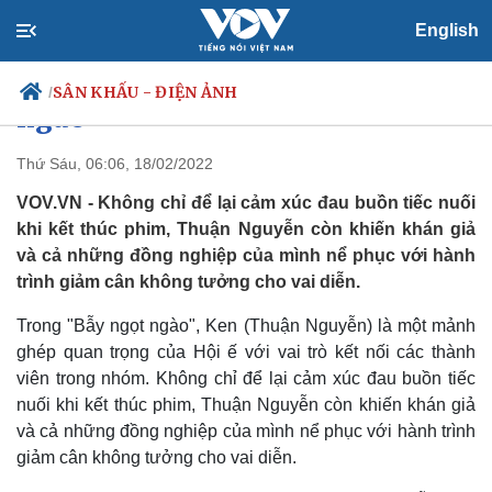
Hành trình giảm hơn 20kg của
English
Thuận Nguyễn trong "Bẫy ngọt
SÂN KHẤU - ĐIỆN ẢNH
/
ngào"
Thứ Sáu, 06:06, 18/02/2022
VOV.VN - Không chỉ để lại cảm xúc đau buồn tiếc nuối
Chính trị
Xã hội
khi kết thúc phim, Thuận Nguyễn còn khiến khán giả
Đảng
Tin 24h
và cả những đồng nghiệp của mình nể phục với hành
Tổ chức nhân sự
Dự báo thời tiết
trình giảm cân không tưởng cho vai diễn.
Quốc hội
Giáo dục
Nhận diện sự thật
Dấu ấn VOV
Trong "Bẫy ngọt ngào", Ken (Thuận Nguyễn) là một mảnh
Việc làm
ghép quan trọng của Hội ế với vai trò kết nối các thành
Biển đảo
viên trong nhóm. Không chỉ để lại cảm xúc đau buồn tiếc
nuối khi kết thúc phim, Thuận Nguyễn còn khiến khán giả
và cả những đồng nghiệp của mình nể phục với hành trình
giảm cân không tưởng cho vai diễn.