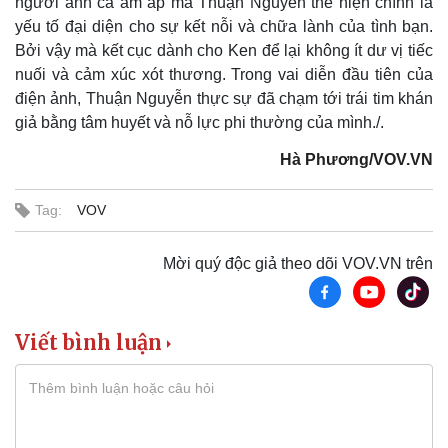
người anh cả ấm áp mà Thuận Nguyễn thể hiện chính là
Pháp luật
Quân sự - Quốc phòng
yếu tố đại diện cho sự kết nỗi và chữa lành của tình bạn.
Vụ án
Vũ khí
Tin nóng
Việt Nam
Bởi vậy mà kết cục dành cho Ken để lại không ít dư vị tiếc
Tư vấn luật
Phân tích
nuối và cảm xúc xót thương. Trong vai diễn đầu tiên của
điện ảnh, Thuận Nguyễn thực sự đã chạm tới trái tim khán
giả bằng tâm huyết và nỗ lực phi thường của mình./.
Hà Phương/VOV.VN
Tag:
VOV
Mời quý độc giả theo dõi VOV.VN trên
Viết bình luận