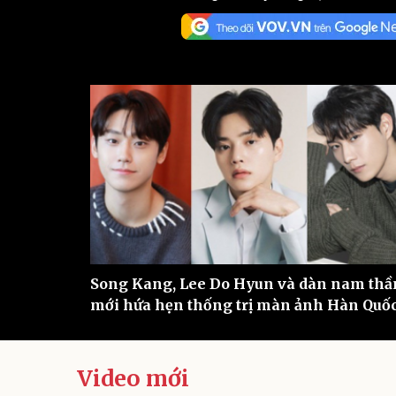
Sức khỏe
Đời sống
Dinh dưỡng - món ngon
Nhà đẹp
Cây thuốc
Blog
Sản phụ khoa
Tình yêu - Gia đình
Nhi khoa
Nam khoa
Làm đẹp - giảm cân
Phòng mạch online
Ăn sạch sống khỏe
Cải chính
Song Kang, Lee Do Hyun và dàn nam thầ
mới hứa hẹn thống trị màn ảnh Hàn Quố
Video mới