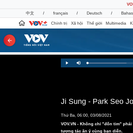
VO
中文
/
français
/
Deutsch
/
Bahas
Chính trị
Xã hội
Thế giới
Multimedia
K
Chính trị
Xã hội
Loaded
:
Play
Mute
18.50%
Đảng
Tin 24h
Tổ chức nhân sự
Dự báo thời tiết
Quốc hội
Giáo dục
Nhận diện sự thật
Dấu ấn VOV
Việc làm
Ji Sung - Park Seo 
Biển đảo
Pháp luật
Quân sự - Quốc phòng
Thứ Ba, 06:00, 03/08/2021
Vụ án
Vũ khí
VOV.VN - Không chỉ "đốn tim" phái 
Tin nóng
Việt Nam
tương tác ăn ý cùng bạn diễn.
Tư vấn luật
Phân tích