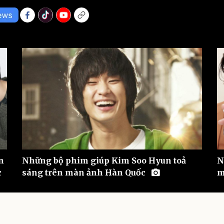
eSports
V
Hậu trường
Văn hóa
Giải trí
D
Sân khấu - Điện ảnh
Nghệ sĩ
Văn học
Thời trang
Âm nhạc
Sao Việt
c
Di sản
n
Những bộ phim giúp Kim Soo Hyun toả
N
c
sáng trên màn ảnh Hàn Quốc
m