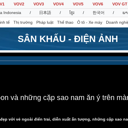
V1
VOV2
VOV3
VOV4
VOV5
VOV6
VOV GT
a Indonesia
/
日本語
/
ខ្មែរ
/
한국어
/
ພາ
inh tế
Thị trường
Pháp luật
Thể thao
Ô tô - Xe máy
Doanh nghi
SÂN KHẤU - ĐIỆN ẢNH
Thế giới
Multimedia
K
Quan sát
Video
B
Cuộc sống đó đây
Ảnh
K
Hồ sơ
E-Magazine
Infographic
Joon và những cặp sao nam ăn ý trên m
Thể thao
Ô tô - Xe máy
D
Bóng đá
Ô tô
T
đẹp với vẻ ngoài điển trai, diễn xuất ấn tượng, những cặp sao 
Lịch thi đấu bóng đá
Xe máy
Thế giới thể thao
Tư vấn