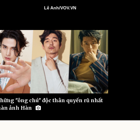
ì cộng đồng
Chuyển đổi số
Lê Anh/VOV.VN
u lịch
Podcast
Tư vấn
Câu chuyện thời sự
Săn Tour
Đọc truyện đêm khuya
heck-in
Cửa sổ tình yêu
Kể chuyện cho bé
Hạt giống tâm hồn
hững "ông chú" độc thân quyến rũ nhất
àn ảnh Hàn