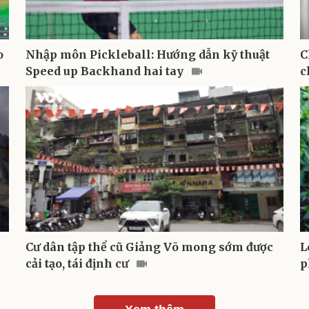
o
Nhập môn Pickleball: Hướng dẫn kỹ thuật
C
Speed up Backhand hai tay
c
Cư dân tập thể cũ Giảng Võ mong sớm được
L
cải tạo, tái định cư
p