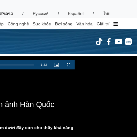
ສາລາວ
/
Русский
/
Español
/
ไทย
ệp
Công nghệ
Sức khỏe
Đời sống
Văn hóa
Giải trí
inh tế
Thị trường
Remaining
-
1:32
Picture-
Fullscreen
in-
ất động sản
Giá vàng
Picture
Time
hởi nghiệp
Tiêu dùng
Tỷ giá
Chứng khoán
Giá cà phê
àn ảnh Hàn Quốc
oanh nghiệp
Công nghệ
hông tin doanh nghiệp
Sành điệu
nam dưới đây còn cho thấy khả năng
Doanh nghiệp 24h
Tin Công nghệ
Doanh nhân
Trải nghiệm