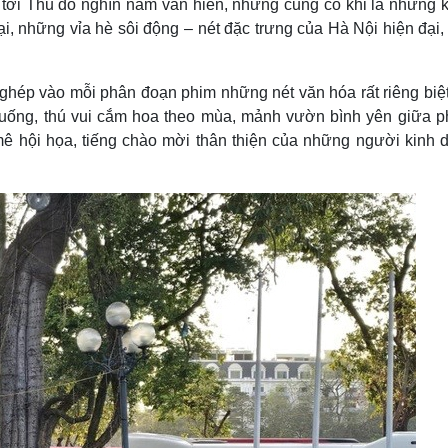
 tới Thủ đô nghìn năm văn hiến, nhưng cũng có khi là những 
i, những vỉa hè sôi động – nét đặc trưng của Hà Nội hiện đại,
 ghép vào mỗi phân đoạn phim những nét văn hóa rất riêng biệ
cuống, thú vui cắm hoa theo mùa, mảnh vườn bình yên giữa p
mê hội họa, tiếng chào mời thân thiện của những người kinh 