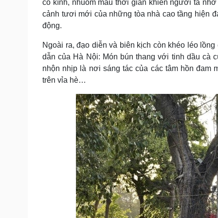
cổ kính, nhuốm màu thời gian khiến người ta nhớ
cảnh tươi mới của những tòa nhà cao tầng hiện đạ
động.
Ngoài ra, đạo diễn và biên kịch còn khéo léo lồng
dẫn của Hà Nội: Món bún thang với tinh dầu cà 
nhộn nhịp là nơi sáng tác của các tâm hồn đam 
trên vỉa hè…