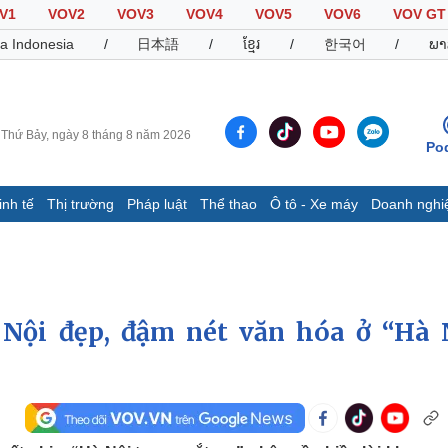
V1
VOV2
VOV3
VOV4
VOV5
VOV6
VOV GT
a Indonesia
/
日本語
/
ខ្មែរ
/
한국어
/
ພາ
Thứ Bảy, ngày 8 tháng 8 năm 2026
Po
inh tế
Thị trường
Pháp luật
Thể thao
Ô tô - Xe máy
Doanh nghi
Thế giới
Multimedia
K
Quan sát
Video
B
Cuộc sống đó đây
Ảnh
K
Hồ sơ
E-Magazine
 Nội đẹp, đậm nét văn hóa ở “Hà 
Infographic
Thể thao
Ô tô - Xe máy
D
Bóng đá
Ô tô
T