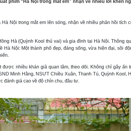
uất phim “Hà Nội trong mắt em” nhận về nhiều lời khen ng
Lịch thi đấu bóng đá
Xe máy
Thế giới thể thao
Tư vấn
eSports
V
Hậu trường
 Hà Nội trong mắt em lên sóng, nhận về nhiều phản hồi tích c
Văn hóa
Giải trí
D
Sân khấu - Điện ảnh
Nghệ sĩ
ồng Hà (Quỳnh Kool thủ vai) và gia đình tại Hà Nội. Thông qu
Văn học
Thời trang
 Hà Nội: Một thành phố đẹp, đáng sống, vừa hiện đại, sôi độn
Âm nhạc
Sao Việt
c
hiến.
Di sản
t được nhiều khán giả quan tâm, theo dõi. Không chỉ gây ấn 
 NSND Minh Hằng, NSƯT Chiều Xuân, Thanh Tú, Quỳnh Kool, 
 đánh giá cao về độ chỉn chu, đầu tư.