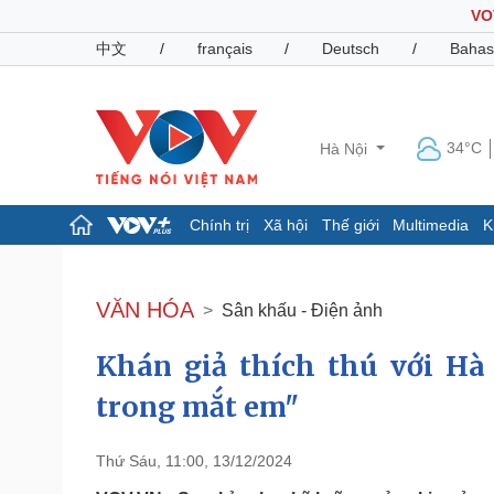
VO
中文
/
français
/
Deutsch
/
Bahas
34°C
Hà Nội
Chính trị
Xã hội
Thế giới
Multimedia
K
Chính trị
Xã hội
Đảng
Tin 24h
VĂN HÓA
Sân khấu - Điện ảnh
Tổ chức nhân sự
Dự báo thời tiết
Quốc hội
Giáo dục
Khán giả thích thú với Hà
Nhận diện sự thật
Dấu ấn VOV
Việc làm
trong mắt em"
Biển đảo
Pháp luật
Quân sự - Quốc phòng
Thứ Sáu, 11:00, 13/12/2024
Vụ án
Vũ khí