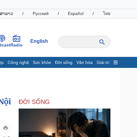
ສາລາວ
/
Русский
/
Español
/
ไทย
English
dcast
Radio
ệp
Công nghệ
Sức khỏe
Đời sống
Văn hóa
Giải trí
inh tế
Thị trường
ất động sản
Giá vàng
hởi nghiệp
Tiêu dùng
Tỷ giá
Nội
ĐỜI SỐNG
Chứng khoán
Giá cà phê
oanh nghiệp
Công nghệ
hông tin doanh nghiệp
Sành điệu