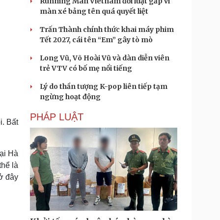
Running Man Vietnam đổi luật gấp vì
màn xé bảng tên quá quyết liệt
Trấn Thành chính thức khai máy phim
Tết 2027, cái tên “Em” gây tò mò
Long Vũ, Võ Hoài Vũ và dàn diễn viên
trẻ VTV có bố mẹ nổi tiếng
Lý do thần tượng K-pop liên tiếp tạm
ngừng hoạt động
PHÁP LUẬT
i. Bất
tại Hà
thể là
ở đây