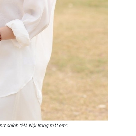
nữ chính “Hà Nội trong mắt em”.