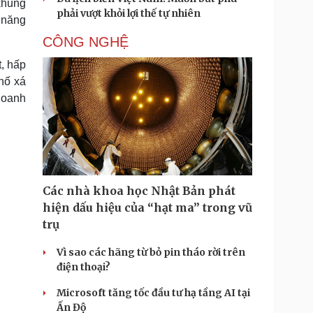
khung
phải vượt khỏi lợi thế tự nhiên
 năng
CÔNG NGHỆ
t, hấp
hố xá
doanh
Các nhà khoa học Nhật Bản phát
hiện dấu hiệu của “hạt ma” trong vũ
trụ
Vì sao các hãng từ bỏ pin tháo rời trên
điện thoại?
Microsoft tăng tốc đầu tư hạ tầng AI tại
Ấn Độ