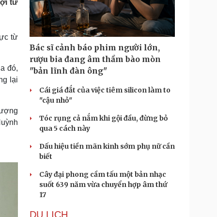
ợi từ
Doanh nghiệp 24h
Tin Công nghệ
Doanh nhân
Trải nghiệm
ì cộng đồng
Chuyển đổi số
ực từ
Bác sĩ cảnh báo phim người lớn,
u lịch
Podcast
rượu bia đang âm thầm bào mòn
Tư vấn
Câu chuyện thời sự
a đó,
"bản lĩnh đàn ông"
Săn Tour
Đọc truyện đêm khuya
g lại
heck-in
Cửa sổ tình yêu
Cái giá đắt của việc tiêm silicon làm to
Kể chuyện cho bé
"cậu nhỏ"
Hạt giống tâm hồn
tượng
Tóc rụng cả nắm khi gội đầu, đừng bỏ
Huỳnh
qua 5 cách này
Dấu hiệu tiền mãn kinh sớm phụ nữ cần
biết
Cây đại phong cầm tấu một bản nhạc
suốt 639 năm vừa chuyển hợp âm thứ
17
DU LỊCH