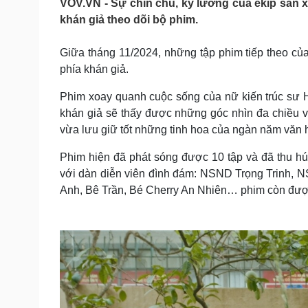
VOV.VN - Sự chỉn chu, kỹ lưỡng của ekip sản x
Tin nóng
Việt Nam
khán giả theo dõi bộ phim.
Tư vấn luật
Phân tích
Giữa tháng 11/2024, những tập phim tiếp theo của
phía khán giả.
Sức khỏe
Đời sống
Dinh dưỡng - món ngon
Nhà đẹp
Phim xoay quanh cuộc sống của nữ kiến trúc sư H
Cây thuốc
Blog
khán giả sẽ thấy được những góc nhìn đa chiều về
Sản phụ khoa
Tình yêu - Gia đình
vừa lưu giữ tốt những tinh hoa của ngàn năm văn 
Nhi khoa
Nam khoa
Phim hiện đã phát sóng được 10 tập và đã thu hú
Làm đẹp - giảm cân
với dàn diễn viên đình đám: NSND Trọng Trinh,
Phòng mạch online
Anh, Bê Trần, Bé Cherry An Nhiên… phim còn được
Ăn sạch sống khỏe
Cải chính