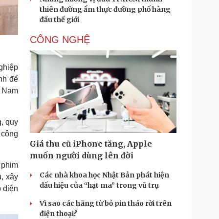
thiên đường ẩm thực đường phố hàng
đầu thế giới
CÔNG NGHỆ
ghiệp
ình để
c Nam
, quy
 công
Giá thu cũ iPhone tăng, Apple
muốn người dùng lên đời
 phim
Các nhà khoa học Nhật Bản phát hiện
, xây
dấu hiệu của “hạt ma” trong vũ trụ
 điện
Vì sao các hãng từ bỏ pin tháo rời trên
điện thoại?