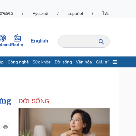
ສາລາວ
/
Русский
/
Español
/
ไทย
English
dcast
Radio
ệp
Công nghệ
Sức khỏe
Đời sống
Văn hóa
Giải trí
inh tế
Thị trường
ất động sản
Giá vàng
hởi nghiệp
Tiêu dùng
Tỷ giá
ứng
ĐỜI SỐNG
Chứng khoán
Giá cà phê
oanh nghiệp
Công nghệ
hông tin doanh nghiệp
Sành điệu