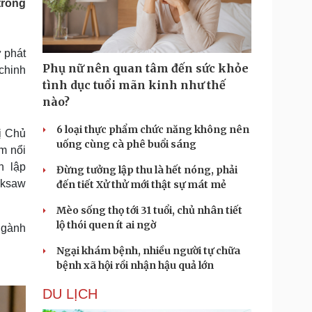
trong
Doanh nghiệp 24h
Tin Công nghệ
Doanh nhân
Trải nghiệm
ì cộng đồng
Chuyển đổi số
ự phát
Phụ nữ nên quan tâm đến sức khỏe
chinh
u lịch
Podcast
tình dục tuổi mãn kinh như thế
Tư vấn
Câu chuyện thời sự
nào?
Săn Tour
Đọc truyện đêm khuya
heck-in
Cửa sổ tình yêu
6 loại thực phẩm chức năng không nên
ị Chủ
Kể chuyện cho bé
uống cùng cà phê buổi sáng
m nổi
Hạt giống tâm hồn
h lập
Đừng tưởng lập thu là hết nóng, phải
acksaw
đến tiết Xử thử mới thật sự mát mẻ
Mèo sống thọ tới 31 tuổi, chủ nhân tiết
lộ thói quen ít ai ngờ
ngành
Ngại khám bệnh, nhiều người tự chữa
bệnh xã hội rồi nhận hậu quả lớn
DU LỊCH