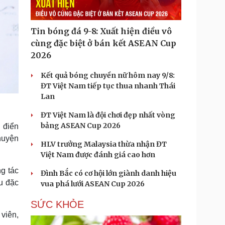
Tin bóng đá 9-8: Xuất hiện điều vô
cùng đặc biệt ở bán kết ASEAN Cup
2026
Kết quả bóng chuyền nữ hôm nay 9/8:
ĐT Việt Nam tiếp tục thua nhanh Thái
Lan
ĐT Việt Nam là đội chơi đẹp nhất vòng
bảng ASEAN Cup 2026
 điển
huyện
HLV trưởng Malaysia thừa nhận ĐT
Việt Nam được đánh giá cao hơn
g tác
Đình Bắc có cơ hội lớn giành danh hiệu
u đặc
vua phá lưới ASEAN Cup 2026
SỨC KHỎE
viên,