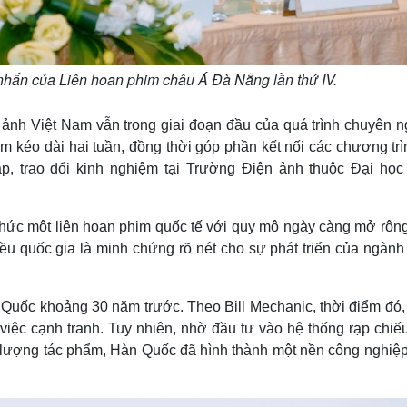
nhấn của Liên hoan phim châu Á Đà Nẵng lần thứ IV.
ảnh Việt Nam vẫn trong giai đoạn đầu của quá trình chuyên n
m kéo dài hai tuần, đồng thời góp phần kết nối các chương tr
p, trao đổi kinh nghiệm tại Trường Điện ảnh thuộc Đại họ
 chức một liên hoan phim quốc tế với quy mô ngày càng mở rộng
ều quốc gia là minh chứng rõ nét cho sự phát triển của ngành
Quốc khoảng 30 năm trước. Theo Bill Mechanic, thời điểm đó,
iệc cạnh tranh. Tuy nhiên, nhờ đầu tư vào hệ thống rạp chiếu
ất lượng tác phẩm, Hàn Quốc đã hình thành một nền công nghiệp