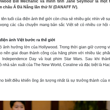
wood Bill Mechanic và minh tinh Jane Seymour là một 
Lịch thi đấu bóng đá
Xe máy
m châu Á Đà Nẵng lần thứ IV (DANAFF IV).
Thế giới thể thao
Tư vấn
eSports
V
Hậu trường
tên tuổi của điện ảnh thế giới còn chia sẻ nhiều góc nhìn về s
ỳ vọng các câu chuyện mang bản sắc Việt sẽ có nhiều cơ hội 
Văn hóa
Giải trí
D
Sân khấu - Điện ảnh
Nghệ sĩ
Văn học
Thời trang
iện ảnh Việt bước ra thế giới
Âm nhạc
Sao Việt
c
có ảnh hưởng lớn của Hollywood. Trong thời gian giữ cương v
Di sản
ạo nên giai đoạn thành công của hãng phim với nhiều tác phẩ
rd, Independence Day và loạt phim Star Wars. Sau khi thàn
rò nhà sản xuất của The New World, Coraline và đặc biệt là H
ho biết điều khiến ông ấn tượng nhất là sự trưởng thành của 