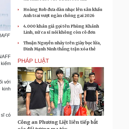
Hoàng Rob đưa dàn nhạc lên sân khấu
Anh trai vượt ngàn chông gai 2026
4.000 khán giả gọi tên Phùng Khánh
Linh, nữ ca sĩ nói không còn cô đơn
ANAFF
Thuận Nguyễn nhảy trên giày bọc lửa,
Đinh Mạnh Ninh thắng trận xóa thẻ
ANAFF
PHÁP LUẬT
m kiếm
i với
 kinh
sĩ có
Công an Phương Liệt liên tiếp bắt