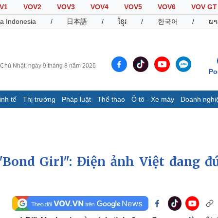
V1
VOV2
VOV3
VOV4
VOV5
VOV6
VOV GT
a Indonesia
/
日本語
/
ខ្មែរ
/
한국어
/
ພາ
Chủ Nhật, ngày 9 tháng 8 năm 2026
Po
inh tế
Thị trường
Pháp luật
Thể thao
Ô tô - Xe máy
Doanh nghi
Thế giới
Multimedia
K
Quan sát
Video
B
Cuộc sống đó đây
Ảnh
K
Hồ sơ
E-Magazine
"Bond Girl": Điện ảnh Việt đang đ
Infographic
Thể thao
Ô tô - Xe máy
D
Bóng đá
Ô tô
T