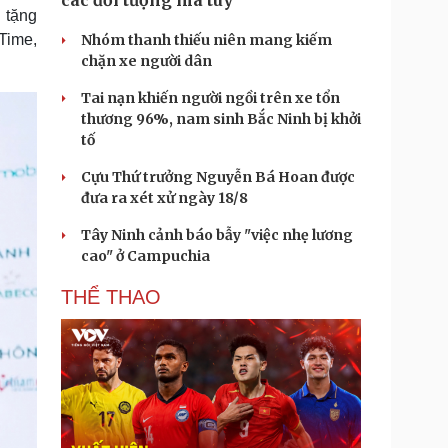
các đối tượng ma túy
 tặng
Time,
Nhóm thanh thiếu niên mang kiếm
chặn xe người dân
Tai nạn khiến người ngồi trên xe tổn
thương 96%, nam sinh Bắc Ninh bị khởi
tố
Cựu Thứ trưởng Nguyễn Bá Hoan được
đưa ra xét xử ngày 18/8
Tây Ninh cảnh báo bẫy "việc nhẹ lương
cao" ở Campuchia
THỂ THAO