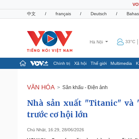
VO
中文
/
français
/
Deutsch
/
Bahas
33°C
Hà Nội
Chính trị
Xã hội
Thế giới
Multimedia
K
Chính trị
Xã hội
Đảng
Tin 24h
VĂN HÓA
Sân khấu - Điện ảnh
Tổ chức nhân sự
Dự báo thời tiết
Quốc hội
Giáo dục
Nhà sản xuất "Titanic" và 
Nhận diện sự thật
Dấu ấn VOV
Việc làm
trước cơ hội lớn
Biển đảo
Pháp luật
Quân sự - Quốc phòng
Chủ Nhật, 16:29, 28/06/2026
Vụ án
Vũ khí