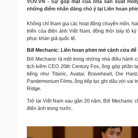
VOV.VN - Sự góp mặt của nhà sản xuất Holly
Tin nóng
Việt Nam
những điểm nhấn đáng chú ý tại Liên hoan phi
Tư vấn luật
Phân tích
Không chỉ tham gia các hoạt động chuyên môn, hai 
triển của điện ảnh Việt Nam, đồng thời bày tỏ k
Sức khỏe
Đời sống
phục khán giả quốc tế.
Dinh dưỡng - món ngon
Nhà đẹp
Cây thuốc
Blog
Bill Mechanic: Liên hoan phim mở cánh cửa để đ
Sản phụ khoa
Tình yêu - Gia đình
Bill Mechanic là một trong những nhà điều hành 
Nhi khoa
tịch kiêm CEO 20th Century Fox, ông góp phần t
Nam khoa
tiếng như Titanic, Avatar, Braveheart, Die Ha
Làm đẹp - giảm cân
Phòng mạch online
Pandemonium Films, ông tiếp tục ghi dấu với vai t
Ăn sạch sống khỏe
Ridge.
Cải chính
Trở lại Việt Nam sau gần 20 năm, Bill Mechanic c
điện ảnh trong nước.