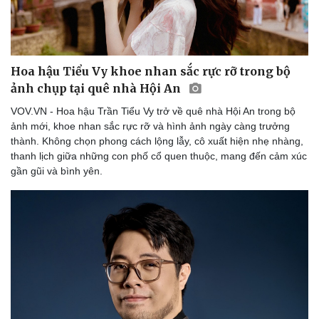
Hoa hậu Tiểu Vy khoe nhan sắc rực rỡ trong bộ
ảnh chụp tại quê nhà Hội An
Sức khỏe
Đời sống
VOV.VN - Hoa hậu Trần Tiểu Vy trở về quê nhà Hội An trong bộ
ảnh mới, khoe nhan sắc rực rỡ và hình ảnh ngày càng trưởng
Dinh dưỡng - món ngon
Nhà đẹp
thành. Không chọn phong cách lộng lẫy, cô xuất hiện nhẹ nhàng,
Cây thuốc
Blog
thanh lịch giữa những con phố cổ quen thuộc, mang đến cảm xúc
Sản phụ khoa
Tình yêu - Gia đình
gần gũi và bình yên.
Nhi khoa
Nam khoa
Làm đẹp - giảm cân
Phòng mạch online
Ăn sạch sống khỏe