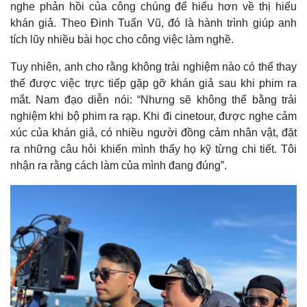
nghe phản hồi của công chúng để hiểu hơn về thị hiếu
khán giả. Theo Đinh Tuấn Vũ, đó là hành trình giúp anh
tích lũy nhiều bài học cho công việc làm nghề.
Tuy nhiên, anh cho rằng không trải nghiệm nào có thể thay
thế được việc trực tiếp gặp gỡ khán giả sau khi phim ra
mắt. Nam đạo diễn nói: “Nhưng sẽ không thể bằng trải
nghiệm khi bộ phim ra rạp. Khi đi cinetour, được nghe cảm
xúc của khán giả, có nhiều người đồng cảm nhân vật, đặt
ra những câu hỏi khiến mình thấy họ kỹ từng chi tiết. Tôi
nhận ra rằng cách làm của mình đang đúng”.
Thế giới
Multimedia
Quan sát
Video
Cuộc sống đó đây
Ảnh
Hồ sơ
E-Magazine
Infographic