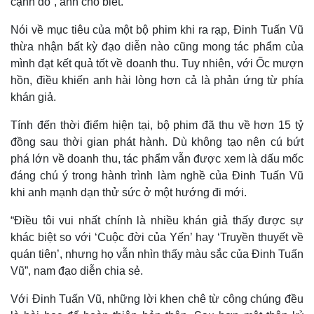
cạnh đó”, anh cho biết.
Nói về mục tiêu của một bộ phim khi ra rạp, Đinh Tuấn Vũ
thừa nhận bất kỳ đạo diễn nào cũng mong tác phẩm của
mình đạt kết quả tốt về doanh thu. Tuy nhiên, với Ốc mượn
hồn, điều khiến anh hài lòng hơn cả là phản ứng từ phía
khán giả.
Tính đến thời điểm hiện tại, bộ phim đã thu về hơn 15 tỷ
đồng sau thời gian phát hành. Dù không tạo nên cú bứt
phá lớn về doanh thu, tác phẩm vẫn được xem là dấu mốc
đáng chú ý trong hành trình làm nghề của Đinh Tuấn Vũ
khi anh mạnh dạn thử sức ở một hướng đi mới.
“Điều tôi vui nhất chính là nhiều khán giả thấy được sự
khác biệt so với ‘Cuộc đời của Yến’ hay ‘Truyền thuyết về
quán tiên’, nhưng họ vẫn nhìn thấy màu sắc của Đinh Tuấn
Vũ”, nam đạo diễn chia sẻ.
Với Đinh Tuấn Vũ, những lời khen chê từ công chúng đều