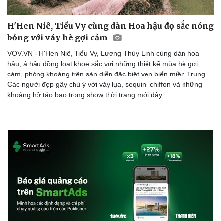
H'Hen Niê, Tiểu Vy cùng dàn Hoa hậu đọ sắc nóng
bỏng với váy hè gợi cảm
VOV.VN - H'Hen Niê, Tiểu Vy, Lương Thùy Linh cùng dàn hoa
hậu, á hậu đồng loạt khoe sắc với những thiết kế mùa hè gợi
cảm, phóng khoáng trên sàn diễn đặc biệt ven biển miền Trung.
Các người đẹp gây chú ý với váy lụa, sequin, chiffon và những
khoảng hở táo bạo trong show thời trang mới đây.