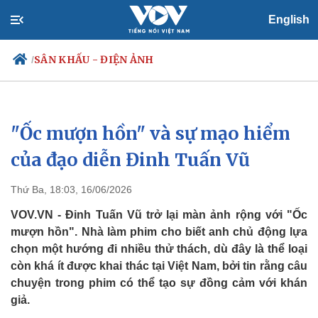
English
SÂN KHẤU - ĐIỆN ẢNH
/
"Ốc mượn hồn" và sự mạo hiểm
Chính trị
Xã hội
Đảng
Tin 24h
của đạo diễn Đinh Tuấn Vũ
Tổ chức nhân sự
Dự báo thời tiết
Quốc hội
Giáo dục
Thứ Ba, 18:03, 16/06/2026
Nhận diện sự thật
Dấu ấn VOV
Việc làm
VOV.VN - Đinh Tuấn Vũ trở lại màn ảnh rộng với "Ốc
Biển đảo
mượn hồn". Nhà làm phim cho biết anh chủ động lựa
chọn một hướng đi nhiều thử thách, dù đây là thể loại
còn khá ít được khai thác tại Việt Nam, bởi tin rằng câu
chuyện trong phim có thể tạo sự đồng cảm với khán
giả.