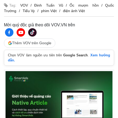
Vụ án
Vũ khí
Tag:
VOV
Đinh Tuấn Vũ
Ốc mượn hồn
Quốc
Tin nóng
Việt Nam
Trường
Tiểu Vy
phim Việt
điện ảnh Việt
Tư vấn luật
Phân tích
Mời quý độc giả theo dõi VOV.VN trên
Thêm VOV trên Google
Chọn VOV làm nguồn ưu tiên trên
Google Search
.
Xem hướng
dẫn.