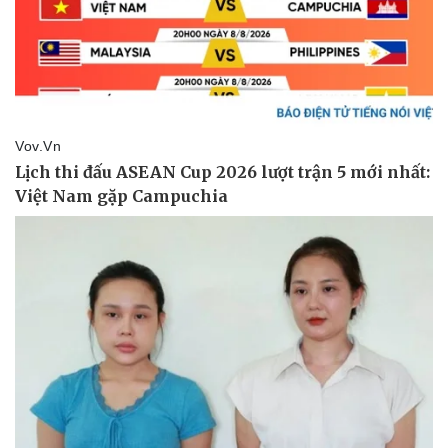
Thể thao
Ô tô - Xe máy
Bóng đá
Ô tô
Lịch thi đấu bóng đá
Xe máy
Thế giới thể thao
Tư vấn
eSports
Hậu trường