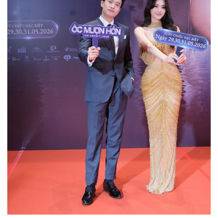
Kinh tế
Thị trường
Bất động sản
Giá vàng
Khởi nghiệp
Tiêu dùng
Tỷ giá
Chứng khoán