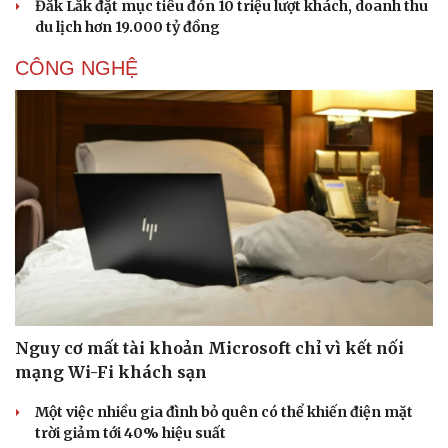
Đắk Lắk đặt mục tiêu đón 10 triệu lượt khách, doanh thu
du lịch hơn 19.000 tỷ đồng
CÔNG NGHỆ
Nguy cơ mất tài khoản Microsoft chỉ vì kết nối
Du lịch
Podcast
mạng Wi-Fi khách sạn
Tư vấn
Câu chuyện thời sự
Săn Tour
Đọc truyện đêm khuya
Một việc nhiều gia đình bỏ quên có thể khiến điện mặt
check-in
Cửa sổ tình yêu
trời giảm tới 40% hiệu suất
Kể chuyện cho bé