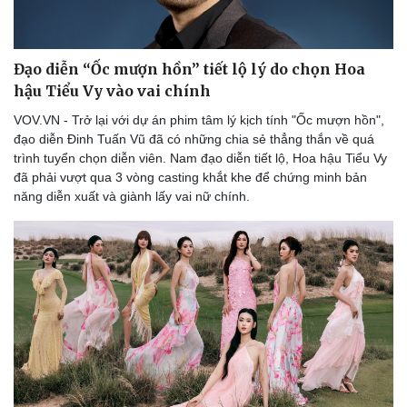
Đạo diễn “Ốc mượn hồn” tiết lộ lý do chọn Hoa
hậu Tiểu Vy vào vai chính
VOV.VN - Trở lại với dự án phim tâm lý kịch tính "Ốc mượn hồn",
đạo diễn Đinh Tuấn Vũ đã có những chia sẻ thẳng thắn về quá
trình tuyển chọn diễn viên. Nam đạo diễn tiết lộ, Hoa hậu Tiểu Vy
đã phải vượt qua 3 vòng casting khắt khe để chứng minh bản
năng diễn xuất và giành lấy vai nữ chính.