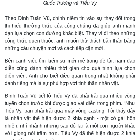
Quốc Trường và Tiểu Vy
Giá cà phê
Theo Đinh Tuấn Vũ, chính niềm tin vào sự thay đổi trong
thị hiếu thưởng thức của công chúng đã giúp anh mạnh
dạn lựa chọn con đường khác biệt. Thay vì đi theo những
công thức quen thuộc, anh muốn thử thách bản thân bằng
những câu chuyện mới và cách tiếp cận mới.
Bên cạnh việc tìm kiếm sự mới mẻ trong đề tài, nam đạo
diễn cũng dành nhiều thời gian cho quá trình lựa chọn
diễn viên. Anh cho biết điều quan trọng nhất không phải
danh tiếng mà là sự phù hợp với tinh thần nhân vật.
Đinh Tuấn Vũ tiết lộ Tiểu Vy đã phải trải qua nhiều vòng
tuyển chọn trước khi được giao vai diễn trong phim. “Như
Tiểu Vy, bạn phải trải qua mấy vòng casting. Tôi thấy đây
là nhân vật thể hiện được 2 khía cạnh - một cô gái hồn
nhiên, nhí nhảnh nhưng sau đó lại là một con người khác
với giọng nói trầm hơn. Tiểu Vy đã thể hiện được 2 khía