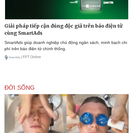
Giải pháp tiếp cận đúng độc giả trên báo điện tử
cùng SmartAds
SmartAds giúp doanh nghiệp chủ động ngân sách, minh bạch chi
phí trên báo điện tử chính thống.
| FPT Online
ĐỜI SỐNG
Văn hóa
Giải trí
Sân khấu - Điện ảnh
Nghệ sĩ
Văn học
Thời trang
Âm nhạc
Sao Việt
Di sản