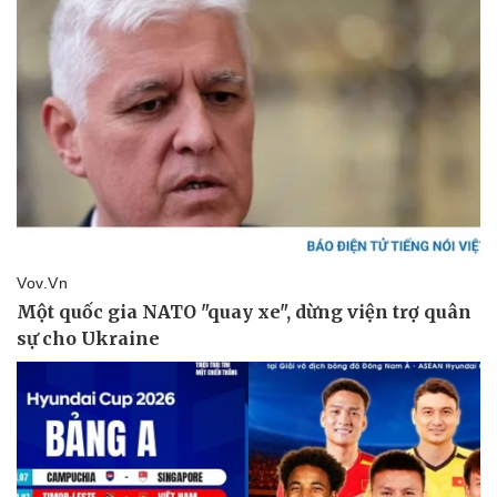
Doanh nghiệp
Công nghệ
Thông tin doanh nghiệp
Sành điệu
Doanh nghiệp 24h
Tin Công nghệ
Doanh nhân
Trải nghiệm
Vì cộng đồng
Chuyển đổi số