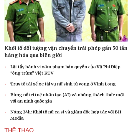
Khởi tố đối tượng vận chuyển trái phép gần 50 tấn
hàng hóa qua biên giới
Lật tẩy hành vi xâm phạm bản quyền của Vũ Phi Điệp –
“ông trùm” Việt KTV
Truy tố tài xế xe tải vụ nữ sinh tử vong ở Vĩnh Long
Bùng nổ trí tuệ nhân tạo (AI) và những thách thức mới
với an ninh quốc gia
Nóng 24h: Khởi tố nữ ca sĩ và giám đốc hợp tác với BH
Media
Cải chính
THỂ THAO